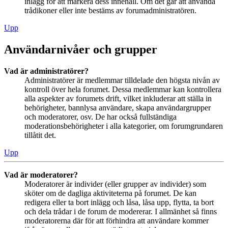
inlägg för att markera dess innehåll. Om det går att använda
trådikoner eller inte bestäms av forumadministratören.
Upp
Användarnivåer och grupper
Vad är administratörer?
Administratörer är medlemmar tilldelade den högsta nivån av
kontroll över hela forumet. Dessa medlemmar kan kontrollera
alla aspekter av forumets drift, vilket inkluderar att ställa in
behörigheter, bannlysa användare, skapa användargrupper
och moderatorer, osv. De har också fullständiga
moderationsbehörigheter i alla kategorier, om forumgrundaren
tillåtit det.
Upp
Vad är moderatorer?
Moderatorer är individer (eller grupper av individer) som
sköter om de dagliga aktiviteterna på forumet. De kan
redigera eller ta bort inlägg och låsa, låsa upp, flytta, ta bort
och dela trådar i de forum de modererar. I allmänhet så finns
moderatorerna där för att förhindra att användare kommer