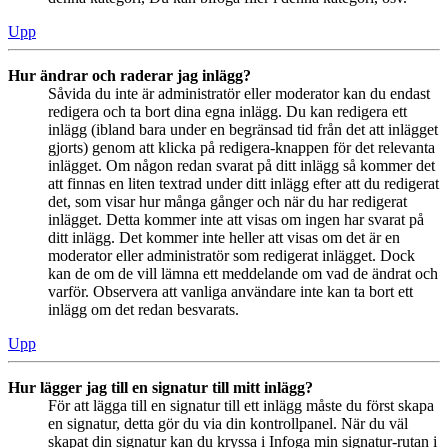
Upp
Hur ändrar och raderar jag inlägg?
Såvida du inte är administratör eller moderator kan du endast
redigera och ta bort dina egna inlägg. Du kan redigera ett
inlägg (ibland bara under en begränsad tid från det att inlägget
gjorts) genom att klicka på redigera-knappen för det relevanta
inlägget. Om någon redan svarat på ditt inlägg så kommer det
att finnas en liten textrad under ditt inlägg efter att du redigerat
det, som visar hur många gånger och när du har redigerat
inlägget. Detta kommer inte att visas om ingen har svarat på
ditt inlägg. Det kommer inte heller att visas om det är en
moderator eller administratör som redigerat inlägget. Dock
kan de om de vill lämna ett meddelande om vad de ändrat och
varför. Observera att vanliga användare inte kan ta bort ett
inlägg om det redan besvarats.
Upp
Hur lägger jag till en signatur till mitt inlägg?
För att lägga till en signatur till ett inlägg måste du först skapa
en signatur, detta gör du via din kontrollpanel. När du väl
skapat din signatur kan du kryssa i Infoga min signatur-rutan i