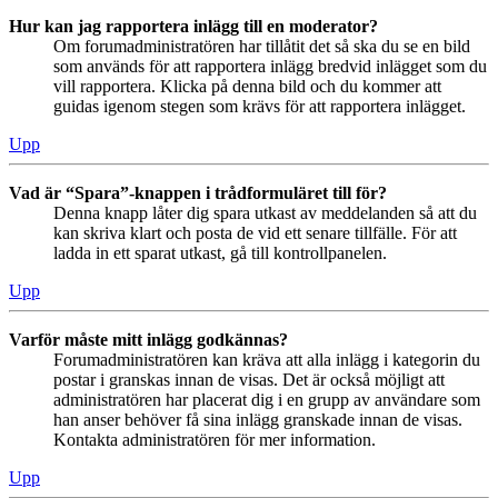
Hur kan jag rapportera inlägg till en moderator?
Om forumadministratören har tillåtit det så ska du se en bild
som används för att rapportera inlägg bredvid inlägget som du
vill rapportera. Klicka på denna bild och du kommer att
guidas igenom stegen som krävs för att rapportera inlägget.
Upp
Vad är “Spara”-knappen i trådformuläret till för?
Denna knapp låter dig spara utkast av meddelanden så att du
kan skriva klart och posta de vid ett senare tillfälle. För att
ladda in ett sparat utkast, gå till kontrollpanelen.
Upp
Varför måste mitt inlägg godkännas?
Forumadministratören kan kräva att alla inlägg i kategorin du
postar i granskas innan de visas. Det är också möjligt att
administratören har placerat dig i en grupp av användare som
han anser behöver få sina inlägg granskade innan de visas.
Kontakta administratören för mer information.
Upp