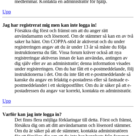
medlemmar. Kontakta en administratör för hjälp.
Upp
Jag har registrerat mig men kan inte logga in!
Försäkra dig först och främst om att du anger rätt
användarnamn och lösenord. Om de stämmer så kan en av två
saker ha hänt. Om COPPA-stöd är aktiverat och du under
registreringen angav att du är under 13 år så måste du följa
instruktionerna du fått. Vissa forum kräver också att nya
registreringar aktiveras innan de kan användas, antingen av
dig själv eller av an administratör; denna information visades
under registreringen. Om du har fått ett e-postmeddelande, följ
instruktionerna i det. Om du inte fått ett e-postmeddelande så
kanske du angav en felaktig e-postadress eller så fastnade e-
postmeddelandet i ett skräppostfilter. Om du är säker på att e-
postadressen du angav var korrekt, kontakta en administratör.
Upp
Varför kan jag inte logga in?
Det finns flera möjliga förklaringar till detta. Först och främst,
försäkra dig om att ditt användarnamn och lösenord stämmer.
Om du är säker på att de stämmer, kontakta administratören