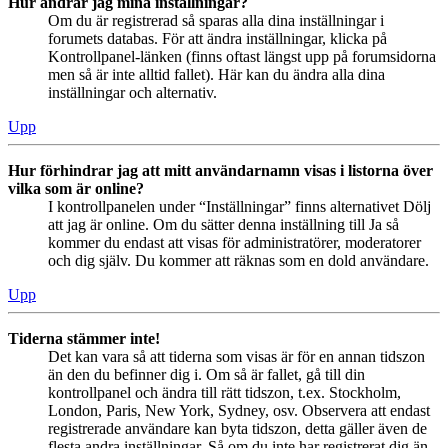
Hur ändrar jag mina inställningar?
Om du är registrerad så sparas alla dina inställningar i
forumets databas. För att ändra inställningar, klicka på
Kontrollpanel-länken (finns oftast längst upp på forumsidorna
men så är inte alltid fallet). Här kan du ändra alla dina
inställningar och alternativ.
Upp
Hur förhindrar jag att mitt användarnamn visas i listorna över
vilka som är online?
I kontrollpanelen under “Inställningar” finns alternativet Dölj
att jag är online. Om du sätter denna inställning till Ja så
kommer du endast att visas för administratörer, moderatorer
och dig själv. Du kommer att räknas som en dold användare.
Upp
Tiderna stämmer inte!
Det kan vara så att tiderna som visas är för en annan tidszon
än den du befinner dig i. Om så är fallet, gå till din
kontrollpanel och ändra till rätt tidszon, t.ex. Stockholm,
London, Paris, New York, Sydney, osv. Observera att endast
registrerade användare kan byta tidszon, detta gäller även de
flesta andra inställningar. Så om du inte har registrerat dig än,