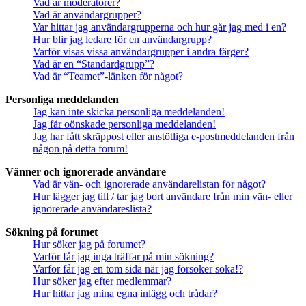
Vad är moderatorer?
Vad är användargrupper?
Var hittar jag användargrupperna och hur går jag med i en?
Hur blir jag ledare för en användargrupp?
Varför visas vissa användargrupper i andra färger?
Vad är en “Standardgrupp”?
Vad är “Teamet”-länken för något?
Personliga meddelanden
Jag kan inte skicka personliga meddelanden!
Jag får oönskade personliga meddelanden!
Jag har fått skräppost eller anstötliga e-postmeddelanden från
någon på detta forum!
Vänner och ignorerade användare
Vad är vän- och ignorerade användarelistan för något?
Hur lägger jag till / tar jag bort användare från min vän- eller
ignorerade användareslista?
Sökning på forumet
Hur söker jag på forumet?
Varför får jag inga träffar på min sökning?
Varför får jag en tom sida när jag försöker söka!?
Hur söker jag efter medlemmar?
Hur hittar jag mina egna inlägg och trådar?