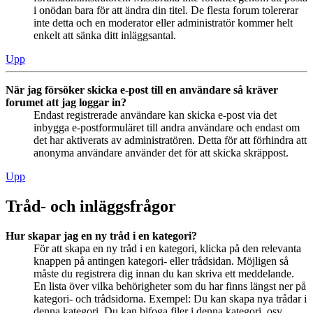
i onödan bara för att ändra din titel. De flesta forum tolererar
inte detta och en moderator eller administratör kommer helt
enkelt att sänka ditt inläggsantal.
Upp
När jag försöker skicka e-post till en användare så kräver
forumet att jag loggar in?
Endast registrerade användare kan skicka e-post via det
inbygga e-postformuläret till andra användare och endast om
det har aktiverats av administratören. Detta för att förhindra att
anonyma användare använder det för att skicka skräppost.
Upp
Tråd- och inläggsfrågor
Hur skapar jag en ny tråd i en kategori?
För att skapa en ny tråd i en kategori, klicka på den relevanta
knappen på antingen kategori- eller trådsidan. Möjligen så
måste du registrera dig innan du kan skriva ett meddelande.
En lista över vilka behörigheter som du har finns längst ner på
kategori- och trådsidorna. Exempel: Du kan skapa nya trådar i
denna kategori, Du kan bifoga filer i denna kategori, osv.