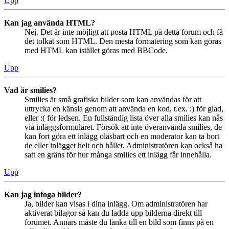
Upp
Kan jag använda HTML?
Nej. Det är inte möjligt att posta HTML på detta forum och få
det tolkat som HTML. Den mesta formatering som kan göras
med HTML kan istället göras med BBCode.
Upp
Vad är smilies?
Smilies är små grafiska bilder som kan användas för att
uttrycka en känsla genom att använda en kod, t.ex. :) för glad,
eller :( för ledsen. En fullständig lista över alla smilies kan nås
via inläggsformuläret. Försök att inte överanvända smilies, de
kan fort göra ett inlägg oläsbart och en moderator kan ta bort
de eller inlägget helt och hållet. Administratören kan också ha
satt en gräns för hur många smilies ett inlägg får innehålla.
Upp
Kan jag infoga bilder?
Ja, bilder kan visas i dina inlägg. Om administratören har
aktiverat bilagor så kan du ladda upp bilderna direkt till
forumet. Annars måste du länka till en bild som finns på en