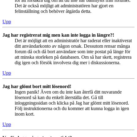
för att försäkra dig om att du inte har bannlysts från forumet.
Det är också möjligt att administratören har gjort en
felinställning och behöver åtgärda detta.
Upp
Jag har registrerat mig men kan inte logga in längre?!
Det är möjligt att en administratör har raderat eller inaktiverat
ditt användarkonto av någon orsak. Dessutom rensar många
forum då och då bort användare som inte postat på länge för
att minska storleken på databasen. Om så har skett, registrera
dig igen och försök involvera dig mer i diskussionerna.
Upp
Jag har glömt bort mitt lösenord!
Ingen panik! Även om du inte kan återfå ditt nuvarande
lösenord så kan du enkelt återställa det. Gå till
inloggningssidan och klicka på Jag har glömt mitt lösenord.
Följ instruktionerna och du kommer att kunna logga in igen
inom kort.
Upp