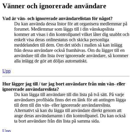
Vänner och ignorerade användare
Vad är vän- och ignorerade användarelistan för något?
Du kan använda dessa listor för att organisera medlemmar på
forumet. Medlemmar som läggs till i din vänskapslista
kommer att visas i din kontrollpanel vilket låter dig snabbt och
enkelt visa deras onlinestatus och skicka personliga
meddelanden till dem. Om det stöds i mallen så kan inlägg
från dessa användare också framhävas. Om du lägger till en
användare till din lista över ignorerade användare, så kommer
alla inlägg de gör att döljas automatiskt.
Upp
Hur lägger jag till / tar jag bort användare från min vän- eller
ignorerade användareslista?
Du kan lägga till användare till din lista på två sätt. På varje
användares profilsida finns det en länk för att antingen lägga
till dem till din vän- eller ignorerade användareslista.
Alternativt så kan du lägga till användare direkt genom att
ange deras användarnamn i din kontrollpanel. Du kan också
ta bort användare från din lista på samma sida.
Upp