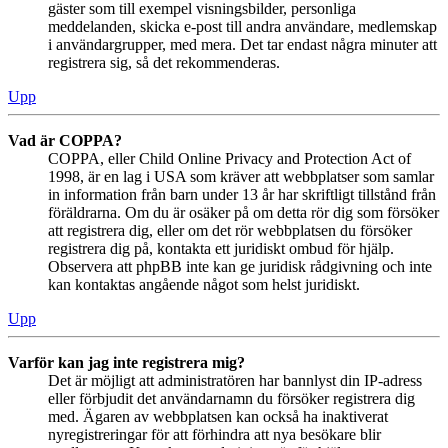
gäster som till exempel visningsbilder, personliga
meddelanden, skicka e-post till andra användare, medlemskap
i användargrupper, med mera. Det tar endast några minuter att
registrera sig, så det rekommenderas.
Upp
Vad är COPPA?
COPPA, eller Child Online Privacy and Protection Act of
1998, är en lag i USA som kräver att webbplatser som samlar
in information från barn under 13 år har skriftligt tillstånd från
föräldrarna. Om du är osäker på om detta rör dig som försöker
att registrera dig, eller om det rör webbplatsen du försöker
registrera dig på, kontakta ett juridiskt ombud för hjälp.
Observera att phpBB inte kan ge juridisk rådgivning och inte
kan kontaktas angående något som helst juridiskt.
Upp
Varför kan jag inte registrera mig?
Det är möjligt att administratören har bannlyst din IP-adress
eller förbjudit det användarnamn du försöker registrera dig
med. Ägaren av webbplatsen kan också ha inaktiverat
nyregistreringar för att förhindra att nya besökare blir