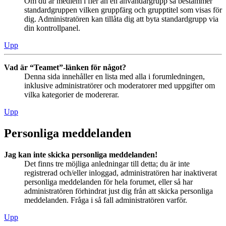
Om du är medlem i fler än en användargrupp så bestämmer
standardgruppen vilken gruppfärg och grupptitel som visas för
dig. Administratören kan tillåta dig att byta standardgrupp via
din kontrollpanel.
Upp
Vad är “Teamet”-länken för något?
Denna sida innehåller en lista med alla i forumledningen,
inklusive administratörer och moderatorer med uppgifter om
vilka kategorier de modererar.
Upp
Personliga meddelanden
Jag kan inte skicka personliga meddelanden!
Det finns tre möjliga anledningar till detta; du är inte
registrerad och/eller inloggad, administratören har inaktiverat
personliga meddelanden för hela forumet, eller så har
administratören förhindrat just dig från att skicka personliga
meddelanden. Fråga i så fall administratören varför.
Upp