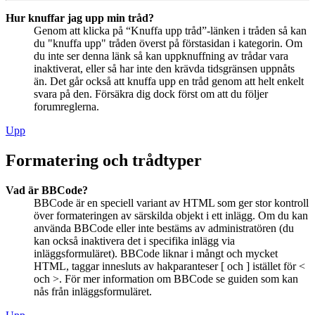
Hur knuffar jag upp min tråd?
Genom att klicka på “Knuffa upp tråd”-länken i tråden så kan
du "knuffa upp" tråden överst på förstasidan i kategorin. Om
du inte ser denna länk så kan uppknuffning av trådar vara
inaktiverat, eller så har inte den krävda tidsgränsen uppnåts
än. Det går också att knuffa upp en tråd genom att helt enkelt
svara på den. Försäkra dig dock först om att du följer
forumreglerna.
Upp
Formatering och trådtyper
Vad är BBCode?
BBCode är en speciell variant av HTML som ger stor kontroll
över formateringen av särskilda objekt i ett inlägg. Om du kan
använda BBCode eller inte bestäms av administratören (du
kan också inaktivera det i specifika inlägg via
inläggsformuläret). BBCode liknar i mångt och mycket
HTML, taggar innesluts av hakparanteser [ och ] istället för <
och >. För mer information om BBCode se guiden som kan
nås från inläggsformuläret.