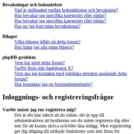
Bevakningar och bokmärken
Vad är skillnaden mellan bokmärkning och bevakning?
Hur bevakar jag specifika kategorier eller trådar?
Hur bevakar jag specifika kategorier eller trådar?
Hur tar jag bort mina bevakningar?
Bilagor
Vilka bilagor tillåts på detta forum?
Hur hittar jag alla mina bilagor?
phpBB-problem
Vem har gjort detta forum?
Varför finns inte funktionen X?
Vem ska jag kontakta med juridiska ärenden angående detta
forum?
Hur kontaktar jag en forumadministratör?
Inloggnings- och registreringsfrågor
Varför måste jag ens registrera mig?
Det är det inte säkert att du måste, det är upp till
administratören att bestämma om du måste registrera dig eller
inte för att kunna skriva och/eller läsa inlägg. Men registrering
ger dig tillgång till utökade funktioner som inte finns för