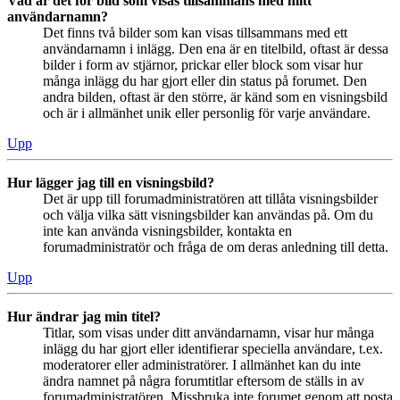
Vad är det för bild som visas tillsammans med mitt
användarnamn?
Det finns två bilder som kan visas tillsammans med ett
användarnamn i inlägg. Den ena är en titelbild, oftast är dessa
bilder i form av stjärnor, prickar eller block som visar hur
många inlägg du har gjort eller din status på forumet. Den
andra bilden, oftast är den större, är känd som en visningsbild
och är i allmänhet unik eller personlig för varje användare.
Upp
Hur lägger jag till en visningsbild?
Det är upp till forumadministratören att tillåta visningsbilder
och välja vilka sätt visningsbilder kan användas på. Om du
inte kan använda visningsbilder, kontakta en
forumadministratör och fråga de om deras anledning till detta.
Upp
Hur ändrar jag min titel?
Titlar, som visas under ditt användarnamn, visar hur många
inlägg du har gjort eller identifierar speciella användare, t.ex.
moderatorer eller administratörer. I allmänhet kan du inte
ändra namnet på några forumtitlar eftersom de ställs in av
forumadministratören. Missbruka inte forumet genom att posta