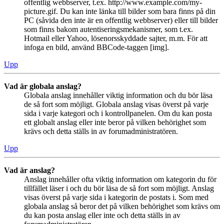
offentlig webbserver, t.ex. http://www.example.com/my-
picture.gif. Du kan inte länka till bilder som bara finns på din
PC (såvida den inte är en offentlig webbserver) eller till bilder
som finns bakom autentiseringsmekanismer, som t.ex.
Hotmail eller Yahoo, lösenorsskyddade sajter, m.m. För att
infoga en bild, använd BBCode-taggen [img].
Upp
Vad är globala anslag?
Globala anslag innehåller viktig information och du bör läsa
de så fort som möjligt. Globala anslag visas överst på varje
sida i varje kategori och i kontrollpanelen. Om du kan posta
ett globalt anslag eller inte beror på vilken behörighet som
krävs och detta ställs in av forumadministratören.
Upp
Vad är anslag?
Anslag innehåller ofta viktig information om kategorin du för
tillfället läser i och du bör läsa de så fort som möjligt. Anslag
visas överst på varje sida i kategorin de postats i. Som med
globala anslag så beror det på vilken behörighet som krävs om
du kan posta anslag eller inte och detta ställs in av