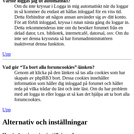
Varför loggas jag ut automatiskt?
Om du inte kryssar i Logga in mig automatiskt när du loggar
in så kommer du endast att hållas inloggad för en viss tid.
Detta förhindrar att någon annan använder sig av ditt konto.
För att förbli inloggad, kryssa i rutan nästa gång du loggar in.
Detta rekommenderas inte om du besöker forumet från en
delad dator, t.ex. bibliotek, internetcafé, datorsal, osv. Om du
inte ser denna kryssruta så har forumadministratören
inaktiverat denna funktion.
Upp
Vad gör “Ta bort alla forumcookies”-länken?
Genom att klicka på den länken så tas alla cookies som har
skapats av phpBB3 bort. Dessa cookies innehåller
information som håller dig inloggad på forumet och håller
reda på vilka trådar du läst och inte läst. Om du har problem
med att logga in eller logga ut så kan det hjälpa att ta bort alla
forumcookies.
Upp
Alternativ och inställningar