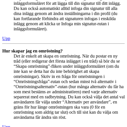
inläggsformuläret för att lägga till din signatur till ditt inlägg.
Du kan också automatiskt alltid infoga din signatur till alla
dina inlägg genom att ändra inställningarna i din profil (du
kan fortfarande förhindra att signaturen infogas i enskilda
inlägg genom att klicka ur Infoga min signatur-rutan i
inläggsformuläret).
Upp
Hur skapar jag en omröstning?
Det är enkelt att skapa en omröstning. När du postar en ny
tråd (eller redigerar det första inlägget i en tråd) så bör du se
“Skapa omröstning”-fliken under inläggsformuläret (om du
inte kan se detta har du inte behörighet att skapa
omröstningar). Skriv in en fråga för omröstningen i
“Omröstningsfråga”-rutan och sedan minst två alternativ i
“Omröstningsalternativ”-rutan (hur många alternativ du får ha
som mest bestäms av administratören) med varje alternativ
separerat med en radbrytning. Du kan också välja det antal val
användaren får välja under “Alternativ per användare”, en
gräns för hur länge omröstningen ska vara (0 för en
omröstning som aldrig tar slut) och till sist kan du välja om
användarna får ändra sin röst.
Upp