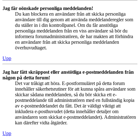
Jag får oönskade personliga meddelanden!
Du kan blockera en användare från att skicka personliga
användare till dig genom att använda meddelanderegler som
du ställer in i din kontrollpanel. Om du får anstötliga
personliga meddelanden från en viss användare så bör du
informera forumadministratören, de har makten att förhindra
en användare från att skicka personliga meddelanden
överhuvudtaget.
Upp
Jag har fått skräppost eller anstötliga e-postmeddelanden från
någon på detta forum!
Det var tråkigt att höra. E-postformuläret på detta forum
innehåller säkerhetsrutiner för att kunna spåra användare som
skickar sådana meddelanden, så du bör skicka ett e-
postmeddelande till administratören med en fullständig kopia
av e-postmeddelandet du fått. Det är väldigt viktigt att
inkludera e-posthuvudet (detta innehåller detaljer om
användaren som skickat e-postmeddelandet). Administratören
kan därefter vidta åtgärder.
Upp