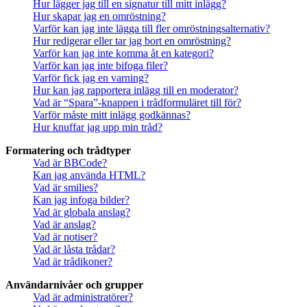
Hur lägger jag till en signatur till mitt inlägg?
Hur skapar jag en omröstning?
Varför kan jag inte lägga till fler omröstningsalternativ?
Hur redigerar eller tar jag bort en omröstning?
Varför kan jag inte komma åt en kategori?
Varför kan jag inte bifoga filer?
Varför fick jag en varning?
Hur kan jag rapportera inlägg till en moderator?
Vad är “Spara”-knappen i trådformuläret till för?
Varför måste mitt inlägg godkännas?
Hur knuffar jag upp min tråd?
Formatering och trådtyper
Vad är BBCode?
Kan jag använda HTML?
Vad är smilies?
Kan jag infoga bilder?
Vad är globala anslag?
Vad är anslag?
Vad är notiser?
Vad är låsta trådar?
Vad är trådikoner?
Användarnivåer och grupper
Vad är administratörer?