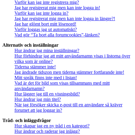
Varför kan jag inte registrera mig?
Jag har registrerat mig men kan inte logga in!
Varför kan jag inte logga in?
Jag har registrerat mig men kan inte logga in längre?!
Jag har glömt bort mitt lösenord!
Varför loggas jag ut automatiskt?
Vad gör “Ta bort alla forumcookies”-länken?
Alternativ och inställningar
Hur ändrar jag mina inställningar?
Hur förhindrar jag att mitt användarnamn visas i listorna över
vilka som är online?
Tiderna stämmer inte!
Jag ändrade tidszon men tiderna stämmer fortfarande inte!
Mitt språk finns inte med i listan!
Vad är det för bild som visas tillsammans med mitt
användarnamn?
Hur lägger jag till en visningsbild?
Hur ändrar jag min titel?
När jag försöker skicka e-post till en användare så kräver
forumet att jag loggar in?
Tråd- och inläggsfrågor
Hur skapar jag en ny tråd i en kategori?
Hur ändrar och raderar jag inlägg?