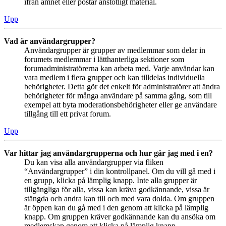
ifrån ämnet eller postar anstötligt material.
Upp
Vad är användargrupper?
Användargrupper är grupper av medlemmar som delar in
forumets medlemmar i lätthanterliga sektioner som
forumadministratörerna kan arbeta med. Varje användar kan
vara medlem i flera grupper och kan tilldelas individuella
behörigheter. Detta gör det enkelt för administratörer att ändra
behörigheter för många användare på samma gång, som till
exempel att byta moderationsbehörigheter eller ge användare
tillgång till ett privat forum.
Upp
Var hittar jag användargrupperna och hur går jag med i en?
Du kan visa alla användargrupper via fliken
“Användargrupper” i din kontrollpanel. Om du vill gå med i
en grupp, klicka på lämplig knapp. Inte alla grupper är
tillgängliga för alla, vissa kan kräva godkännande, vissa är
stängda och andra kan till och med vara dolda. Om gruppen
är öppen kan du gå med i den genom att klicka på lämplig
knapp. Om gruppen kräver godkännande kan du ansöka om
medlemskap genom att klicka på lämplig knapp.