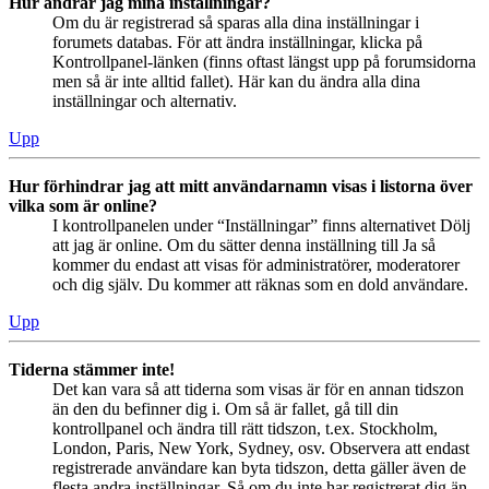
Hur ändrar jag mina inställningar?
Om du är registrerad så sparas alla dina inställningar i
forumets databas. För att ändra inställningar, klicka på
Kontrollpanel-länken (finns oftast längst upp på forumsidorna
men så är inte alltid fallet). Här kan du ändra alla dina
inställningar och alternativ.
Upp
Hur förhindrar jag att mitt användarnamn visas i listorna över
vilka som är online?
I kontrollpanelen under “Inställningar” finns alternativet Dölj
att jag är online. Om du sätter denna inställning till Ja så
kommer du endast att visas för administratörer, moderatorer
och dig själv. Du kommer att räknas som en dold användare.
Upp
Tiderna stämmer inte!
Det kan vara så att tiderna som visas är för en annan tidszon
än den du befinner dig i. Om så är fallet, gå till din
kontrollpanel och ändra till rätt tidszon, t.ex. Stockholm,
London, Paris, New York, Sydney, osv. Observera att endast
registrerade användare kan byta tidszon, detta gäller även de
flesta andra inställningar. Så om du inte har registrerat dig än,