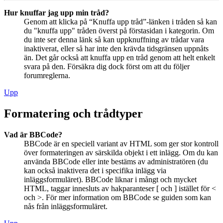
Hur knuffar jag upp min tråd?
Genom att klicka på “Knuffa upp tråd”-länken i tråden så kan
du "knuffa upp" tråden överst på förstasidan i kategorin. Om
du inte ser denna länk så kan uppknuffning av trådar vara
inaktiverat, eller så har inte den krävda tidsgränsen uppnåts
än. Det går också att knuffa upp en tråd genom att helt enkelt
svara på den. Försäkra dig dock först om att du följer
forumreglerna.
Upp
Formatering och trådtyper
Vad är BBCode?
BBCode är en speciell variant av HTML som ger stor kontroll
över formateringen av särskilda objekt i ett inlägg. Om du kan
använda BBCode eller inte bestäms av administratören (du
kan också inaktivera det i specifika inlägg via
inläggsformuläret). BBCode liknar i mångt och mycket
HTML, taggar innesluts av hakparanteser [ och ] istället för <
och >. För mer information om BBCode se guiden som kan
nås från inläggsformuläret.