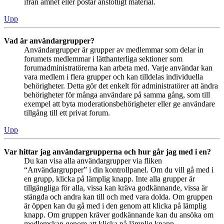
ifrån ämnet eller postar anstötligt material.
Upp
Vad är användargrupper?
Användargrupper är grupper av medlemmar som delar in
forumets medlemmar i lätthanterliga sektioner som
forumadministratörerna kan arbeta med. Varje användar kan
vara medlem i flera grupper och kan tilldelas individuella
behörigheter. Detta gör det enkelt för administratörer att ändra
behörigheter för många användare på samma gång, som till
exempel att byta moderationsbehörigheter eller ge användare
tillgång till ett privat forum.
Upp
Var hittar jag användargrupperna och hur går jag med i en?
Du kan visa alla användargrupper via fliken
“Användargrupper” i din kontrollpanel. Om du vill gå med i
en grupp, klicka på lämplig knapp. Inte alla grupper är
tillgängliga för alla, vissa kan kräva godkännande, vissa är
stängda och andra kan till och med vara dolda. Om gruppen
är öppen kan du gå med i den genom att klicka på lämplig
knapp. Om gruppen kräver godkännande kan du ansöka om
medlemskap genom att klicka på lämplig knapp.