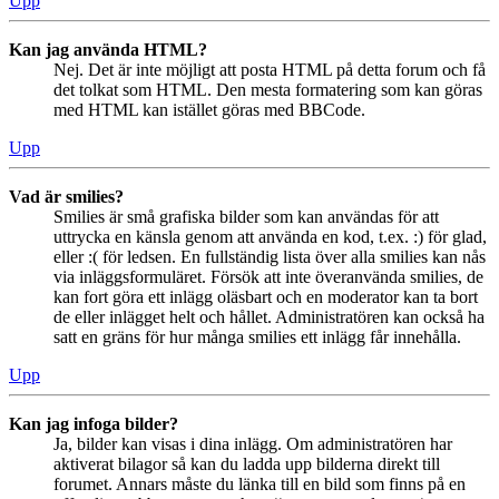
Upp
Kan jag använda HTML?
Nej. Det är inte möjligt att posta HTML på detta forum och få
det tolkat som HTML. Den mesta formatering som kan göras
med HTML kan istället göras med BBCode.
Upp
Vad är smilies?
Smilies är små grafiska bilder som kan användas för att
uttrycka en känsla genom att använda en kod, t.ex. :) för glad,
eller :( för ledsen. En fullständig lista över alla smilies kan nås
via inläggsformuläret. Försök att inte överanvända smilies, de
kan fort göra ett inlägg oläsbart och en moderator kan ta bort
de eller inlägget helt och hållet. Administratören kan också ha
satt en gräns för hur många smilies ett inlägg får innehålla.
Upp
Kan jag infoga bilder?
Ja, bilder kan visas i dina inlägg. Om administratören har
aktiverat bilagor så kan du ladda upp bilderna direkt till
forumet. Annars måste du länka till en bild som finns på en