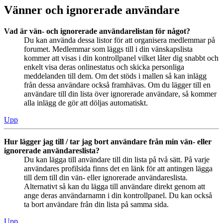
Vänner och ignorerade användare
Vad är vän- och ignorerade användarelistan för något?
Du kan använda dessa listor för att organisera medlemmar på
forumet. Medlemmar som läggs till i din vänskapslista
kommer att visas i din kontrollpanel vilket låter dig snabbt och
enkelt visa deras onlinestatus och skicka personliga
meddelanden till dem. Om det stöds i mallen så kan inlägg
från dessa användare också framhävas. Om du lägger till en
användare till din lista över ignorerade användare, så kommer
alla inlägg de gör att döljas automatiskt.
Upp
Hur lägger jag till / tar jag bort användare från min vän- eller
ignorerade användareslista?
Du kan lägga till användare till din lista på två sätt. På varje
användares profilsida finns det en länk för att antingen lägga
till dem till din vän- eller ignorerade användareslista.
Alternativt så kan du lägga till användare direkt genom att
ange deras användarnamn i din kontrollpanel. Du kan också
ta bort användare från din lista på samma sida.
Upp