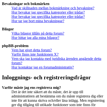
Bevakningar och bokmärken
Vad är skillnaden mellan bokmärkning och bevakning?
Hur bevakar jag specifika kategorier eller trådar?
Hur bevakar jag specifika kategorier eller trådar?
Hur tar jag bort mina bevakningar?
Bilagor
Vilka bilagor tillåts på detta forum?
Hur hittar jag alla mina bilagor?
phpBB-problem
Vem har gjort detta forum?
Varför finns inte funktionen X?
Vem ska jag kontakta med juridiska ärenden angående detta
forum?
Hur kontaktar jag en forumadministratör?
Inloggnings- och registreringsfrågor
Varför måste jag ens registrera mig?
Det är det inte säkert att du måste, det är upp till
administratören att bestämma om du måste registrera dig eller
inte för att kunna skriva och/eller läsa inlägg. Men registrering
ger dig tillgång till utökade funktioner som inte finns för