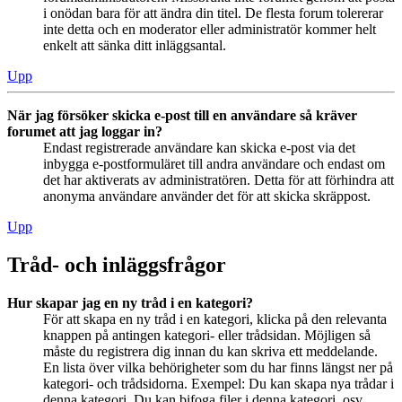
i onödan bara för att ändra din titel. De flesta forum tolererar
inte detta och en moderator eller administratör kommer helt
enkelt att sänka ditt inläggsantal.
Upp
När jag försöker skicka e-post till en användare så kräver
forumet att jag loggar in?
Endast registrerade användare kan skicka e-post via det
inbygga e-postformuläret till andra användare och endast om
det har aktiverats av administratören. Detta för att förhindra att
anonyma användare använder det för att skicka skräppost.
Upp
Tråd- och inläggsfrågor
Hur skapar jag en ny tråd i en kategori?
För att skapa en ny tråd i en kategori, klicka på den relevanta
knappen på antingen kategori- eller trådsidan. Möjligen så
måste du registrera dig innan du kan skriva ett meddelande.
En lista över vilka behörigheter som du har finns längst ner på
kategori- och trådsidorna. Exempel: Du kan skapa nya trådar i
denna kategori, Du kan bifoga filer i denna kategori, osv.