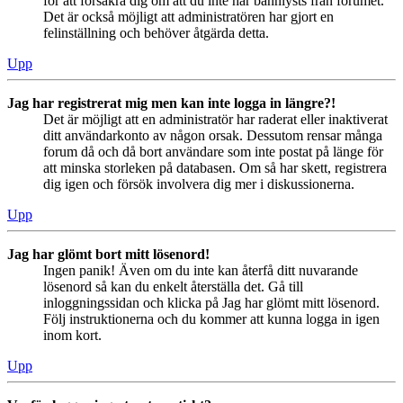
för att försäkra dig om att du inte har bannlysts från forumet.
Det är också möjligt att administratören har gjort en
felinställning och behöver åtgärda detta.
Upp
Jag har registrerat mig men kan inte logga in längre?!
Det är möjligt att en administratör har raderat eller inaktiverat
ditt användarkonto av någon orsak. Dessutom rensar många
forum då och då bort användare som inte postat på länge för
att minska storleken på databasen. Om så har skett, registrera
dig igen och försök involvera dig mer i diskussionerna.
Upp
Jag har glömt bort mitt lösenord!
Ingen panik! Även om du inte kan återfå ditt nuvarande
lösenord så kan du enkelt återställa det. Gå till
inloggningssidan och klicka på Jag har glömt mitt lösenord.
Följ instruktionerna och du kommer att kunna logga in igen
inom kort.
Upp