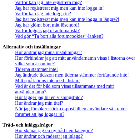
Varför kan jag inte registrera mig?
Jag har registrerat mig men kan inte logga in!
Varför kan jag inte logga in?
Jag har registrerat mig men kan inte logga in längre?!
Jag har glömt bort mitt lösenord!
Varför loggas jag ut automatiskt?
Vad gör “Ta bort alla forumcookies”-länken?
Alternativ och inställningar
Hur ändrar jag mina inställningar?
Hur förhindrar jag att mitt användarnamn visas i listorna över
vilka som är online?
Tiderna stämmer inte!
Jag ändrade tidszon men tiderna stämmer fortfarande inte!
Mitt språk finns inte med i listan!
Vad är det för bild som visas tillsammans med mitt
användarnamn?
Hur lägger jag till en visningsbild?
Hur ändrar jag min titel?
När jag försöker skicka e-post till en användare så kräver
forumet att jag loggar in?
Tråd- och inläggsfrågor
Hur skapar jag en ny tråd i en kategori?
Hur ändrar och raderar jag inlägg?