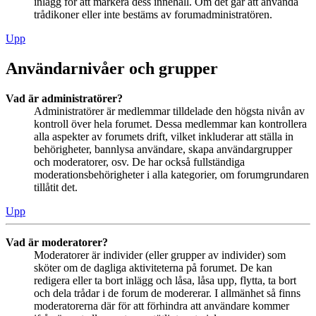
inlägg för att markera dess innehåll. Om det går att använda
trådikoner eller inte bestäms av forumadministratören.
Upp
Användarnivåer och grupper
Vad är administratörer?
Administratörer är medlemmar tilldelade den högsta nivån av
kontroll över hela forumet. Dessa medlemmar kan kontrollera
alla aspekter av forumets drift, vilket inkluderar att ställa in
behörigheter, bannlysa användare, skapa användargrupper
och moderatorer, osv. De har också fullständiga
moderationsbehörigheter i alla kategorier, om forumgrundaren
tillåtit det.
Upp
Vad är moderatorer?
Moderatorer är individer (eller grupper av individer) som
sköter om de dagliga aktiviteterna på forumet. De kan
redigera eller ta bort inlägg och låsa, låsa upp, flytta, ta bort
och dela trådar i de forum de modererar. I allmänhet så finns
moderatorerna där för att förhindra att användare kommer