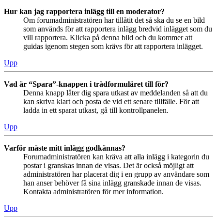
Hur kan jag rapportera inlägg till en moderator?
Om forumadministratören har tillåtit det så ska du se en bild
som används för att rapportera inlägg bredvid inlägget som du
vill rapportera. Klicka på denna bild och du kommer att
guidas igenom stegen som krävs för att rapportera inlägget.
Upp
Vad är “Spara”-knappen i trådformuläret till för?
Denna knapp låter dig spara utkast av meddelanden så att du
kan skriva klart och posta de vid ett senare tillfälle. För att
ladda in ett sparat utkast, gå till kontrollpanelen.
Upp
Varför måste mitt inlägg godkännas?
Forumadministratören kan kräva att alla inlägg i kategorin du
postar i granskas innan de visas. Det är också möjligt att
administratören har placerat dig i en grupp av användare som
han anser behöver få sina inlägg granskade innan de visas.
Kontakta administratören för mer information.
Upp