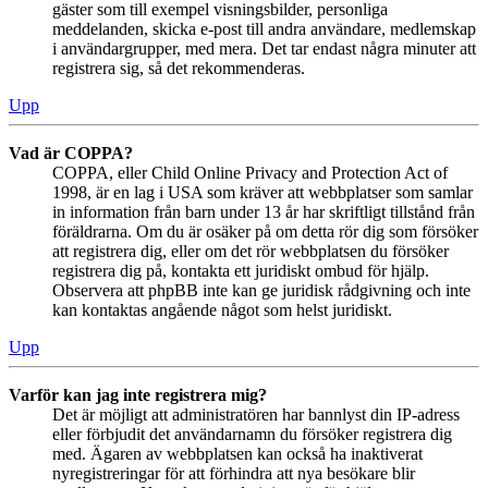
gäster som till exempel visningsbilder, personliga
meddelanden, skicka e-post till andra användare, medlemskap
i användargrupper, med mera. Det tar endast några minuter att
registrera sig, så det rekommenderas.
Upp
Vad är COPPA?
COPPA, eller Child Online Privacy and Protection Act of
1998, är en lag i USA som kräver att webbplatser som samlar
in information från barn under 13 år har skriftligt tillstånd från
föräldrarna. Om du är osäker på om detta rör dig som försöker
att registrera dig, eller om det rör webbplatsen du försöker
registrera dig på, kontakta ett juridiskt ombud för hjälp.
Observera att phpBB inte kan ge juridisk rådgivning och inte
kan kontaktas angående något som helst juridiskt.
Upp
Varför kan jag inte registrera mig?
Det är möjligt att administratören har bannlyst din IP-adress
eller förbjudit det användarnamn du försöker registrera dig
med. Ägaren av webbplatsen kan också ha inaktiverat
nyregistreringar för att förhindra att nya besökare blir