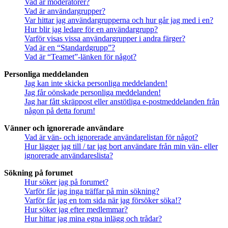
Vad är moderatorer?
Vad är användargrupper?
Var hittar jag användargrupperna och hur går jag med i en?
Hur blir jag ledare för en användargrupp?
Varför visas vissa användargrupper i andra färger?
Vad är en “Standardgrupp”?
Vad är “Teamet”-länken för något?
Personliga meddelanden
Jag kan inte skicka personliga meddelanden!
Jag får oönskade personliga meddelanden!
Jag har fått skräppost eller anstötliga e-postmeddelanden från
någon på detta forum!
Vänner och ignorerade användare
Vad är vän- och ignorerade användarelistan för något?
Hur lägger jag till / tar jag bort användare från min vän- eller
ignorerade användareslista?
Sökning på forumet
Hur söker jag på forumet?
Varför får jag inga träffar på min sökning?
Varför får jag en tom sida när jag försöker söka!?
Hur söker jag efter medlemmar?
Hur hittar jag mina egna inlägg och trådar?