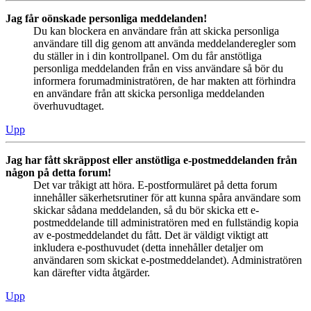
Jag får oönskade personliga meddelanden!
Du kan blockera en användare från att skicka personliga
användare till dig genom att använda meddelanderegler som
du ställer in i din kontrollpanel. Om du får anstötliga
personliga meddelanden från en viss användare så bör du
informera forumadministratören, de har makten att förhindra
en användare från att skicka personliga meddelanden
överhuvudtaget.
Upp
Jag har fått skräppost eller anstötliga e-postmeddelanden från
någon på detta forum!
Det var tråkigt att höra. E-postformuläret på detta forum
innehåller säkerhetsrutiner för att kunna spåra användare som
skickar sådana meddelanden, så du bör skicka ett e-
postmeddelande till administratören med en fullständig kopia
av e-postmeddelandet du fått. Det är väldigt viktigt att
inkludera e-posthuvudet (detta innehåller detaljer om
användaren som skickat e-postmeddelandet). Administratören
kan därefter vidta åtgärder.
Upp