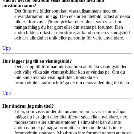
Vad är det för bild som visas tillsammans med mitt
användarnamn?
Det finns två bilder som kan visas tillsammans med ett
användarnamn i inlägg. Den ena är en titelbild, oftast är dessa
bilder i form av stjärnor, prickar eller block som visar hur
många inlägg du har gjort eller din status på forumet. Den
andra bilden, oftast är den större, är känd som en visningsbild
och är i allmänhet unik eller personlig för varje användare.
Upp
Hur lägger jag till en visningsbild?
Det är upp till forumadministratören att tillåta visningsbilder
och välja vilka sätt visningsbilder kan användas på. Om du
inte kan använda visningsbilder, kontakta en
forumadministratör och fråga de om deras anledning till detta.
Upp
Hur ändrar jag min titel?
Titlar, som visas under ditt användarnamn, visar hur många
inlägg du har gjort eller identifierar speciella användare, t.ex.
moderatorer eller administratörer. I allmänhet kan du inte
ändra namnet på några forumtitlar eftersom de ställs in av
forumadministratören. Missbruka inte forumet genom att posta