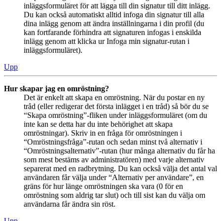
inläggsformuläret för att lägga till din signatur till ditt inlägg.
Du kan också automatiskt alltid infoga din signatur till alla
dina inlägg genom att ändra inställningarna i din profil (du
kan fortfarande förhindra att signaturen infogas i enskilda
inlägg genom att klicka ur Infoga min signatur-rutan i
inläggsformuläret).
Upp
Hur skapar jag en omröstning?
Det är enkelt att skapa en omröstning. När du postar en ny
tråd (eller redigerar det första inlägget i en tråd) så bör du se
“Skapa omröstning”-fliken under inläggsformuläret (om du
inte kan se detta har du inte behörighet att skapa
omröstningar). Skriv in en fråga för omröstningen i
“Omröstningsfråga”-rutan och sedan minst två alternativ i
“Omröstningsalternativ”-rutan (hur många alternativ du får ha
som mest bestäms av administratören) med varje alternativ
separerat med en radbrytning. Du kan också välja det antal val
användaren får välja under “Alternativ per användare”, en
gräns för hur länge omröstningen ska vara (0 för en
omröstning som aldrig tar slut) och till sist kan du välja om
användarna får ändra sin röst.
Upp