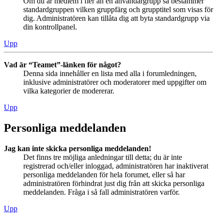
Om du är medlem i fler än en användargrupp så bestämmer
standardgruppen vilken gruppfärg och grupptitel som visas för
dig. Administratören kan tillåta dig att byta standardgrupp via
din kontrollpanel.
Upp
Vad är “Teamet”-länken för något?
Denna sida innehåller en lista med alla i forumledningen,
inklusive administratörer och moderatorer med uppgifter om
vilka kategorier de modererar.
Upp
Personliga meddelanden
Jag kan inte skicka personliga meddelanden!
Det finns tre möjliga anledningar till detta; du är inte
registrerad och/eller inloggad, administratören har inaktiverat
personliga meddelanden för hela forumet, eller så har
administratören förhindrat just dig från att skicka personliga
meddelanden. Fråga i så fall administratören varför.
Upp