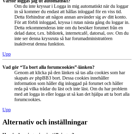
Varför loggas jag ut automatiskt?
Om du inte kryssar i Logga in mig automatiskt när du loggar
in så kommer du endast att hållas inloggad för en viss tid.
Detta förhindrar att någon annan använder sig av ditt konto.
För att förbli inloggad, kryssa i rutan nästa gång du loggar in.
Detta rekommenderas inte om du besöker forumet från en
delad dator, t.ex. bibliotek, internetcafé, datorsal, osv. Om du
inte ser denna kryssruta så har forumadministratören
inaktiverat denna funktion.
Upp
Vad gör “Ta bort alla forumcookies”-länken?
Genom att klicka på den länken så tas alla cookies som har
skapats av phpBB3 bort. Dessa cookies innehåller
information som håller dig inloggad på forumet och håller
reda på vilka trådar du läst och inte läst. Om du har problem
med att logga in eller logga ut så kan det hjälpa att ta bort alla
forumcookies.
Upp
Alternativ och inställningar