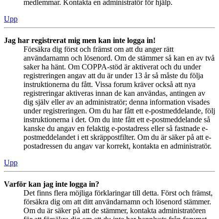
medlemmar. Kontakta en administratör för hjälp.
Upp
Jag har registrerat mig men kan inte logga in!
Försäkra dig först och främst om att du anger rätt
användarnamn och lösenord. Om de stämmer så kan en av två
saker ha hänt. Om COPPA-stöd är aktiverat och du under
registreringen angav att du är under 13 år så måste du följa
instruktionerna du fått. Vissa forum kräver också att nya
registreringar aktiveras innan de kan användas, antingen av
dig själv eller av an administratör; denna information visades
under registreringen. Om du har fått ett e-postmeddelande, följ
instruktionerna i det. Om du inte fått ett e-postmeddelande så
kanske du angav en felaktig e-postadress eller så fastnade e-
postmeddelandet i ett skräppostfilter. Om du är säker på att e-
postadressen du angav var korrekt, kontakta en administratör.
Upp
Varför kan jag inte logga in?
Det finns flera möjliga förklaringar till detta. Först och främst,
försäkra dig om att ditt användarnamn och lösenord stämmer.
Om du är säker på att de stämmer, kontakta administratören