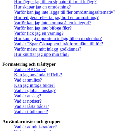
Hur lägger jag till en signatur till mitt inlägg?
Hur skapar jag en omröstning?
Varför kan jag inte lägga till fler omröstningsalternativ?
Hur redigerar eller tar jag bort en omröstning?
Varför kan jag inte komma åt en kategori?
Varför kan jag inte bifoga filer?
Varför fick jag en varning?
Hur kan jag rapportera inlägg till en moderator?
Vad är “Spara”-knappen i trådformuläret till för?
Varför måste mitt inlägg godkännas?
Hur knuffar jag upp min tråd?
Formatering och trådtyper
Vad är BBCode?
Kan jag använda HTML?
Vad är smilies?
Kan jag infoga bilder?
Vad är globala anslag?
Vad är anslag?
Vad är notiser?
Vad är låsta trådar?
Vad är trådikoner?
Användarnivåer och grupper
Vad är administratörer?