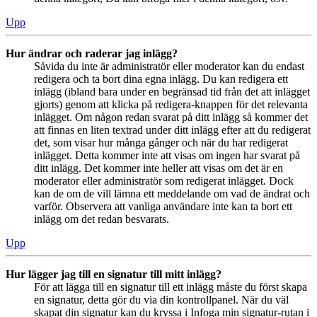
Upp
Hur ändrar och raderar jag inlägg?
Såvida du inte är administratör eller moderator kan du endast
redigera och ta bort dina egna inlägg. Du kan redigera ett
inlägg (ibland bara under en begränsad tid från det att inlägget
gjorts) genom att klicka på redigera-knappen för det relevanta
inlägget. Om någon redan svarat på ditt inlägg så kommer det
att finnas en liten textrad under ditt inlägg efter att du redigerat
det, som visar hur många gånger och när du har redigerat
inlägget. Detta kommer inte att visas om ingen har svarat på
ditt inlägg. Det kommer inte heller att visas om det är en
moderator eller administratör som redigerat inlägget. Dock
kan de om de vill lämna ett meddelande om vad de ändrat och
varför. Observera att vanliga användare inte kan ta bort ett
inlägg om det redan besvarats.
Upp
Hur lägger jag till en signatur till mitt inlägg?
För att lägga till en signatur till ett inlägg måste du först skapa
en signatur, detta gör du via din kontrollpanel. När du väl
skapat din signatur kan du kryssa i Infoga min signatur-rutan i