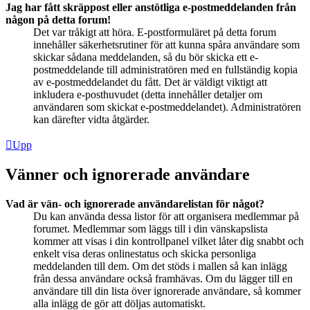
Jag har fått skräppost eller anstötliga e-postmeddelanden från
någon på detta forum!
Det var tråkigt att höra. E-postformuläret på detta forum
innehåller säkerhetsrutiner för att kunna spåra användare som
skickar sådana meddelanden, så du bör skicka ett e-
postmeddelande till administratören med en fullständig kopia
av e-postmeddelandet du fått. Det är väldigt viktigt att
inkludera e-posthuvudet (detta innehåller detaljer om
användaren som skickat e-postmeddelandet). Administratören
kan därefter vidta åtgärder.
Upp
Vänner och ignorerade användare
Vad är vän- och ignorerade användarelistan för något?
Du kan använda dessa listor för att organisera medlemmar på
forumet. Medlemmar som läggs till i din vänskapslista
kommer att visas i din kontrollpanel vilket låter dig snabbt och
enkelt visa deras onlinestatus och skicka personliga
meddelanden till dem. Om det stöds i mallen så kan inlägg
från dessa användare också framhävas. Om du lägger till en
användare till din lista över ignorerade användare, så kommer
alla inlägg de gör att döljas automatiskt.