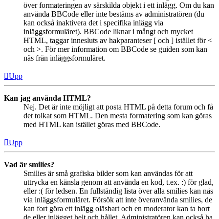
över formateringen av särskilda objekt i ett inlägg. Om du kan
använda BBCode eller inte bestäms av administratören (du
kan också inaktivera det i specifika inlägg via
inläggsformuläret). BBCode liknar i mångt och mycket
HTML, taggar innesluts av hakparanteser [ och ] istället för <
och >. För mer information om BBCode se guiden som kan
nås från inläggsformuläret.
Upp
Kan jag använda HTML?
Nej. Det är inte möjligt att posta HTML på detta forum och få
det tolkat som HTML. Den mesta formatering som kan göras
med HTML kan istället göras med BBCode.
Upp
Vad är smilies?
Smilies är små grafiska bilder som kan användas för att
uttrycka en känsla genom att använda en kod, t.ex. :) för glad,
eller :( för ledsen. En fullständig lista över alla smilies kan nås
via inläggsformuläret. Försök att inte överanvända smilies, de
kan fort göra ett inlägg oläsbart och en moderator kan ta bort
de eller inlägget helt och hållet. Administratören kan också ha