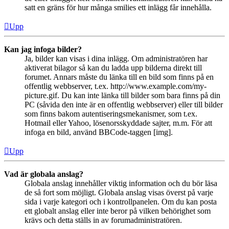
satt en gräns för hur många smilies ett inlägg får innehålla.
Upp
Kan jag infoga bilder?
Ja, bilder kan visas i dina inlägg. Om administratören har
aktiverat bilagor så kan du ladda upp bilderna direkt till
forumet. Annars måste du länka till en bild som finns på en
offentlig webbserver, t.ex. http://www.example.com/my-
picture.gif. Du kan inte länka till bilder som bara finns på din
PC (såvida den inte är en offentlig webbserver) eller till bilder
som finns bakom autentiseringsmekanismer, som t.ex.
Hotmail eller Yahoo, lösenorsskyddade sajter, m.m. För att
infoga en bild, använd BBCode-taggen [img].
Upp
Vad är globala anslag?
Globala anslag innehåller viktig information och du bör läsa
de så fort som möjligt. Globala anslag visas överst på varje
sida i varje kategori och i kontrollpanelen. Om du kan posta
ett globalt anslag eller inte beror på vilken behörighet som
krävs och detta ställs in av forumadministratören.