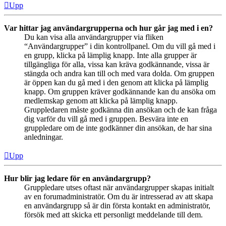
Upp
Var hittar jag användargrupperna och hur går jag med i en?
Du kan visa alla användargrupper via fliken
“Användargrupper” i din kontrollpanel. Om du vill gå med i
en grupp, klicka på lämplig knapp. Inte alla grupper är
tillgängliga för alla, vissa kan kräva godkännande, vissa är
stängda och andra kan till och med vara dolda. Om gruppen
är öppen kan du gå med i den genom att klicka på lämplig
knapp. Om gruppen kräver godkännande kan du ansöka om
medlemskap genom att klicka på lämplig knapp.
Gruppledaren måste godkänna din ansökan och de kan fråga
dig varför du vill gå med i gruppen. Besvära inte en
gruppledare om de inte godkänner din ansökan, de har sina
anledningar.
Upp
Hur blir jag ledare för en användargrupp?
Gruppledare utses oftast när användargrupper skapas initialt
av en forumadministratör. Om du är intresserad av att skapa
en användargrupp så är din första kontakt en administratör,
försök med att skicka ett personligt meddelande till dem.