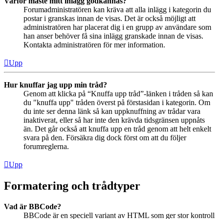
Varför måste mitt inlägg godkännas?
Forumadministratören kan kräva att alla inlägg i kategorin du
postar i granskas innan de visas. Det är också möjligt att
administratören har placerat dig i en grupp av användare som
han anser behöver få sina inlägg granskade innan de visas.
Kontakta administratören för mer information.
Upp
Hur knuffar jag upp min tråd?
Genom att klicka på “Knuffa upp tråd”-länken i tråden så kan
du "knuffa upp" tråden överst på förstasidan i kategorin. Om
du inte ser denna länk så kan uppknuffning av trådar vara
inaktiverat, eller så har inte den krävda tidsgränsen uppnåts
än. Det går också att knuffa upp en tråd genom att helt enkelt
svara på den. Försäkra dig dock först om att du följer
forumreglerna.
Upp
Formatering och trådtyper
Vad är BBCode?
BBCode är en speciell variant av HTML som ger stor kontroll