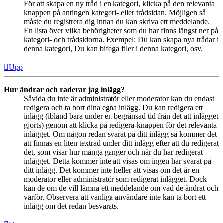
För att skapa en ny tråd i en kategori, klicka på den relevanta
knappen på antingen kategori- eller trådsidan. Möjligen så
måste du registrera dig innan du kan skriva ett meddelande.
En lista över vilka behörigheter som du har finns längst ner på
kategori- och trådsidorna. Exempel: Du kan skapa nya trådar i
denna kategori, Du kan bifoga filer i denna kategori, osv.
Upp
Hur ändrar och raderar jag inlägg?
Såvida du inte är administratör eller moderator kan du endast
redigera och ta bort dina egna inlägg. Du kan redigera ett
inlägg (ibland bara under en begränsad tid från det att inlägget
gjorts) genom att klicka på redigera-knappen för det relevanta
inlägget. Om någon redan svarat på ditt inlägg så kommer det
att finnas en liten textrad under ditt inlägg efter att du redigerat
det, som visar hur många gånger och när du har redigerat
inlägget. Detta kommer inte att visas om ingen har svarat på
ditt inlägg. Det kommer inte heller att visas om det är en
moderator eller administratör som redigerat inlägget. Dock
kan de om de vill lämna ett meddelande om vad de ändrat och
varför. Observera att vanliga användare inte kan ta bort ett
inlägg om det redan besvarats.