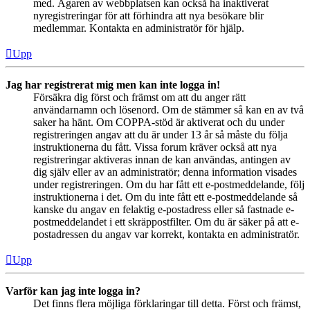
med. Ägaren av webbplatsen kan också ha inaktiverat
nyregistreringar för att förhindra att nya besökare blir
medlemmar. Kontakta en administratör för hjälp.
Upp
Jag har registrerat mig men kan inte logga in!
Försäkra dig först och främst om att du anger rätt
användarnamn och lösenord. Om de stämmer så kan en av två
saker ha hänt. Om COPPA-stöd är aktiverat och du under
registreringen angav att du är under 13 år så måste du följa
instruktionerna du fått. Vissa forum kräver också att nya
registreringar aktiveras innan de kan användas, antingen av
dig själv eller av an administratör; denna information visades
under registreringen. Om du har fått ett e-postmeddelande, följ
instruktionerna i det. Om du inte fått ett e-postmeddelande så
kanske du angav en felaktig e-postadress eller så fastnade e-
postmeddelandet i ett skräppostfilter. Om du är säker på att e-
postadressen du angav var korrekt, kontakta en administratör.
Upp
Varför kan jag inte logga in?
Det finns flera möjliga förklaringar till detta. Först och främst,