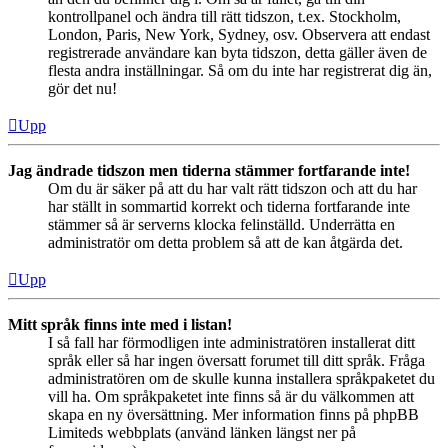
kontrollpanel och ändra till rätt tidszon, t.ex. Stockholm,
London, Paris, New York, Sydney, osv. Observera att endast
registrerade användare kan byta tidszon, detta gäller även de
flesta andra inställningar. Så om du inte har registrerat dig än,
gör det nu!
Upp
Jag ändrade tidszon men tiderna stämmer fortfarande inte!
Om du är säker på att du har valt rätt tidszon och att du har
har ställt in sommartid korrekt och tiderna fortfarande inte
stämmer så är serverns klocka felinställd. Underrätta en
administratör om detta problem så att de kan åtgärda det.
Upp
Mitt språk finns inte med i listan!
I så fall har förmodligen inte administratören installerat ditt
språk eller så har ingen översatt forumet till ditt språk. Fråga
administratören om de skulle kunna installera språkpaketet du
vill ha. Om språkpaketet inte finns så är du välkommen att
skapa en ny översättning. Mer information finns på phpBB
Limiteds webbplats (använd länken längst ner på