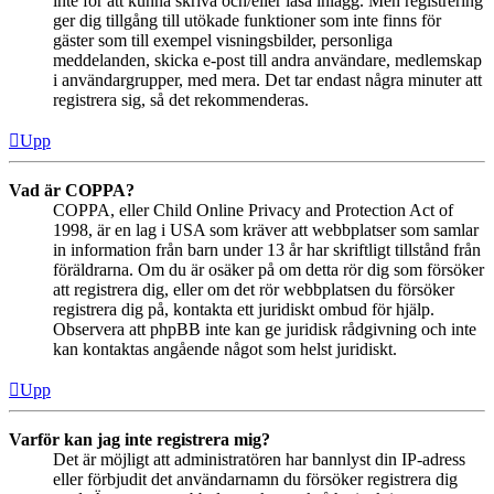
inte för att kunna skriva och/eller läsa inlägg. Men registrering
ger dig tillgång till utökade funktioner som inte finns för
gäster som till exempel visningsbilder, personliga
meddelanden, skicka e-post till andra användare, medlemskap
i användargrupper, med mera. Det tar endast några minuter att
registrera sig, så det rekommenderas.
Upp
Vad är COPPA?
COPPA, eller Child Online Privacy and Protection Act of
1998, är en lag i USA som kräver att webbplatser som samlar
in information från barn under 13 år har skriftligt tillstånd från
föräldrarna. Om du är osäker på om detta rör dig som försöker
att registrera dig, eller om det rör webbplatsen du försöker
registrera dig på, kontakta ett juridiskt ombud för hjälp.
Observera att phpBB inte kan ge juridisk rådgivning och inte
kan kontaktas angående något som helst juridiskt.
Upp
Varför kan jag inte registrera mig?
Det är möjligt att administratören har bannlyst din IP-adress
eller förbjudit det användarnamn du försöker registrera dig