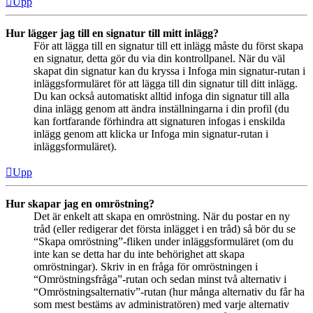
Upp
Hur lägger jag till en signatur till mitt inlägg?
För att lägga till en signatur till ett inlägg måste du först skapa
en signatur, detta gör du via din kontrollpanel. När du väl
skapat din signatur kan du kryssa i Infoga min signatur-rutan i
inläggsformuläret för att lägga till din signatur till ditt inlägg.
Du kan också automatiskt alltid infoga din signatur till alla
dina inlägg genom att ändra inställningarna i din profil (du
kan fortfarande förhindra att signaturen infogas i enskilda
inlägg genom att klicka ur Infoga min signatur-rutan i
inläggsformuläret).
Upp
Hur skapar jag en omröstning?
Det är enkelt att skapa en omröstning. När du postar en ny
tråd (eller redigerar det första inlägget i en tråd) så bör du se
“Skapa omröstning”-fliken under inläggsformuläret (om du
inte kan se detta har du inte behörighet att skapa
omröstningar). Skriv in en fråga för omröstningen i
“Omröstningsfråga”-rutan och sedan minst två alternativ i
“Omröstningsalternativ”-rutan (hur många alternativ du får ha
som mest bestäms av administratören) med varje alternativ