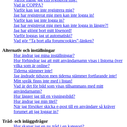
Vad är COPPA?
Varför kan jag inte registrera mig?
Jag har registrerat mig men kan inte logga in!
Varför kan jag inte logga in?
Jag har registrerat mig men kan inte logga in längre?!
Jag har glömt bort mitt lösenord!
Varför loggas jag ut automatiskt?
Vad gör “Ta bort alla forumcookies”-länken?
Alternativ och inställningar
Hur ändrar jag mina inställningar?
Hur förhindrar jag att mitt användarnamn visas i listorna över
vilka som är online?
Tiderna stämmer inte!
Jag ändrade tidszon men tiderna stämmer fortfarande inte!
Mitt språk finns inte med i listan!
Vad är det för bild som visas tillsammans med mitt
användarnamn?
Hur lägger jag till en visningsbild?
Hur ändrar jag min titel?
När jag försöker skicka e-post till en användare så kräver
forumet att jag loggar in?
Tråd- och inläggsfrågor
Hur skapar jag en ny tråd i en kategori?