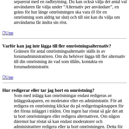
separerat med en radbrytning. Du kan också välja det antal val
användaren får välja under “Alternativ per användare”, en
gräns för hur länge omröstningen ska vara (0 för en
omröstning som aldrig tar slut) och till sist kan du välja om
användarna får ändra sin röst.
Upp
Varför kan jag inte lägga till fler omröstningsalternativ?
Gränsen för antal omröstningsalternativ ställs in av
forumadministratören. Om du behöver lägga till fler alternativ
till din omröstning än vad som tillåts, kontakta en
forumadministratör.
Upp
Hur redigerar eller tar jag bort en omröstning?
Som med inlägg kan omröstningar endast redigeras av
inläggsskaparen, en moderator eller en administratör. För att
redigera en omröstning klickar du på redigeringsknappen för
det första inlägget i tråden. Om ingen har röstat så går det att
ta bort omröstningen eller redigera alternativen. Om någon
däremot har röstat så kan endast moderatorer och
administratörer redigera eller ta bort omröstningen. Detta för