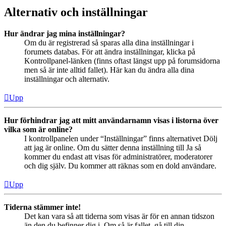
Alternativ och inställningar
Hur ändrar jag mina inställningar?
Om du är registrerad så sparas alla dina inställningar i
forumets databas. För att ändra inställningar, klicka på
Kontrollpanel-länken (finns oftast längst upp på forumsidorna
men så är inte alltid fallet). Här kan du ändra alla dina
inställningar och alternativ.
Upp
Hur förhindrar jag att mitt användarnamn visas i listorna över
vilka som är online?
I kontrollpanelen under “Inställningar” finns alternativet Dölj
att jag är online. Om du sätter denna inställning till Ja så
kommer du endast att visas för administratörer, moderatorer
och dig själv. Du kommer att räknas som en dold användare.
Upp
Tiderna stämmer inte!
Det kan vara så att tiderna som visas är för en annan tidszon
än den du befinner dig i. Om så är fallet, gå till din