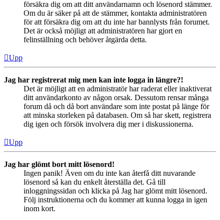
försäkra dig om att ditt användarnamn och lösenord stämmer.
Om du är säker på att de stämmer, kontakta administratören
för att försäkra dig om att du inte har bannlysts från forumet.
Det är också möjligt att administratören har gjort en
felinställning och behöver åtgärda detta.
Upp
Jag har registrerat mig men kan inte logga in längre?!
Det är möjligt att en administratör har raderat eller inaktiverat
ditt användarkonto av någon orsak. Dessutom rensar många
forum då och då bort användare som inte postat på länge för
att minska storleken på databasen. Om så har skett, registrera
dig igen och försök involvera dig mer i diskussionerna.
Upp
Jag har glömt bort mitt lösenord!
Ingen panik! Även om du inte kan återfå ditt nuvarande
lösenord så kan du enkelt återställa det. Gå till
inloggningssidan och klicka på Jag har glömt mitt lösenord.
Följ instruktionerna och du kommer att kunna logga in igen
inom kort.