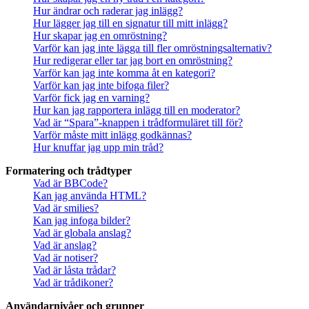
Hur ändrar och raderar jag inlägg?
Hur lägger jag till en signatur till mitt inlägg?
Hur skapar jag en omröstning?
Varför kan jag inte lägga till fler omröstningsalternativ?
Hur redigerar eller tar jag bort en omröstning?
Varför kan jag inte komma åt en kategori?
Varför kan jag inte bifoga filer?
Varför fick jag en varning?
Hur kan jag rapportera inlägg till en moderator?
Vad är “Spara”-knappen i trådformuläret till för?
Varför måste mitt inlägg godkännas?
Hur knuffar jag upp min tråd?
Formatering och trådtyper
Vad är BBCode?
Kan jag använda HTML?
Vad är smilies?
Kan jag infoga bilder?
Vad är globala anslag?
Vad är anslag?
Vad är notiser?
Vad är låsta trådar?
Vad är trådikoner?
Användarnivåer och grupper