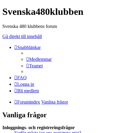
Svenska480klubben
Svenska 480 klubbens forum
Gå direkt till innehåll
Snabblänkar
Medlemmar
Teamet
FAQ
Logga in
Bli medlem
Forumindex
Vanliga frågor
Vanliga frågor
Inloggnings- och registreringsfrågor
Varför måste jag ens registrera mig?