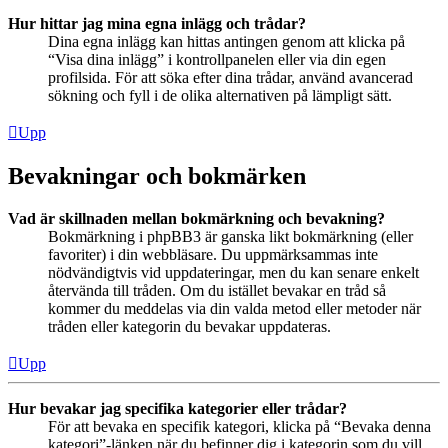
Hur hittar jag mina egna inlägg och trådar?
Dina egna inlägg kan hittas antingen genom att klicka på
“Visa dina inlägg” i kontrollpanelen eller via din egen
profilsida. För att söka efter dina trådar, använd avancerad
sökning och fyll i de olika alternativen på lämpligt sätt.
Upp
Bevakningar och bokmärken
Vad är skillnaden mellan bokmärkning och bevakning?
Bokmärkning i phpBB3 är ganska likt bokmärkning (eller
favoriter) i din webbläsare. Du uppmärksammas inte
nödvändigtvis vid uppdateringar, men du kan senare enkelt
återvända till tråden. Om du istället bevakar en tråd så
kommer du meddelas via din valda metod eller metoder när
tråden eller kategorin du bevakar uppdateras.
Upp
Hur bevakar jag specifika kategorier eller trådar?
För att bevaka en specifik kategori, klicka på “Bevaka denna
kategori”-länken när du befinner dig i kategorin som du vill