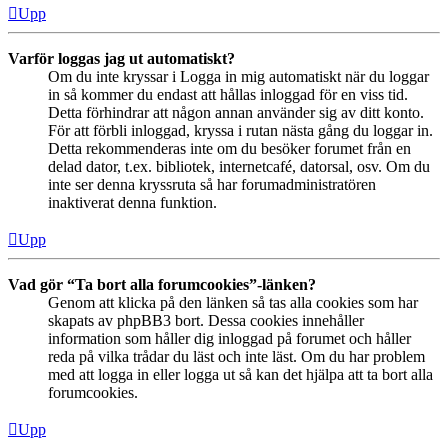
Upp
Varför loggas jag ut automatiskt?
Om du inte kryssar i Logga in mig automatiskt när du loggar
in så kommer du endast att hållas inloggad för en viss tid.
Detta förhindrar att någon annan använder sig av ditt konto.
För att förbli inloggad, kryssa i rutan nästa gång du loggar in.
Detta rekommenderas inte om du besöker forumet från en
delad dator, t.ex. bibliotek, internetcafé, datorsal, osv. Om du
inte ser denna kryssruta så har forumadministratören
inaktiverat denna funktion.
Upp
Vad gör “Ta bort alla forumcookies”-länken?
Genom att klicka på den länken så tas alla cookies som har
skapats av phpBB3 bort. Dessa cookies innehåller
information som håller dig inloggad på forumet och håller
reda på vilka trådar du läst och inte läst. Om du har problem
med att logga in eller logga ut så kan det hjälpa att ta bort alla
forumcookies.
Upp