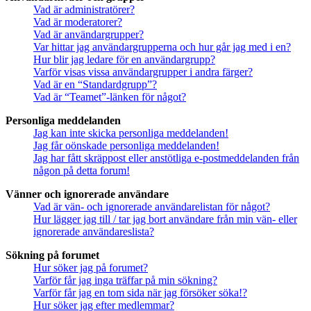
Vad är administratörer?
Vad är moderatorer?
Vad är användargrupper?
Var hittar jag användargrupperna och hur går jag med i en?
Hur blir jag ledare för en användargrupp?
Varför visas vissa användargrupper i andra färger?
Vad är en “Standardgrupp”?
Vad är “Teamet”-länken för något?
Personliga meddelanden
Jag kan inte skicka personliga meddelanden!
Jag får oönskade personliga meddelanden!
Jag har fått skräppost eller anstötliga e-postmeddelanden från
någon på detta forum!
Vänner och ignorerade användare
Vad är vän- och ignorerade användarelistan för något?
Hur lägger jag till / tar jag bort användare från min vän- eller
ignorerade användareslista?
Sökning på forumet
Hur söker jag på forumet?
Varför får jag inga träffar på min sökning?
Varför får jag en tom sida när jag försöker söka!?
Hur söker jag efter medlemmar?