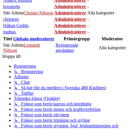
Anders Jönsson
Administratörer
-
boostofta
Administratörer
-
Site Admin
Christer Nilsson
Administratörer
Alla kategorier
christern
Administratörer
-
Håkan Gedda
Administratörer
-
mattias
Administratörer
-
Titel
Globala moderatorer
Primärgrupp
Moderator
Site Admin
Lennarth
Registrerade
Alla kategorier
Nilsson
användare
Hoppa till
Registrering
↳ Registrering
Allmänt
↳ Chat
↳ Så här blir du medlem i Svenska 480 Klubben!
↳ Träffar
Tekniska frågor (Oraklet)
↳ Frågor som berör kaross och inredning
↳ Frågor som berör motor och kraftöverföring
↳ Frågor som berör elsystem
↳ Frågor som berör trimning och styling
↳ Frågor som berör styrning, hjul, hjulupphängning och