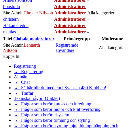
Anders Jönsson
Administratörer
-
boostofta
Administratörer
-
Site Admin
Christer Nilsson
Administratörer
Alla kategorier
christern
Administratörer
-
Håkan Gedda
Administratörer
-
mattias
Administratörer
-
Titel
Globala moderatorer
Primärgrupp
Moderator
Site Admin
Lennarth
Registrerade
Alla kategorier
Nilsson
användare
Hoppa till
Registrering
↳ Registrering
Allmänt
↳ Chat
↳ Så här blir du medlem i Svenska 480 Klubben!
↳ Träffar
Tekniska frågor (Oraklet)
↳ Frågor som berör kaross och inredning
↳ Frågor som berör motor och kraftöverföring
↳ Frågor som berör elsystem
↳ Frågor som berör trimning och styling
↳ Frågor som berör styrning, hjul, hjulupphängning och