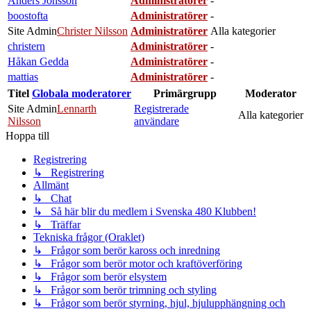
Anders Jönsson
Administratörer
-
boostofta
Administratörer
-
Site Admin
Christer Nilsson
Administratörer
Alla kategorier
christern
Administratörer
-
Håkan Gedda
Administratörer
-
mattias
Administratörer
-
Titel
Globala moderatorer
Primärgrupp
Moderator
Site Admin
Lennarth
Registrerade
Alla kategorier
Nilsson
användare
Hoppa till
Registrering
↳ Registrering
Allmänt
↳ Chat
↳ Så här blir du medlem i Svenska 480 Klubben!
↳ Träffar
Tekniska frågor (Oraklet)
↳ Frågor som berör kaross och inredning
↳ Frågor som berör motor och kraftöverföring
↳ Frågor som berör elsystem
↳ Frågor som berör trimning och styling
↳ Frågor som berör styrning, hjul, hjulupphängning och