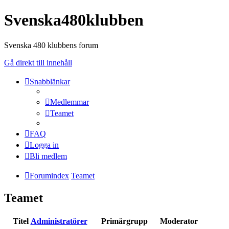
Svenska480klubben
Svenska 480 klubbens forum
Gå direkt till innehåll
Snabblänkar
Medlemmar
Teamet
FAQ
Logga in
Bli medlem
Forumindex
Teamet
Teamet
Titel
Administratörer
Primärgrupp
Moderator