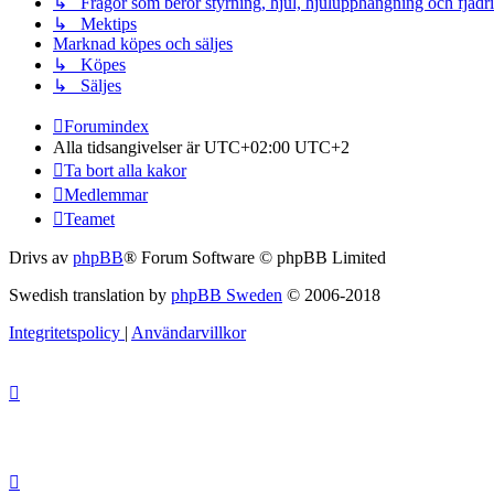
↳ Frågor som berör styrning, hjul, hjulupphängning och fjädr
↳ Mektips
Marknad köpes och säljes
↳ Köpes
↳ Säljes
Forumindex
Alla tidsangivelser är UTC+02:00 UTC+2
Ta bort alla kakor
Medlemmar
Teamet
Drivs av
phpBB
® Forum Software © phpBB Limited
Swedish translation by
phpBB Sweden
© 2006-2018
Integritetspolicy
|
Användarvillkor