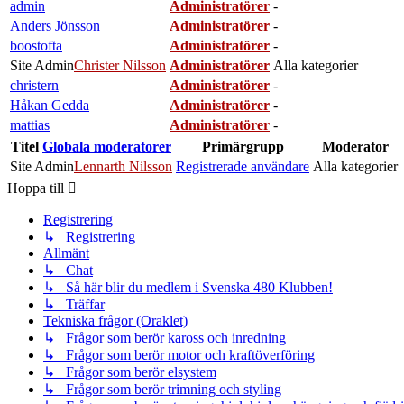
admin
Administratörer
-
Anders Jönsson
Administratörer
-
boostofta
Administratörer
-
Site Admin
Christer Nilsson
Administratörer
Alla kategorier
christern
Administratörer
-
Håkan Gedda
Administratörer
-
mattias
Administratörer
-
Titel
Globala moderatorer
Primärgrupp
Moderator
Site Admin
Lennarth Nilsson
Registrerade användare
Alla kategorier
Hoppa till
Registrering
↳ Registrering
Allmänt
↳ Chat
↳ Så här blir du medlem i Svenska 480 Klubben!
↳ Träffar
Tekniska frågor (Oraklet)
↳ Frågor som berör kaross och inredning
↳ Frågor som berör motor och kraftöverföring
↳ Frågor som berör elsystem
↳ Frågor som berör trimning och styling