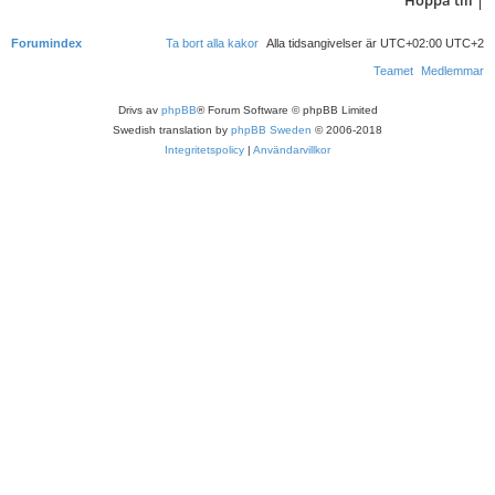
Hoppa till
Forumindex
Ta bort alla kakor
Alla tidsangivelser är UTC+02:00 UTC+2
Teamet
Medlemmar
Drivs av
phpBB
® Forum Software © phpBB Limited
Swedish translation by
phpBB Sweden
© 2006-2018
Integritetspolicy
|
Användarvillkor