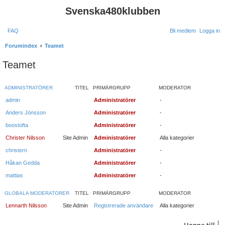
Svenska480klubben
FAQ
Bli medlem
Logga in
Forumindex
Teamet
Teamet
ADMINISTRATÖRER
TITEL
PRIMÄRGRUPP
MODERATOR
admin
Administratörer
-
Anders Jönsson
Administratörer
-
boostofta
Administratörer
-
Christer Nilsson
Site Admin
Administratörer
Alla kategorier
christern
Administratörer
-
Håkan Gedda
Administratörer
-
mattias
Administratörer
-
GLOBALA MODERATORER
TITEL
PRIMÄRGRUPP
MODERATOR
Lennarth Nilsson
Site Admin
Registrerade användare
Alla kategorier