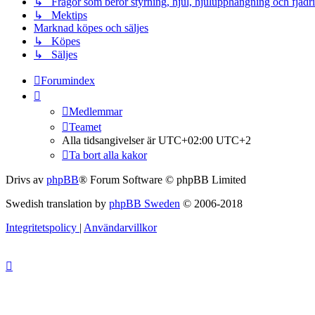
↳ Frågor som berör styrning, hjul, hjulupphängning och fjädr
↳ Mektips
Marknad köpes och säljes
↳ Köpes
↳ Säljes
Forumindex
Medlemmar
Teamet
Alla tidsangivelser är UTC+02:00 UTC+2
Ta bort alla kakor
Drivs av
phpBB
® Forum Software © phpBB Limited
Swedish translation by
phpBB Sweden
© 2006-2018
Integritetspolicy
|
Användarvillkor