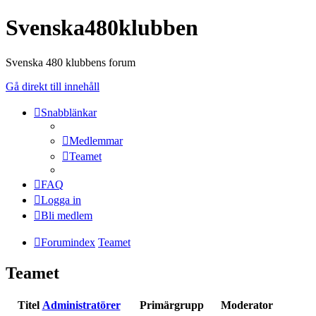
Svenska480klubben
Svenska 480 klubbens forum
Gå direkt till innehåll
Snabblänkar
Medlemmar
Teamet
FAQ
Logga in
Bli medlem
Forumindex
Teamet
Teamet
Titel
Administratörer
Primärgrupp
Moderator