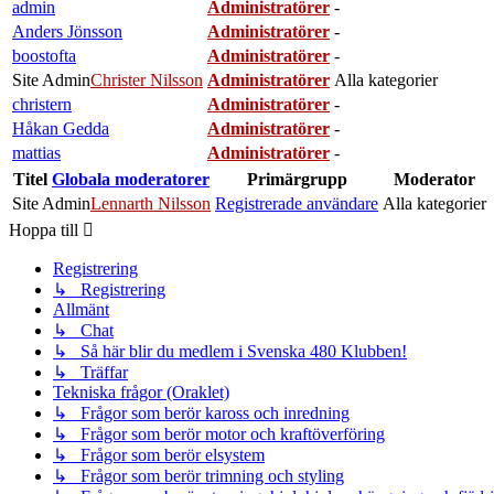
admin
Administratörer
-
Anders Jönsson
Administratörer
-
boostofta
Administratörer
-
Site Admin
Christer Nilsson
Administratörer
Alla kategorier
christern
Administratörer
-
Håkan Gedda
Administratörer
-
mattias
Administratörer
-
Titel
Globala moderatorer
Primärgrupp
Moderator
Site Admin
Lennarth Nilsson
Registrerade användare
Alla kategorier
Hoppa till
Registrering
↳ Registrering
Allmänt
↳ Chat
↳ Så här blir du medlem i Svenska 480 Klubben!
↳ Träffar
Tekniska frågor (Oraklet)
↳ Frågor som berör kaross och inredning
↳ Frågor som berör motor och kraftöverföring
↳ Frågor som berör elsystem
↳ Frågor som berör trimning och styling