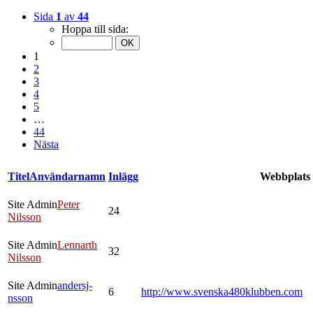
Sida
1
av
44
Hoppa till sida:
1
2
3
4
5
…
44
Nästa
Titel
Användarnamn
Inlägg
Webbplats
Site Admin
Peter
24
Nilsson
Site Admin
Lennarth
32
Nilsson
Site Admin
andersj-
6
http://www.svenska480klubben.com
nsson