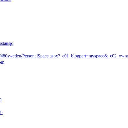
ostansjo
rs/480sweden/PersonalSpace.aspx?_c01_blogpart=myspace&_c02_ow
com
0
pb