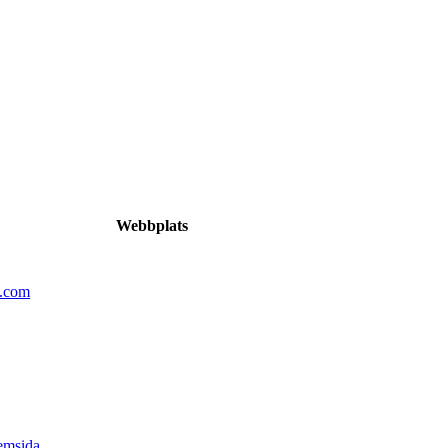
Webbplats
n.com
emsida