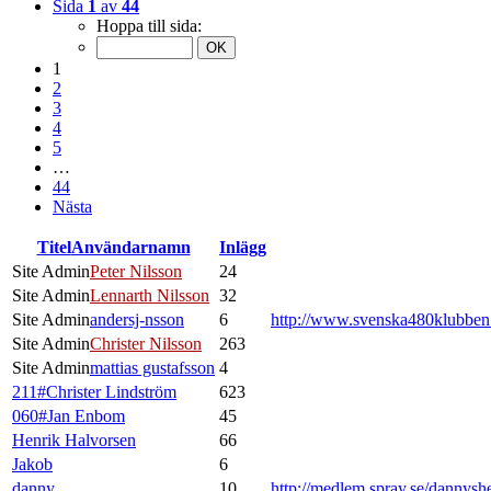
Sida
1
av
44
Hoppa till sida:
1
2
3
4
5
…
44
Nästa
Titel
Användarnamn
Inlägg
Site Admin
Peter Nilsson
24
Site Admin
Lennarth Nilsson
32
Site Admin
andersj-nsson
6
http://www.svenska480klubbe
Site Admin
Christer Nilsson
263
Site Admin
mattias gustafsson
4
211#Christer Lindström
623
060#Jan Enbom
45
Henrik Halvorsen
66
Jakob
6
danny
10
http://medlem.spray.se/dannysh