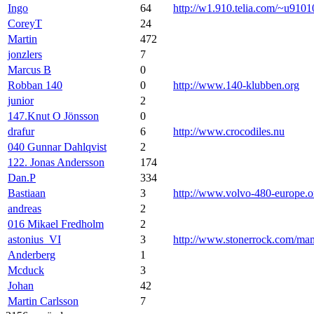
Ingo
64
http://w1.910.telia.com/~u9101
CoreyT
24
Martin
472
jonzlers
7
Marcus B
0
Robban 140
0
http://www.140-klubben.org
junior
2
147.Knut O Jönsson
0
drafur
6
http://www.crocodiles.nu
040 Gunnar Dahlqvist
2
122. Jonas Andersson
174
Dan.P
334
Bastiaan
3
http://www.volvo-480-europe.o
andreas
2
016 Mikael Fredholm
2
astonius_VI
3
http://www.stonerrock.com/m
Anderberg
1
Mcduck
3
Johan
42
Martin Carlsson
7