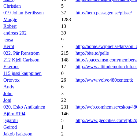
Christian
5
019 Johan Bertilsson
37
http://hem.passagen.se/plisse/
Mogge
1283
Robert
13
andreas 202
39
jensa
9
Bernt
7
http://home.swipnet.se/larsson_
022. Pär Renström
215
http://bite.to/pelle
212 Kjell Carlsson
148
http://spaces.msn.com/membe
Ekeroos
17
http://www.attitudemotorclub.
115 jussi kauppinen
0
Ortovox
26
http://www.volvo480center.tk
Andy
6
John
3
Joni
22
020, Esko Antikainen
231
http://web.comhem.se/eskoa/48
Björn #194
146
jagardu
5
http://www.geocities.com/fp02
Geirod
1
Jakob Isaksson
2