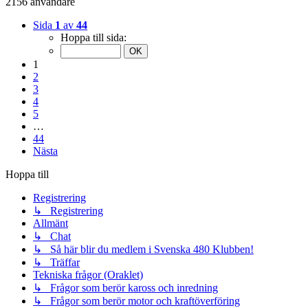
2156 användare
Sida
1
av
44
Hoppa till sida:
1
2
3
4
5
…
44
Nästa
Hoppa till
Registrering
↳ Registrering
Allmänt
↳ Chat
↳ Så här blir du medlem i Svenska 480 Klubben!
↳ Träffar
Tekniska frågor (Oraklet)
↳ Frågor som berör kaross och inredning
↳ Frågor som berör motor och kraftöverföring