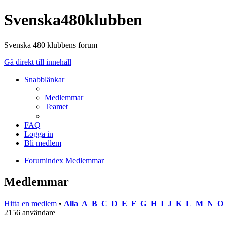
Svenska480klubben
Svenska 480 klubbens forum
Gå direkt till innehåll
Snabblänkar
Medlemmar
Teamet
FAQ
Logga in
Bli medlem
Forumindex
Medlemmar
Medlemmar
Hitta en medlem
•
Alla
A
B
C
D
E
F
G
H
I
J
K
L
M
N
O
2156 användare