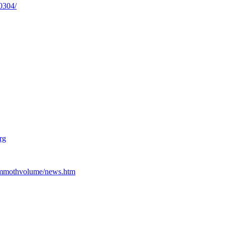
0304/
rg
ammothvolume/news.htm