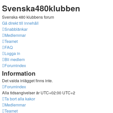
Svenska480klubben
Svenska 480 klubbens forum
Gå direkt till innehåll
Snabblänkar
Medlemmar
Teamet
FAQ
Logga in
Bli medlem
Forumindex
Information
Det valda inlägget finns inte.
Forumindex
Alla tidsangivelser är UTC+02:00 UTC+2
Ta bort alla kakor
Medlemmar
Teamet