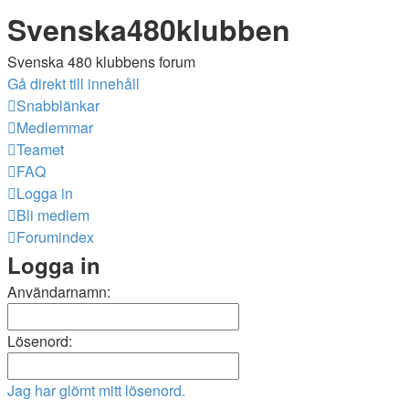
Svenska480klubben
Svenska 480 klubbens forum
Gå direkt till innehåll
Snabblänkar
Medlemmar
Teamet
FAQ
Logga in
Bli medlem
Forumindex
Logga in
Användarnamn:
Lösenord:
Jag har glömt mitt lösenord.