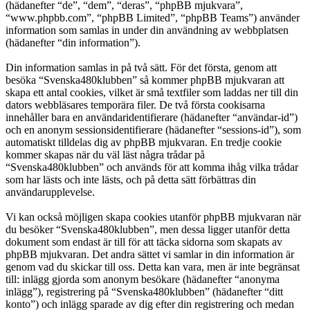
(hädanefter “de”, “dem”, “deras”, “phpBB mjukvara”,
“www.phpbb.com”, “phpBB Limited”, “phpBB Teams”) använder
information som samlas in under din användning av webbplatsen
(hädanefter “din information”).
Din information samlas in på två sätt. För det första, genom att
besöka “Svenska480klubben” så kommer phpBB mjukvaran att
skapa ett antal cookies, vilket är små textfiler som laddas ner till din
dators webbläsares temporära filer. De två första cookisarna
innehåller bara en användaridentifierare (hädanefter “användar-id”)
och en anonym sessionsidentifierare (hädanefter “sessions-id”), som
automatiskt tilldelas dig av phpBB mjukvaran. En tredje cookie
kommer skapas när du väl läst några trådar på
“Svenska480klubben” och används för att komma ihåg vilka trådar
som har lästs och inte lästs, och på detta sätt förbättras din
användarupplevelse.
Vi kan också möjligen skapa cookies utanför phpBB mjukvaran när
du besöker “Svenska480klubben”, men dessa ligger utanför detta
dokument som endast är till för att täcka sidorna som skapats av
phpBB mjukvaran. Det andra sättet vi samlar in din information är
genom vad du skickar till oss. Detta kan vara, men är inte begränsat
till: inlägg gjorda som anonym besökare (hädanefter “anonyma
inlägg”), registrering på “Svenska480klubben” (hädanefter “ditt
konto”) och inlägg sparade av dig efter din registrering och medan