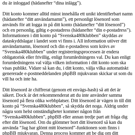
du är inloggad (hädanefter “dina inlägg”).
Ditt konto kommer alltid minst innehålla ett unikt identifierbart namn
(hädanefter “ditt användarnamn”), ett personligt lösenord som
används för att logga in på ditt konto (hädanefter “ditt lösenord”)
och en personlig, giltig e-postadress (hädanefter “din e-postadress”).
Informationen i ditt konto på “Svenska480klubben” skyddas av
dataskyddslagar i landet som vi finns i. All information utöver ditt
användarnamn, lösenord och din e-postadress som krävs av
“Svenska480klubben” under registreringsprocessen är endera
obligatorisk eller frivillig, enligt forumledningens val. Du kan enligt
forumledningens val välja vilken information i ditt konto som ska
visas publikt. Vidare så kan du, i ditt konto, välja vilka automatiskt
genererade e-postmeddelanden phpBB mjukvaran skickar ut som du
vill ha och inte ha.
Ditt lösenord är chiffrerat (genom ett envägs-hash) så att det är
säkert. Dock är det rekommenderat att du inte använder samma
lösenord på flera olika webbplatser. Ditt lösenord är vägen in till ditt
konto på “Svenska480klubben”, så skydda det noga. Aldrig under
några som helst omständigheter kommer någon från
“Svenska480klubben”, phpBB eller annan tredje part att fråga dig
efter ditt lösenord. Om du glömmer bort ditt lösenord så kan du
använda “Jag har glömt mitt lösenord”-funktionen som finns i
phpBB mjukvaran. Denna process kommer att be dig om ditt