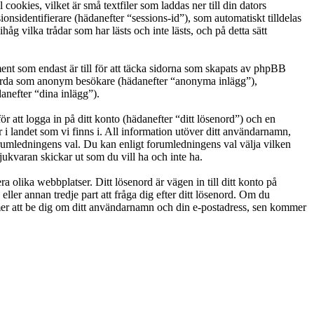
okies, vilket är små textfiler som laddas ner till din dators
nsidentifierare (hädanefter “sessions-id”), som automatiskt tilldelas
vilka trådar som har lästs och inte lästs, och på detta sätt
t som endast är till för att täcka sidorna som skapats av phpBB
g gjorda som anonym besökare (hädanefter “anonyma inlägg”),
anefter “dina inlägg”).
r att logga in på ditt konto (hädanefter “ditt lösenord”) och en
i landet som vi finns i. All information utöver ditt användarnamn,
orumledningens val. Du kan enligt forumledningens val välja vilken
ukvaran skickar ut som du vill ha och inte ha.
a olika webbplatser. Ditt lösenord är vägen in till ditt konto på
 annan tredje part att fråga dig efter ditt lösenord. Om du
r att be dig om ditt användarnamn och din e-postadress, sen kommer