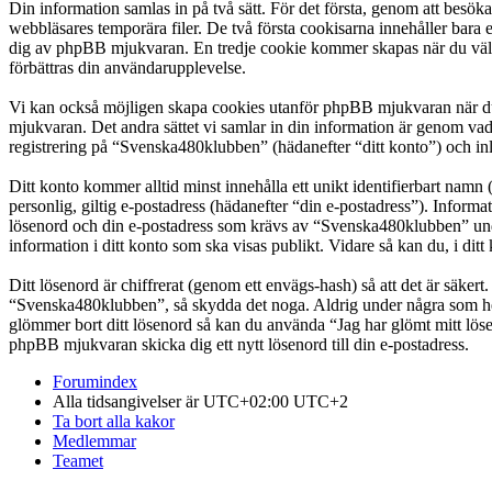
Din information samlas in på två sätt. För det första, genom att besö
webbläsares temporära filer. De två första cookisarna innehåller bara 
dig av phpBB mjukvaran. En tredje cookie kommer skapas när du väl lä
förbättras din användarupplevelse.
Vi kan också möjligen skapa cookies utanför phpBB mjukvaran när du
mjukvaran. Det andra sättet vi samlar in din information är genom vad
registrering på “Svenska480klubben” (hädanefter “ditt konto”) och inl
Ditt konto kommer alltid minst innehålla ett unikt identifierbart namn 
personlig, giltig e-postadress (hädanefter “din e-postadress”). Infor
lösenord och din e-postadress som krävs av “Svenska480klubben” under 
information i ditt konto som ska visas publikt. Vidare så kan du, i d
Ditt lösenord är chiffrerat (genom ett envägs-hash) så att det är säker
“Svenska480klubben”, så skydda det noga. Aldrig under några som hel
glömmer bort ditt lösenord så kan du använda “Jag har glömt mitt l
phpBB mjukvaran skicka dig ett nytt lösenord till din e-postadress.
Forumindex
Alla tidsangivelser är UTC+02:00 UTC+2
Ta bort alla kakor
Medlemmar
Teamet