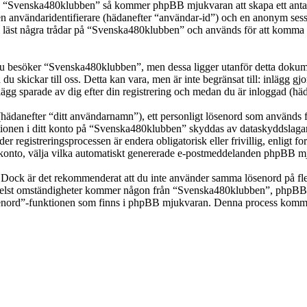
ka “Svenska480klubben” så kommer phpBB mjukvaran att skapa ett antal co
en användaridentifierare (hädanefter “användar-id”) och en anonym sessio
st några trådar på “Svenska480klubben” och används för att komma ihåg 
 besöker “Svenska480klubben”, men dessa ligger utanför detta dokumen
 du skickar till oss. Detta kan vara, men är inte begränsat till: inläg
ägg sparade av dig efter din registrering och medan du är inloggad (häd
(hädanefter “ditt användarnamn”), ett personligt lösenord som används fö
mationen i ditt konto på “Svenska480klubben” skyddas av dataskyddslagar 
registreringsprocessen är endera obligatorisk eller frivillig, enligt f
itt konto, välja vilka automatiskt genererade e-postmeddelanden phpBB mj
t. Dock är det rekommenderat att du inte använder samma lösenord på fler
st omständigheter kommer någon från “Svenska480klubben”, phpBB eller
ösenord”-funktionen som finns i phpBB mjukvaran. Denna process komme