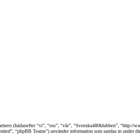
partners (hädanefter “vi”, “oss”, “vår”, “Svenska480klubben”, “http:
ed”, “phpBB Teams”) använder information som samlas in under din a