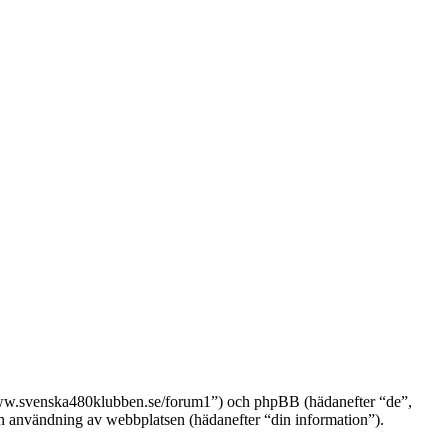
//www.svenska480klubben.se/forum1”) och phpBB (hädanefter “de”,
nvändning av webbplatsen (hädanefter “din information”).