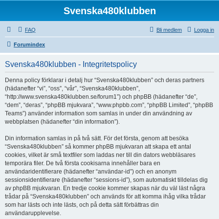
Svenska480klubben
FAQ
Bli medlem
Logga in
Forumindex
Svenska480klubben - Integritetspolicy
Denna policy förklarar i detalj hur “Svenska480klubben” och deras partners
(hädanefter “vi”, “oss”, “vår”, “Svenska480klubben”,
“http://www.svenska480klubben.se/forum1”) och phpBB (hädanefter “de”,
“dem”, “deras”, “phpBB mjukvara”, “www.phpbb.com”, “phpBB Limited”, “phpBB
Teams”) använder information som samlas in under din användning av
webbplatsen (hädanefter “din information”).
Din information samlas in på två sätt. För det första, genom att besöka
“Svenska480klubben” så kommer phpBB mjukvaran att skapa ett antal
cookies, vilket är små textfiler som laddas ner till din dators webbläsares
temporära filer. De två första cookisarna innehåller bara en
användaridentifierare (hädanefter “användar-id”) och en anonym
sessionsidentifierare (hädanefter “sessions-id”), som automatiskt tilldelas dig
av phpBB mjukvaran. En tredje cookie kommer skapas när du väl läst några
trådar på “Svenska480klubben” och används för att komma ihåg vilka trådar
som har lästs och inte lästs, och på detta sätt förbättras din
användarupplevelse.