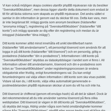
Vi kan också möjligen skapa cookies utanför phpBB mjukvaran när du besöker
“Svenska480klubben”, men dessa ligger utanför detta dokument som endast är
till för att täcka sidorna som skapats av phpBB mjukvaran. Det andra sättet vi
samlar in din information är genom vad du skickar till oss. Detta kan vara, men
är inte begränsat till: inlägg gjorda som anonym besökare (hädanefter
“anonyma inlägg”), registrering på “Svenska480klubben” (hädanefter “ditt
konto”) och inlägg sparade av dig efter din registrering och medan du är
inloggad (hädanefter “dina inlägg”).
Ditt konto kommer alltid minst innehålla ett unikt identifierbart namn
(hädanefter “ditt användarnamn”), ett personligt lösenord som används för att
logga in på ditt konto (hädanefter “ditt lösenord”) och en personlig, giltig e-
postadress (hädanefter “din e-postadress”). Informationen i ditt konto på
“Svenska480klubben” skyddas av dataskyddslagar i landet som vi finns i. All
information utöver ditt användarnamn, lösenord och din e-postadress som
krävs av “Svenska480klubben” under registreringsprocessen är endera
obligatorisk eller frivillig, enligt forumledningens val. Du kan enligt
forumledningens val välja vilken information i ditt konto som ska visas publikt.
Vidare så kan du, i ditt konto, välja vilka automatiskt genererade e-
postmeddelanden phpBB mjukvaran skickar ut som du vill ha och inte ha.
Ditt lösenord är chiffrerat (genom ett envägs-hash) så att det är säkert. Dock är
det rekommenderat att du inte använder samma lösenord på flera olika
webbplatser. Ditt lösenord är vägen in till ditt konto på “Svenska480klubben”,
så skydda det noga. Aldrig under några som helst omständigheter kommer
någon från “Svenska480klubben”, phpBB eller annan tredje part att fråga dig