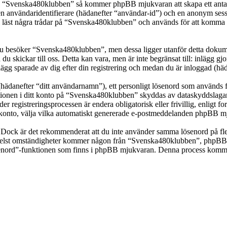
ka “Svenska480klubben” så kommer phpBB mjukvaran att skapa ett antal co
en användaridentifierare (hädanefter “användar-id”) och en anonym sessio
st några trådar på “Svenska480klubben” och används för att komma ihåg 
 besöker “Svenska480klubben”, men dessa ligger utanför detta dokumen
 du skickar till oss. Detta kan vara, men är inte begränsat till: inläg
ägg sparade av dig efter din registrering och medan du är inloggad (häd
(hädanefter “ditt användarnamn”), ett personligt lösenord som används fö
mationen i ditt konto på “Svenska480klubben” skyddas av dataskyddslagar 
registreringsprocessen är endera obligatorisk eller frivillig, enligt f
itt konto, välja vilka automatiskt genererade e-postmeddelanden phpBB mj
t. Dock är det rekommenderat att du inte använder samma lösenord på fler
st omständigheter kommer någon från “Svenska480klubben”, phpBB eller
ösenord”-funktionen som finns i phpBB mjukvaran. Denna process komme