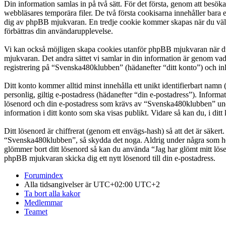
Din information samlas in på två sätt. För det första, genom att besö
webbläsares temporära filer. De två första cookisarna innehåller bara 
dig av phpBB mjukvaran. En tredje cookie kommer skapas när du väl lä
förbättras din användarupplevelse.
Vi kan också möjligen skapa cookies utanför phpBB mjukvaran när du
mjukvaran. Det andra sättet vi samlar in din information är genom vad
registrering på “Svenska480klubben” (hädanefter “ditt konto”) och inl
Ditt konto kommer alltid minst innehålla ett unikt identifierbart namn 
personlig, giltig e-postadress (hädanefter “din e-postadress”). Infor
lösenord och din e-postadress som krävs av “Svenska480klubben” under 
information i ditt konto som ska visas publikt. Vidare så kan du, i d
Ditt lösenord är chiffrerat (genom ett envägs-hash) så att det är säker
“Svenska480klubben”, så skydda det noga. Aldrig under några som hel
glömmer bort ditt lösenord så kan du använda “Jag har glömt mitt l
phpBB mjukvaran skicka dig ett nytt lösenord till din e-postadress.
Forumindex
Alla tidsangivelser är UTC+02:00 UTC+2
Ta bort alla kakor
Medlemmar
Teamet