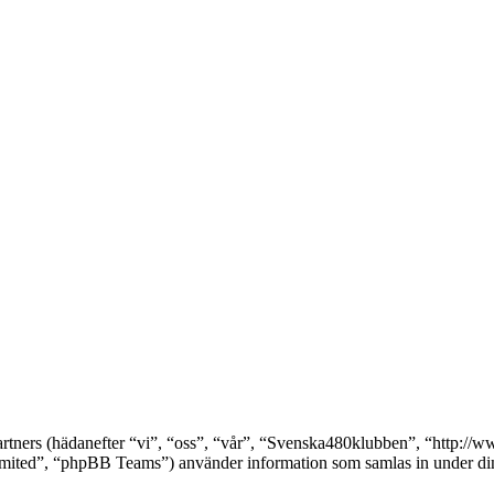
partners (hädanefter “vi”, “oss”, “vår”, “Svenska480klubben”, “http:
ed”, “phpBB Teams”) använder information som samlas in under din a