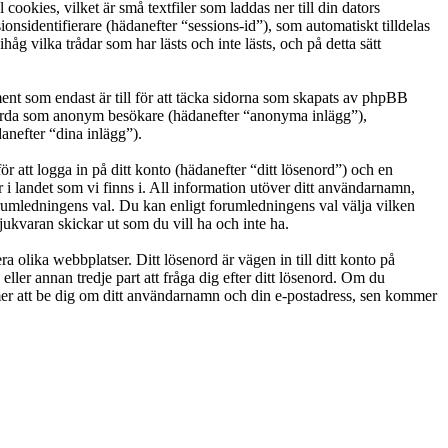
okies, vilket är små textfiler som laddas ner till din dators
nsidentifierare (hädanefter “sessions-id”), som automatiskt tilldelas
vilka trådar som har lästs och inte lästs, och på detta sätt
t som endast är till för att täcka sidorna som skapats av phpBB
g gjorda som anonym besökare (hädanefter “anonyma inlägg”),
anefter “dina inlägg”).
r att logga in på ditt konto (hädanefter “ditt lösenord”) och en
i landet som vi finns i. All information utöver ditt användarnamn,
orumledningens val. Du kan enligt forumledningens val välja vilken
ukvaran skickar ut som du vill ha och inte ha.
a olika webbplatser. Ditt lösenord är vägen in till ditt konto på
 annan tredje part att fråga dig efter ditt lösenord. Om du
r att be dig om ditt användarnamn och din e-postadress, sen kommer