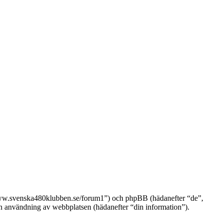
//www.svenska480klubben.se/forum1”) och phpBB (hädanefter “de”,
nvändning av webbplatsen (hädanefter “din information”).