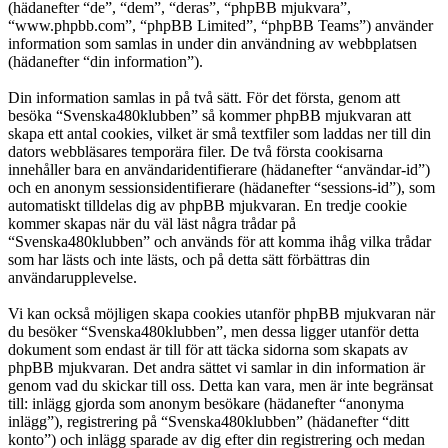
(hädanefter “de”, “dem”, “deras”, “phpBB mjukvara”,
“www.phpbb.com”, “phpBB Limited”, “phpBB Teams”) använder
information som samlas in under din användning av webbplatsen
(hädanefter “din information”).
Din information samlas in på två sätt. För det första, genom att
besöka “Svenska480klubben” så kommer phpBB mjukvaran att
skapa ett antal cookies, vilket är små textfiler som laddas ner till din
dators webbläsares temporära filer. De två första cookisarna
innehåller bara en användaridentifierare (hädanefter “användar-id”)
och en anonym sessionsidentifierare (hädanefter “sessions-id”), som
automatiskt tilldelas dig av phpBB mjukvaran. En tredje cookie
kommer skapas när du väl läst några trådar på
“Svenska480klubben” och används för att komma ihåg vilka trådar
som har lästs och inte lästs, och på detta sätt förbättras din
användarupplevelse.
Vi kan också möjligen skapa cookies utanför phpBB mjukvaran när
du besöker “Svenska480klubben”, men dessa ligger utanför detta
dokument som endast är till för att täcka sidorna som skapats av
phpBB mjukvaran. Det andra sättet vi samlar in din information är
genom vad du skickar till oss. Detta kan vara, men är inte begränsat
till: inlägg gjorda som anonym besökare (hädanefter “anonyma
inlägg”), registrering på “Svenska480klubben” (hädanefter “ditt
konto”) och inlägg sparade av dig efter din registrering och medan