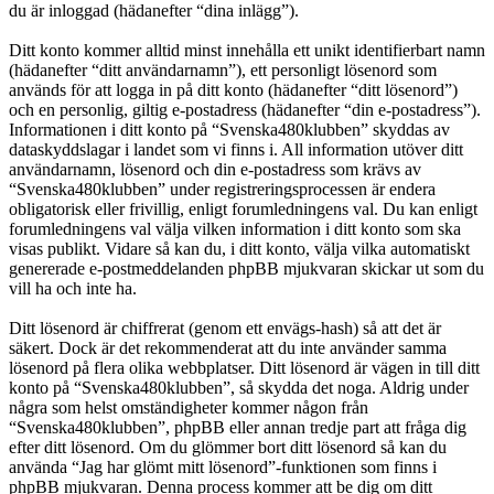
du är inloggad (hädanefter “dina inlägg”).
Ditt konto kommer alltid minst innehålla ett unikt identifierbart namn
(hädanefter “ditt användarnamn”), ett personligt lösenord som
används för att logga in på ditt konto (hädanefter “ditt lösenord”)
och en personlig, giltig e-postadress (hädanefter “din e-postadress”).
Informationen i ditt konto på “Svenska480klubben” skyddas av
dataskyddslagar i landet som vi finns i. All information utöver ditt
användarnamn, lösenord och din e-postadress som krävs av
“Svenska480klubben” under registreringsprocessen är endera
obligatorisk eller frivillig, enligt forumledningens val. Du kan enligt
forumledningens val välja vilken information i ditt konto som ska
visas publikt. Vidare så kan du, i ditt konto, välja vilka automatiskt
genererade e-postmeddelanden phpBB mjukvaran skickar ut som du
vill ha och inte ha.
Ditt lösenord är chiffrerat (genom ett envägs-hash) så att det är
säkert. Dock är det rekommenderat att du inte använder samma
lösenord på flera olika webbplatser. Ditt lösenord är vägen in till ditt
konto på “Svenska480klubben”, så skydda det noga. Aldrig under
några som helst omständigheter kommer någon från
“Svenska480klubben”, phpBB eller annan tredje part att fråga dig
efter ditt lösenord. Om du glömmer bort ditt lösenord så kan du
använda “Jag har glömt mitt lösenord”-funktionen som finns i
phpBB mjukvaran. Denna process kommer att be dig om ditt