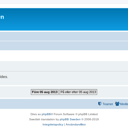
en
ddes.
Teamet
Medl
Drivs av
phpBB
® Forum Software © phpBB Limited
Swedish translation by
phpBB Sweden
© 2006-2018
Integritetspolicy
|
Användarvillkor