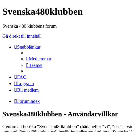
Svenska480klubben
Svenska 480 klubbens forum
Gå direkt till innehåll
Snabblänkar
Medlemmar
Teamet
FAQ
Logga in
Bli medlem
Forumindex
Svenska480klubben - Användarvillkor
Genom att besöka “Svenska480klubben” (hädanefter “vi”, “oss”, “vår”
inte godkänner följande avtal, besök inte eller använd inte “Svenska48