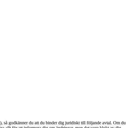
 godkänner du att du binder dig juridiskt till följande avtal. Om du
a allt för att informera dig om ändringar, men det vore klokt av dig