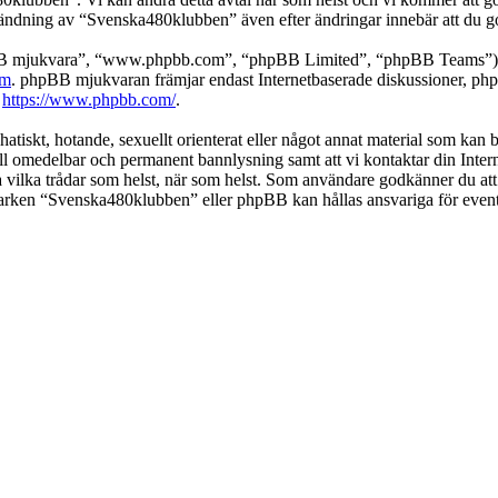
ändning av “Svenska480klubben” även efter ändringar innebär att du godk
pBB mjukvara”, “www.phpbb.com”, “phpBB Limited”, “phpBB Teams”) s
om
. phpBB mjukvaran främjar endast Internetbaserade diskussioner, phpBB
k
https://www.phpbb.com/
.
 hatiskt, hotande, sexuellt orienterat eller något annat material som kan
 till omedelbar och permanent bannlysning samt att vi kontaktar din Inter
nga vilka trådar som helst, när som helst. Som användare godkänner du att
 varken “Svenska480klubben” eller phpBB kan hållas ansvariga för event