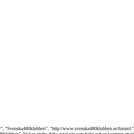
, “Svenska480klubben”, “http://www.svenska480klubben.se/forum1”), så
0klubben”. Vi kan ändra detta avtal när som helst och vi kommer att gör