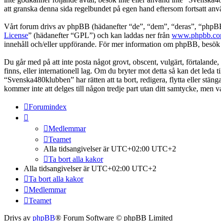
att granska denna sida regelbundet på egen hand eftersom fortsatt anv
Vårt forum drivs av phpBB (hädanefter “de”, “dem”, “deras”, “ph
License
” (hädanefter “GPL”) och kan laddas ner från
www.phpbb.c
innehåll och/eller uppförande. För mer information om phpBB, besö
Du går med på att inte posta något grovt, obscent, vulgärt, förtalande,
finns, eller internationell lag. Om du bryter mot detta så kan det leda
“Svenska480klubben” har rätten att ta bort, redigera, flytta eller stä
kommer inte att delges till någon tredje part utan ditt samtycke, men
Forumindex
Medlemmar
Teamet
Alla tidsangivelser är UTC+02:00 UTC+2
Ta bort alla kakor
Alla tidsangivelser är UTC+02:00 UTC+2
Ta bort alla kakor
Medlemmar
Teamet
Drivs av
phpBB
® Forum Software © phpBB Limited