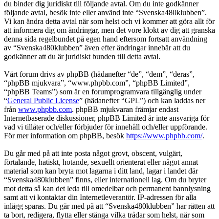
du binder dig juridiskt till följande avtal. Om du inte godkänner
följande avtal, besök inte eller använd inte “Svenska480klubben”.
Vi kan ändra detta avtal när som helst och vi kommer att göra allt för
att informera dig om ändringar, men det vore klokt av dig att granska
denna sida regelbundet på egen hand eftersom fortsatt användning
av “Svenska480klubben” även efter ändringar innebär att du
godkänner att du är juridiskt bunden till detta avtal.
Vårt forum drivs av phpBB (hädanefter “de”, “dem”, “deras”,
“phpBB mjukvara”, “www.phpbb.com”, “phpBB Limited”,
“phpBB Teams”) som är en forumprogramvara tillgänglig under
“
General Public License
” (hädanefter “GPL”) och kan laddas ner
från
www.phpbb.com
. phpBB mjukvaran främjar endast
Internetbaserade diskussioner, phpBB Limited är inte ansvariga för
vad vi tillåter och/eller förbjuder för innehåll och/eller uppförande.
För mer information om phpBB, besök
https://www.phpbb.com/
.
Du går med på att inte posta något grovt, obscent, vulgärt,
förtalande, hatiskt, hotande, sexuellt orienterat eller något annat
material som kan bryta mot lagarna i ditt land, lagar i landet där
“Svenska480klubben” finns, eller internationell lag. Om du bryter
mot detta så kan det leda till omedelbar och permanent bannlysning
samt att vi kontaktar din Internetleverantör. IP-adressen för alla
inlägg sparas. Du går med på att “Svenska480klubben” har rätten att
ta bort, redigera, flytta eller stänga vilka trådar som helst, när som