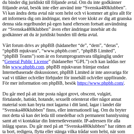
du binder dig juridiskt till följande avtal. Om du inte godkänner
följande avtal, besök inte eller använd inte “Svenska480klubben”.
Vi kan ändra detta avtal när som helst och vi kommer att göra allt för
att informera dig om ändringar, men det vore klokt av dig att granska
denna sida regelbundet på egen hand eftersom fortsatt användning
av “Svenska480klubben” även efter ändringar innebär att du
godkänner att du är juridiskt bunden till detta avtal.
Vårt forum drivs av phpBB (hädanefter “de”, “dem”, “deras”,
“phpBB mjukvara”, “www.phpbb.com”, “phpBB Limited”,
“phpBB Teams”) som är en forumprogramvara tillgänglig under
“
General Public License
” (hädanefter “GPL”) och kan laddas ner
från
www.phpbb.com
. phpBB mjukvaran främjar endast
Internetbaserade diskussioner, phpBB Limited är inte ansvariga för
vad vi tillåter och/eller förbjuder för innehåll och/eller uppförande.
För mer information om phpBB, besök
https://www.phpbb.com/
.
Du går med på att inte posta något grovt, obscent, vulgärt,
förtalande, hatiskt, hotande, sexuellt orienterat eller något annat
material som kan bryta mot lagarna i ditt land, lagar i landet där
“Svenska480klubben” finns, eller internationell lag. Om du bryter
mot detta så kan det leda till omedelbar och permanent bannlysning
samt att vi kontaktar din Internetleverantör. IP-adressen för alla
inlägg sparas. Du går med på att “Svenska480klubben” har rätten att
ta bort, redigera, flytta eller stänga vilka trådar som helst, när som