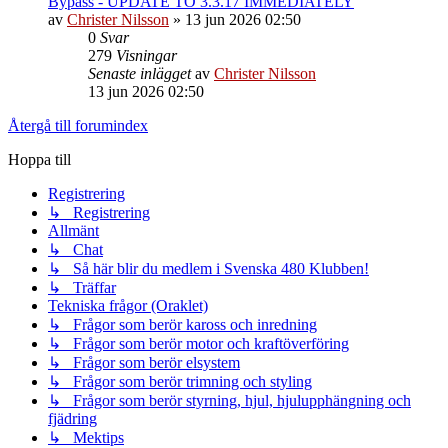
Bypass - UPDATE TO 3.3.17 IMMEDIATELY
av
Christer Nilsson
»
13 jun 2026 02:50
0
Svar
279
Visningar
Senaste inlägget
av
Christer Nilsson
13 jun 2026 02:50
Återgå till forumindex
Hoppa till
Registrering
↳ Registrering
Allmänt
↳ Chat
↳ Så här blir du medlem i Svenska 480 Klubben!
↳ Träffar
Tekniska frågor (Oraklet)
↳ Frågor som berör kaross och inredning
↳ Frågor som berör motor och kraftöverföring
↳ Frågor som berör elsystem
↳ Frågor som berör trimning och styling
↳ Frågor som berör styrning, hjul, hjulupphängning och
fjädring
↳ Mektips