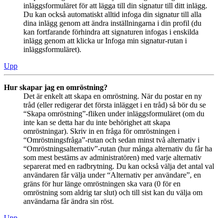
inläggsformuläret för att lägga till din signatur till ditt inlägg.
Du kan också automatiskt alltid infoga din signatur till alla
dina inlägg genom att ändra inställningarna i din profil (du
kan fortfarande förhindra att signaturen infogas i enskilda
inlägg genom att klicka ur Infoga min signatur-rutan i
inläggsformuläret).
Upp
Hur skapar jag en omröstning?
Det är enkelt att skapa en omröstning. När du postar en ny
tråd (eller redigerar det första inlägget i en tråd) så bör du se
“Skapa omröstning”-fliken under inläggsformuläret (om du
inte kan se detta har du inte behörighet att skapa
omröstningar). Skriv in en fråga för omröstningen i
“Omröstningsfråga”-rutan och sedan minst två alternativ i
“Omröstningsalternativ”-rutan (hur många alternativ du får ha
som mest bestäms av administratören) med varje alternativ
separerat med en radbrytning. Du kan också välja det antal val
användaren får välja under “Alternativ per användare”, en
gräns för hur länge omröstningen ska vara (0 för en
omröstning som aldrig tar slut) och till sist kan du välja om
användarna får ändra sin röst.
Upp