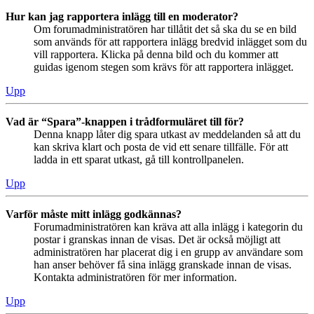
Hur kan jag rapportera inlägg till en moderator?
Om forumadministratören har tillåtit det så ska du se en bild
som används för att rapportera inlägg bredvid inlägget som du
vill rapportera. Klicka på denna bild och du kommer att
guidas igenom stegen som krävs för att rapportera inlägget.
Upp
Vad är “Spara”-knappen i trådformuläret till för?
Denna knapp låter dig spara utkast av meddelanden så att du
kan skriva klart och posta de vid ett senare tillfälle. För att
ladda in ett sparat utkast, gå till kontrollpanelen.
Upp
Varför måste mitt inlägg godkännas?
Forumadministratören kan kräva att alla inlägg i kategorin du
postar i granskas innan de visas. Det är också möjligt att
administratören har placerat dig i en grupp av användare som
han anser behöver få sina inlägg granskade innan de visas.
Kontakta administratören för mer information.
Upp