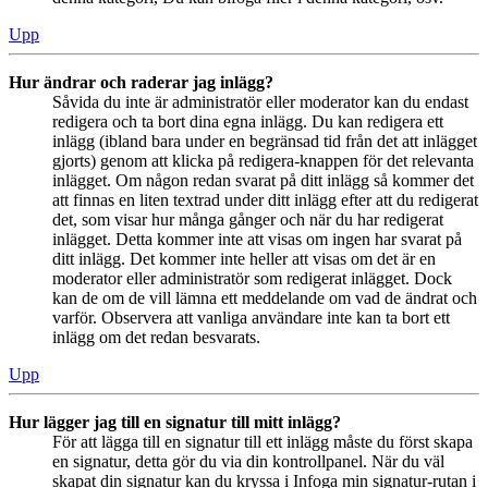
Upp
Hur ändrar och raderar jag inlägg?
Såvida du inte är administratör eller moderator kan du endast
redigera och ta bort dina egna inlägg. Du kan redigera ett
inlägg (ibland bara under en begränsad tid från det att inlägget
gjorts) genom att klicka på redigera-knappen för det relevanta
inlägget. Om någon redan svarat på ditt inlägg så kommer det
att finnas en liten textrad under ditt inlägg efter att du redigerat
det, som visar hur många gånger och när du har redigerat
inlägget. Detta kommer inte att visas om ingen har svarat på
ditt inlägg. Det kommer inte heller att visas om det är en
moderator eller administratör som redigerat inlägget. Dock
kan de om de vill lämna ett meddelande om vad de ändrat och
varför. Observera att vanliga användare inte kan ta bort ett
inlägg om det redan besvarats.
Upp
Hur lägger jag till en signatur till mitt inlägg?
För att lägga till en signatur till ett inlägg måste du först skapa
en signatur, detta gör du via din kontrollpanel. När du väl
skapat din signatur kan du kryssa i Infoga min signatur-rutan i