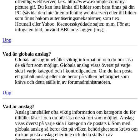
offentlig webbserver, t.ex. http://www.example.com/my-
picture.gif. Du kan inte länka till bilder som bara finns på din
PC (såvida den inte är en offentlig webbserver) eller till bilder
som finns bakom autentiseringsmekanismer, som t.ex.
Hotmail eller Yahoo, lösenorsskyddade sajter, m.m. För att
infoga en bild, använd BBCode-taggen [img].
Upp
Vad är globala anslag?
Globala anslag innehåller viktig information och du bör läsa
de så fort som möjligt. Globala anslag visas överst på varje
sida i varje kategori och i kontrollpanelen. Om du kan posta
ett globalt anslag eller inte beror på vilken behörighet som
krävs och detta ställs in av forumadministratören.
Upp
Vad är anslag?
Anslag innehåller ofta viktig information om kategorin du för
tillfället läser i och du bör läsa de så fort som möjligt. Anslag
visas överst på varje sida i kategorin de postats i. Som med
globala anslag så beror det på vilken behörighet som krävs om
du kan posta anslag eller inte och detta ställs in av