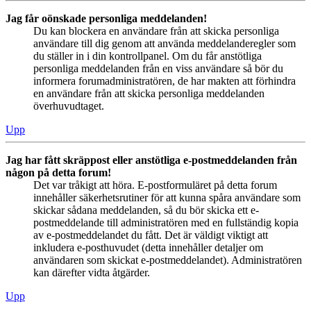
Jag får oönskade personliga meddelanden!
Du kan blockera en användare från att skicka personliga
användare till dig genom att använda meddelanderegler som
du ställer in i din kontrollpanel. Om du får anstötliga
personliga meddelanden från en viss användare så bör du
informera forumadministratören, de har makten att förhindra
en användare från att skicka personliga meddelanden
överhuvudtaget.
Upp
Jag har fått skräppost eller anstötliga e-postmeddelanden från
någon på detta forum!
Det var tråkigt att höra. E-postformuläret på detta forum
innehåller säkerhetsrutiner för att kunna spåra användare som
skickar sådana meddelanden, så du bör skicka ett e-
postmeddelande till administratören med en fullständig kopia
av e-postmeddelandet du fått. Det är väldigt viktigt att
inkludera e-posthuvudet (detta innehåller detaljer om
användaren som skickat e-postmeddelandet). Administratören
kan därefter vidta åtgärder.
Upp