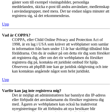
gäster som till exempel visningsbilder, personliga
meddelanden, skicka e-post till andra användare, medlemskap
i användargrupper, med mera. Det tar endast några minuter att
registrera sig, så det rekommenderas.
Upp
Vad är COPPA?
COPPA, eller Child Online Privacy and Protection Act of
1998, är en lag i USA som kräver att webbplatser som samlar
in information från barn under 13 år har skriftligt tillstånd från
föräldrarna. Om du är osäker på om detta rör dig som försöker
att registrera dig, eller om det rör webbplatsen du försöker
registrera dig på, kontakta ett juridiskt ombud för hjälp.
Observera att phpBB inte kan ge juridisk rådgivning och inte
kan kontaktas angående något som helst juridiskt.
Upp
Varför kan jag inte registrera mig?
Det är möjligt att administratören har bannlyst din IP-adress
eller förbjudit det användarnamn du försöker registrera dig
med. Ägaren av webbplatsen kan också ha inaktiverat
nyregistreringar för att förhindra att nya besökare blir