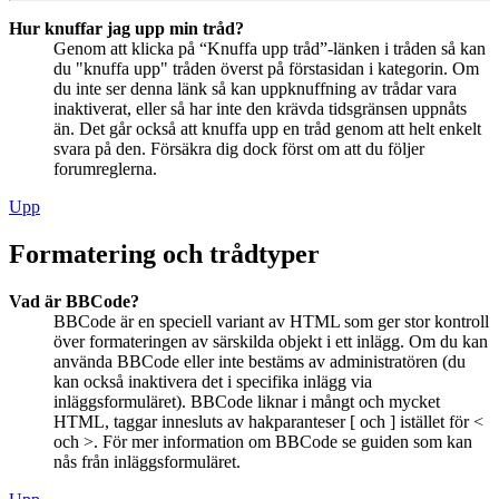
Hur knuffar jag upp min tråd?
Genom att klicka på “Knuffa upp tråd”-länken i tråden så kan
du "knuffa upp" tråden överst på förstasidan i kategorin. Om
du inte ser denna länk så kan uppknuffning av trådar vara
inaktiverat, eller så har inte den krävda tidsgränsen uppnåts
än. Det går också att knuffa upp en tråd genom att helt enkelt
svara på den. Försäkra dig dock först om att du följer
forumreglerna.
Upp
Formatering och trådtyper
Vad är BBCode?
BBCode är en speciell variant av HTML som ger stor kontroll
över formateringen av särskilda objekt i ett inlägg. Om du kan
använda BBCode eller inte bestäms av administratören (du
kan också inaktivera det i specifika inlägg via
inläggsformuläret). BBCode liknar i mångt och mycket
HTML, taggar innesluts av hakparanteser [ och ] istället för <
och >. För mer information om BBCode se guiden som kan
nås från inläggsformuläret.