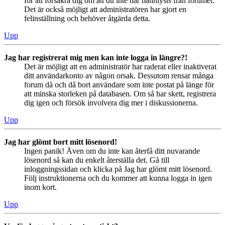
för att försäkra dig om att du inte har bannlysts från forumet.
Det är också möjligt att administratören har gjort en
felinställning och behöver åtgärda detta.
Upp
Jag har registrerat mig men kan inte logga in längre?!
Det är möjligt att en administratör har raderat eller inaktiverat
ditt användarkonto av någon orsak. Dessutom rensar många
forum då och då bort användare som inte postat på länge för
att minska storleken på databasen. Om så har skett, registrera
dig igen och försök involvera dig mer i diskussionerna.
Upp
Jag har glömt bort mitt lösenord!
Ingen panik! Även om du inte kan återfå ditt nuvarande
lösenord så kan du enkelt återställa det. Gå till
inloggningssidan och klicka på Jag har glömt mitt lösenord.
Följ instruktionerna och du kommer att kunna logga in igen
inom kort.
Upp