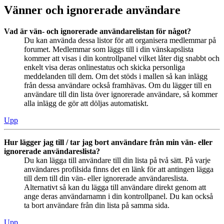
Vänner och ignorerade användare
Vad är vän- och ignorerade användarelistan för något?
Du kan använda dessa listor för att organisera medlemmar på
forumet. Medlemmar som läggs till i din vänskapslista
kommer att visas i din kontrollpanel vilket låter dig snabbt och
enkelt visa deras onlinestatus och skicka personliga
meddelanden till dem. Om det stöds i mallen så kan inlägg
från dessa användare också framhävas. Om du lägger till en
användare till din lista över ignorerade användare, så kommer
alla inlägg de gör att döljas automatiskt.
Upp
Hur lägger jag till / tar jag bort användare från min vän- eller
ignorerade användareslista?
Du kan lägga till användare till din lista på två sätt. På varje
användares profilsida finns det en länk för att antingen lägga
till dem till din vän- eller ignorerade användareslista.
Alternativt så kan du lägga till användare direkt genom att
ange deras användarnamn i din kontrollpanel. Du kan också
ta bort användare från din lista på samma sida.
Upp