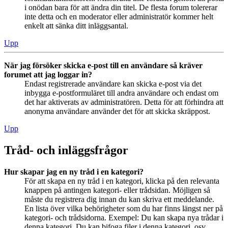
i onödan bara för att ändra din titel. De flesta forum tolererar
inte detta och en moderator eller administratör kommer helt
enkelt att sänka ditt inläggsantal.
Upp
När jag försöker skicka e-post till en användare så kräver
forumet att jag loggar in?
Endast registrerade användare kan skicka e-post via det
inbygga e-postformuläret till andra användare och endast om
det har aktiverats av administratören. Detta för att förhindra att
anonyma användare använder det för att skicka skräppost.
Upp
Tråd- och inläggsfrågor
Hur skapar jag en ny tråd i en kategori?
För att skapa en ny tråd i en kategori, klicka på den relevanta
knappen på antingen kategori- eller trådsidan. Möjligen så
måste du registrera dig innan du kan skriva ett meddelande.
En lista över vilka behörigheter som du har finns längst ner på
kategori- och trådsidorna. Exempel: Du kan skapa nya trådar i
denna kategori, Du kan bifoga filer i denna kategori, osv.