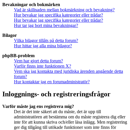
Bevakningar och bokmärken
Vad är skillnaden mellan bokmärkning och bevakning?
Hur bevakar jag specifika kategorier eller trådar?
Hur bevakar jag specifika kategorier eller trådar?
Hur tar jag bort mina bevakningar?
Bilagor
Vilka bilagor tillåts på detta forum?
Hur hittar jag alla mina bilagor?
phpBB-problem
Vem har gjort detta forum?
Varför finns inte funktionen X?
Vem ska jag kontakta med juridiska ärenden angående detta
forum?
Hur kontaktar jag en forumadministratör?
Inloggnings- och registreringsfrågor
Varför måste jag ens registrera mig?
Det är det inte säkert att du måste, det är upp till
administratören att bestämma om du måste registrera dig eller
inte för att kunna skriva och/eller läsa inlägg. Men registrering
ger dig tillgång till utökade funktioner som inte finns för