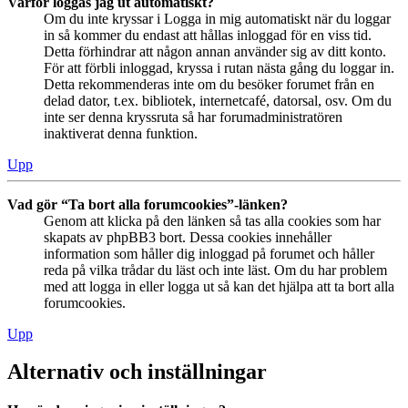
Varför loggas jag ut automatiskt?
Om du inte kryssar i Logga in mig automatiskt när du loggar
in så kommer du endast att hållas inloggad för en viss tid.
Detta förhindrar att någon annan använder sig av ditt konto.
För att förbli inloggad, kryssa i rutan nästa gång du loggar in.
Detta rekommenderas inte om du besöker forumet från en
delad dator, t.ex. bibliotek, internetcafé, datorsal, osv. Om du
inte ser denna kryssruta så har forumadministratören
inaktiverat denna funktion.
Upp
Vad gör “Ta bort alla forumcookies”-länken?
Genom att klicka på den länken så tas alla cookies som har
skapats av phpBB3 bort. Dessa cookies innehåller
information som håller dig inloggad på forumet och håller
reda på vilka trådar du läst och inte läst. Om du har problem
med att logga in eller logga ut så kan det hjälpa att ta bort alla
forumcookies.
Upp
Alternativ och inställningar