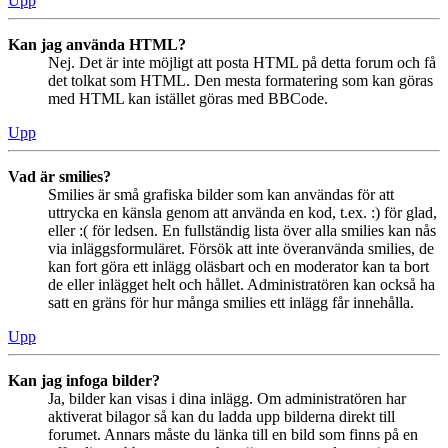
Upp
Kan jag använda HTML?
Nej. Det är inte möjligt att posta HTML på detta forum och få
det tolkat som HTML. Den mesta formatering som kan göras
med HTML kan istället göras med BBCode.
Upp
Vad är smilies?
Smilies är små grafiska bilder som kan användas för att
uttrycka en känsla genom att använda en kod, t.ex. :) för glad,
eller :( för ledsen. En fullständig lista över alla smilies kan nås
via inläggsformuläret. Försök att inte överanvända smilies, de
kan fort göra ett inlägg oläsbart och en moderator kan ta bort
de eller inlägget helt och hållet. Administratören kan också ha
satt en gräns för hur många smilies ett inlägg får innehålla.
Upp
Kan jag infoga bilder?
Ja, bilder kan visas i dina inlägg. Om administratören har
aktiverat bilagor så kan du ladda upp bilderna direkt till
forumet. Annars måste du länka till en bild som finns på en