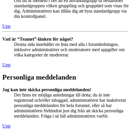
Om du är medlem i fler än en användargrupp så bestämmer
standardgruppen vilken gruppfärg och grupptitel som visas för
dig. Administratören kan tillåta dig att byta standardgrupp via
din kontrollpanel.
Upp
Vad är “Teamet”-länken för något?
Denna sida innehåller en lista med alla i forumledningen,
inklusive administratörer och moderatorer med uppgifter om
vilka kategorier de modererar.
Upp
Personliga meddelanden
Jag kan inte skicka personliga meddelanden!
Det finns tre möjliga anledningar till detta; du är inte
registrerad och/eller inloggad, administratören har inaktiverat
personliga meddelanden för hela forumet, eller så har
administratören förhindrat just dig från att skicka personliga
meddelanden. Fråga i så fall administratören varför.
Upp