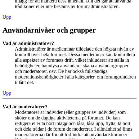
inlägg för att markera dess innehåll. Om det går att använda
trådikoner eller inte bestäms av forumadministratören.
Upp
Användarnivåer och grupper
Vad är administratörer?
Administratörer är medlemmar tilldelade den högsta nivån av
kontroll över hela forumet. Dessa medlemmar kan kontrollera
alla aspekter av forumets drift, vilket inkluderar att ställa in
behörigheter, bannlysa användare, skapa användargrupper
och moderatorer, osv. De har också fullständiga
moderationsbehörigheter i alla kategorier, om forumgrundaren
tillåtit det.
Upp
Vad är moderatorer?
Moderatorer är individer (eller grupper av individer) som
sköter om de dagliga aktiviteterna på forumet. De kan
redigera eller ta bort inlägg och låsa, låsa upp, flytta, ta bort
och dela trådar i de forum de modererar. I allmänhet så finns
moderatorerna där för att förhindra att användare kommer