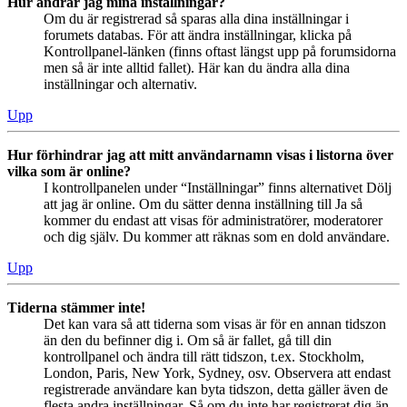
Hur ändrar jag mina inställningar?
Om du är registrerad så sparas alla dina inställningar i
forumets databas. För att ändra inställningar, klicka på
Kontrollpanel-länken (finns oftast längst upp på forumsidorna
men så är inte alltid fallet). Här kan du ändra alla dina
inställningar och alternativ.
Upp
Hur förhindrar jag att mitt användarnamn visas i listorna över
vilka som är online?
I kontrollpanelen under “Inställningar” finns alternativet Dölj
att jag är online. Om du sätter denna inställning till Ja så
kommer du endast att visas för administratörer, moderatorer
och dig själv. Du kommer att räknas som en dold användare.
Upp
Tiderna stämmer inte!
Det kan vara så att tiderna som visas är för en annan tidszon
än den du befinner dig i. Om så är fallet, gå till din
kontrollpanel och ändra till rätt tidszon, t.ex. Stockholm,
London, Paris, New York, Sydney, osv. Observera att endast
registrerade användare kan byta tidszon, detta gäller även de
flesta andra inställningar. Så om du inte har registrerat dig än,