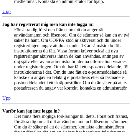
medlemmar. Kontakta en administratör för hjälp.
Upp
Jag har registrerat mig men kan inte logga in!
Försäkra dig först och främst om att du anger rätt
användarnamn och lösenord. Om de stämmer så kan en av två
saker ha hänt. Om COPPA-stöd är aktiverat och du under
registreringen angav att du är under 13 år så måste du följa
instruktionerna du fått. Vissa forum kräver också att nya
registreringar aktiveras innan de kan användas, antingen av
dig själv eller av an administratör; denna information visades
under registreringen. Om du har fått ett e-postmeddelande, följ
instruktionerna i det. Om du inte fått ett e-postmeddelande så
kanske du angav en felaktig e-postadress eller så fastnade e-
postmeddelandet i ett skräppostfilter. Om du är säker på att e-
postadressen du angav var korrekt, kontakta en administratör.
Upp
Varför kan jag inte logga in?
Det finns flera möjliga förklaringar till detta. Först och främst,
försäkra dig om att ditt användarnamn och lösenord stämmer.
Om du är säker på att de stämmer, kontakta administratören