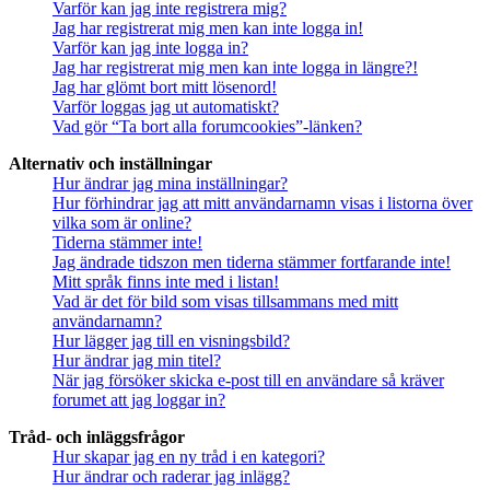
Varför kan jag inte registrera mig?
Jag har registrerat mig men kan inte logga in!
Varför kan jag inte logga in?
Jag har registrerat mig men kan inte logga in längre?!
Jag har glömt bort mitt lösenord!
Varför loggas jag ut automatiskt?
Vad gör “Ta bort alla forumcookies”-länken?
Alternativ och inställningar
Hur ändrar jag mina inställningar?
Hur förhindrar jag att mitt användarnamn visas i listorna över
vilka som är online?
Tiderna stämmer inte!
Jag ändrade tidszon men tiderna stämmer fortfarande inte!
Mitt språk finns inte med i listan!
Vad är det för bild som visas tillsammans med mitt
användarnamn?
Hur lägger jag till en visningsbild?
Hur ändrar jag min titel?
När jag försöker skicka e-post till en användare så kräver
forumet att jag loggar in?
Tråd- och inläggsfrågor
Hur skapar jag en ny tråd i en kategori?
Hur ändrar och raderar jag inlägg?