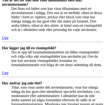
Vad är det för bild som visas tillsammans med mitt
användarnamn?
Det finns två bilder som kan visas tillsammans med ett
användarnamn i inlägg. Den ena är en titelbild, oftast är dessa
bilder i form av stjärnor, prickar eller block som visar hur
många inlägg du har gjort eller din status på forumet. Den
andra bilden, oftast är den större, är känd som en visningsbild
och är i allmänhet unik eller personlig för varje användare.
Upp
Hur lägger jag till en visningsbild?
Det är upp till forumadministratören att tillåta visningsbilder
och välja vilka sätt visningsbilder kan användas på. Om du
inte kan använda visningsbilder, kontakta en
forumadministratör och fråga de om deras anledning till detta.
Upp
Hur ändrar jag min titel?
Titlar, som visas under ditt användarnamn, visar hur många
inlägg du har gjort eller identifierar speciella användare, t.ex.
moderatorer eller administratörer. I allmänhet kan du inte
ändra namnet på några forumtitlar eftersom de ställs in av
forumadministratören. Missbruka inte forumet genom att posta