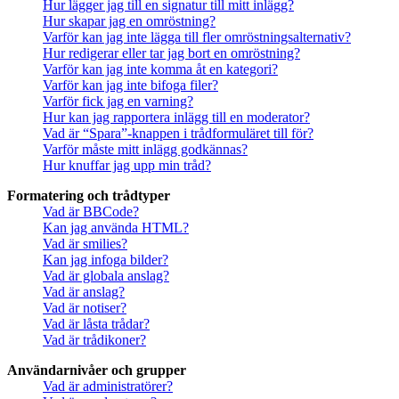
Hur lägger jag till en signatur till mitt inlägg?
Hur skapar jag en omröstning?
Varför kan jag inte lägga till fler omröstningsalternativ?
Hur redigerar eller tar jag bort en omröstning?
Varför kan jag inte komma åt en kategori?
Varför kan jag inte bifoga filer?
Varför fick jag en varning?
Hur kan jag rapportera inlägg till en moderator?
Vad är “Spara”-knappen i trådformuläret till för?
Varför måste mitt inlägg godkännas?
Hur knuffar jag upp min tråd?
Formatering och trådtyper
Vad är BBCode?
Kan jag använda HTML?
Vad är smilies?
Kan jag infoga bilder?
Vad är globala anslag?
Vad är anslag?
Vad är notiser?
Vad är låsta trådar?
Vad är trådikoner?
Användarnivåer och grupper
Vad är administratörer?