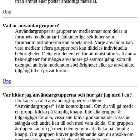
ifrån ämnet eller postar anstötligt material.
Upp
Vad är användargrupper?
Användargrupper är grupper av medlemmar som delar in
forumets medlemmar i lätthanterliga sektioner som
forumadministratörerna kan arbeta med. Varje användar kan
vara medlem i flera grupper och kan tilldelas individuella
behörigheter. Detta gör det enkelt för administratörer att ändra
behörigheter för många användare på samma gång, som till
exempel att byta moderationsbehörigheter eller ge användare
tillgång till ett privat forum.
Upp
Var hittar jag användargrupperna och hur går jag med i en?
Du kan visa alla användargrupper via fliken
“Användargrupper” i din kontrollpanel. Om du vill gå med i
en grupp, klicka på lämplig knapp. Inte alla grupper är
tillgängliga för alla, vissa kan kräva godkännande, vissa är
stängda och andra kan till och med vara dolda. Om gruppen
är öppen kan du gå med i den genom att klicka på lämplig
knapp. Om gruppen kräver godkännande kan du ansöka om
medlemskap genom att klicka på lämplig knapp.