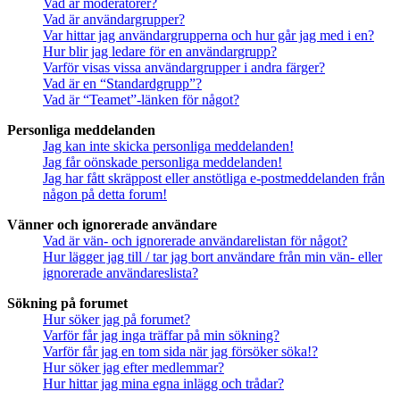
Vad är moderatorer?
Vad är användargrupper?
Var hittar jag användargrupperna och hur går jag med i en?
Hur blir jag ledare för en användargrupp?
Varför visas vissa användargrupper i andra färger?
Vad är en “Standardgrupp”?
Vad är “Teamet”-länken för något?
Personliga meddelanden
Jag kan inte skicka personliga meddelanden!
Jag får oönskade personliga meddelanden!
Jag har fått skräppost eller anstötliga e-postmeddelanden från
någon på detta forum!
Vänner och ignorerade användare
Vad är vän- och ignorerade användarelistan för något?
Hur lägger jag till / tar jag bort användare från min vän- eller
ignorerade användareslista?
Sökning på forumet
Hur söker jag på forumet?
Varför får jag inga träffar på min sökning?
Varför får jag en tom sida när jag försöker söka!?
Hur söker jag efter medlemmar?
Hur hittar jag mina egna inlägg och trådar?