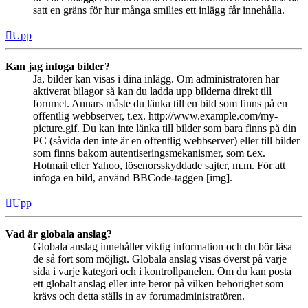
satt en gräns för hur många smilies ett inlägg får innehålla.
Upp
Kan jag infoga bilder?
Ja, bilder kan visas i dina inlägg. Om administratören har
aktiverat bilagor så kan du ladda upp bilderna direkt till
forumet. Annars måste du länka till en bild som finns på en
offentlig webbserver, t.ex. http://www.example.com/my-
picture.gif. Du kan inte länka till bilder som bara finns på din
PC (såvida den inte är en offentlig webbserver) eller till bilder
som finns bakom autentiseringsmekanismer, som t.ex.
Hotmail eller Yahoo, lösenorsskyddade sajter, m.m. För att
infoga en bild, använd BBCode-taggen [img].
Upp
Vad är globala anslag?
Globala anslag innehåller viktig information och du bör läsa
de så fort som möjligt. Globala anslag visas överst på varje
sida i varje kategori och i kontrollpanelen. Om du kan posta
ett globalt anslag eller inte beror på vilken behörighet som
krävs och detta ställs in av forumadministratören.