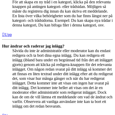
För att skapa en ny tråd i en kategori, klicka på den relevanta
knappen på antingen kategori- eller trådsidan. Möjligen så
måste du registrera dig innan du kan skriva ett meddelande.
En lista över vilka behörigheter som du har finns längst ner på
kategori- och trådsidorna. Exempel: Du kan skapa nya trådar i
denna kategori, Du kan bifoga filer i denna kategori, osv.
Upp
Hur ändrar och raderar jag inlägg?
Såvida du inte är administratör eller moderator kan du endast
redigera och ta bort dina egna inlägg. Du kan redigera ett
inlägg (ibland bara under en begränsad tid från det att inlägget
gjorts) genom att klicka på redigera-knappen för det relevanta
inlägget. Om någon redan svarat på ditt inlägg så kommer det
att finnas en liten textrad under ditt inlägg efter att du redigerat
det, som visar hur många gånger och när du har redigerat
inlägget. Detta kommer inte att visas om ingen har svarat på
ditt inlägg. Det kommer inte heller att visas om det är en
moderator eller administratör som redigerat inlägget. Dock
kan de om de vill lämna ett meddelande om vad de ändrat och
varför. Observera att vanliga användare inte kan ta bort ett
inlägg om det redan besvarats.