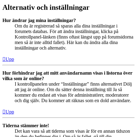
Alternativ och inställningar
Hur ändrar jag mina inställningar?
Om du är registrerad så sparas alla dina inställningar i
forumets databas. För att ändra inställningar, klicka på
Kontrollpanel-länken (finns oftast längst upp på forumsidorna
men så är inte alltid fallet). Här kan du ändra alla dina
inställningar och alternativ.
Upp
Hur förhindrar jag att mitt användarnamn visas i listorna över
vilka som är online?
I kontrollpanelen under “Inställningar” finns alternativet Dölj
att jag är online. Om du sätter denna inställning till Ja så
kommer du endast att visas för administratörer, moderatorer
och dig själv. Du kommer att räknas som en dold användare.
Upp
Tiderna stämmer inte!
Det kan vara så att tiderna som visas är för en annan tidszon
än den du befinner dig i. Om så är fallet, gå till din