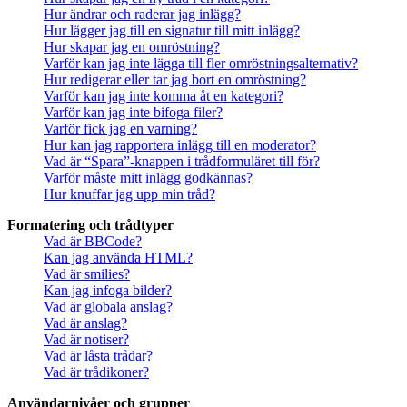
Hur ändrar och raderar jag inlägg?
Hur lägger jag till en signatur till mitt inlägg?
Hur skapar jag en omröstning?
Varför kan jag inte lägga till fler omröstningsalternativ?
Hur redigerar eller tar jag bort en omröstning?
Varför kan jag inte komma åt en kategori?
Varför kan jag inte bifoga filer?
Varför fick jag en varning?
Hur kan jag rapportera inlägg till en moderator?
Vad är “Spara”-knappen i trådformuläret till för?
Varför måste mitt inlägg godkännas?
Hur knuffar jag upp min tråd?
Formatering och trådtyper
Vad är BBCode?
Kan jag använda HTML?
Vad är smilies?
Kan jag infoga bilder?
Vad är globala anslag?
Vad är anslag?
Vad är notiser?
Vad är låsta trådar?
Vad är trådikoner?
Användarnivåer och grupper