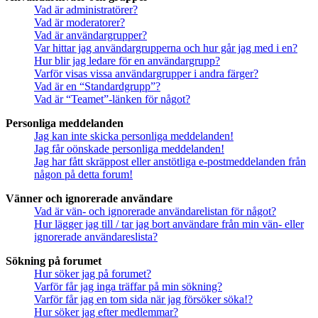
Vad är administratörer?
Vad är moderatorer?
Vad är användargrupper?
Var hittar jag användargrupperna och hur går jag med i en?
Hur blir jag ledare för en användargrupp?
Varför visas vissa användargrupper i andra färger?
Vad är en “Standardgrupp”?
Vad är “Teamet”-länken för något?
Personliga meddelanden
Jag kan inte skicka personliga meddelanden!
Jag får oönskade personliga meddelanden!
Jag har fått skräppost eller anstötliga e-postmeddelanden från
någon på detta forum!
Vänner och ignorerade användare
Vad är vän- och ignorerade användarelistan för något?
Hur lägger jag till / tar jag bort användare från min vän- eller
ignorerade användareslista?
Sökning på forumet
Hur söker jag på forumet?
Varför får jag inga träffar på min sökning?
Varför får jag en tom sida när jag försöker söka!?
Hur söker jag efter medlemmar?