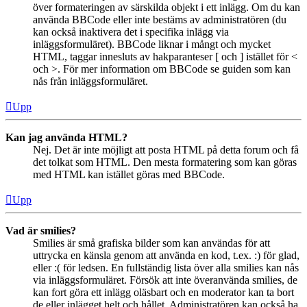
över formateringen av särskilda objekt i ett inlägg. Om du kan
använda BBCode eller inte bestäms av administratören (du
kan också inaktivera det i specifika inlägg via
inläggsformuläret). BBCode liknar i mångt och mycket
HTML, taggar innesluts av hakparanteser [ och ] istället för <
och >. För mer information om BBCode se guiden som kan
nås från inläggsformuläret.
Upp
Kan jag använda HTML?
Nej. Det är inte möjligt att posta HTML på detta forum och få
det tolkat som HTML. Den mesta formatering som kan göras
med HTML kan istället göras med BBCode.
Upp
Vad är smilies?
Smilies är små grafiska bilder som kan användas för att
uttrycka en känsla genom att använda en kod, t.ex. :) för glad,
eller :( för ledsen. En fullständig lista över alla smilies kan nås
via inläggsformuläret. Försök att inte överanvända smilies, de
kan fort göra ett inlägg oläsbart och en moderator kan ta bort
de eller inlägget helt och hållet. Administratören kan också ha