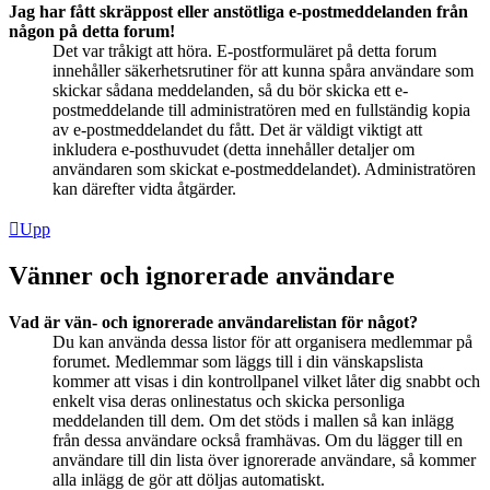
Jag har fått skräppost eller anstötliga e-postmeddelanden från
någon på detta forum!
Det var tråkigt att höra. E-postformuläret på detta forum
innehåller säkerhetsrutiner för att kunna spåra användare som
skickar sådana meddelanden, så du bör skicka ett e-
postmeddelande till administratören med en fullständig kopia
av e-postmeddelandet du fått. Det är väldigt viktigt att
inkludera e-posthuvudet (detta innehåller detaljer om
användaren som skickat e-postmeddelandet). Administratören
kan därefter vidta åtgärder.
Upp
Vänner och ignorerade användare
Vad är vän- och ignorerade användarelistan för något?
Du kan använda dessa listor för att organisera medlemmar på
forumet. Medlemmar som läggs till i din vänskapslista
kommer att visas i din kontrollpanel vilket låter dig snabbt och
enkelt visa deras onlinestatus och skicka personliga
meddelanden till dem. Om det stöds i mallen så kan inlägg
från dessa användare också framhävas. Om du lägger till en
användare till din lista över ignorerade användare, så kommer
alla inlägg de gör att döljas automatiskt.