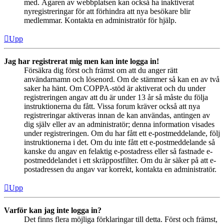
med. Ägaren av webbplatsen kan också ha inaktiverat
nyregistreringar för att förhindra att nya besökare blir
medlemmar. Kontakta en administratör för hjälp.
Upp
Jag har registrerat mig men kan inte logga in!
Försäkra dig först och främst om att du anger rätt
användarnamn och lösenord. Om de stämmer så kan en av två
saker ha hänt. Om COPPA-stöd är aktiverat och du under
registreringen angav att du är under 13 år så måste du följa
instruktionerna du fått. Vissa forum kräver också att nya
registreringar aktiveras innan de kan användas, antingen av
dig själv eller av an administratör; denna information visades
under registreringen. Om du har fått ett e-postmeddelande, följ
instruktionerna i det. Om du inte fått ett e-postmeddelande så
kanske du angav en felaktig e-postadress eller så fastnade e-
postmeddelandet i ett skräppostfilter. Om du är säker på att e-
postadressen du angav var korrekt, kontakta en administratör.
Upp
Varför kan jag inte logga in?
Det finns flera möjliga förklaringar till detta. Först och främst,