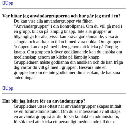
Upp
Var hittar jag användargrupperna och hur går jag med i en?
Du kan visa alla användargrupper via fliken
“Användargrupper” i din kontrollpanel. Om du vill gå med i
en grupp, klicka på lämplig knapp. Inte alla grupper är
tillgängliga för alla, vissa kan kräva godkännande, vissa är
stängda och andra kan till och med vara dolda. Om gruppen
är öppen kan du gå med i den genom att klicka på lämplig
knapp. Om gruppen kräver godkännande kan du ansöka om
medlemskap genom att klicka på lämplig knapp.
Gruppledaren måste godkänna din ansökan och de kan fråga
dig varför du vill gå med i gruppen. Besvära inte en
gruppledare om de inte godkänner din ansökan, de har sina
anledningar.
Upp
Hur blir jag ledare för en användargrupp?
Gruppledare utses oftast när användargrupper skapas initialt
av en forumadministratör. Om du är intresserad av att skapa
en användargrupp så är din första kontakt en administratör,
försök med att skicka ett personligt meddelande till dem.