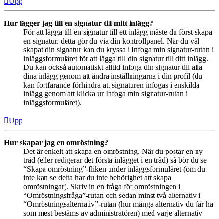
Upp
Hur lägger jag till en signatur till mitt inlägg?
För att lägga till en signatur till ett inlägg måste du först skapa
en signatur, detta gör du via din kontrollpanel. När du väl
skapat din signatur kan du kryssa i Infoga min signatur-rutan i
inläggsformuläret för att lägga till din signatur till ditt inlägg.
Du kan också automatiskt alltid infoga din signatur till alla
dina inlägg genom att ändra inställningarna i din profil (du
kan fortfarande förhindra att signaturen infogas i enskilda
inlägg genom att klicka ur Infoga min signatur-rutan i
inläggsformuläret).
Upp
Hur skapar jag en omröstning?
Det är enkelt att skapa en omröstning. När du postar en ny
tråd (eller redigerar det första inlägget i en tråd) så bör du se
“Skapa omröstning”-fliken under inläggsformuläret (om du
inte kan se detta har du inte behörighet att skapa
omröstningar). Skriv in en fråga för omröstningen i
“Omröstningsfråga”-rutan och sedan minst två alternativ i
“Omröstningsalternativ”-rutan (hur många alternativ du får ha
som mest bestäms av administratören) med varje alternativ