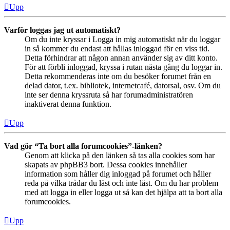
Upp
Varför loggas jag ut automatiskt?
Om du inte kryssar i Logga in mig automatiskt när du loggar
in så kommer du endast att hållas inloggad för en viss tid.
Detta förhindrar att någon annan använder sig av ditt konto.
För att förbli inloggad, kryssa i rutan nästa gång du loggar in.
Detta rekommenderas inte om du besöker forumet från en
delad dator, t.ex. bibliotek, internetcafé, datorsal, osv. Om du
inte ser denna kryssruta så har forumadministratören
inaktiverat denna funktion.
Upp
Vad gör “Ta bort alla forumcookies”-länken?
Genom att klicka på den länken så tas alla cookies som har
skapats av phpBB3 bort. Dessa cookies innehåller
information som håller dig inloggad på forumet och håller
reda på vilka trådar du läst och inte läst. Om du har problem
med att logga in eller logga ut så kan det hjälpa att ta bort alla
forumcookies.
Upp