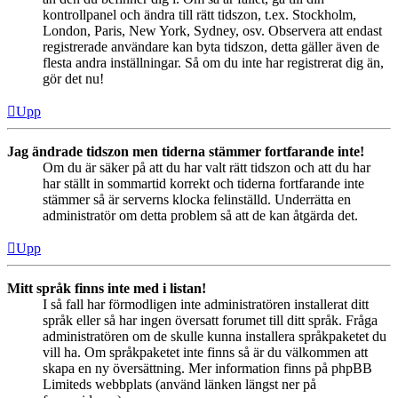
kontrollpanel och ändra till rätt tidszon, t.ex. Stockholm,
London, Paris, New York, Sydney, osv. Observera att endast
registrerade användare kan byta tidszon, detta gäller även de
flesta andra inställningar. Så om du inte har registrerat dig än,
gör det nu!
Upp
Jag ändrade tidszon men tiderna stämmer fortfarande inte!
Om du är säker på att du har valt rätt tidszon och att du har
har ställt in sommartid korrekt och tiderna fortfarande inte
stämmer så är serverns klocka felinställd. Underrätta en
administratör om detta problem så att de kan åtgärda det.
Upp
Mitt språk finns inte med i listan!
I så fall har förmodligen inte administratören installerat ditt
språk eller så har ingen översatt forumet till ditt språk. Fråga
administratören om de skulle kunna installera språkpaketet du
vill ha. Om språkpaketet inte finns så är du välkommen att
skapa en ny översättning. Mer information finns på phpBB
Limiteds webbplats (använd länken längst ner på