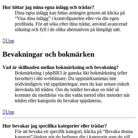
Hur hittar jag mina egna inlägg och trådar?
Dina egna inlägg kan hittas antingen genom att klicka på
“Visa dina inlägg” i kontrollpanelen eller via din egen
profilsida. För att söka efter dina trådar, använd avancerad
sökning och fyll i de olika alternativen på lämpligt sätt.
Upp
Bevakningar och bokmärken
Vad är skillnaden mellan bokmärkning och bevakning?
Bokmärkning i phpBB3 är ganska likt bokmärkning (eller
favoriter) i din webbläsare. Du uppmärksammas inte
nödvändigtvis vid uppdateringar, men du kan senare enkelt
återvända till tråden. Om du istället bevakar en tråd så
kommer du meddelas via din valda metod eller metoder när
tråden eller kategorin du bevakar uppdateras.
Upp
Hur bevakar jag specifika kategorier eller trådar?
För att bevaka en specifik kategori, klicka på “Bevaka denna
kategori”-länken när du befinner dig i kategorin som du vill