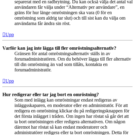
separerat med en radbrytning. Du kan också välja det antal val
användaren får välja under “Alternativ per användare”, en
gräns för hur länge omröstningen ska vara (0 för en
omröstning som aldrig tar slut) och till sist kan du välja om
användarna får ändra sin röst.
Upp
Varför kan jag inte lägga till fler omröstningsalternativ?
Gränsen för antal omröstningsalternativ ställs in av
forumadministratören. Om du behöver lägga till fler alternativ
till din omröstning än vad som tillåts, kontakta en
forumadministratör.
Upp
Hur redigerar eller tar jag bort en omröstning?
Som med inlägg kan omröstningar endast redigeras av
inläggsskaparen, en moderator eller en administratör. För att
redigera en omröstning klickar du på redigeringsknappen för
det första inlägget i tråden. Om ingen har röstat så går det att
ta bort omröstningen eller redigera alternativen. Om någon
däremot har röstat så kan endast moderatorer och
administratörer redigera eller ta bort omröstningen. Detta för