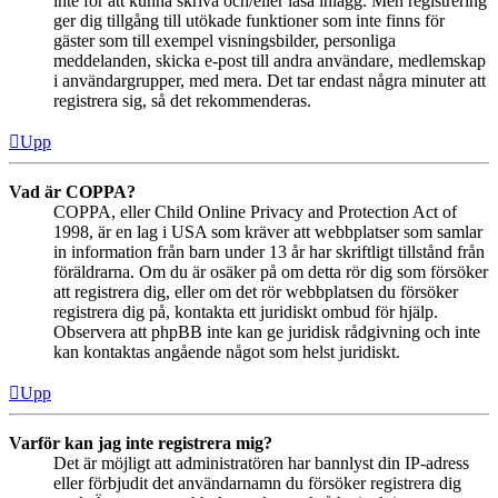
inte för att kunna skriva och/eller läsa inlägg. Men registrering
ger dig tillgång till utökade funktioner som inte finns för
gäster som till exempel visningsbilder, personliga
meddelanden, skicka e-post till andra användare, medlemskap
i användargrupper, med mera. Det tar endast några minuter att
registrera sig, så det rekommenderas.
Upp
Vad är COPPA?
COPPA, eller Child Online Privacy and Protection Act of
1998, är en lag i USA som kräver att webbplatser som samlar
in information från barn under 13 år har skriftligt tillstånd från
föräldrarna. Om du är osäker på om detta rör dig som försöker
att registrera dig, eller om det rör webbplatsen du försöker
registrera dig på, kontakta ett juridiskt ombud för hjälp.
Observera att phpBB inte kan ge juridisk rådgivning och inte
kan kontaktas angående något som helst juridiskt.
Upp
Varför kan jag inte registrera mig?
Det är möjligt att administratören har bannlyst din IP-adress
eller förbjudit det användarnamn du försöker registrera dig