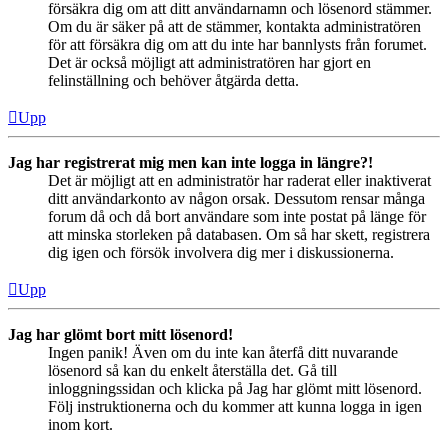
försäkra dig om att ditt användarnamn och lösenord stämmer.
Om du är säker på att de stämmer, kontakta administratören
för att försäkra dig om att du inte har bannlysts från forumet.
Det är också möjligt att administratören har gjort en
felinställning och behöver åtgärda detta.
Upp
Jag har registrerat mig men kan inte logga in längre?!
Det är möjligt att en administratör har raderat eller inaktiverat
ditt användarkonto av någon orsak. Dessutom rensar många
forum då och då bort användare som inte postat på länge för
att minska storleken på databasen. Om så har skett, registrera
dig igen och försök involvera dig mer i diskussionerna.
Upp
Jag har glömt bort mitt lösenord!
Ingen panik! Även om du inte kan återfå ditt nuvarande
lösenord så kan du enkelt återställa det. Gå till
inloggningssidan och klicka på Jag har glömt mitt lösenord.
Följ instruktionerna och du kommer att kunna logga in igen
inom kort.