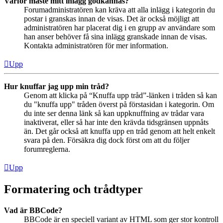
Varför måste mitt inlägg godkännas?
Forumadministratören kan kräva att alla inlägg i kategorin du
postar i granskas innan de visas. Det är också möjligt att
administratören har placerat dig i en grupp av användare som
han anser behöver få sina inlägg granskade innan de visas.
Kontakta administratören för mer information.
Upp
Hur knuffar jag upp min tråd?
Genom att klicka på “Knuffa upp tråd”-länken i tråden så kan
du "knuffa upp" tråden överst på förstasidan i kategorin. Om
du inte ser denna länk så kan uppknuffning av trådar vara
inaktiverat, eller så har inte den krävda tidsgränsen uppnåts
än. Det går också att knuffa upp en tråd genom att helt enkelt
svara på den. Försäkra dig dock först om att du följer
forumreglerna.
Upp
Formatering och trådtyper
Vad är BBCode?
BBCode är en speciell variant av HTML som ger stor kontroll