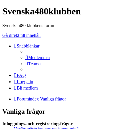
Svenska480klubben
Svenska 480 klubbens forum
Gå direkt till innehåll
Snabblänkar
Medlemmar
Teamet
FAQ
Logga in
Bli medlem
Forumindex
Vanliga frågor
Vanliga frågor
Inloggnings- och registreringsfrågor
Varför måste jag ens registrera mig?