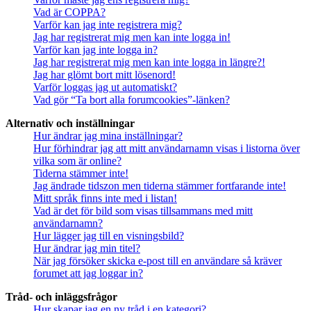
Vad är COPPA?
Varför kan jag inte registrera mig?
Jag har registrerat mig men kan inte logga in!
Varför kan jag inte logga in?
Jag har registrerat mig men kan inte logga in längre?!
Jag har glömt bort mitt lösenord!
Varför loggas jag ut automatiskt?
Vad gör “Ta bort alla forumcookies”-länken?
Alternativ och inställningar
Hur ändrar jag mina inställningar?
Hur förhindrar jag att mitt användarnamn visas i listorna över
vilka som är online?
Tiderna stämmer inte!
Jag ändrade tidszon men tiderna stämmer fortfarande inte!
Mitt språk finns inte med i listan!
Vad är det för bild som visas tillsammans med mitt
användarnamn?
Hur lägger jag till en visningsbild?
Hur ändrar jag min titel?
När jag försöker skicka e-post till en användare så kräver
forumet att jag loggar in?
Tråd- och inläggsfrågor
Hur skapar jag en ny tråd i en kategori?