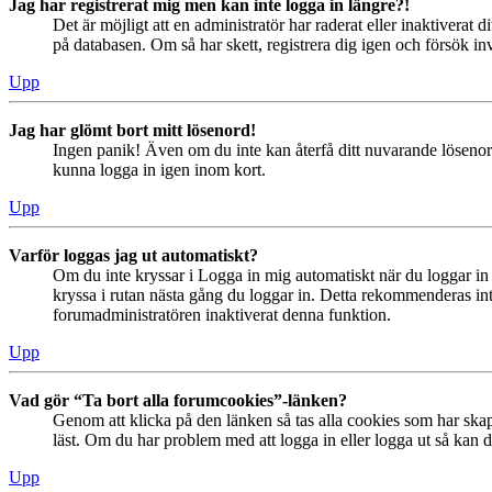
Jag har registrerat mig men kan inte logga in längre?!
Det är möjligt att en administratör har raderat eller inaktiver
på databasen. Om så har skett, registrera dig igen och försök in
Upp
Jag har glömt bort mitt lösenord!
Ingen panik! Även om du inte kan återfå ditt nuvarande lösenord
kunna logga in igen inom kort.
Upp
Varför loggas jag ut automatiskt?
Om du inte kryssar i Logga in mig automatiskt när du loggar in s
kryssa i rutan nästa gång du loggar in. Detta rekommenderas inte
forumadministratören inaktiverat denna funktion.
Upp
Vad gör “Ta bort alla forumcookies”-länken?
Genom att klicka på den länken så tas alla cookies som har skap
läst. Om du har problem med att logga in eller logga ut så kan de
Upp