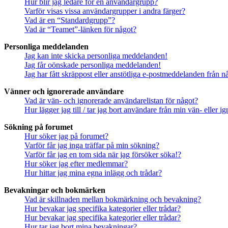
Hur blir jag ledare för en användargrupp?
Varför visas vissa användargrupper i andra färger?
Vad är en “Standardgrupp”?
Vad är “Teamet”-länken för något?
Personliga meddelanden
Jag kan inte skicka personliga meddelanden!
Jag får oönskade personliga meddelanden!
Jag har fått skräppost eller anstötliga e-postmeddelanden från 
Vänner och ignorerade användare
Vad är vän- och ignorerade användarelistan för något?
Hur lägger jag till / tar jag bort användare från min vän- eller 
Sökning på forumet
Hur söker jag på forumet?
Varför får jag inga träffar på min sökning?
Varför får jag en tom sida när jag försöker söka!?
Hur söker jag efter medlemmar?
Hur hittar jag mina egna inlägg och trådar?
Bevakningar och bokmärken
Vad är skillnaden mellan bokmärkning och bevakning?
Hur bevakar jag specifika kategorier eller trådar?
Hur bevakar jag specifika kategorier eller trådar?
Hur tar jag bort mina bevakningar?