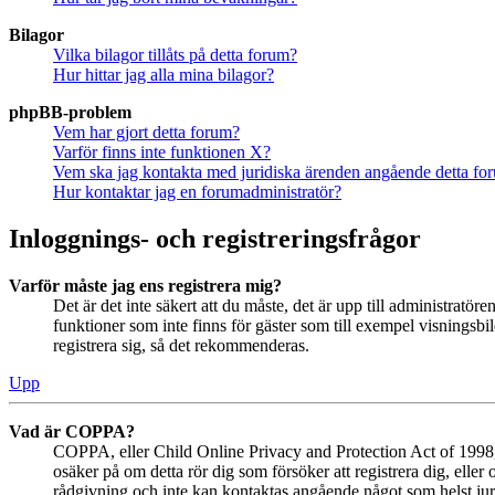
Bilagor
Vilka bilagor tillåts på detta forum?
Hur hittar jag alla mina bilagor?
phpBB-problem
Vem har gjort detta forum?
Varför finns inte funktionen X?
Vem ska jag kontakta med juridiska ärenden angående detta fo
Hur kontaktar jag en forumadministratör?
Inloggnings- och registreringsfrågor
Varför måste jag ens registrera mig?
Det är det inte säkert att du måste, det är upp till administratör
funktioner som inte finns för gäster som till exempel visningsb
registrera sig, så det rekommenderas.
Upp
Vad är COPPA?
COPPA, eller Child Online Privacy and Protection Act of 1998, ä
osäker på om detta rör dig som försöker att registrera dig, eller
rådgivning och inte kan kontaktas angående något som helst juri