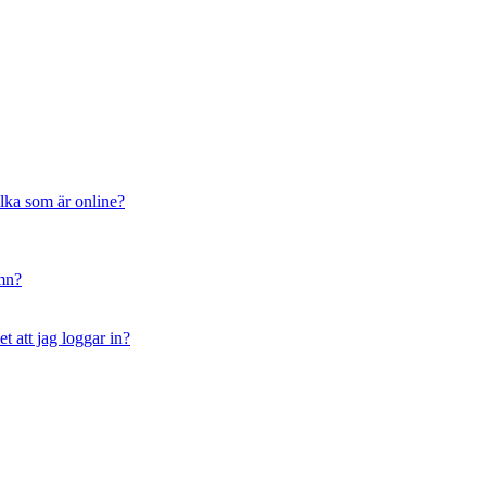
ilka som är online?
amn?
t att jag loggar in?