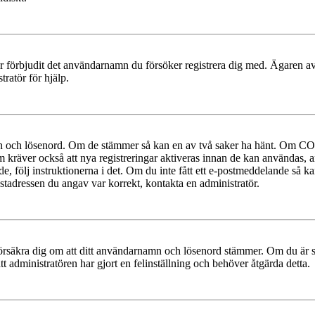
ler förbjudit det användarnamn du försöker registrera dig med. Ägaren av
ratör för hjälp.
mn och lösenord. Om de stämmer så kan en av två saker ha hänt. Om COP
um kräver också att nya registreringar aktiveras innan de kan användas, a
e, följ instruktionerna i det. Om du inte fått ett e-postmeddelande så ka
ostadressen du angav var korrekt, kontakta en administratör.
t, försäkra dig om att ditt användarnamn och lösenord stämmer. Om du är s
tt administratören har gjort en felinställning och behöver åtgärda detta.