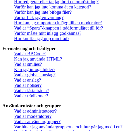
Hur redigerar eller tar jag bort en omröstning?
Varför kan jag inte komma åt en kategori?
Varför kan jag inte bifoga filer?
Varför fick jag en varning?
Hur kan jag rapportera inlägg till en moderator?
Vad är “Spara”-knappen i trådformuläret till för?
Varför måste mitt inlägg godkännas?
Hur knuffar jag upp min tråd?
Formatering och trådtyper
Vad är BBCode?
Kan jag använda HTML?
Vad är smilies?
Kan jag infoga bilder?
Vad är globala anslag?
Vad är anslag?
Vad är notiser?
Vad är låsta trådar?
Vad är trådikoner?
Användarnivåer och grupper
Vad är administratörer?
Vad är moderatorer?
Vad är användargrupper?
Var hittar jag användargrupperna och hur går jag med i en?