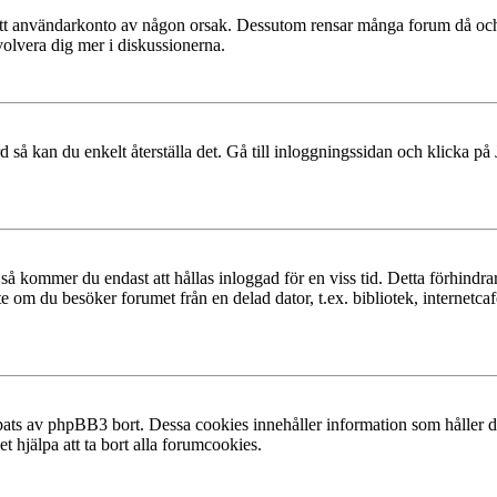
at ditt användarkonto av någon orsak. Dessutom rensar många forum då och
volvera dig mer i diskussionerna.
 så kan du enkelt återställa det. Gå till inloggningssidan och klicka på
å kommer du endast att hållas inloggad för en viss tid. Detta förhindrar
 om du besöker forumet från en delad dator, t.ex. bibliotek, internetcaf
ats av phpBB3 bort. Dessa cookies innehåller information som håller dig
t hjälpa att ta bort alla forumcookies.