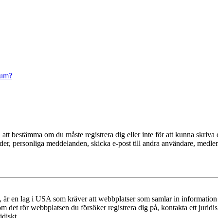
rum?
en att bestämma om du måste registrera dig eller inte för att kunna skriva 
ilder, personliga meddelanden, skicka e-post till andra användare, medl
r en lag i USA som kräver att webbplatser som samlar in information frå
 om det rör webbplatsen du försöker registrera dig på, kontakta ett juri
diskt.