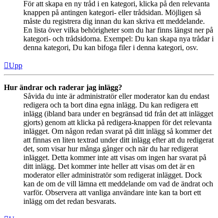
För att skapa en ny tråd i en kategori, klicka på den relevanta
knappen på antingen kategori- eller trådsidan. Möjligen så
måste du registrera dig innan du kan skriva ett meddelande.
En lista över vilka behörigheter som du har finns längst ner på
kategori- och trådsidorna. Exempel: Du kan skapa nya trådar i
denna kategori, Du kan bifoga filer i denna kategori, osv.
Upp
Hur ändrar och raderar jag inlägg?
Såvida du inte är administratör eller moderator kan du endast
redigera och ta bort dina egna inlägg. Du kan redigera ett
inlägg (ibland bara under en begränsad tid från det att inlägget
gjorts) genom att klicka på redigera-knappen för det relevanta
inlägget. Om någon redan svarat på ditt inlägg så kommer det
att finnas en liten textrad under ditt inlägg efter att du redigerat
det, som visar hur många gånger och när du har redigerat
inlägget. Detta kommer inte att visas om ingen har svarat på
ditt inlägg. Det kommer inte heller att visas om det är en
moderator eller administratör som redigerat inlägget. Dock
kan de om de vill lämna ett meddelande om vad de ändrat och
varför. Observera att vanliga användare inte kan ta bort ett
inlägg om det redan besvarats.