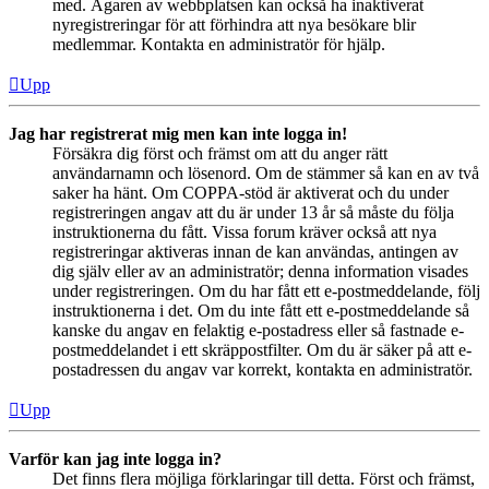
med. Ägaren av webbplatsen kan också ha inaktiverat
nyregistreringar för att förhindra att nya besökare blir
medlemmar. Kontakta en administratör för hjälp.
Upp
Jag har registrerat mig men kan inte logga in!
Försäkra dig först och främst om att du anger rätt
användarnamn och lösenord. Om de stämmer så kan en av två
saker ha hänt. Om COPPA-stöd är aktiverat och du under
registreringen angav att du är under 13 år så måste du följa
instruktionerna du fått. Vissa forum kräver också att nya
registreringar aktiveras innan de kan användas, antingen av
dig själv eller av an administratör; denna information visades
under registreringen. Om du har fått ett e-postmeddelande, följ
instruktionerna i det. Om du inte fått ett e-postmeddelande så
kanske du angav en felaktig e-postadress eller så fastnade e-
postmeddelandet i ett skräppostfilter. Om du är säker på att e-
postadressen du angav var korrekt, kontakta en administratör.
Upp
Varför kan jag inte logga in?
Det finns flera möjliga förklaringar till detta. Först och främst,