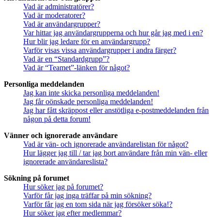
Vad är administratörer?
Vad är moderatorer?
Vad är användargrupper?
Var hittar jag användargrupperna och hur går jag med i en?
Hur blir jag ledare för en användargrupp?
Varför visas vissa användargrupper i andra färger?
Vad är en “Standardgrupp”?
Vad är “Teamet”-länken för något?
Personliga meddelanden
Jag kan inte skicka personliga meddelanden!
Jag får oönskade personliga meddelanden!
Jag har fått skräppost eller anstötliga e-postmeddelanden från
någon på detta forum!
Vänner och ignorerade användare
Vad är vän- och ignorerade användarelistan för något?
Hur lägger jag till / tar jag bort användare från min vän- eller
ignorerade användareslista?
Sökning på forumet
Hur söker jag på forumet?
Varför får jag inga träffar på min sökning?
Varför får jag en tom sida när jag försöker söka!?
Hur söker jag efter medlemmar?