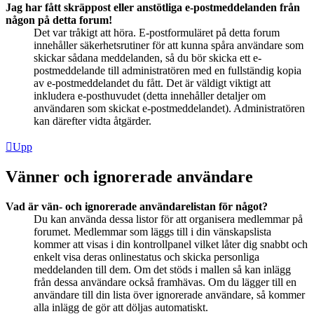
Jag har fått skräppost eller anstötliga e-postmeddelanden från
någon på detta forum!
Det var tråkigt att höra. E-postformuläret på detta forum
innehåller säkerhetsrutiner för att kunna spåra användare som
skickar sådana meddelanden, så du bör skicka ett e-
postmeddelande till administratören med en fullständig kopia
av e-postmeddelandet du fått. Det är väldigt viktigt att
inkludera e-posthuvudet (detta innehåller detaljer om
användaren som skickat e-postmeddelandet). Administratören
kan därefter vidta åtgärder.
Upp
Vänner och ignorerade användare
Vad är vän- och ignorerade användarelistan för något?
Du kan använda dessa listor för att organisera medlemmar på
forumet. Medlemmar som läggs till i din vänskapslista
kommer att visas i din kontrollpanel vilket låter dig snabbt och
enkelt visa deras onlinestatus och skicka personliga
meddelanden till dem. Om det stöds i mallen så kan inlägg
från dessa användare också framhävas. Om du lägger till en
användare till din lista över ignorerade användare, så kommer
alla inlägg de gör att döljas automatiskt.