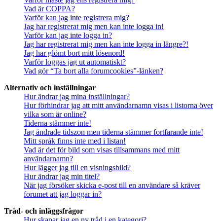
Vad är COPPA?
Varför kan jag inte registrera mig?
Jag har registrerat mig men kan inte logga in!
Varför kan jag inte logga in?
Jag har registrerat mig men kan inte logga in längre?!
Jag har glömt bort mitt lösenord!
Varför loggas jag ut automatiskt?
Vad gör “Ta bort alla forumcookies”-länken?
Alternativ och inställningar
Hur ändrar jag mina inställningar?
Hur förhindrar jag att mitt användarnamn visas i listorna över
vilka som är online?
Tiderna stämmer inte!
Jag ändrade tidszon men tiderna stämmer fortfarande inte!
Mitt språk finns inte med i listan!
Vad är det för bild som visas tillsammans med mitt
användarnamn?
Hur lägger jag till en visningsbild?
Hur ändrar jag min titel?
När jag försöker skicka e-post till en användare så kräver
forumet att jag loggar in?
Tråd- och inläggsfrågor
Hur skapar jag en ny tråd i en kategori?