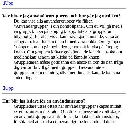
Upp
Var hittar jag användargrupperna och hur går jag med i en?
Du kan visa alla användargrupper via fliken
“Användargrupper” i din kontrollpanel. Om du vill gå med i
en grupp, klicka på lämplig knapp. Inte alla grupper är
tillgängliga för alla, vissa kan kräva godkännande, vissa är
stängda och andra kan till och med vara dolda. Om gruppen
är öppen kan du gå med i den genom att klicka på lämplig
knapp. Om gruppen kräver godkännande kan du ansöka om
medlemskap genom att klicka på lämplig knapp.
Gruppledaren måste godkänna din ansökan och de kan fråga
dig varför du vill gå med i gruppen. Besvära inte en
gruppledare om de inte godkänner din ansökan, de har sina
anledningar.
Upp
Hur blir jag ledare för en användargrupp?
Gruppledare utses oftast när användargrupper skapas initialt
av en forumadministratör. Om du är intresserad av att skapa
en användargrupp så är din första kontakt en administratör,
försök med att skicka ett personligt meddelande till dem.