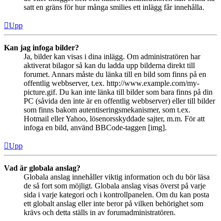
satt en gräns för hur många smilies ett inlägg får innehålla.
Upp
Kan jag infoga bilder?
Ja, bilder kan visas i dina inlägg. Om administratören har
aktiverat bilagor så kan du ladda upp bilderna direkt till
forumet. Annars måste du länka till en bild som finns på en
offentlig webbserver, t.ex. http://www.example.com/my-
picture.gif. Du kan inte länka till bilder som bara finns på din
PC (såvida den inte är en offentlig webbserver) eller till bilder
som finns bakom autentiseringsmekanismer, som t.ex.
Hotmail eller Yahoo, lösenorsskyddade sajter, m.m. För att
infoga en bild, använd BBCode-taggen [img].
Upp
Vad är globala anslag?
Globala anslag innehåller viktig information och du bör läsa
de så fort som möjligt. Globala anslag visas överst på varje
sida i varje kategori och i kontrollpanelen. Om du kan posta
ett globalt anslag eller inte beror på vilken behörighet som
krävs och detta ställs in av forumadministratören.