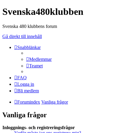
Svenska480klubben
Svenska 480 klubbens forum
Gå direkt till innehåll
Snabblänkar
Medlemmar
Teamet
FAQ
Logga in
Bli medlem
Forumindex
Vanliga frågor
Vanliga frågor
Inloggnings- och registreringsfrågor
Varför måste jag ens registrera mig?