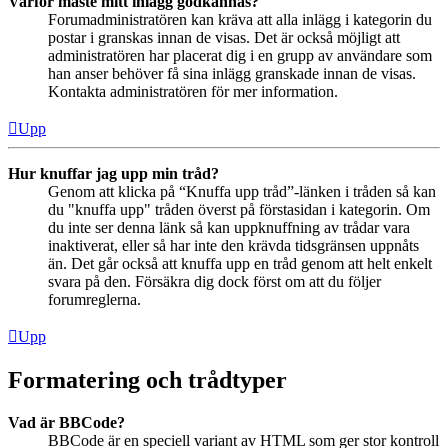
Varför måste mitt inlägg godkännas?
Forumadministratören kan kräva att alla inlägg i kategorin du
postar i granskas innan de visas. Det är också möjligt att
administratören har placerat dig i en grupp av användare som
han anser behöver få sina inlägg granskade innan de visas.
Kontakta administratören för mer information.
Upp
Hur knuffar jag upp min tråd?
Genom att klicka på “Knuffa upp tråd”-länken i tråden så kan
du "knuffa upp" tråden överst på förstasidan i kategorin. Om
du inte ser denna länk så kan uppknuffning av trådar vara
inaktiverat, eller så har inte den krävda tidsgränsen uppnåts
än. Det går också att knuffa upp en tråd genom att helt enkelt
svara på den. Försäkra dig dock först om att du följer
forumreglerna.
Upp
Formatering och trådtyper
Vad är BBCode?
BBCode är en speciell variant av HTML som ger stor kontroll