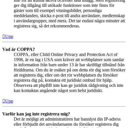
inte för att kunna skriva och/eller läsa inlägg. Men registrering
ger dig tillgång till utökade funktioner som inte finns för
gäster som till exempel visningsbilder, personliga
meddelanden, skicka e-post till andra användare, medlemskap
i användargrupper, med mera. Det tar endast några minuter att
registrera sig, så det rekommenderas.
Upp
Vad är COPPA?
COPPA, eller Child Online Privacy and Protection Act of
1998, är en lag i USA som kräver att webbplatser som samlar
in information från barn under 13 år har skriftligt tillstånd från
föräldrarna. Om du är osäker på om detta rör dig som försöker
att registrera dig, eller om det rör webbplatsen du försöker
registrera dig på, kontakta ett juridiskt ombud för hjälp.
Observera att phpBB inte kan ge juridisk rådgivning och inte
kan kontaktas angående något som helst juridiskt.
Upp
Varför kan jag inte registrera mig?
Det är möjligt att administratören har bannlyst din IP-adress
eller förbjudit det användarnamn du försöker registrera dig