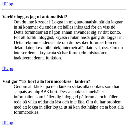
Upp
Varför loggas jag ut automatiskt?
Om du inte kryssar i Logga in mig automatiskt när du loggar
in så kommer du endast att hållas inloggad för en viss tid.
Detta förhindrar att någon annan använder sig av ditt konto.
För att förbli inloggad, kryssa i rutan nästa gång du loggar in.
Detta rekommenderas inte om du besöker forumet från en
delad dator, t.ex. bibliotek, internetcafé, datorsal, osv. Om du
inte ser denna kryssruta så har forumadministratören
inaktiverat denna funktion.
Upp
Vad gör “Ta bort alla forumcookies”-länken?
Genom att klicka på den länken så tas alla cookies som har
skapats av phpBB3 bort. Dessa cookies innehåller
information som håller dig inloggad på forumet och håller
reda på vilka trådar du läst och inte läst. Om du har problem
med att logga in eller logga ut så kan det hjälpa att ta bort alla
forumcookies.
Upp