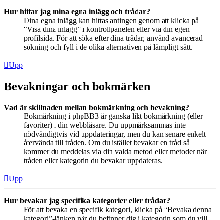
Hur hittar jag mina egna inlägg och trådar?
Dina egna inlägg kan hittas antingen genom att klicka på
“Visa dina inlägg” i kontrollpanelen eller via din egen
profilsida. För att söka efter dina trådar, använd avancerad
sökning och fyll i de olika alternativen på lämpligt sätt.
Upp
Bevakningar och bokmärken
Vad är skillnaden mellan bokmärkning och bevakning?
Bokmärkning i phpBB3 är ganska likt bokmärkning (eller
favoriter) i din webbläsare. Du uppmärksammas inte
nödvändigtvis vid uppdateringar, men du kan senare enkelt
återvända till tråden. Om du istället bevakar en tråd så
kommer du meddelas via din valda metod eller metoder när
tråden eller kategorin du bevakar uppdateras.
Upp
Hur bevakar jag specifika kategorier eller trådar?
För att bevaka en specifik kategori, klicka på “Bevaka denna
kategori”-länken när du befinner dig i kategorin som du vill