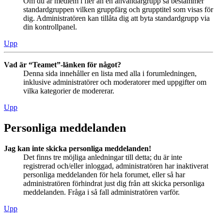
Om du är medlem i fler än en användargrupp så bestämmer
standardgruppen vilken gruppfärg och grupptitel som visas för
dig. Administratören kan tillåta dig att byta standardgrupp via
din kontrollpanel.
Upp
Vad är “Teamet”-länken för något?
Denna sida innehåller en lista med alla i forumledningen,
inklusive administratörer och moderatorer med uppgifter om
vilka kategorier de modererar.
Upp
Personliga meddelanden
Jag kan inte skicka personliga meddelanden!
Det finns tre möjliga anledningar till detta; du är inte
registrerad och/eller inloggad, administratören har inaktiverat
personliga meddelanden för hela forumet, eller så har
administratören förhindrat just dig från att skicka personliga
meddelanden. Fråga i så fall administratören varför.
Upp