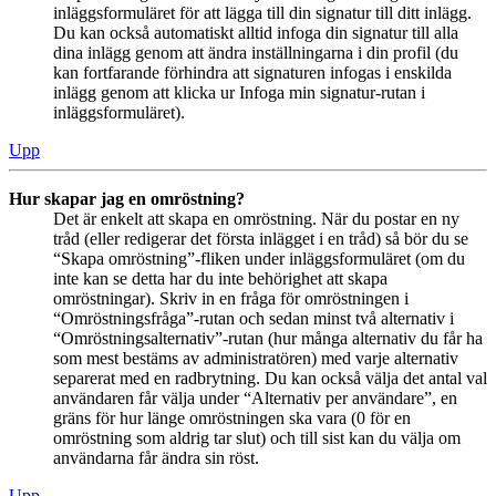
inläggsformuläret för att lägga till din signatur till ditt inlägg.
Du kan också automatiskt alltid infoga din signatur till alla
dina inlägg genom att ändra inställningarna i din profil (du
kan fortfarande förhindra att signaturen infogas i enskilda
inlägg genom att klicka ur Infoga min signatur-rutan i
inläggsformuläret).
Upp
Hur skapar jag en omröstning?
Det är enkelt att skapa en omröstning. När du postar en ny
tråd (eller redigerar det första inlägget i en tråd) så bör du se
“Skapa omröstning”-fliken under inläggsformuläret (om du
inte kan se detta har du inte behörighet att skapa
omröstningar). Skriv in en fråga för omröstningen i
“Omröstningsfråga”-rutan och sedan minst två alternativ i
“Omröstningsalternativ”-rutan (hur många alternativ du får ha
som mest bestäms av administratören) med varje alternativ
separerat med en radbrytning. Du kan också välja det antal val
användaren får välja under “Alternativ per användare”, en
gräns för hur länge omröstningen ska vara (0 för en
omröstning som aldrig tar slut) och till sist kan du välja om
användarna får ändra sin röst.
Upp