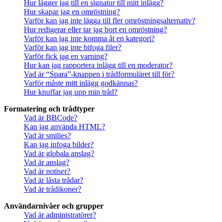
Hur lägger jag till en signatur till mitt inlägg?
Hur skapar jag en omröstning?
Varför kan jag inte lägga till fler omröstningsalternativ?
Hur redigerar eller tar jag bort en omröstning?
Varför kan jag inte komma åt en kategori?
Varför kan jag inte bifoga filer?
Varför fick jag en varning?
Hur kan jag rapportera inlägg till en moderator?
Vad är “Spara”-knappen i trådformuläret till för?
Varför måste mitt inlägg godkännas?
Hur knuffar jag upp min tråd?
Formatering och trådtyper
Vad är BBCode?
Kan jag använda HTML?
Vad är smilies?
Kan jag infoga bilder?
Vad är globala anslag?
Vad är anslag?
Vad är notiser?
Vad är låsta trådar?
Vad är trådikoner?
Användarnivåer och grupper
Vad är administratörer?