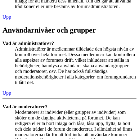
inlägg för att markera dess innehåll. Om det går att använda
trådikoner eller inte bestäms av forumadministratören.
Upp
Användarnivåer och grupper
Vad är administratörer?
Administratörer är medlemmar tilldelade den högsta nivån av
kontroll över hela forumet. Dessa medlemmar kan kontrollera
alla aspekter av forumets drift, vilket inkluderar att ställa in
behörigheter, bannlysa användare, skapa användargrupper
och moderatorer, osv. De har också fullständiga
moderationsbehörigheter i alla kategorier, om forumgrundaren
tillåtit det.
Upp
Vad är moderatorer?
Moderatorer är individer (eller grupper av individer) som
sköter om de dagliga aktiviteterna på forumet. De kan
redigera eller ta bort inlägg och låsa, låsa upp, flytta, ta bort
och dela trådar i de forum de modererar. I allmänhet så finns
moderatorerna där för att förhindra att användare kommer