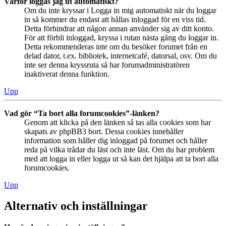
Varför loggas jag ut automatiskt?
Om du inte kryssar i Logga in mig automatiskt när du loggar
in så kommer du endast att hållas inloggad för en viss tid.
Detta förhindrar att någon annan använder sig av ditt konto.
För att förbli inloggad, kryssa i rutan nästa gång du loggar in.
Detta rekommenderas inte om du besöker forumet från en
delad dator, t.ex. bibliotek, internetcafé, datorsal, osv. Om du
inte ser denna kryssruta så har forumadministratören
inaktiverat denna funktion.
Upp
Vad gör “Ta bort alla forumcookies”-länken?
Genom att klicka på den länken så tas alla cookies som har
skapats av phpBB3 bort. Dessa cookies innehåller
information som håller dig inloggad på forumet och håller
reda på vilka trådar du läst och inte läst. Om du har problem
med att logga in eller logga ut så kan det hjälpa att ta bort alla
forumcookies.
Upp
Alternativ och inställningar