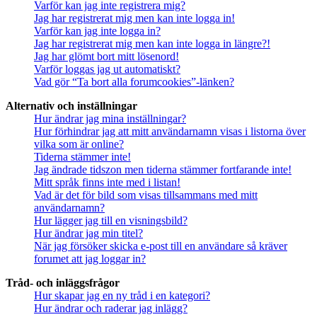
Varför kan jag inte registrera mig?
Jag har registrerat mig men kan inte logga in!
Varför kan jag inte logga in?
Jag har registrerat mig men kan inte logga in längre?!
Jag har glömt bort mitt lösenord!
Varför loggas jag ut automatiskt?
Vad gör “Ta bort alla forumcookies”-länken?
Alternativ och inställningar
Hur ändrar jag mina inställningar?
Hur förhindrar jag att mitt användarnamn visas i listorna över
vilka som är online?
Tiderna stämmer inte!
Jag ändrade tidszon men tiderna stämmer fortfarande inte!
Mitt språk finns inte med i listan!
Vad är det för bild som visas tillsammans med mitt
användarnamn?
Hur lägger jag till en visningsbild?
Hur ändrar jag min titel?
När jag försöker skicka e-post till en användare så kräver
forumet att jag loggar in?
Tråd- och inläggsfrågor
Hur skapar jag en ny tråd i en kategori?
Hur ändrar och raderar jag inlägg?