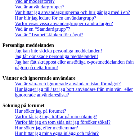
Vad är moderatorer?
Vad är användargrupper?
Var hittar jag användargrupperna och hur går jag med i en?
Hur blir jag ledare för en användargrupp?
Varför visas vissa användargrupper i andra färger?
Vad är en “Standardgrupp”?
Vad är “Teamet”-länken för något?
Personliga meddelanden
Jag kan inte skicka personliga meddelanden!
Jag får oönskade personliga meddelanden!
Jag har fått skräppost eller anstötliga e-postmeddelanden från
någon på detta forum!
Vänner och ignorerade användare
Vad är vän- och ignorerade användarelistan för något?
Hur lägger jag till / tar jag bort användare från min vän- eller
ignorerade användareslista?
Sökning på forumet
Hur söker jag på forumet?
Varför får jag inga träffar på min sökning?
Varför får jag en tom sida när jag försöker söka!?
Hur söker jag efter medlemmar?
Hur hittar jag mina egna inlägg och trådar?