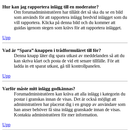
Hur kan jag rapportera inlägg till en moderator?
Om forumadministratören har tillåtit det så ska du se en bild
som används för att rapportera inlägg bredvid inlägget som du
vill rapportera. Klicka på denna bild och du kommer att
guidas igenom stegen som krävs för att rapportera inlägget.
Upp
Vad är “Spara”-knappen i trådformuläret till för?
Denna knapp låter dig spara utkast av meddelanden så att du
kan skriva klart och posta de vid ett senare tillfälle. För att
ladda in ett sparat utkast, gå till kontrollpanelen.
Upp
Varför måste mitt inlägg godkännas?
Forumadministratören kan kräva att alla inlägg i kategorin du
postar i granskas innan de visas. Det är också möjligt att
administratören har placerat dig i en grupp av användare som
han anser behöver få sina inlägg granskade innan de visas.
Kontakta administratören för mer information.
Upp