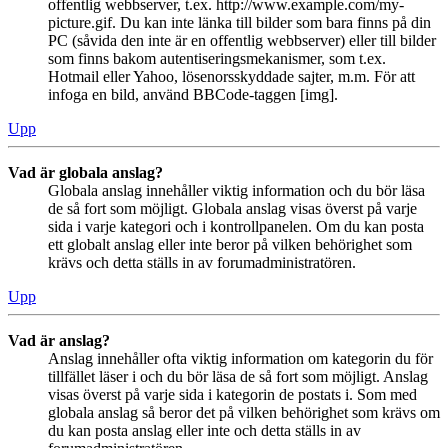
offentlig webbserver, t.ex. http://www.example.com/my-
picture.gif. Du kan inte länka till bilder som bara finns på din
PC (såvida den inte är en offentlig webbserver) eller till bilder
som finns bakom autentiseringsmekanismer, som t.ex.
Hotmail eller Yahoo, lösenorsskyddade sajter, m.m. För att
infoga en bild, använd BBCode-taggen [img].
Upp
Vad är globala anslag?
Globala anslag innehåller viktig information och du bör läsa
de så fort som möjligt. Globala anslag visas överst på varje
sida i varje kategori och i kontrollpanelen. Om du kan posta
ett globalt anslag eller inte beror på vilken behörighet som
krävs och detta ställs in av forumadministratören.
Upp
Vad är anslag?
Anslag innehåller ofta viktig information om kategorin du för
tillfället läser i och du bör läsa de så fort som möjligt. Anslag
visas överst på varje sida i kategorin de postats i. Som med
globala anslag så beror det på vilken behörighet som krävs om
du kan posta anslag eller inte och detta ställs in av