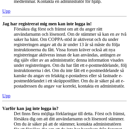
medlemmar. Kontakta en administratör för hjälp.
Upp
Jag har registrerat mig men kan inte logga in!
Försäkra dig först och främst om att du anger rätt
användarnamn och lösenord. Om de stämmer så kan en av två
saker ha hänt. Om COPPA-stöd är aktiverat och du under
registreringen angav att du är under 13 år så måste du följa
instruktionerna du fått. Vissa forum kräver också att nya
registreringar aktiveras innan de kan användas, antingen av
dig själv eller av an administratör; denna information visades
under registreringen. Om du har fått ett e-postmeddelande, följ
instruktionerna i det. Om du inte fått ett e-postmeddelande så
kanske du angav en felaktig e-postadress eller så fastnade e-
postmeddelandet i ett skräppostfilter. Om du är säker på att e-
postadressen du angav var korrekt, kontakta en administratör.
Upp
Varför kan jag inte logga in?
Det finns flera möjliga förklaringar till detta. Först och främst,
försäkra dig om att ditt användarnamn och lösenord stämmer.
Om du är säker på att de stämmer, kontakta administratören