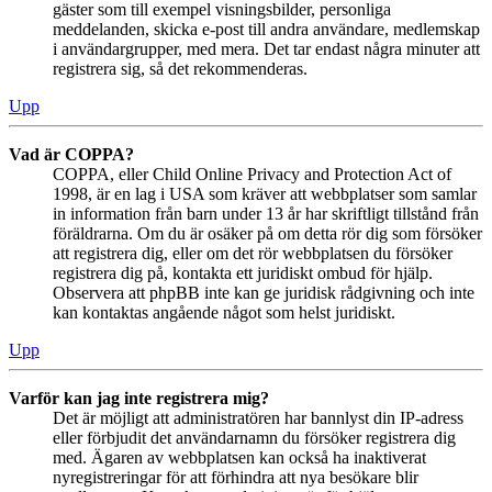
gäster som till exempel visningsbilder, personliga
meddelanden, skicka e-post till andra användare, medlemskap
i användargrupper, med mera. Det tar endast några minuter att
registrera sig, så det rekommenderas.
Upp
Vad är COPPA?
COPPA, eller Child Online Privacy and Protection Act of
1998, är en lag i USA som kräver att webbplatser som samlar
in information från barn under 13 år har skriftligt tillstånd från
föräldrarna. Om du är osäker på om detta rör dig som försöker
att registrera dig, eller om det rör webbplatsen du försöker
registrera dig på, kontakta ett juridiskt ombud för hjälp.
Observera att phpBB inte kan ge juridisk rådgivning och inte
kan kontaktas angående något som helst juridiskt.
Upp
Varför kan jag inte registrera mig?
Det är möjligt att administratören har bannlyst din IP-adress
eller förbjudit det användarnamn du försöker registrera dig
med. Ägaren av webbplatsen kan också ha inaktiverat
nyregistreringar för att förhindra att nya besökare blir