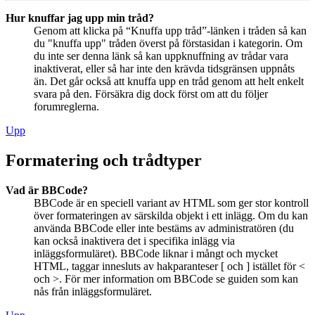
Hur knuffar jag upp min tråd?
Genom att klicka på “Knuffa upp tråd”-länken i tråden så kan
du "knuffa upp" tråden överst på förstasidan i kategorin. Om
du inte ser denna länk så kan uppknuffning av trådar vara
inaktiverat, eller så har inte den krävda tidsgränsen uppnåts
än. Det går också att knuffa upp en tråd genom att helt enkelt
svara på den. Försäkra dig dock först om att du följer
forumreglerna.
Upp
Formatering och trådtyper
Vad är BBCode?
BBCode är en speciell variant av HTML som ger stor kontroll
över formateringen av särskilda objekt i ett inlägg. Om du kan
använda BBCode eller inte bestäms av administratören (du
kan också inaktivera det i specifika inlägg via
inläggsformuläret). BBCode liknar i mångt och mycket
HTML, taggar innesluts av hakparanteser [ och ] istället för <
och >. För mer information om BBCode se guiden som kan
nås från inläggsformuläret.