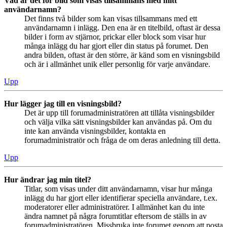
Vad är det för bild som visas tillsammans med mitt
användarnamn?
Det finns två bilder som kan visas tillsammans med ett
användarnamn i inlägg. Den ena är en titelbild, oftast är dessa
bilder i form av stjärnor, prickar eller block som visar hur
många inlägg du har gjort eller din status på forumet. Den
andra bilden, oftast är den större, är känd som en visningsbild
och är i allmänhet unik eller personlig för varje användare.
Upp
Hur lägger jag till en visningsbild?
Det är upp till forumadministratören att tillåta visningsbilder
och välja vilka sätt visningsbilder kan användas på. Om du
inte kan använda visningsbilder, kontakta en
forumadministratör och fråga de om deras anledning till detta.
Upp
Hur ändrar jag min titel?
Titlar, som visas under ditt användarnamn, visar hur många
inlägg du har gjort eller identifierar speciella användare, t.ex.
moderatorer eller administratörer. I allmänhet kan du inte
ändra namnet på några forumtitlar eftersom de ställs in av
forumadministratören. Missbruka inte forumet genom att posta