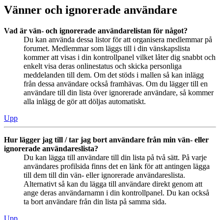
Vänner och ignorerade användare
Vad är vän- och ignorerade användarelistan för något?
Du kan använda dessa listor för att organisera medlemmar på
forumet. Medlemmar som läggs till i din vänskapslista
kommer att visas i din kontrollpanel vilket låter dig snabbt och
enkelt visa deras onlinestatus och skicka personliga
meddelanden till dem. Om det stöds i mallen så kan inlägg
från dessa användare också framhävas. Om du lägger till en
användare till din lista över ignorerade användare, så kommer
alla inlägg de gör att döljas automatiskt.
Upp
Hur lägger jag till / tar jag bort användare från min vän- eller
ignorerade användareslista?
Du kan lägga till användare till din lista på två sätt. På varje
användares profilsida finns det en länk för att antingen lägga
till dem till din vän- eller ignorerade användareslista.
Alternativt så kan du lägga till användare direkt genom att
ange deras användarnamn i din kontrollpanel. Du kan också
ta bort användare från din lista på samma sida.
Upp