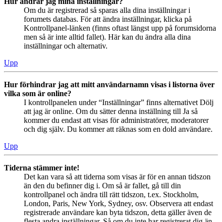
Hur ändrar jag mina inställningar?
Om du är registrerad så sparas alla dina inställningar i
forumets databas. För att ändra inställningar, klicka på
Kontrollpanel-länken (finns oftast längst upp på forumsidorna
men så är inte alltid fallet). Här kan du ändra alla dina
inställningar och alternativ.
Upp
Hur förhindrar jag att mitt användarnamn visas i listorna över
vilka som är online?
I kontrollpanelen under “Inställningar” finns alternativet Dölj
att jag är online. Om du sätter denna inställning till Ja så
kommer du endast att visas för administratörer, moderatorer
och dig själv. Du kommer att räknas som en dold användare.
Upp
Tiderna stämmer inte!
Det kan vara så att tiderna som visas är för en annan tidszon
än den du befinner dig i. Om så är fallet, gå till din
kontrollpanel och ändra till rätt tidszon, t.ex. Stockholm,
London, Paris, New York, Sydney, osv. Observera att endast
registrerade användare kan byta tidszon, detta gäller även de
flesta andra inställningar. Så om du inte har registrerat dig än,