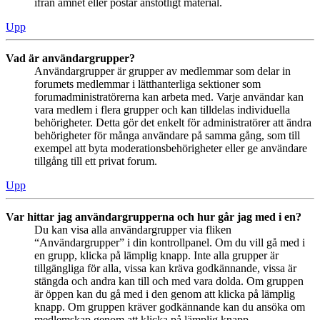
ifrån ämnet eller postar anstötligt material.
Upp
Vad är användargrupper?
Användargrupper är grupper av medlemmar som delar in
forumets medlemmar i lätthanterliga sektioner som
forumadministratörerna kan arbeta med. Varje användar kan
vara medlem i flera grupper och kan tilldelas individuella
behörigheter. Detta gör det enkelt för administratörer att ändra
behörigheter för många användare på samma gång, som till
exempel att byta moderationsbehörigheter eller ge användare
tillgång till ett privat forum.
Upp
Var hittar jag användargrupperna och hur går jag med i en?
Du kan visa alla användargrupper via fliken
“Användargrupper” i din kontrollpanel. Om du vill gå med i
en grupp, klicka på lämplig knapp. Inte alla grupper är
tillgängliga för alla, vissa kan kräva godkännande, vissa är
stängda och andra kan till och med vara dolda. Om gruppen
är öppen kan du gå med i den genom att klicka på lämplig
knapp. Om gruppen kräver godkännande kan du ansöka om
medlemskap genom att klicka på lämplig knapp.