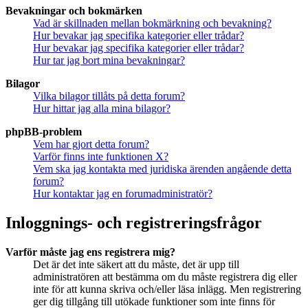
Bevakningar och bokmärken
Vad är skillnaden mellan bokmärkning och bevakning?
Hur bevakar jag specifika kategorier eller trådar?
Hur bevakar jag specifika kategorier eller trådar?
Hur tar jag bort mina bevakningar?
Bilagor
Vilka bilagor tillåts på detta forum?
Hur hittar jag alla mina bilagor?
phpBB-problem
Vem har gjort detta forum?
Varför finns inte funktionen X?
Vem ska jag kontakta med juridiska ärenden angående detta
forum?
Hur kontaktar jag en forumadministratör?
Inloggnings- och registreringsfrågor
Varför måste jag ens registrera mig?
Det är det inte säkert att du måste, det är upp till
administratören att bestämma om du måste registrera dig eller
inte för att kunna skriva och/eller läsa inlägg. Men registrering
ger dig tillgång till utökade funktioner som inte finns för