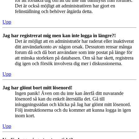
för att försäkra dig om att du inte har bannlysts från forumet.
Det är också möjligt att administratören har gjort en
felinställning och behöver åtgärda detta.
Upp
Jag har registrerat mig men kan inte logga in längre?!
Det är möjligt att en administratör har raderat eller inaktiverat
ditt användarkonto av någon orsak. Dessutom rensar många
forum då och då bort användare som inte postat på länge för
att minska storleken på databasen. Om så har skett, registrera
dig igen och försök involvera dig mer i diskussionerna.
Upp
Jag har glömt bort mitt lösenord!
Ingen panik! Även om du inte kan återfå ditt nuvarande
lösenord så kan du enkelt återställa det. Gå till
inloggningssidan och klicka på Jag har glömt mitt lösenord.
Följ instruktionerna och du kommer att kunna logga in igen
inom kort.
Upp