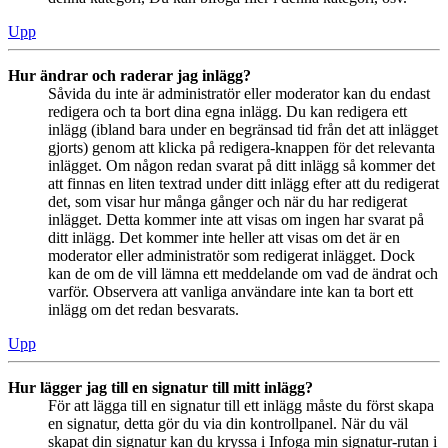
Upp
Hur ändrar och raderar jag inlägg?
Såvida du inte är administratör eller moderator kan du endast
redigera och ta bort dina egna inlägg. Du kan redigera ett
inlägg (ibland bara under en begränsad tid från det att inlägget
gjorts) genom att klicka på redigera-knappen för det relevanta
inlägget. Om någon redan svarat på ditt inlägg så kommer det
att finnas en liten textrad under ditt inlägg efter att du redigerat
det, som visar hur många gånger och när du har redigerat
inlägget. Detta kommer inte att visas om ingen har svarat på
ditt inlägg. Det kommer inte heller att visas om det är en
moderator eller administratör som redigerat inlägget. Dock
kan de om de vill lämna ett meddelande om vad de ändrat och
varför. Observera att vanliga användare inte kan ta bort ett
inlägg om det redan besvarats.
Upp
Hur lägger jag till en signatur till mitt inlägg?
För att lägga till en signatur till ett inlägg måste du först skapa
en signatur, detta gör du via din kontrollpanel. När du väl
skapat din signatur kan du kryssa i Infoga min signatur-rutan i