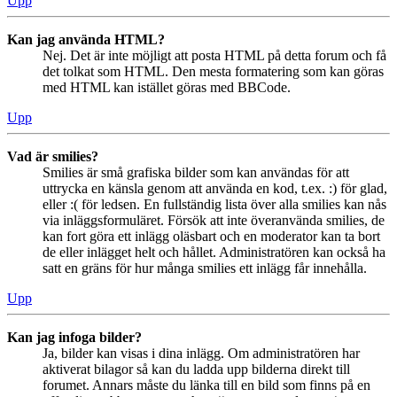
Upp
Kan jag använda HTML?
Nej. Det är inte möjligt att posta HTML på detta forum och få
det tolkat som HTML. Den mesta formatering som kan göras
med HTML kan istället göras med BBCode.
Upp
Vad är smilies?
Smilies är små grafiska bilder som kan användas för att
uttrycka en känsla genom att använda en kod, t.ex. :) för glad,
eller :( för ledsen. En fullständig lista över alla smilies kan nås
via inläggsformuläret. Försök att inte överanvända smilies, de
kan fort göra ett inlägg oläsbart och en moderator kan ta bort
de eller inlägget helt och hållet. Administratören kan också ha
satt en gräns för hur många smilies ett inlägg får innehålla.
Upp
Kan jag infoga bilder?
Ja, bilder kan visas i dina inlägg. Om administratören har
aktiverat bilagor så kan du ladda upp bilderna direkt till
forumet. Annars måste du länka till en bild som finns på en