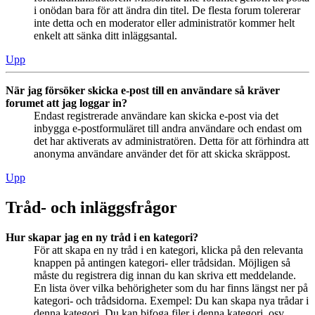
i onödan bara för att ändra din titel. De flesta forum tolererar
inte detta och en moderator eller administratör kommer helt
enkelt att sänka ditt inläggsantal.
Upp
När jag försöker skicka e-post till en användare så kräver
forumet att jag loggar in?
Endast registrerade användare kan skicka e-post via det
inbygga e-postformuläret till andra användare och endast om
det har aktiverats av administratören. Detta för att förhindra att
anonyma användare använder det för att skicka skräppost.
Upp
Tråd- och inläggsfrågor
Hur skapar jag en ny tråd i en kategori?
För att skapa en ny tråd i en kategori, klicka på den relevanta
knappen på antingen kategori- eller trådsidan. Möjligen så
måste du registrera dig innan du kan skriva ett meddelande.
En lista över vilka behörigheter som du har finns längst ner på
kategori- och trådsidorna. Exempel: Du kan skapa nya trådar i
denna kategori, Du kan bifoga filer i denna kategori, osv.