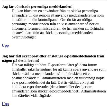
Jag får oönskade personliga meddelanden!
Du kan blockera en användare från att skicka personliga
användare till dig genom att använda meddelanderegler som
du ställer in i din kontrollpanel. Om du får anstötliga
personliga meddelanden från en viss användare så bör du
informera forumadministratören, de har makten att förhindra
en användare från att skicka personliga meddelanden
överhuvudtaget.
Upp
Jag har fått skräppost eller anstötliga e-postmeddelanden från
någon på detta forum!
Det var tråkigt att höra. E-postformuläret på detta forum
innehåller säkerhetsrutiner för att kunna spåra användare som
skickar sådana meddelanden, så du bör skicka ett e-
postmeddelande till administratören med en fullständig kopia
av e-postmeddelandet du fått. Det är väldigt viktigt att
inkludera e-posthuvudet (detta innehåller detaljer om
användaren som skickat e-postmeddelandet). Administratören
kan därefter vidta åtgärder.
Upp