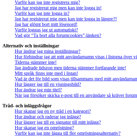
Varför kan jag inte registrera mig?
Jag har registrerat mig men kan inte logga in!
Varför kan jag inte logga in?
Jag har registrerat mig men kan inte logga in längre?!
Jag har glömt bort mitt lösenord!
Varför loggas jag ut automatiskt?
Vad gör “Ta bort alla forumcookies”-länken?
Alternativ och inställningar
Hur ändrar jag mina inställningar?
Hur förhindrar jag att mitt användarnamn visas i listorna över v
Tiderna stämmer inte!
Jag ändrade tidszon men tiderna stämmer fortfarande inte!
Mitt språk finns inte med i listan!
Vad är det för bild som visas tillsammans med mitt användarn
Hur lägger jag till en visningsbild?
Hur ändrar jag min titel?
När jag försöker skicka e-post till en användare så kräver forume
Tråd- och inläggsfrågor
Hur skapar jag en ny tråd i en kategori?
Hur ändrar och raderar jag inlägg?
Hur lägger jag till en signatur till mitt inlägg?
Hur skapar jag en omröstning?
Varför kan jag inte lägga till fler omröstningsalternativ?