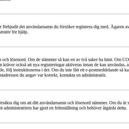
ler förbjudit det användarnamn du försöker registrera dig med. Ägaren av
ratör för hjälp.
mn och lösenord. Om de stämmer så kan en av två saker ha hänt. Om COP
um kräver också att nya registreringar aktiveras innan de kan användas, a
e, följ instruktionerna i det. Om du inte fått ett e-postmeddelande så ka
ostadressen du angav var korrekt, kontakta en administratör.
t, försäkra dig om att ditt användarnamn och lösenord stämmer. Om du är s
tt administratören har gjort en felinställning och behöver åtgärda detta.