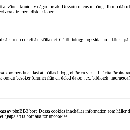
at ditt användarkonto av någon orsak. Dessutom rensar många forum då och
volvera dig mer i diskussionerna.
 så kan du enkelt återställa det. Gå till inloggningssidan och klicka på
å kommer du endast att hållas inloggad för en viss tid. Detta förhindrar
 om du besöker forumet från en delad dator, t.ex. bibliotek, internetcaf
ats av phpBB3 bort. Dessa cookies innehåller information som håller dig
t hjälpa att ta bort alla forumcookies.