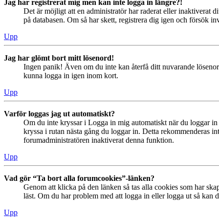
Jag har registrerat mig men kan inte logga in längre?!
Det är möjligt att en administratör har raderat eller inaktiver
på databasen. Om så har skett, registrera dig igen och försök in
Upp
Jag har glömt bort mitt lösenord!
Ingen panik! Även om du inte kan återfå ditt nuvarande lösenord
kunna logga in igen inom kort.
Upp
Varför loggas jag ut automatiskt?
Om du inte kryssar i Logga in mig automatiskt när du loggar in s
kryssa i rutan nästa gång du loggar in. Detta rekommenderas inte
forumadministratören inaktiverat denna funktion.
Upp
Vad gör “Ta bort alla forumcookies”-länken?
Genom att klicka på den länken så tas alla cookies som har skap
läst. Om du har problem med att logga in eller logga ut så kan de
Upp