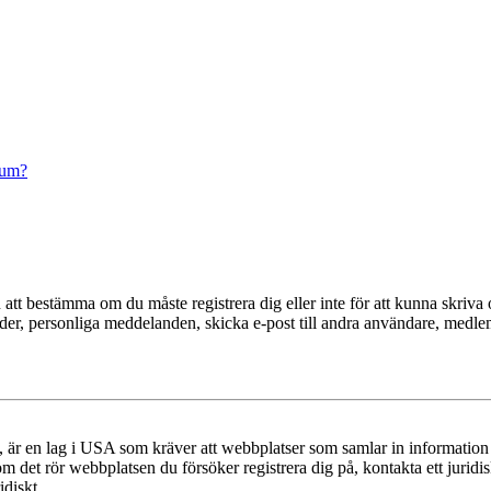
rum?
en att bestämma om du måste registrera dig eller inte för att kunna skriva 
ilder, personliga meddelanden, skicka e-post till andra användare, medl
r en lag i USA som kräver att webbplatser som samlar in information frå
 om det rör webbplatsen du försöker registrera dig på, kontakta ett juri
diskt.