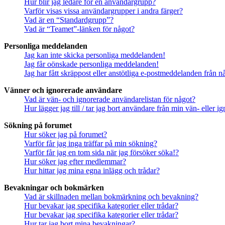
Hur blir jag ledare för en användargrupp?
Varför visas vissa användargrupper i andra färger?
Vad är en “Standardgrupp”?
Vad är “Teamet”-länken för något?
Personliga meddelanden
Jag kan inte skicka personliga meddelanden!
Jag får oönskade personliga meddelanden!
Jag har fått skräppost eller anstötliga e-postmeddelanden från 
Vänner och ignorerade användare
Vad är vän- och ignorerade användarelistan för något?
Hur lägger jag till / tar jag bort användare från min vän- eller 
Sökning på forumet
Hur söker jag på forumet?
Varför får jag inga träffar på min sökning?
Varför får jag en tom sida när jag försöker söka!?
Hur söker jag efter medlemmar?
Hur hittar jag mina egna inlägg och trådar?
Bevakningar och bokmärken
Vad är skillnaden mellan bokmärkning och bevakning?
Hur bevakar jag specifika kategorier eller trådar?
Hur bevakar jag specifika kategorier eller trådar?
Hur tar jag bort mina bevakningar?