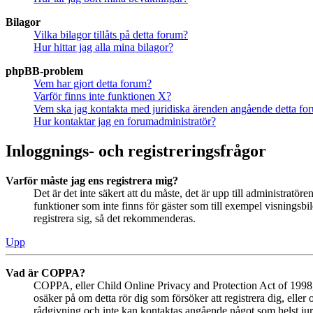
Bilagor
Vilka bilagor tillåts på detta forum?
Hur hittar jag alla mina bilagor?
phpBB-problem
Vem har gjort detta forum?
Varför finns inte funktionen X?
Vem ska jag kontakta med juridiska ärenden angående detta fo
Hur kontaktar jag en forumadministratör?
Inloggnings- och registreringsfrågor
Varför måste jag ens registrera mig?
Det är det inte säkert att du måste, det är upp till administratör
funktioner som inte finns för gäster som till exempel visningsb
registrera sig, så det rekommenderas.
Upp
Vad är COPPA?
COPPA, eller Child Online Privacy and Protection Act of 1998, ä
osäker på om detta rör dig som försöker att registrera dig, eller
rådgivning och inte kan kontaktas angående något som helst juri