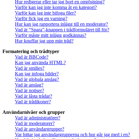
Hur redigerar eller tar jag bort en omröstning?
Varför kan jag inte komma åt en kategori?
Varför kan jag inte bifoga filer?
Varför fick jag en varning?
Hur kan jag rapportera inlägg till en moderator?
Vad är “Spara”-knappen i trådformuläret till för?
Varför måste mitt inlägg godkännas?
Hur knuffar jag upp min tråd?
Formatering och trådtyper
Vad är BBCode?
Kan jag använda HTML?
Vad är smilies?
Kan jag infoga bilder?
Vad är globala anslag?
Vad är anslag?
Vad är notiser?
Vad är låsta trådar?
Vad är trådikoner?
Användarnivåer och grupper
Vad är administratörer?
Vad är moderatorer?
Vad är användargrupper?
Var hittar jag användargrupperna och hur går jag med i en?