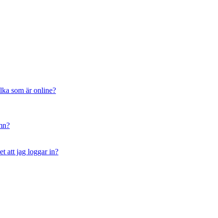
ilka som är online?
amn?
t att jag loggar in?