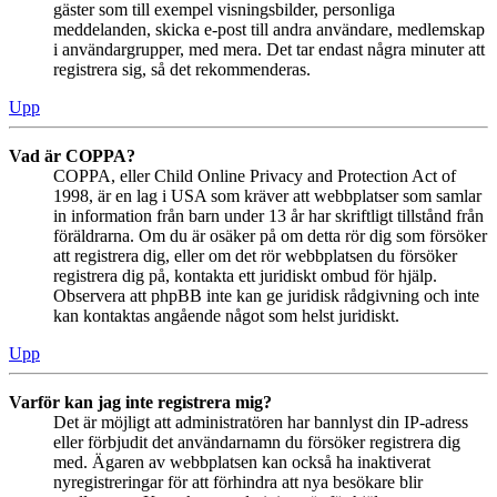
gäster som till exempel visningsbilder, personliga
meddelanden, skicka e-post till andra användare, medlemskap
i användargrupper, med mera. Det tar endast några minuter att
registrera sig, så det rekommenderas.
Upp
Vad är COPPA?
COPPA, eller Child Online Privacy and Protection Act of
1998, är en lag i USA som kräver att webbplatser som samlar
in information från barn under 13 år har skriftligt tillstånd från
föräldrarna. Om du är osäker på om detta rör dig som försöker
att registrera dig, eller om det rör webbplatsen du försöker
registrera dig på, kontakta ett juridiskt ombud för hjälp.
Observera att phpBB inte kan ge juridisk rådgivning och inte
kan kontaktas angående något som helst juridiskt.
Upp
Varför kan jag inte registrera mig?
Det är möjligt att administratören har bannlyst din IP-adress
eller förbjudit det användarnamn du försöker registrera dig
med. Ägaren av webbplatsen kan också ha inaktiverat
nyregistreringar för att förhindra att nya besökare blir