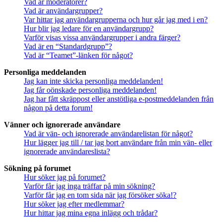
Vad är moderatorer?
Vad är användargrupper?
Var hittar jag användargrupperna och hur går jag med i en?
Hur blir jag ledare för en användargrupp?
Varför visas vissa användargrupper i andra färger?
Vad är en “Standardgrupp”?
Vad är “Teamet”-länken för något?
Personliga meddelanden
Jag kan inte skicka personliga meddelanden!
Jag får oönskade personliga meddelanden!
Jag har fått skräppost eller anstötliga e-postmeddelanden från
någon på detta forum!
Vänner och ignorerade användare
Vad är vän- och ignorerade användarelistan för något?
Hur lägger jag till / tar jag bort användare från min vän- eller
ignorerade användareslista?
Sökning på forumet
Hur söker jag på forumet?
Varför får jag inga träffar på min sökning?
Varför får jag en tom sida när jag försöker söka!?
Hur söker jag efter medlemmar?
Hur hittar jag mina egna inlägg och trådar?