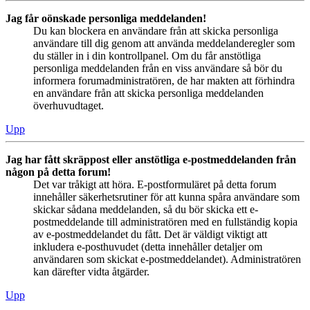
Jag får oönskade personliga meddelanden!
Du kan blockera en användare från att skicka personliga
användare till dig genom att använda meddelanderegler som
du ställer in i din kontrollpanel. Om du får anstötliga
personliga meddelanden från en viss användare så bör du
informera forumadministratören, de har makten att förhindra
en användare från att skicka personliga meddelanden
överhuvudtaget.
Upp
Jag har fått skräppost eller anstötliga e-postmeddelanden från
någon på detta forum!
Det var tråkigt att höra. E-postformuläret på detta forum
innehåller säkerhetsrutiner för att kunna spåra användare som
skickar sådana meddelanden, så du bör skicka ett e-
postmeddelande till administratören med en fullständig kopia
av e-postmeddelandet du fått. Det är väldigt viktigt att
inkludera e-posthuvudet (detta innehåller detaljer om
användaren som skickat e-postmeddelandet). Administratören
kan därefter vidta åtgärder.
Upp