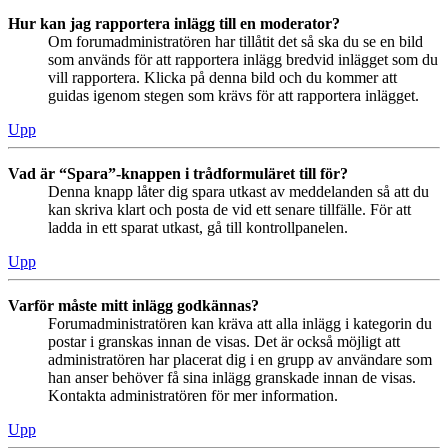
Hur kan jag rapportera inlägg till en moderator?
Om forumadministratören har tillåtit det så ska du se en bild
som används för att rapportera inlägg bredvid inlägget som du
vill rapportera. Klicka på denna bild och du kommer att
guidas igenom stegen som krävs för att rapportera inlägget.
Upp
Vad är “Spara”-knappen i trådformuläret till för?
Denna knapp låter dig spara utkast av meddelanden så att du
kan skriva klart och posta de vid ett senare tillfälle. För att
ladda in ett sparat utkast, gå till kontrollpanelen.
Upp
Varför måste mitt inlägg godkännas?
Forumadministratören kan kräva att alla inlägg i kategorin du
postar i granskas innan de visas. Det är också möjligt att
administratören har placerat dig i en grupp av användare som
han anser behöver få sina inlägg granskade innan de visas.
Kontakta administratören för mer information.
Upp