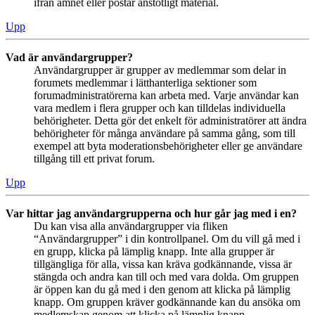
ifrån ämnet eller postar anstötligt material.
Upp
Vad är användargrupper?
Användargrupper är grupper av medlemmar som delar in
forumets medlemmar i lätthanterliga sektioner som
forumadministratörerna kan arbeta med. Varje användar kan
vara medlem i flera grupper och kan tilldelas individuella
behörigheter. Detta gör det enkelt för administratörer att ändra
behörigheter för många användare på samma gång, som till
exempel att byta moderationsbehörigheter eller ge användare
tillgång till ett privat forum.
Upp
Var hittar jag användargrupperna och hur går jag med i en?
Du kan visa alla användargrupper via fliken
“Användargrupper” i din kontrollpanel. Om du vill gå med i
en grupp, klicka på lämplig knapp. Inte alla grupper är
tillgängliga för alla, vissa kan kräva godkännande, vissa är
stängda och andra kan till och med vara dolda. Om gruppen
är öppen kan du gå med i den genom att klicka på lämplig
knapp. Om gruppen kräver godkännande kan du ansöka om
medlemskap genom att klicka på lämplig knapp.