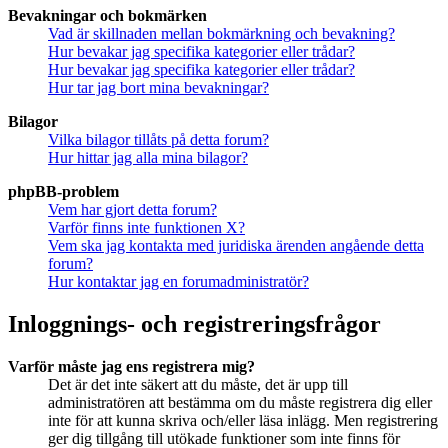
Bevakningar och bokmärken
Vad är skillnaden mellan bokmärkning och bevakning?
Hur bevakar jag specifika kategorier eller trådar?
Hur bevakar jag specifika kategorier eller trådar?
Hur tar jag bort mina bevakningar?
Bilagor
Vilka bilagor tillåts på detta forum?
Hur hittar jag alla mina bilagor?
phpBB-problem
Vem har gjort detta forum?
Varför finns inte funktionen X?
Vem ska jag kontakta med juridiska ärenden angående detta
forum?
Hur kontaktar jag en forumadministratör?
Inloggnings- och registreringsfrågor
Varför måste jag ens registrera mig?
Det är det inte säkert att du måste, det är upp till
administratören att bestämma om du måste registrera dig eller
inte för att kunna skriva och/eller läsa inlägg. Men registrering
ger dig tillgång till utökade funktioner som inte finns för