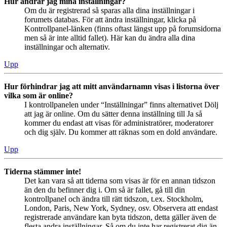
Hur ändrar jag mina inställningar?
Om du är registrerad så sparas alla dina inställningar i
forumets databas. För att ändra inställningar, klicka på
Kontrollpanel-länken (finns oftast längst upp på forumsidorna
men så är inte alltid fallet). Här kan du ändra alla dina
inställningar och alternativ.
Upp
Hur förhindrar jag att mitt användarnamn visas i listorna över
vilka som är online?
I kontrollpanelen under “Inställningar” finns alternativet Dölj
att jag är online. Om du sätter denna inställning till Ja så
kommer du endast att visas för administratörer, moderatorer
och dig själv. Du kommer att räknas som en dold användare.
Upp
Tiderna stämmer inte!
Det kan vara så att tiderna som visas är för en annan tidszon
än den du befinner dig i. Om så är fallet, gå till din
kontrollpanel och ändra till rätt tidszon, t.ex. Stockholm,
London, Paris, New York, Sydney, osv. Observera att endast
registrerade användare kan byta tidszon, detta gäller även de
flesta andra inställningar. Så om du inte har registrerat dig än,