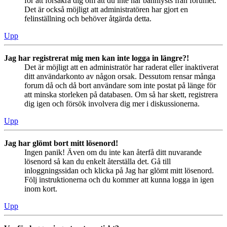
för att försäkra dig om att du inte har bannlysts från forumet.
Det är också möjligt att administratören har gjort en
felinställning och behöver åtgärda detta.
Upp
Jag har registrerat mig men kan inte logga in längre?!
Det är möjligt att en administratör har raderat eller inaktiverat
ditt användarkonto av någon orsak. Dessutom rensar många
forum då och då bort användare som inte postat på länge för
att minska storleken på databasen. Om så har skett, registrera
dig igen och försök involvera dig mer i diskussionerna.
Upp
Jag har glömt bort mitt lösenord!
Ingen panik! Även om du inte kan återfå ditt nuvarande
lösenord så kan du enkelt återställa det. Gå till
inloggningssidan och klicka på Jag har glömt mitt lösenord.
Följ instruktionerna och du kommer att kunna logga in igen
inom kort.
Upp