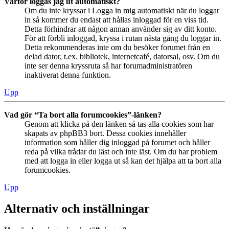
Varför loggas jag ut automatiskt?
Om du inte kryssar i Logga in mig automatiskt när du loggar
in så kommer du endast att hållas inloggad för en viss tid.
Detta förhindrar att någon annan använder sig av ditt konto.
För att förbli inloggad, kryssa i rutan nästa gång du loggar in.
Detta rekommenderas inte om du besöker forumet från en
delad dator, t.ex. bibliotek, internetcafé, datorsal, osv. Om du
inte ser denna kryssruta så har forumadministratören
inaktiverat denna funktion.
Upp
Vad gör “Ta bort alla forumcookies”-länken?
Genom att klicka på den länken så tas alla cookies som har
skapats av phpBB3 bort. Dessa cookies innehåller
information som håller dig inloggad på forumet och håller
reda på vilka trådar du läst och inte läst. Om du har problem
med att logga in eller logga ut så kan det hjälpa att ta bort alla
forumcookies.
Upp
Alternativ och inställningar