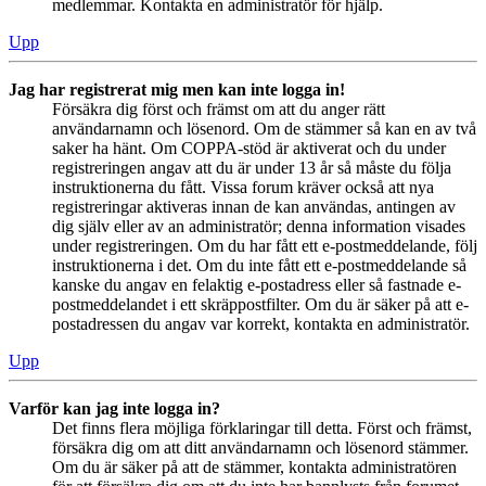
medlemmar. Kontakta en administratör för hjälp.
Upp
Jag har registrerat mig men kan inte logga in!
Försäkra dig först och främst om att du anger rätt
användarnamn och lösenord. Om de stämmer så kan en av två
saker ha hänt. Om COPPA-stöd är aktiverat och du under
registreringen angav att du är under 13 år så måste du följa
instruktionerna du fått. Vissa forum kräver också att nya
registreringar aktiveras innan de kan användas, antingen av
dig själv eller av an administratör; denna information visades
under registreringen. Om du har fått ett e-postmeddelande, följ
instruktionerna i det. Om du inte fått ett e-postmeddelande så
kanske du angav en felaktig e-postadress eller så fastnade e-
postmeddelandet i ett skräppostfilter. Om du är säker på att e-
postadressen du angav var korrekt, kontakta en administratör.
Upp
Varför kan jag inte logga in?
Det finns flera möjliga förklaringar till detta. Först och främst,
försäkra dig om att ditt användarnamn och lösenord stämmer.
Om du är säker på att de stämmer, kontakta administratören