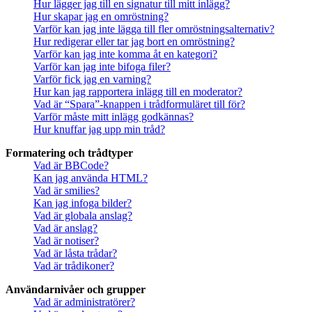
Hur lägger jag till en signatur till mitt inlägg?
Hur skapar jag en omröstning?
Varför kan jag inte lägga till fler omröstningsalternativ?
Hur redigerar eller tar jag bort en omröstning?
Varför kan jag inte komma åt en kategori?
Varför kan jag inte bifoga filer?
Varför fick jag en varning?
Hur kan jag rapportera inlägg till en moderator?
Vad är “Spara”-knappen i trådformuläret till för?
Varför måste mitt inlägg godkännas?
Hur knuffar jag upp min tråd?
Formatering och trådtyper
Vad är BBCode?
Kan jag använda HTML?
Vad är smilies?
Kan jag infoga bilder?
Vad är globala anslag?
Vad är anslag?
Vad är notiser?
Vad är låsta trådar?
Vad är trådikoner?
Användarnivåer och grupper
Vad är administratörer?