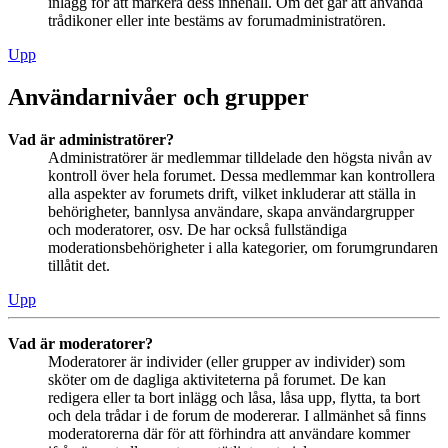
inlägg för att markera dess innehåll. Om det går att använda
trådikoner eller inte bestäms av forumadministratören.
Upp
Användarnivåer och grupper
Vad är administratörer?
Administratörer är medlemmar tilldelade den högsta nivån av
kontroll över hela forumet. Dessa medlemmar kan kontrollera
alla aspekter av forumets drift, vilket inkluderar att ställa in
behörigheter, bannlysa användare, skapa användargrupper
och moderatorer, osv. De har också fullständiga
moderationsbehörigheter i alla kategorier, om forumgrundaren
tillåtit det.
Upp
Vad är moderatorer?
Moderatorer är individer (eller grupper av individer) som
sköter om de dagliga aktiviteterna på forumet. De kan
redigera eller ta bort inlägg och låsa, låsa upp, flytta, ta bort
och dela trådar i de forum de modererar. I allmänhet så finns
moderatorerna där för att förhindra att användare kommer