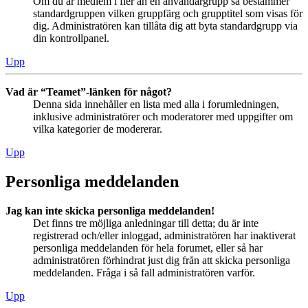
Om du är medlem i fler än en användargrupp så bestämmer
standardgruppen vilken gruppfärg och grupptitel som visas för
dig. Administratören kan tillåta dig att byta standardgrupp via
din kontrollpanel.
Upp
Vad är “Teamet”-länken för något?
Denna sida innehåller en lista med alla i forumledningen,
inklusive administratörer och moderatorer med uppgifter om
vilka kategorier de modererar.
Upp
Personliga meddelanden
Jag kan inte skicka personliga meddelanden!
Det finns tre möjliga anledningar till detta; du är inte
registrerad och/eller inloggad, administratören har inaktiverat
personliga meddelanden för hela forumet, eller så har
administratören förhindrat just dig från att skicka personliga
meddelanden. Fråga i så fall administratören varför.
Upp