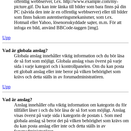
offentlig webbserver, t.ex. http://www.example.com/my-
picture.gif. Du kan inte länka till bilder som bara finns på din
PC (såvida den inte är en offentlig webbserver) eller till bilder
som finns bakom autentiseringsmekanismer, som t.ex.
Hotmail eller Yahoo, lösenorsskyddade sajter, m.m. För att
infoga en bild, använd BBCode-taggen [img].
Upp
Vad är globala anslag?
Globala anslag innehåller viktig information och du bör läsa
de så fort som möjligt. Globala anslag visas överst på varje
sida i varje kategori och i kontrollpanelen. Om du kan posta
ett globalt anslag eller inte beror på vilken behörighet som
krävs och detta ställs in av forumadministratören.
Upp
Vad är anslag?
Anslag innehåller ofta viktig information om kategorin du för
tillfället läser i och du bör läsa de så fort som möjligt. Anslag
visas överst på varje sida i kategorin de postats i. Som med
globala anslag så beror det på vilken behörighet som krävs om
du kan posta anslag eller inte och detta ställs in av