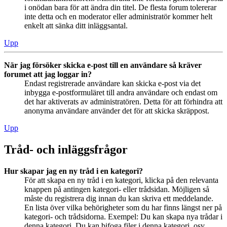
i onödan bara för att ändra din titel. De flesta forum tolererar
inte detta och en moderator eller administratör kommer helt
enkelt att sänka ditt inläggsantal.
Upp
När jag försöker skicka e-post till en användare så kräver
forumet att jag loggar in?
Endast registrerade användare kan skicka e-post via det
inbygga e-postformuläret till andra användare och endast om
det har aktiverats av administratören. Detta för att förhindra att
anonyma användare använder det för att skicka skräppost.
Upp
Tråd- och inläggsfrågor
Hur skapar jag en ny tråd i en kategori?
För att skapa en ny tråd i en kategori, klicka på den relevanta
knappen på antingen kategori- eller trådsidan. Möjligen så
måste du registrera dig innan du kan skriva ett meddelande.
En lista över vilka behörigheter som du har finns längst ner på
kategori- och trådsidorna. Exempel: Du kan skapa nya trådar i
denna kategori, Du kan bifoga filer i denna kategori, osv.