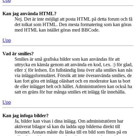
Upp
Kan jag använda HTML?
Nej. Det är inte möjligt att posta HTML på detta forum och få
det tolkat som HTML. Den mesta formatering som kan göras
med HTML kan istället göras med BBCode.
Upp
Vad är smilies?
Smilies är små grafiska bilder som kan användas för att
uttrycka en känsla genom att använda en kod, t.ex. :) för glad,
eller :( för ledsen. En fullständig lista över alla smilies kan nås
via inläggsformuläret. Försök att inte överanvända smilies, de
kan fort göra ett inlägg oläsbart och en moderator kan ta bort
de eller inlägget helt och hållet. Administratören kan också ha
satt en gräns för hur många smilies ett inlägg får innehålla.
Upp
Kan jag infoga bilder?
Ja, bilder kan visas i dina inlägg. Om administratören har
aktiverat bilagor så kan du ladda upp bilderna direkt till
forumet. Annars måste du länka till en bild som finns på en