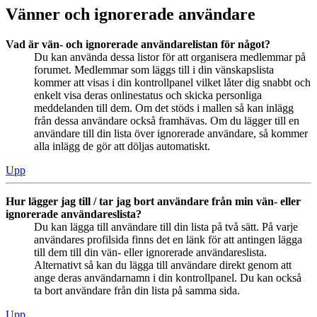
Vänner och ignorerade användare
Vad är vän- och ignorerade användarelistan för något?
Du kan använda dessa listor för att organisera medlemmar på
forumet. Medlemmar som läggs till i din vänskapslista
kommer att visas i din kontrollpanel vilket låter dig snabbt och
enkelt visa deras onlinestatus och skicka personliga
meddelanden till dem. Om det stöds i mallen så kan inlägg
från dessa användare också framhävas. Om du lägger till en
användare till din lista över ignorerade användare, så kommer
alla inlägg de gör att döljas automatiskt.
Upp
Hur lägger jag till / tar jag bort användare från min vän- eller
ignorerade användareslista?
Du kan lägga till användare till din lista på två sätt. På varje
användares profilsida finns det en länk för att antingen lägga
till dem till din vän- eller ignorerade användareslista.
Alternativt så kan du lägga till användare direkt genom att
ange deras användarnamn i din kontrollpanel. Du kan också
ta bort användare från din lista på samma sida.
Upp