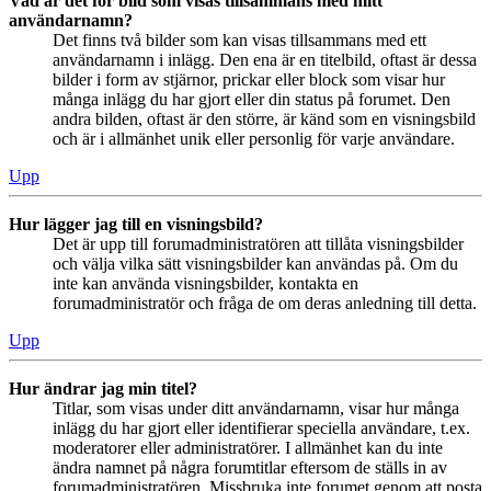
Vad är det för bild som visas tillsammans med mitt
användarnamn?
Det finns två bilder som kan visas tillsammans med ett
användarnamn i inlägg. Den ena är en titelbild, oftast är dessa
bilder i form av stjärnor, prickar eller block som visar hur
många inlägg du har gjort eller din status på forumet. Den
andra bilden, oftast är den större, är känd som en visningsbild
och är i allmänhet unik eller personlig för varje användare.
Upp
Hur lägger jag till en visningsbild?
Det är upp till forumadministratören att tillåta visningsbilder
och välja vilka sätt visningsbilder kan användas på. Om du
inte kan använda visningsbilder, kontakta en
forumadministratör och fråga de om deras anledning till detta.
Upp
Hur ändrar jag min titel?
Titlar, som visas under ditt användarnamn, visar hur många
inlägg du har gjort eller identifierar speciella användare, t.ex.
moderatorer eller administratörer. I allmänhet kan du inte
ändra namnet på några forumtitlar eftersom de ställs in av
forumadministratören. Missbruka inte forumet genom att posta