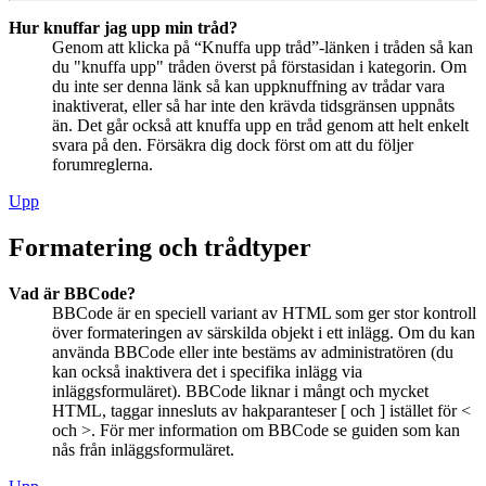
Hur knuffar jag upp min tråd?
Genom att klicka på “Knuffa upp tråd”-länken i tråden så kan
du "knuffa upp" tråden överst på förstasidan i kategorin. Om
du inte ser denna länk så kan uppknuffning av trådar vara
inaktiverat, eller så har inte den krävda tidsgränsen uppnåts
än. Det går också att knuffa upp en tråd genom att helt enkelt
svara på den. Försäkra dig dock först om att du följer
forumreglerna.
Upp
Formatering och trådtyper
Vad är BBCode?
BBCode är en speciell variant av HTML som ger stor kontroll
över formateringen av särskilda objekt i ett inlägg. Om du kan
använda BBCode eller inte bestäms av administratören (du
kan också inaktivera det i specifika inlägg via
inläggsformuläret). BBCode liknar i mångt och mycket
HTML, taggar innesluts av hakparanteser [ och ] istället för <
och >. För mer information om BBCode se guiden som kan
nås från inläggsformuläret.