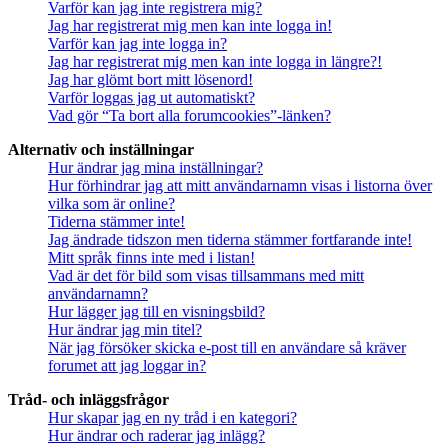
Varför kan jag inte registrera mig?
Jag har registrerat mig men kan inte logga in!
Varför kan jag inte logga in?
Jag har registrerat mig men kan inte logga in längre?!
Jag har glömt bort mitt lösenord!
Varför loggas jag ut automatiskt?
Vad gör “Ta bort alla forumcookies”-länken?
Alternativ och inställningar
Hur ändrar jag mina inställningar?
Hur förhindrar jag att mitt användarnamn visas i listorna över
vilka som är online?
Tiderna stämmer inte!
Jag ändrade tidszon men tiderna stämmer fortfarande inte!
Mitt språk finns inte med i listan!
Vad är det för bild som visas tillsammans med mitt
användarnamn?
Hur lägger jag till en visningsbild?
Hur ändrar jag min titel?
När jag försöker skicka e-post till en användare så kräver
forumet att jag loggar in?
Tråd- och inläggsfrågor
Hur skapar jag en ny tråd i en kategori?
Hur ändrar och raderar jag inlägg?