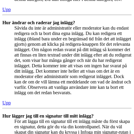
Upp
Hur ändrar och raderar jag inlägg?
Såvida du inte är administratör eller moderator kan du endast
redigera och ta bort dina egna inlägg. Du kan redigera ett
inlägg (ibland bara under en begränsad tid från det att inlägget
gjorts) genom att klicka på redigera-knappen för det relevanta
inlägget. Om någon redan svarat på ditt inlägg så kommer det
att finnas en liten textrad under ditt inlägg efter att du redigerat
det, som visar hur många gånger och när du har redigerat
inlägget. Detta kommer inte att visas om ingen har svarat på
ditt inlägg. Det kommer inte heller att visas om det är en
moderator eller administratör som redigerat inlägget. Dock
kan de om de vill lämna ett meddelande om vad de ändrat och
varför. Observera att vanliga användare inte kan ta bort ett
inlägg om det redan besvarats.
Upp
Hur lägger jag till en signatur till mitt inlägg?
För att lägga till en signatur till ett inlägg måste du först skapa
en signatur, detta gör du via din kontrollpanel. När du väl
skapat din signatur kan du kryssa i Infoga min signatur-rutan i