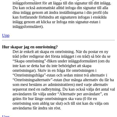
inläggsformuläret för att lägga till din signatur till ditt inlägg.
Du kan också automatiskt alltid infoga din signatur till alla
dina inlägg genom att ändra inställningarna i din profil (du
kan fortfarande förhindra att signaturen infogas i enskilda
inlägg genom att klicka ur Infoga min signatur-rutan i
inläggsformuläret).
Upp
Hur skapar jag en omröstning?
Det är enkelt att skapa en omröstning. När du postar en ny
tråd (eller redigerar det första inlägget i en tråd) så bör du se
“Skapa omröstning”-fliken under inläggsformuläret (om du
inte kan se detta har du inte behörighet att skapa
omröstningar). Skriv in en fråga för omröstningen i
“Omröstningsfråga”-rutan och sedan minst två alternativ i
“Omröstningsalternativ”-rutan (hur många alternativ du får ha
som mest bestäms av administratören) med varje alternativ
separerat med en radbrytning. Du kan också välja det antal val
användaren får välja under “Alternativ per användare”, en
gräns för hur länge omröstningen ska vara (0 för en
omröstning som aldrig tar slut) och till sist kan du välja om
användarna får ändra sin röst.
Upp