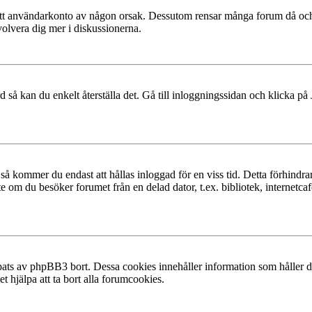
at ditt användarkonto av någon orsak. Dessutom rensar många forum då och
volvera dig mer i diskussionerna.
 så kan du enkelt återställa det. Gå till inloggningssidan och klicka på
å kommer du endast att hållas inloggad för en viss tid. Detta förhindrar
 om du besöker forumet från en delad dator, t.ex. bibliotek, internetcaf
ats av phpBB3 bort. Dessa cookies innehåller information som håller dig
t hjälpa att ta bort alla forumcookies.