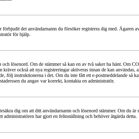
ler förbjudit det användarnamn du försöker registrera dig med. Ägaren av
ratör för hjälp.
mn och lösenord. Om de stämmer så kan en av två saker ha hänt. Om COP
um kräver också att nya registreringar aktiveras innan de kan användas, a
e, följ instruktionerna i det. Om du inte fått ett e-postmeddelande så ka
ostadressen du angav var korrekt, kontakta en administratör.
t, försäkra dig om att ditt användarnamn och lösenord stämmer. Om du är s
tt administratören har gjort en felinställning och behöver åtgärda detta.