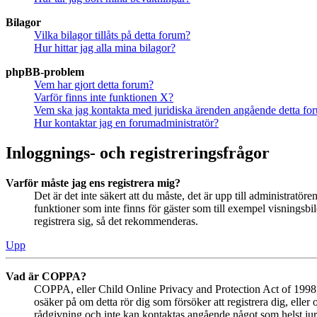
Bilagor
Vilka bilagor tillåts på detta forum?
Hur hittar jag alla mina bilagor?
phpBB-problem
Vem har gjort detta forum?
Varför finns inte funktionen X?
Vem ska jag kontakta med juridiska ärenden angående detta fo
Hur kontaktar jag en forumadministratör?
Inloggnings- och registreringsfrågor
Varför måste jag ens registrera mig?
Det är det inte säkert att du måste, det är upp till administratör
funktioner som inte finns för gäster som till exempel visningsb
registrera sig, så det rekommenderas.
Upp
Vad är COPPA?
COPPA, eller Child Online Privacy and Protection Act of 1998, ä
osäker på om detta rör dig som försöker att registrera dig, eller
rådgivning och inte kan kontaktas angående något som helst juri