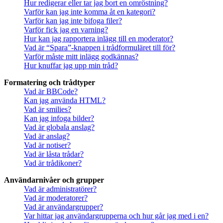
Hur redigerar eller tar jag bort en omröstning?
Varför kan jag inte komma åt en kategori?
Varför kan jag inte bifoga filer?
Varför fick jag en varning?
Hur kan jag rapportera inlägg till en moderator?
Vad är “Spara”-knappen i trådformuläret till för?
Varför måste mitt inlägg godkännas?
Hur knuffar jag upp min tråd?
Formatering och trådtyper
Vad är BBCode?
Kan jag använda HTML?
Vad är smilies?
Kan jag infoga bilder?
Vad är globala anslag?
Vad är anslag?
Vad är notiser?
Vad är låsta trådar?
Vad är trådikoner?
Användarnivåer och grupper
Vad är administratörer?
Vad är moderatorer?
Vad är användargrupper?
Var hittar jag användargrupperna och hur går jag med i en?