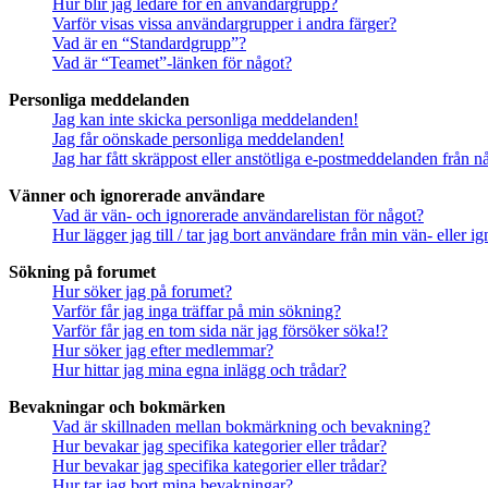
Hur blir jag ledare för en användargrupp?
Varför visas vissa användargrupper i andra färger?
Vad är en “Standardgrupp”?
Vad är “Teamet”-länken för något?
Personliga meddelanden
Jag kan inte skicka personliga meddelanden!
Jag får oönskade personliga meddelanden!
Jag har fått skräppost eller anstötliga e-postmeddelanden från 
Vänner och ignorerade användare
Vad är vän- och ignorerade användarelistan för något?
Hur lägger jag till / tar jag bort användare från min vän- eller 
Sökning på forumet
Hur söker jag på forumet?
Varför får jag inga träffar på min sökning?
Varför får jag en tom sida när jag försöker söka!?
Hur söker jag efter medlemmar?
Hur hittar jag mina egna inlägg och trådar?
Bevakningar och bokmärken
Vad är skillnaden mellan bokmärkning och bevakning?
Hur bevakar jag specifika kategorier eller trådar?
Hur bevakar jag specifika kategorier eller trådar?
Hur tar jag bort mina bevakningar?