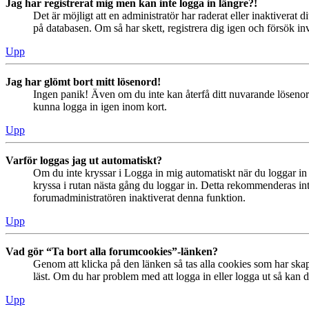
Jag har registrerat mig men kan inte logga in längre?!
Det är möjligt att en administratör har raderat eller inaktiver
på databasen. Om så har skett, registrera dig igen och försök in
Upp
Jag har glömt bort mitt lösenord!
Ingen panik! Även om du inte kan återfå ditt nuvarande lösenord
kunna logga in igen inom kort.
Upp
Varför loggas jag ut automatiskt?
Om du inte kryssar i Logga in mig automatiskt när du loggar in s
kryssa i rutan nästa gång du loggar in. Detta rekommenderas inte
forumadministratören inaktiverat denna funktion.
Upp
Vad gör “Ta bort alla forumcookies”-länken?
Genom att klicka på den länken så tas alla cookies som har skap
läst. Om du har problem med att logga in eller logga ut så kan de
Upp