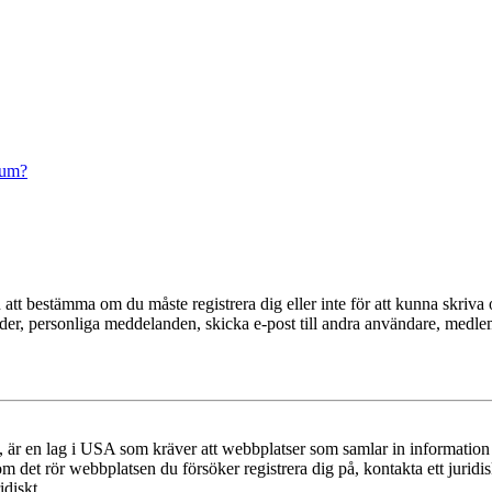
rum?
en att bestämma om du måste registrera dig eller inte för att kunna skriva 
ilder, personliga meddelanden, skicka e-post till andra användare, medl
r en lag i USA som kräver att webbplatser som samlar in information frå
 om det rör webbplatsen du försöker registrera dig på, kontakta ett juri
diskt.