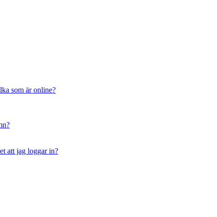
ilka som är online?
amn?
t att jag loggar in?