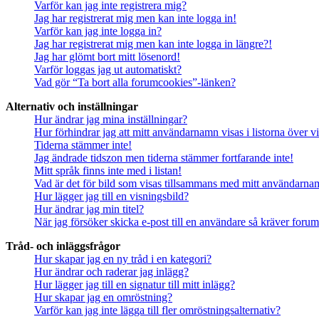
Varför kan jag inte registrera mig?
Jag har registrerat mig men kan inte logga in!
Varför kan jag inte logga in?
Jag har registrerat mig men kan inte logga in längre?!
Jag har glömt bort mitt lösenord!
Varför loggas jag ut automatiskt?
Vad gör “Ta bort alla forumcookies”-länken?
Alternativ och inställningar
Hur ändrar jag mina inställningar?
Hur förhindrar jag att mitt användarnamn visas i listorna över v
Tiderna stämmer inte!
Jag ändrade tidszon men tiderna stämmer fortfarande inte!
Mitt språk finns inte med i listan!
Vad är det för bild som visas tillsammans med mitt användarn
Hur lägger jag till en visningsbild?
Hur ändrar jag min titel?
När jag försöker skicka e-post till en användare så kräver forume
Tråd- och inläggsfrågor
Hur skapar jag en ny tråd i en kategori?
Hur ändrar och raderar jag inlägg?
Hur lägger jag till en signatur till mitt inlägg?
Hur skapar jag en omröstning?
Varför kan jag inte lägga till fler omröstningsalternativ?