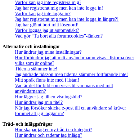
Varför kan jag inte registrera mig?
Jag har registrerat mig men kan inte logga in!
Varför kan jag inte logga in?
Jag har registrerat mig men kan inte logga in längre?!
Jag har glömt bort mitt lösenord!
Varför loggas jag ut automatiskt?
Vad gör “Ta bort alla forumcookies”-länken?
Alternativ och inställningar
Hur ändrar jag mina inställningar?
Hur förhindrar jag att mitt användarnamn visas i listorna över
vilka som är online?
Tiderna stämmer inte!
Jag ändrade tidszon men tiderna stämmer fortfarande inte!
Mitt språk finns inte med i listan!
Vad är det för bild som visas tillsammans med mitt
användarnamn?
Hur lägger jag till en visningsbild?
Hur ändrar jag min titel?
När jag försöker skicka e-post till en användare så kräver
forumet att jag loggar in?
Tråd- och inläggsfrågor
Hur skapar jag en ny tråd i en kategori?
Hur ändrar och raderar jag inlägg?