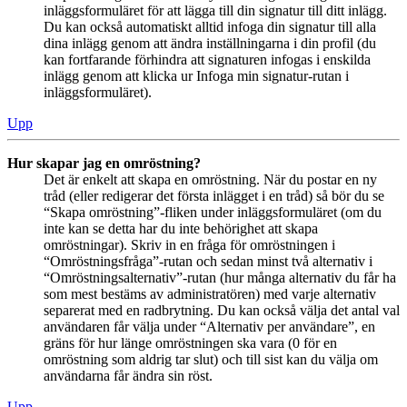
inläggsformuläret för att lägga till din signatur till ditt inlägg.
Du kan också automatiskt alltid infoga din signatur till alla
dina inlägg genom att ändra inställningarna i din profil (du
kan fortfarande förhindra att signaturen infogas i enskilda
inlägg genom att klicka ur Infoga min signatur-rutan i
inläggsformuläret).
Upp
Hur skapar jag en omröstning?
Det är enkelt att skapa en omröstning. När du postar en ny
tråd (eller redigerar det första inlägget i en tråd) så bör du se
“Skapa omröstning”-fliken under inläggsformuläret (om du
inte kan se detta har du inte behörighet att skapa
omröstningar). Skriv in en fråga för omröstningen i
“Omröstningsfråga”-rutan och sedan minst två alternativ i
“Omröstningsalternativ”-rutan (hur många alternativ du får ha
som mest bestäms av administratören) med varje alternativ
separerat med en radbrytning. Du kan också välja det antal val
användaren får välja under “Alternativ per användare”, en
gräns för hur länge omröstningen ska vara (0 för en
omröstning som aldrig tar slut) och till sist kan du välja om
användarna får ändra sin röst.
Upp