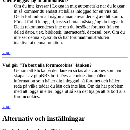
Varför loggas jag ut automatiskt?
Om du inte kryssar i Logga in mig automatiskt när du loggar
in så kommer du endast att hållas inloggad för en viss tid.
Detta förhindrar att någon annan använder sig av ditt konto.
För att förbli inloggad, kryssa i rutan nästa gång du loggar in.
Detta rekommenderas inte om du besöker forumet från en
delad dator, t.ex. bibliotek, internetcafé, datorsal, osv. Om du
inte ser denna kryssruta så har forumadministratören
inaktiverat denna funktion.
Upp
Vad gör “Ta bort alla forumcookies”-länken?
Genom att klicka på den länken så tas alla cookies som har
skapats av phpBB3 bort. Dessa cookies innehåller
information som håller dig inloggad på forumet och håller
reda på vilka trådar du läst och inte läst. Om du har problem
med att logga in eller logga ut så kan det hjälpa att ta bort alla
forumcookies.
Upp
Alternativ och inställningar