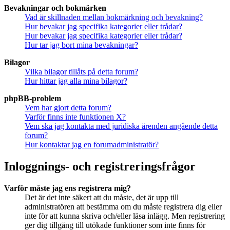
Bevakningar och bokmärken
Vad är skillnaden mellan bokmärkning och bevakning?
Hur bevakar jag specifika kategorier eller trådar?
Hur bevakar jag specifika kategorier eller trådar?
Hur tar jag bort mina bevakningar?
Bilagor
Vilka bilagor tillåts på detta forum?
Hur hittar jag alla mina bilagor?
phpBB-problem
Vem har gjort detta forum?
Varför finns inte funktionen X?
Vem ska jag kontakta med juridiska ärenden angående detta
forum?
Hur kontaktar jag en forumadministratör?
Inloggnings- och registreringsfrågor
Varför måste jag ens registrera mig?
Det är det inte säkert att du måste, det är upp till
administratören att bestämma om du måste registrera dig eller
inte för att kunna skriva och/eller läsa inlägg. Men registrering
ger dig tillgång till utökade funktioner som inte finns för