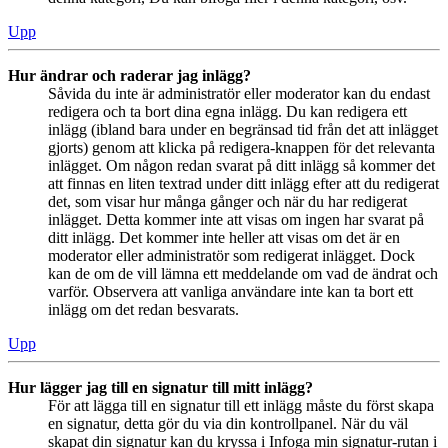
Upp
Hur ändrar och raderar jag inlägg?
Såvida du inte är administratör eller moderator kan du endast
redigera och ta bort dina egna inlägg. Du kan redigera ett
inlägg (ibland bara under en begränsad tid från det att inlägget
gjorts) genom att klicka på redigera-knappen för det relevanta
inlägget. Om någon redan svarat på ditt inlägg så kommer det
att finnas en liten textrad under ditt inlägg efter att du redigerat
det, som visar hur många gånger och när du har redigerat
inlägget. Detta kommer inte att visas om ingen har svarat på
ditt inlägg. Det kommer inte heller att visas om det är en
moderator eller administratör som redigerat inlägget. Dock
kan de om de vill lämna ett meddelande om vad de ändrat och
varför. Observera att vanliga användare inte kan ta bort ett
inlägg om det redan besvarats.
Upp
Hur lägger jag till en signatur till mitt inlägg?
För att lägga till en signatur till ett inlägg måste du först skapa
en signatur, detta gör du via din kontrollpanel. När du väl
skapat din signatur kan du kryssa i Infoga min signatur-rutan i