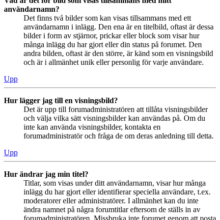
Vad är det för bild som visas tillsammans med mitt
användarnamn?
Det finns två bilder som kan visas tillsammans med ett
användarnamn i inlägg. Den ena är en titelbild, oftast är dessa
bilder i form av stjärnor, prickar eller block som visar hur
många inlägg du har gjort eller din status på forumet. Den
andra bilden, oftast är den större, är känd som en visningsbild
och är i allmänhet unik eller personlig för varje användare.
Upp
Hur lägger jag till en visningsbild?
Det är upp till forumadministratören att tillåta visningsbilder
och välja vilka sätt visningsbilder kan användas på. Om du
inte kan använda visningsbilder, kontakta en
forumadministratör och fråga de om deras anledning till detta.
Upp
Hur ändrar jag min titel?
Titlar, som visas under ditt användarnamn, visar hur många
inlägg du har gjort eller identifierar speciella användare, t.ex.
moderatorer eller administratörer. I allmänhet kan du inte
ändra namnet på några forumtitlar eftersom de ställs in av
forumadministratören. Missbruka inte forumet genom att posta