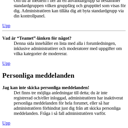
Om du är medlem i fler än en användargrupp så bestämmer
standardgruppen vilken gruppfärg och grupptitel som visas för
dig. Administratören kan tillåta dig att byta standardgrupp via
din kontrollpanel.
Upp
Vad är “Teamet”-länken för något?
Denna sida innehåller en lista med alla i forumledningen,
inklusive administratörer och moderatorer med uppgifter om
vilka kategorier de modererar.
Upp
Personliga meddelanden
Jag kan inte skicka personliga meddelanden!
Det finns tre möjliga anledningar till detta; du är inte
registrerad och/eller inloggad, administratören har inaktiverat
personliga meddelanden för hela forumet, eller så har
administratören förhindrat just dig från att skicka personliga
meddelanden. Fråga i så fall administratören varför.
Upp