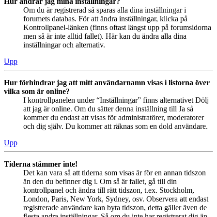
Hur ändrar jag mina inställningar?
Om du är registrerad så sparas alla dina inställningar i
forumets databas. För att ändra inställningar, klicka på
Kontrollpanel-länken (finns oftast längst upp på forumsidorna
men så är inte alltid fallet). Här kan du ändra alla dina
inställningar och alternativ.
Upp
Hur förhindrar jag att mitt användarnamn visas i listorna över
vilka som är online?
I kontrollpanelen under “Inställningar” finns alternativet Dölj
att jag är online. Om du sätter denna inställning till Ja så
kommer du endast att visas för administratörer, moderatorer
och dig själv. Du kommer att räknas som en dold användare.
Upp
Tiderna stämmer inte!
Det kan vara så att tiderna som visas är för en annan tidszon
än den du befinner dig i. Om så är fallet, gå till din
kontrollpanel och ändra till rätt tidszon, t.ex. Stockholm,
London, Paris, New York, Sydney, osv. Observera att endast
registrerade användare kan byta tidszon, detta gäller även de
flesta andra inställningar. Så om du inte har registrerat dig än,