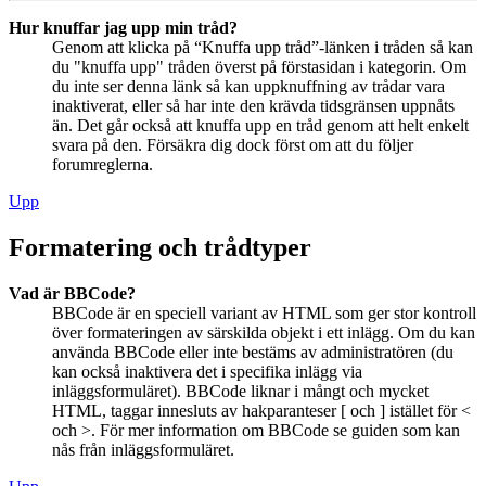
Hur knuffar jag upp min tråd?
Genom att klicka på “Knuffa upp tråd”-länken i tråden så kan
du "knuffa upp" tråden överst på förstasidan i kategorin. Om
du inte ser denna länk så kan uppknuffning av trådar vara
inaktiverat, eller så har inte den krävda tidsgränsen uppnåts
än. Det går också att knuffa upp en tråd genom att helt enkelt
svara på den. Försäkra dig dock först om att du följer
forumreglerna.
Upp
Formatering och trådtyper
Vad är BBCode?
BBCode är en speciell variant av HTML som ger stor kontroll
över formateringen av särskilda objekt i ett inlägg. Om du kan
använda BBCode eller inte bestäms av administratören (du
kan också inaktivera det i specifika inlägg via
inläggsformuläret). BBCode liknar i mångt och mycket
HTML, taggar innesluts av hakparanteser [ och ] istället för <
och >. För mer information om BBCode se guiden som kan
nås från inläggsformuläret.