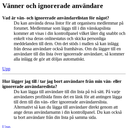
Vänner och ignorerade användare
Vad är vän- och ignorerade användarelistan för något?
Du kan använda dessa listor för att organisera medlemmar på
forumet. Medlemmar som läggs till i din vänskapslista
kommer att visas i din kontrollpanel vilket låter dig snabbt och
enkelt visa deras onlinestatus och skicka personliga
meddelanden till dem. Om det stöds i mallen så kan inlägg
från dessa användare också framhävas. Om du lägger till en
användare till din lista över ignorerade användare, så kommer
alla inlägg de gör att döljas automatiskt.
Upp
Hur lägger jag till / tar jag bort användare från min vän- eller
ignorerade användareslista?
Du kan lägga till användare till din lista på två sätt. På varje
användares profilsida finns det en länk för att antingen lägga
till dem till din vän- eller ignorerade användareslista.
Alternativt så kan du lägga till användare direkt genom att
ange deras användarnamn i din kontrollpanel. Du kan också
ta bort användare från din lista på samma sida.
Upp