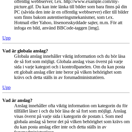
offentlig webbserver, t.ex. http://www.example.com/my-
picture.gif. Du kan inte länka till bilder som bara finns på din
PC (såvida den inte är en offentlig webbserver) eller till bilder
som finns bakom autentiseringsmekanismer, som t.ex.
Hotmail eller Yahoo, lösenorsskyddade sajter, m.m. För att
infoga en bild, använd BBCode-taggen [img].
Upp
Vad är globala anslag?
Globala anslag innehåller viktig information och du bör läsa
de så fort som möjligt. Globala anslag visas överst på varje
sida i varje kategori och i kontrollpanelen. Om du kan posta
ett globalt anslag eller inte beror på vilken behörighet som
krävs och detta ställs in av forumadministratören.
Upp
Vad är anslag?
Anslag innehåller ofta viktig information om kategorin du för
tillfället läser i och du bör läsa de så fort som möjligt. Anslag
visas överst på varje sida i kategorin de postats i. Som med
globala anslag så beror det på vilken behörighet som krävs om
du kan posta anslag eller inte och detta ställs in av