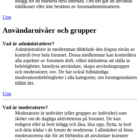
inlägg för att markera dess innehåll. Om det går att använda
trådikoner eller inte bestäms av forumadministratören.
Upp
Användarnivåer och grupper
Vad är administratörer?
Administratörer är medlemmar tilldelade den högsta nivån av
kontroll över hela forumet. Dessa medlemmar kan kontrollera
alla aspekter av forumets drift, vilket inkluderar att ställa in
behörigheter, bannlysa användare, skapa användargrupper
och moderatorer, osv. De har också fullständiga
moderationsbehörigheter i alla kategorier, om forumgrundaren
tillåtit det.
Upp
Vad är moderatorer?
Moderatorer är individer (eller grupper av individer) som
sköter om de dagliga aktiviteterna på forumet. De kan
redigera eller ta bort inlägg och låsa, låsa upp, flytta, ta bort
och dela trådar i de forum de modererar. I allmänhet så finns
moderatorerna där för att förhindra att användare kommer