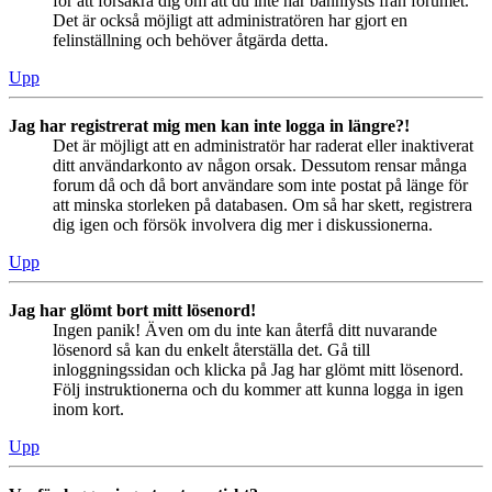
för att försäkra dig om att du inte har bannlysts från forumet.
Det är också möjligt att administratören har gjort en
felinställning och behöver åtgärda detta.
Upp
Jag har registrerat mig men kan inte logga in längre?!
Det är möjligt att en administratör har raderat eller inaktiverat
ditt användarkonto av någon orsak. Dessutom rensar många
forum då och då bort användare som inte postat på länge för
att minska storleken på databasen. Om så har skett, registrera
dig igen och försök involvera dig mer i diskussionerna.
Upp
Jag har glömt bort mitt lösenord!
Ingen panik! Även om du inte kan återfå ditt nuvarande
lösenord så kan du enkelt återställa det. Gå till
inloggningssidan och klicka på Jag har glömt mitt lösenord.
Följ instruktionerna och du kommer att kunna logga in igen
inom kort.
Upp