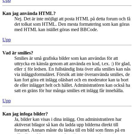
Upp
Kan jag använda HTML?
Nej. Det är inte möjligt att posta HTML på detta forum och få
det tolkat som HTML. Den mesta formatering som kan göras
med HTML kan istället göras med BBCode.
Upp
Vad är smilies?
Smilies är små grafiska bilder som kan användas för att
uttrycka en känsla genom att använda en kod, t.ex. :) för glad,
eller :( för ledsen. En fullständig lista över alla smilies kan nås
via inläggsformuläret. Försök att inte överanvända smilies, de
kan fort göra ett inlägg oläsbart och en moderator kan ta bort
de eller inlägget helt och hållet. Administratören kan också ha
satt en gräns för hur många smilies ett inlägg får innehålla.
Upp
Kan jag infoga bilder?
Ja, bilder kan visas i dina inlägg. Om administratören har
aktiverat bilagor så kan du ladda upp bilderna direkt till
forumet. Annars måste du länka till en bild som finns på en