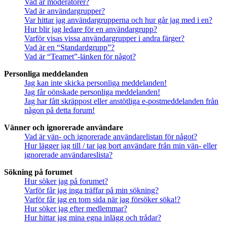
Vad är moderatorer?
Vad är användargrupper?
Var hittar jag användargrupperna och hur går jag med i en?
Hur blir jag ledare för en användargrupp?
Varför visas vissa användargrupper i andra färger?
Vad är en “Standardgrupp”?
Vad är “Teamet”-länken för något?
Personliga meddelanden
Jag kan inte skicka personliga meddelanden!
Jag får oönskade personliga meddelanden!
Jag har fått skräppost eller anstötliga e-postmeddelanden från
någon på detta forum!
Vänner och ignorerade användare
Vad är vän- och ignorerade användarelistan för något?
Hur lägger jag till / tar jag bort användare från min vän- eller
ignorerade användareslista?
Sökning på forumet
Hur söker jag på forumet?
Varför får jag inga träffar på min sökning?
Varför får jag en tom sida när jag försöker söka!?
Hur söker jag efter medlemmar?
Hur hittar jag mina egna inlägg och trådar?