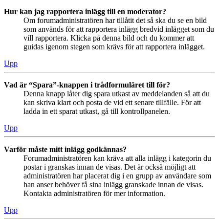
Hur kan jag rapportera inlägg till en moderator?
Om forumadministratören har tillåtit det så ska du se en bild
som används för att rapportera inlägg bredvid inlägget som du
vill rapportera. Klicka på denna bild och du kommer att
guidas igenom stegen som krävs för att rapportera inlägget.
Upp
Vad är “Spara”-knappen i trådformuläret till för?
Denna knapp låter dig spara utkast av meddelanden så att du
kan skriva klart och posta de vid ett senare tillfälle. För att
ladda in ett sparat utkast, gå till kontrollpanelen.
Upp
Varför måste mitt inlägg godkännas?
Forumadministratören kan kräva att alla inlägg i kategorin du
postar i granskas innan de visas. Det är också möjligt att
administratören har placerat dig i en grupp av användare som
han anser behöver få sina inlägg granskade innan de visas.
Kontakta administratören för mer information.
Upp