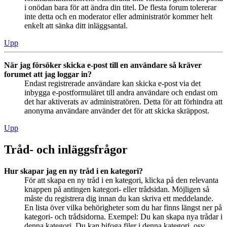
i onödan bara för att ändra din titel. De flesta forum tolererar
inte detta och en moderator eller administratör kommer helt
enkelt att sänka ditt inläggsantal.
Upp
När jag försöker skicka e-post till en användare så kräver
forumet att jag loggar in?
Endast registrerade användare kan skicka e-post via det
inbygga e-postformuläret till andra användare och endast om
det har aktiverats av administratören. Detta för att förhindra att
anonyma användare använder det för att skicka skräppost.
Upp
Tråd- och inläggsfrågor
Hur skapar jag en ny tråd i en kategori?
För att skapa en ny tråd i en kategori, klicka på den relevanta
knappen på antingen kategori- eller trådsidan. Möjligen så
måste du registrera dig innan du kan skriva ett meddelande.
En lista över vilka behörigheter som du har finns längst ner på
kategori- och trådsidorna. Exempel: Du kan skapa nya trådar i
denna kategori, Du kan bifoga filer i denna kategori, osv.