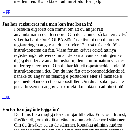
medlemmar. Kontakta en administratör för hjälp.
Upp
Jag har registrerat mig men kan inte logga in!
Försäkra dig först och främst om att du anger rätt
användarnamn och lösenord. Om de stämmer så kan en av två
saker ha hänt. Om COPPA-stöd är aktiverat och du under
registreringen angav att du är under 13 år så måste du följa
instruktionerna du fått. Vissa forum kräver också att nya
registreringar aktiveras innan de kan användas, antingen av
dig själv eller av an administratör; denna information visades
under registreringen. Om du har fått ett e-postmeddelande, följ
instruktionerna i det. Om du inte fått ett e-postmeddelande så
kanske du angav en felaktig e-postadress eller så fastnade e-
postmeddelandet i ett skräppostfilter. Om du är säker på att e-
postadressen du angav var korrekt, kontakta en administratör.
Upp
Varför kan jag inte logga in?
Det finns flera möjliga förklaringar till detta. Först och främst,
försäkra dig om att ditt användarnamn och lösenord stämmer.
Om du är säker på att de stämmer, kontakta administratören