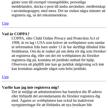
gäster som till exempel visningsbilder, personliga
meddelanden, skicka e-post till andra användare, medlemskap
i användargrupper, med mera. Det tar endast några minuter att
registrera sig, så det rekommenderas.
Upp
Vad är COPPA?
COPPA, eller Child Online Privacy and Protection Act of
1998, är en lag i USA som kräver att webbplatser som samlar
in information från barn under 13 år har skriftligt tillstånd från
föräldrarna. Om du är osäker på om detta rör dig som försöker
att registrera dig, eller om det rör webbplatsen du försöker
registrera dig på, kontakta ett juridiskt ombud för hjälp.
Observera att phpBB inte kan ge juridisk rådgivning och inte
kan kontaktas angående något som helst juridiskt.
Upp
Varför kan jag inte registrera mig?
Det är möjligt att administratören har bannlyst din IP-adress
eller förbjudit det användarnamn du försöker registrera dig
med. Ägaren av webbplatsen kan också ha inaktiverat
nyregistreringar för att förhindra att nya besökare blir