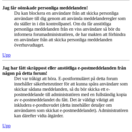
Jag får oönskade personliga meddelanden!
Du kan blockera en användare från att skicka personliga
användare till dig genom att använda meddelanderegler som
du ställer in i din kontrollpanel. Om du får anstötliga
personliga meddelanden från en viss användare så bör du
informera forumadministratören, de har makten att förhindra
en användare från att skicka personliga meddelanden
överhuvudtaget.
Upp
Jag har fått skräppost eller anstötliga e-postmeddelanden från
någon på detta forum!
Det var tråkigt att höra. E-postformuläret på detta forum
innehåller säkerhetsrutiner för att kunna spåra användare som
skickar sådana meddelanden, så du bör skicka ett e-
postmeddelande till administratören med en fullständig kopia
av e-postmeddelandet du fått. Det är väldigt viktigt att
inkludera e-posthuvudet (detta innehåller detaljer om
användaren som skickat e-postmeddelandet). Administratören
kan därefter vidta åtgärder.
Upp