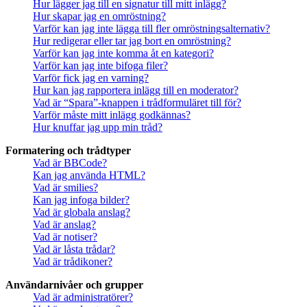
Hur lägger jag till en signatur till mitt inlägg?
Hur skapar jag en omröstning?
Varför kan jag inte lägga till fler omröstningsalternativ?
Hur redigerar eller tar jag bort en omröstning?
Varför kan jag inte komma åt en kategori?
Varför kan jag inte bifoga filer?
Varför fick jag en varning?
Hur kan jag rapportera inlägg till en moderator?
Vad är “Spara”-knappen i trådformuläret till för?
Varför måste mitt inlägg godkännas?
Hur knuffar jag upp min tråd?
Formatering och trådtyper
Vad är BBCode?
Kan jag använda HTML?
Vad är smilies?
Kan jag infoga bilder?
Vad är globala anslag?
Vad är anslag?
Vad är notiser?
Vad är låsta trådar?
Vad är trådikoner?
Användarnivåer och grupper
Vad är administratörer?