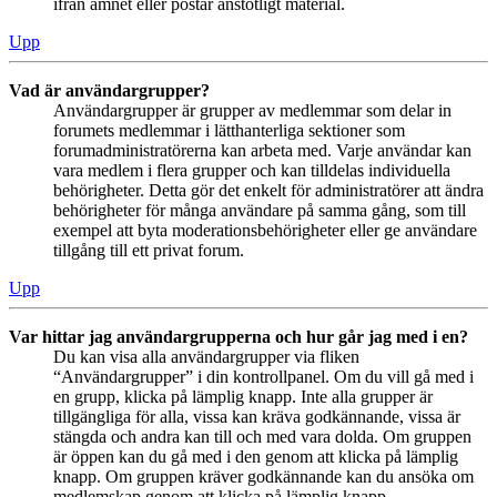
ifrån ämnet eller postar anstötligt material.
Upp
Vad är användargrupper?
Användargrupper är grupper av medlemmar som delar in
forumets medlemmar i lätthanterliga sektioner som
forumadministratörerna kan arbeta med. Varje användar kan
vara medlem i flera grupper och kan tilldelas individuella
behörigheter. Detta gör det enkelt för administratörer att ändra
behörigheter för många användare på samma gång, som till
exempel att byta moderationsbehörigheter eller ge användare
tillgång till ett privat forum.
Upp
Var hittar jag användargrupperna och hur går jag med i en?
Du kan visa alla användargrupper via fliken
“Användargrupper” i din kontrollpanel. Om du vill gå med i
en grupp, klicka på lämplig knapp. Inte alla grupper är
tillgängliga för alla, vissa kan kräva godkännande, vissa är
stängda och andra kan till och med vara dolda. Om gruppen
är öppen kan du gå med i den genom att klicka på lämplig
knapp. Om gruppen kräver godkännande kan du ansöka om
medlemskap genom att klicka på lämplig knapp.