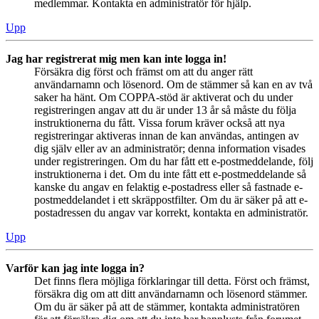
medlemmar. Kontakta en administratör för hjälp.
Upp
Jag har registrerat mig men kan inte logga in!
Försäkra dig först och främst om att du anger rätt
användarnamn och lösenord. Om de stämmer så kan en av två
saker ha hänt. Om COPPA-stöd är aktiverat och du under
registreringen angav att du är under 13 år så måste du följa
instruktionerna du fått. Vissa forum kräver också att nya
registreringar aktiveras innan de kan användas, antingen av
dig själv eller av an administratör; denna information visades
under registreringen. Om du har fått ett e-postmeddelande, följ
instruktionerna i det. Om du inte fått ett e-postmeddelande så
kanske du angav en felaktig e-postadress eller så fastnade e-
postmeddelandet i ett skräppostfilter. Om du är säker på att e-
postadressen du angav var korrekt, kontakta en administratör.
Upp
Varför kan jag inte logga in?
Det finns flera möjliga förklaringar till detta. Först och främst,
försäkra dig om att ditt användarnamn och lösenord stämmer.
Om du är säker på att de stämmer, kontakta administratören