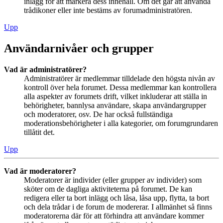
inlägg för att markera dess innehåll. Om det går att använda
trådikoner eller inte bestäms av forumadministratören.
Upp
Användarnivåer och grupper
Vad är administratörer?
Administratörer är medlemmar tilldelade den högsta nivån av
kontroll över hela forumet. Dessa medlemmar kan kontrollera
alla aspekter av forumets drift, vilket inkluderar att ställa in
behörigheter, bannlysa användare, skapa användargrupper
och moderatorer, osv. De har också fullständiga
moderationsbehörigheter i alla kategorier, om forumgrundaren
tillåtit det.
Upp
Vad är moderatorer?
Moderatorer är individer (eller grupper av individer) som
sköter om de dagliga aktiviteterna på forumet. De kan
redigera eller ta bort inlägg och låsa, låsa upp, flytta, ta bort
och dela trådar i de forum de modererar. I allmänhet så finns
moderatorerna där för att förhindra att användare kommer