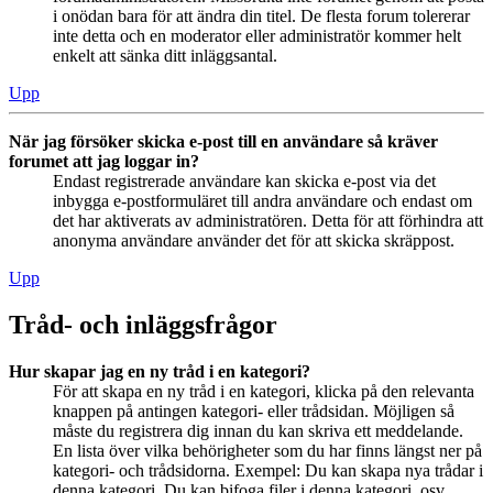
i onödan bara för att ändra din titel. De flesta forum tolererar
inte detta och en moderator eller administratör kommer helt
enkelt att sänka ditt inläggsantal.
Upp
När jag försöker skicka e-post till en användare så kräver
forumet att jag loggar in?
Endast registrerade användare kan skicka e-post via det
inbygga e-postformuläret till andra användare och endast om
det har aktiverats av administratören. Detta för att förhindra att
anonyma användare använder det för att skicka skräppost.
Upp
Tråd- och inläggsfrågor
Hur skapar jag en ny tråd i en kategori?
För att skapa en ny tråd i en kategori, klicka på den relevanta
knappen på antingen kategori- eller trådsidan. Möjligen så
måste du registrera dig innan du kan skriva ett meddelande.
En lista över vilka behörigheter som du har finns längst ner på
kategori- och trådsidorna. Exempel: Du kan skapa nya trådar i
denna kategori, Du kan bifoga filer i denna kategori, osv.