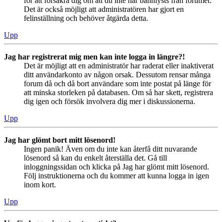
för att försäkra dig om att du inte har bannlysts från forumet.
Det är också möjligt att administratören har gjort en
felinställning och behöver åtgärda detta.
Upp
Jag har registrerat mig men kan inte logga in längre?!
Det är möjligt att en administratör har raderat eller inaktiverat
ditt användarkonto av någon orsak. Dessutom rensar många
forum då och då bort användare som inte postat på länge för
att minska storleken på databasen. Om så har skett, registrera
dig igen och försök involvera dig mer i diskussionerna.
Upp
Jag har glömt bort mitt lösenord!
Ingen panik! Även om du inte kan återfå ditt nuvarande
lösenord så kan du enkelt återställa det. Gå till
inloggningssidan och klicka på Jag har glömt mitt lösenord.
Följ instruktionerna och du kommer att kunna logga in igen
inom kort.
Upp