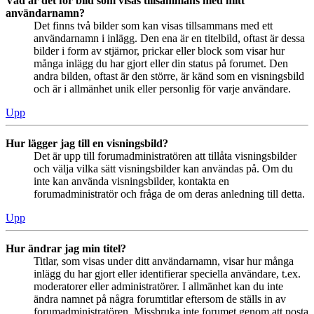
Vad är det för bild som visas tillsammans med mitt
användarnamn?
Det finns två bilder som kan visas tillsammans med ett
användarnamn i inlägg. Den ena är en titelbild, oftast är dessa
bilder i form av stjärnor, prickar eller block som visar hur
många inlägg du har gjort eller din status på forumet. Den
andra bilden, oftast är den större, är känd som en visningsbild
och är i allmänhet unik eller personlig för varje användare.
Upp
Hur lägger jag till en visningsbild?
Det är upp till forumadministratören att tillåta visningsbilder
och välja vilka sätt visningsbilder kan användas på. Om du
inte kan använda visningsbilder, kontakta en
forumadministratör och fråga de om deras anledning till detta.
Upp
Hur ändrar jag min titel?
Titlar, som visas under ditt användarnamn, visar hur många
inlägg du har gjort eller identifierar speciella användare, t.ex.
moderatorer eller administratörer. I allmänhet kan du inte
ändra namnet på några forumtitlar eftersom de ställs in av
forumadministratören. Missbruka inte forumet genom att posta