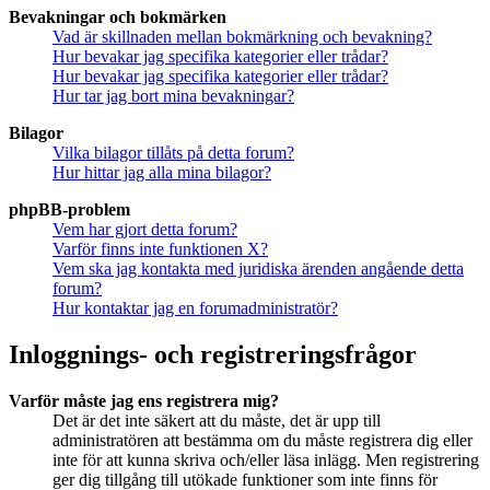
Bevakningar och bokmärken
Vad är skillnaden mellan bokmärkning och bevakning?
Hur bevakar jag specifika kategorier eller trådar?
Hur bevakar jag specifika kategorier eller trådar?
Hur tar jag bort mina bevakningar?
Bilagor
Vilka bilagor tillåts på detta forum?
Hur hittar jag alla mina bilagor?
phpBB-problem
Vem har gjort detta forum?
Varför finns inte funktionen X?
Vem ska jag kontakta med juridiska ärenden angående detta
forum?
Hur kontaktar jag en forumadministratör?
Inloggnings- och registreringsfrågor
Varför måste jag ens registrera mig?
Det är det inte säkert att du måste, det är upp till
administratören att bestämma om du måste registrera dig eller
inte för att kunna skriva och/eller läsa inlägg. Men registrering
ger dig tillgång till utökade funktioner som inte finns för