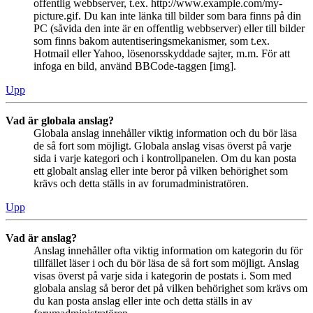
offentlig webbserver, t.ex. http://www.example.com/my-
picture.gif. Du kan inte länka till bilder som bara finns på din
PC (såvida den inte är en offentlig webbserver) eller till bilder
som finns bakom autentiseringsmekanismer, som t.ex.
Hotmail eller Yahoo, lösenorsskyddade sajter, m.m. För att
infoga en bild, använd BBCode-taggen [img].
Upp
Vad är globala anslag?
Globala anslag innehåller viktig information och du bör läsa
de så fort som möjligt. Globala anslag visas överst på varje
sida i varje kategori och i kontrollpanelen. Om du kan posta
ett globalt anslag eller inte beror på vilken behörighet som
krävs och detta ställs in av forumadministratören.
Upp
Vad är anslag?
Anslag innehåller ofta viktig information om kategorin du för
tillfället läser i och du bör läsa de så fort som möjligt. Anslag
visas överst på varje sida i kategorin de postats i. Som med
globala anslag så beror det på vilken behörighet som krävs om
du kan posta anslag eller inte och detta ställs in av