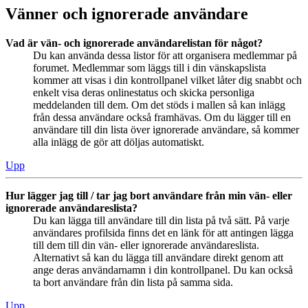
Vänner och ignorerade användare
Vad är vän- och ignorerade användarelistan för något?
Du kan använda dessa listor för att organisera medlemmar på
forumet. Medlemmar som läggs till i din vänskapslista
kommer att visas i din kontrollpanel vilket låter dig snabbt och
enkelt visa deras onlinestatus och skicka personliga
meddelanden till dem. Om det stöds i mallen så kan inlägg
från dessa användare också framhävas. Om du lägger till en
användare till din lista över ignorerade användare, så kommer
alla inlägg de gör att döljas automatiskt.
Upp
Hur lägger jag till / tar jag bort användare från min vän- eller
ignorerade användareslista?
Du kan lägga till användare till din lista på två sätt. På varje
användares profilsida finns det en länk för att antingen lägga
till dem till din vän- eller ignorerade användareslista.
Alternativt så kan du lägga till användare direkt genom att
ange deras användarnamn i din kontrollpanel. Du kan också
ta bort användare från din lista på samma sida.
Upp