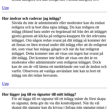
Upp
Hur ändrar och raderar jag inlägg?
Såvida du inte är administratör eller moderator kan du endast
redigera och ta bort dina egna inlägg. Du kan redigera ett
inlägg (ibland bara under en begränsad tid från det att inlägget
gjorts) genom att klicka på redigera-knappen för det relevanta
inlägget. Om någon redan svarat på ditt inlägg så kommer det
att finnas en liten textrad under ditt inlägg efter att du redigerat
det, som visar hur många gånger och när du har redigerat
inlägget. Detta kommer inte att visas om ingen har svarat på
ditt inlägg. Det kommer inte heller att visas om det är en
moderator eller administratör som redigerat inlägget. Dock
kan de om de vill lämna ett meddelande om vad de ändrat och
varför. Observera att vanliga användare inte kan ta bort ett
inlägg om det redan besvarats.
Upp
Hur lägger jag till en signatur till mitt inlägg?
För att lägga till en signatur till ett inlägg måste du först skapa
en signatur, detta gör du via din kontrollpanel. När du väl
skapat din signatur kan du kryssa i Infoga min signatur-rutan i