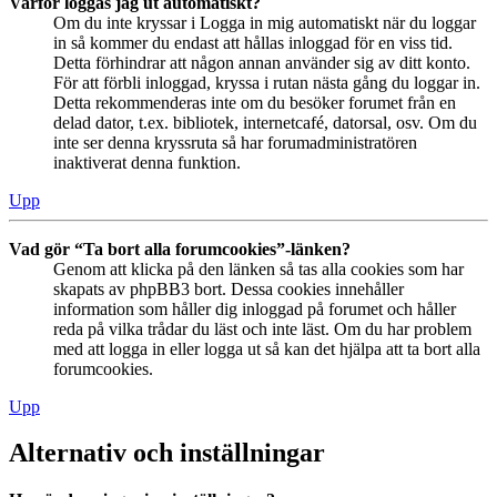
Varför loggas jag ut automatiskt?
Om du inte kryssar i Logga in mig automatiskt när du loggar
in så kommer du endast att hållas inloggad för en viss tid.
Detta förhindrar att någon annan använder sig av ditt konto.
För att förbli inloggad, kryssa i rutan nästa gång du loggar in.
Detta rekommenderas inte om du besöker forumet från en
delad dator, t.ex. bibliotek, internetcafé, datorsal, osv. Om du
inte ser denna kryssruta så har forumadministratören
inaktiverat denna funktion.
Upp
Vad gör “Ta bort alla forumcookies”-länken?
Genom att klicka på den länken så tas alla cookies som har
skapats av phpBB3 bort. Dessa cookies innehåller
information som håller dig inloggad på forumet och håller
reda på vilka trådar du läst och inte läst. Om du har problem
med att logga in eller logga ut så kan det hjälpa att ta bort alla
forumcookies.
Upp
Alternativ och inställningar