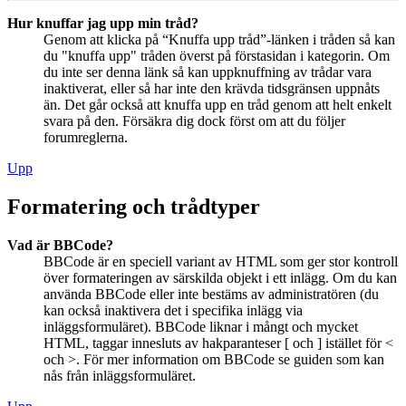
Hur knuffar jag upp min tråd?
Genom att klicka på “Knuffa upp tråd”-länken i tråden så kan
du "knuffa upp" tråden överst på förstasidan i kategorin. Om
du inte ser denna länk så kan uppknuffning av trådar vara
inaktiverat, eller så har inte den krävda tidsgränsen uppnåts
än. Det går också att knuffa upp en tråd genom att helt enkelt
svara på den. Försäkra dig dock först om att du följer
forumreglerna.
Upp
Formatering och trådtyper
Vad är BBCode?
BBCode är en speciell variant av HTML som ger stor kontroll
över formateringen av särskilda objekt i ett inlägg. Om du kan
använda BBCode eller inte bestäms av administratören (du
kan också inaktivera det i specifika inlägg via
inläggsformuläret). BBCode liknar i mångt och mycket
HTML, taggar innesluts av hakparanteser [ och ] istället för <
och >. För mer information om BBCode se guiden som kan
nås från inläggsformuläret.