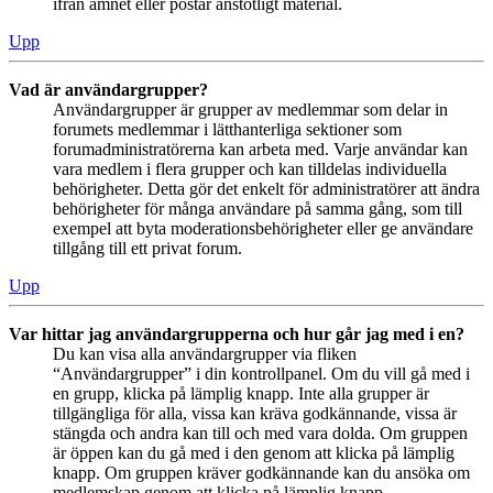
ifrån ämnet eller postar anstötligt material.
Upp
Vad är användargrupper?
Användargrupper är grupper av medlemmar som delar in
forumets medlemmar i lätthanterliga sektioner som
forumadministratörerna kan arbeta med. Varje användar kan
vara medlem i flera grupper och kan tilldelas individuella
behörigheter. Detta gör det enkelt för administratörer att ändra
behörigheter för många användare på samma gång, som till
exempel att byta moderationsbehörigheter eller ge användare
tillgång till ett privat forum.
Upp
Var hittar jag användargrupperna och hur går jag med i en?
Du kan visa alla användargrupper via fliken
“Användargrupper” i din kontrollpanel. Om du vill gå med i
en grupp, klicka på lämplig knapp. Inte alla grupper är
tillgängliga för alla, vissa kan kräva godkännande, vissa är
stängda och andra kan till och med vara dolda. Om gruppen
är öppen kan du gå med i den genom att klicka på lämplig
knapp. Om gruppen kräver godkännande kan du ansöka om
medlemskap genom att klicka på lämplig knapp.