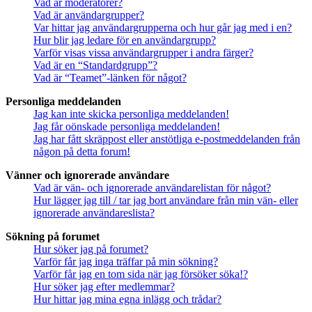
Vad är moderatorer?
Vad är användargrupper?
Var hittar jag användargrupperna och hur går jag med i en?
Hur blir jag ledare för en användargrupp?
Varför visas vissa användargrupper i andra färger?
Vad är en “Standardgrupp”?
Vad är “Teamet”-länken för något?
Personliga meddelanden
Jag kan inte skicka personliga meddelanden!
Jag får oönskade personliga meddelanden!
Jag har fått skräppost eller anstötliga e-postmeddelanden från
någon på detta forum!
Vänner och ignorerade användare
Vad är vän- och ignorerade användarelistan för något?
Hur lägger jag till / tar jag bort användare från min vän- eller
ignorerade användareslista?
Sökning på forumet
Hur söker jag på forumet?
Varför får jag inga träffar på min sökning?
Varför får jag en tom sida när jag försöker söka!?
Hur söker jag efter medlemmar?
Hur hittar jag mina egna inlägg och trådar?