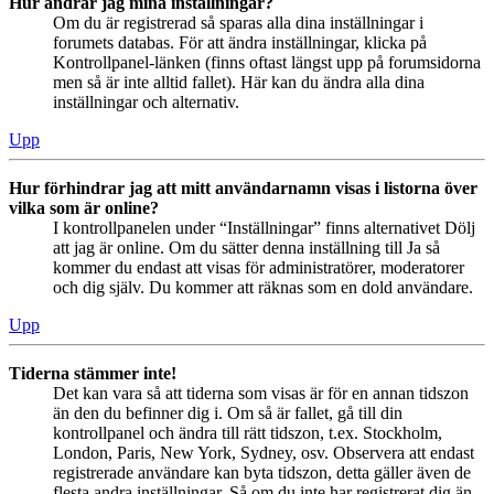
Hur ändrar jag mina inställningar?
Om du är registrerad så sparas alla dina inställningar i
forumets databas. För att ändra inställningar, klicka på
Kontrollpanel-länken (finns oftast längst upp på forumsidorna
men så är inte alltid fallet). Här kan du ändra alla dina
inställningar och alternativ.
Upp
Hur förhindrar jag att mitt användarnamn visas i listorna över
vilka som är online?
I kontrollpanelen under “Inställningar” finns alternativet Dölj
att jag är online. Om du sätter denna inställning till Ja så
kommer du endast att visas för administratörer, moderatorer
och dig själv. Du kommer att räknas som en dold användare.
Upp
Tiderna stämmer inte!
Det kan vara så att tiderna som visas är för en annan tidszon
än den du befinner dig i. Om så är fallet, gå till din
kontrollpanel och ändra till rätt tidszon, t.ex. Stockholm,
London, Paris, New York, Sydney, osv. Observera att endast
registrerade användare kan byta tidszon, detta gäller även de
flesta andra inställningar. Så om du inte har registrerat dig än,