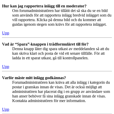
Hur kan jag rapportera inlägg till en moderator?
Om forumadministratören har tillåtit det så ska du se en bild
som används för att rapportera inlägg bredvid inlägget som du
vill rapportera. Klicka på denna bild och du kommer att
guidas igenom stegen som krävs för att rapportera inlägget.
Upp
Vad är “Spara”-knappen i trådformuläret till för?
Denna knapp låter dig spara utkast av meddelanden så att du
kan skriva klart och posta de vid ett senare tillfälle. För att
ladda in ett sparat utkast, gå till kontrollpanelen.
Upp
Varför måste mitt inlägg godkännas?
Forumadministratören kan kräva att alla inlägg i kategorin du
postar i granskas innan de visas. Det är också möjligt att
administratören har placerat dig i en grupp av användare som
han anser behöver få sina inlägg granskade innan de visas.
Kontakta administratören för mer information.
Upp