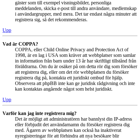
gäster som till exempel visningsbilder, personliga
meddelanden, skicka e-post till andra användare, medlemskap
i användargrupper, med mera. Det tar endast några minuter att
registrera sig, så det rekommenderas.
Upp
Vad är COPPA?
COPPA, eller Child Online Privacy and Protection Act of
1998, är en lag i USA som kräver att webbplatser som samlar
in information från barn under 13 år har skriftligt tillstånd från
föräldrarna. Om du är osäker på om detta rör dig som försöker
att registrera dig, eller om det rör webbplatsen du försöker
registrera dig på, kontakta ett juridiskt ombud för hjälp.
Observera att phpBB inte kan ge juridisk rådgivning och inte
kan kontaktas angående något som helst juridiskt.
Upp
Varför kan jag inte registrera mig?
Det är möjligt att administratören har bannlyst din IP-adress
eller förbjudit det användarnamn du försöker registrera dig
med. Ägaren av webbplatsen kan också ha inaktiverat
nyregistreringar för att förhindra att nya besökare blir