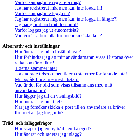
Varför kan jag inte registrera mig?
Jag har registrerat mig men kan inte logga in!
Varför kan jag inte logga in?
Jag har registrerat mig men kan inte logga in längre?!
Jag har glömt bort mitt lösenord!
Varför loggas jag ut automatiskt?
Vad gör “Ta bort alla forumcookies”-länken?
Alternativ och inställningar
Hur ändrar jag mina inställningar?
Hur förhindrar jag att mitt användarnamn visas i listorna över
vilka som är online?
Tiderna stämmer inte!
Jag ändrade tidszon men tiderna stämmer fortfarande inte!
Mitt språk finns inte med i listan!
Vad är det för bild som visas tillsammans med mitt
användarnamn?
Hur lägger jag till en visningsbild?
Hur ändrar jag min titel?
När jag försöker skicka e-post till en användare så kräver
forumet att jag loggar in?
Tråd- och inläggsfrågor
Hur skapar jag en ny tråd i en kategori?
Hur ändrar och raderar jag inlägg?