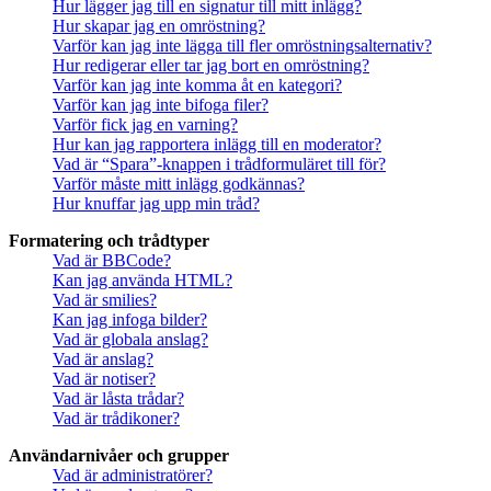
Hur lägger jag till en signatur till mitt inlägg?
Hur skapar jag en omröstning?
Varför kan jag inte lägga till fler omröstningsalternativ?
Hur redigerar eller tar jag bort en omröstning?
Varför kan jag inte komma åt en kategori?
Varför kan jag inte bifoga filer?
Varför fick jag en varning?
Hur kan jag rapportera inlägg till en moderator?
Vad är “Spara”-knappen i trådformuläret till för?
Varför måste mitt inlägg godkännas?
Hur knuffar jag upp min tråd?
Formatering och trådtyper
Vad är BBCode?
Kan jag använda HTML?
Vad är smilies?
Kan jag infoga bilder?
Vad är globala anslag?
Vad är anslag?
Vad är notiser?
Vad är låsta trådar?
Vad är trådikoner?
Användarnivåer och grupper
Vad är administratörer?