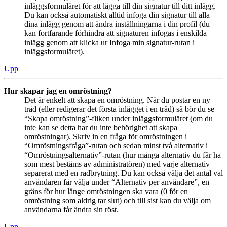
inläggsformuläret för att lägga till din signatur till ditt inlägg.
Du kan också automatiskt alltid infoga din signatur till alla
dina inlägg genom att ändra inställningarna i din profil (du
kan fortfarande förhindra att signaturen infogas i enskilda
inlägg genom att klicka ur Infoga min signatur-rutan i
inläggsformuläret).
Upp
Hur skapar jag en omröstning?
Det är enkelt att skapa en omröstning. När du postar en ny
tråd (eller redigerar det första inlägget i en tråd) så bör du se
“Skapa omröstning”-fliken under inläggsformuläret (om du
inte kan se detta har du inte behörighet att skapa
omröstningar). Skriv in en fråga för omröstningen i
“Omröstningsfråga”-rutan och sedan minst två alternativ i
“Omröstningsalternativ”-rutan (hur många alternativ du får ha
som mest bestäms av administratören) med varje alternativ
separerat med en radbrytning. Du kan också välja det antal val
användaren får välja under “Alternativ per användare”, en
gräns för hur länge omröstningen ska vara (0 för en
omröstning som aldrig tar slut) och till sist kan du välja om
användarna får ändra sin röst.
Upp