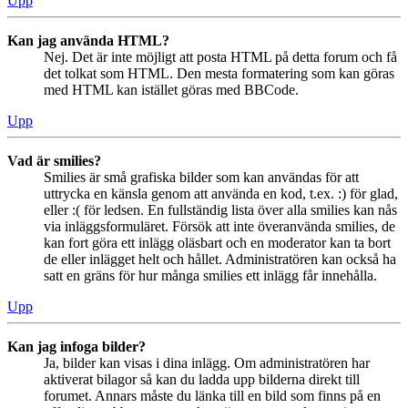
Upp
Kan jag använda HTML?
Nej. Det är inte möjligt att posta HTML på detta forum och få
det tolkat som HTML. Den mesta formatering som kan göras
med HTML kan istället göras med BBCode.
Upp
Vad är smilies?
Smilies är små grafiska bilder som kan användas för att
uttrycka en känsla genom att använda en kod, t.ex. :) för glad,
eller :( för ledsen. En fullständig lista över alla smilies kan nås
via inläggsformuläret. Försök att inte överanvända smilies, de
kan fort göra ett inlägg oläsbart och en moderator kan ta bort
de eller inlägget helt och hållet. Administratören kan också ha
satt en gräns för hur många smilies ett inlägg får innehålla.
Upp
Kan jag infoga bilder?
Ja, bilder kan visas i dina inlägg. Om administratören har
aktiverat bilagor så kan du ladda upp bilderna direkt till
forumet. Annars måste du länka till en bild som finns på en