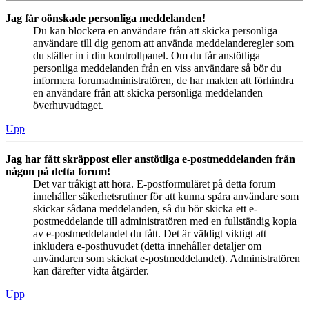
Jag får oönskade personliga meddelanden!
Du kan blockera en användare från att skicka personliga
användare till dig genom att använda meddelanderegler som
du ställer in i din kontrollpanel. Om du får anstötliga
personliga meddelanden från en viss användare så bör du
informera forumadministratören, de har makten att förhindra
en användare från att skicka personliga meddelanden
överhuvudtaget.
Upp
Jag har fått skräppost eller anstötliga e-postmeddelanden från
någon på detta forum!
Det var tråkigt att höra. E-postformuläret på detta forum
innehåller säkerhetsrutiner för att kunna spåra användare som
skickar sådana meddelanden, så du bör skicka ett e-
postmeddelande till administratören med en fullständig kopia
av e-postmeddelandet du fått. Det är väldigt viktigt att
inkludera e-posthuvudet (detta innehåller detaljer om
användaren som skickat e-postmeddelandet). Administratören
kan därefter vidta åtgärder.
Upp