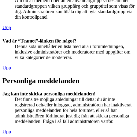
Om du är medlem i fler än en användargrupp så bestämmer
standardgruppen vilken gruppfärg och grupptitel som visas för
dig. Administratören kan tillåta dig att byta standardgrupp via
din kontrollpanel.
Upp
Vad är “Teamet”-länken för något?
Denna sida innehåller en lista med alla i forumledningen,
inklusive administratörer och moderatorer med uppgifter om
vilka kategorier de modererar.
Upp
Personliga meddelanden
Jag kan inte skicka personliga meddelanden!
Det finns tre möjliga anledningar till detta; du är inte
registrerad och/eller inloggad, administratören har inaktiverat
personliga meddelanden för hela forumet, eller så har
administratören förhindrat just dig från att skicka personliga
meddelanden. Fråga i så fall administratören varför.
Upp