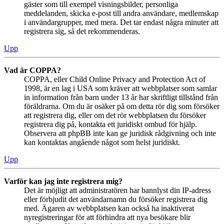
gäster som till exempel visningsbilder, personliga
meddelanden, skicka e-post till andra användare, medlemskap
i användargrupper, med mera. Det tar endast några minuter att
registrera sig, så det rekommenderas.
Upp
Vad är COPPA?
COPPA, eller Child Online Privacy and Protection Act of
1998, är en lag i USA som kräver att webbplatser som samlar
in information från barn under 13 år har skriftligt tillstånd från
föräldrarna. Om du är osäker på om detta rör dig som försöker
att registrera dig, eller om det rör webbplatsen du försöker
registrera dig på, kontakta ett juridiskt ombud för hjälp.
Observera att phpBB inte kan ge juridisk rådgivning och inte
kan kontaktas angående något som helst juridiskt.
Upp
Varför kan jag inte registrera mig?
Det är möjligt att administratören har bannlyst din IP-adress
eller förbjudit det användarnamn du försöker registrera dig
med. Ägaren av webbplatsen kan också ha inaktiverat
nyregistreringar för att förhindra att nya besökare blir