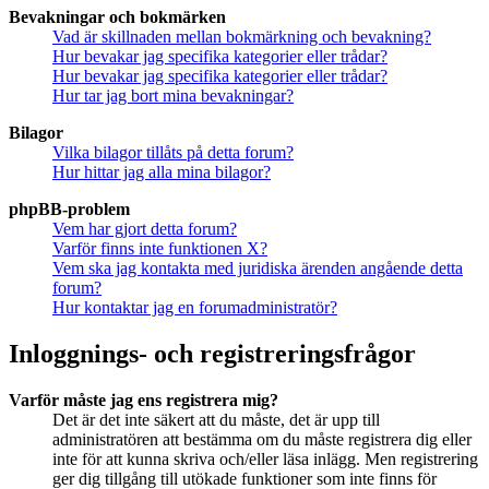
Bevakningar och bokmärken
Vad är skillnaden mellan bokmärkning och bevakning?
Hur bevakar jag specifika kategorier eller trådar?
Hur bevakar jag specifika kategorier eller trådar?
Hur tar jag bort mina bevakningar?
Bilagor
Vilka bilagor tillåts på detta forum?
Hur hittar jag alla mina bilagor?
phpBB-problem
Vem har gjort detta forum?
Varför finns inte funktionen X?
Vem ska jag kontakta med juridiska ärenden angående detta
forum?
Hur kontaktar jag en forumadministratör?
Inloggnings- och registreringsfrågor
Varför måste jag ens registrera mig?
Det är det inte säkert att du måste, det är upp till
administratören att bestämma om du måste registrera dig eller
inte för att kunna skriva och/eller läsa inlägg. Men registrering
ger dig tillgång till utökade funktioner som inte finns för