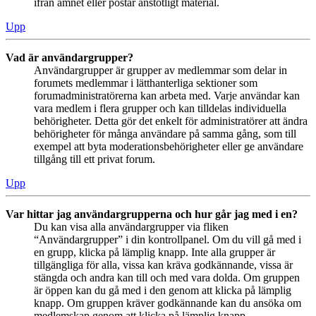
ifrån ämnet eller postar anstötligt material.
Upp
Vad är användargrupper?
Användargrupper är grupper av medlemmar som delar in
forumets medlemmar i lätthanterliga sektioner som
forumadministratörerna kan arbeta med. Varje användar kan
vara medlem i flera grupper och kan tilldelas individuella
behörigheter. Detta gör det enkelt för administratörer att ändra
behörigheter för många användare på samma gång, som till
exempel att byta moderationsbehörigheter eller ge användare
tillgång till ett privat forum.
Upp
Var hittar jag användargrupperna och hur går jag med i en?
Du kan visa alla användargrupper via fliken
“Användargrupper” i din kontrollpanel. Om du vill gå med i
en grupp, klicka på lämplig knapp. Inte alla grupper är
tillgängliga för alla, vissa kan kräva godkännande, vissa är
stängda och andra kan till och med vara dolda. Om gruppen
är öppen kan du gå med i den genom att klicka på lämplig
knapp. Om gruppen kräver godkännande kan du ansöka om
medlemskap genom att klicka på lämplig knapp.