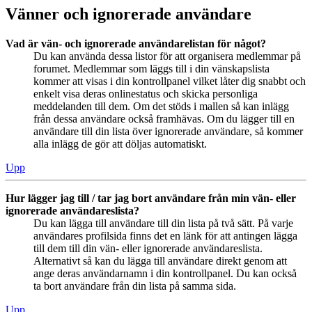
Vänner och ignorerade användare
Vad är vän- och ignorerade användarelistan för något?
Du kan använda dessa listor för att organisera medlemmar på
forumet. Medlemmar som läggs till i din vänskapslista
kommer att visas i din kontrollpanel vilket låter dig snabbt och
enkelt visa deras onlinestatus och skicka personliga
meddelanden till dem. Om det stöds i mallen så kan inlägg
från dessa användare också framhävas. Om du lägger till en
användare till din lista över ignorerade användare, så kommer
alla inlägg de gör att döljas automatiskt.
Upp
Hur lägger jag till / tar jag bort användare från min vän- eller
ignorerade användareslista?
Du kan lägga till användare till din lista på två sätt. På varje
användares profilsida finns det en länk för att antingen lägga
till dem till din vän- eller ignorerade användareslista.
Alternativt så kan du lägga till användare direkt genom att
ange deras användarnamn i din kontrollpanel. Du kan också
ta bort användare från din lista på samma sida.
Upp