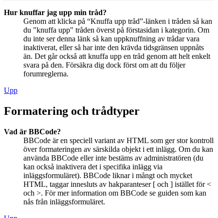
Hur knuffar jag upp min tråd?
Genom att klicka på “Knuffa upp tråd”-länken i tråden så kan
du "knuffa upp" tråden överst på förstasidan i kategorin. Om
du inte ser denna länk så kan uppknuffning av trådar vara
inaktiverat, eller så har inte den krävda tidsgränsen uppnåts
än. Det går också att knuffa upp en tråd genom att helt enkelt
svara på den. Försäkra dig dock först om att du följer
forumreglerna.
Upp
Formatering och trådtyper
Vad är BBCode?
BBCode är en speciell variant av HTML som ger stor kontroll
över formateringen av särskilda objekt i ett inlägg. Om du kan
använda BBCode eller inte bestäms av administratören (du
kan också inaktivera det i specifika inlägg via
inläggsformuläret). BBCode liknar i mångt och mycket
HTML, taggar innesluts av hakparanteser [ och ] istället för <
och >. För mer information om BBCode se guiden som kan
nås från inläggsformuläret.