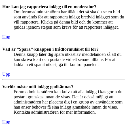
Hur kan jag rapportera inlägg till en moderator?
Om forumadministratören har tillåtit det så ska du se en bild
som används för att rapportera inlägg bredvid inlägget som du
vill rapportera. Klicka på denna bild och du kommer att
guidas igenom stegen som krävs för att rapportera inlägget.
Upp
Vad är “Spara”-knappen i trådformuläret till för?
Denna knapp låter dig spara utkast av meddelanden så att du
kan skriva klart och posta de vid ett senare tillfälle. För att
ladda in ett sparat utkast, gå till kontrollpanelen.
Upp
Varför måste mitt inlägg godkännas?
Forumadministratören kan kräva att alla inlägg i kategorin du
postar i granskas innan de visas. Det är också möjligt att
administratören har placerat dig i en grupp av användare som
han anser behöver få sina inlägg granskade innan de visas.
Kontakta administratören för mer information.
Upp