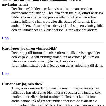
Vad är det för bild som visas tillsammans med mitt
användarnamn?
Det finns två bilder som kan visas tillsammans med ett
användarnamn i inlägg. Den ena är en titelbild, oftast är dessa
bilder i form av stjärnor, prickar eller block som visar hur
många inlägg du har gjort eller din status på forumet. Den
andra bilden, oftast är den större, är känd som en visningsbild
och är i allmänhet unik eller personlig för varje användare.
Upp
Hur lägger jag till en visningsbild?
Det är upp till forumadministratören att tillåta visningsbilder
och välja vilka sätt visningsbilder kan användas på. Om du
inte kan använda visningsbilder, kontakta en
forumadministratör och fråga de om deras anledning till detta.
Upp
Hur ändrar jag min titel?
Titlar, som visas under ditt användarnamn, visar hur många
inlägg du har gjort eller identifierar speciella användare, t.ex.
moderatorer eller administratörer. I allmänhet kan du inte
ändra namnet på några forumtitlar eftersom de ställs in av
forumadministratören. Missbruka inte forumet genom att posta