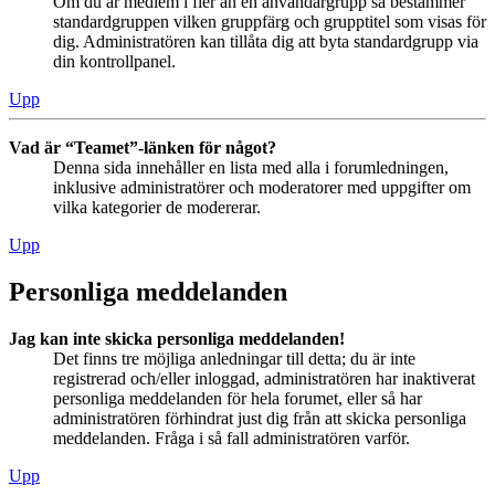
Om du är medlem i fler än en användargrupp så bestämmer
standardgruppen vilken gruppfärg och grupptitel som visas för
dig. Administratören kan tillåta dig att byta standardgrupp via
din kontrollpanel.
Upp
Vad är “Teamet”-länken för något?
Denna sida innehåller en lista med alla i forumledningen,
inklusive administratörer och moderatorer med uppgifter om
vilka kategorier de modererar.
Upp
Personliga meddelanden
Jag kan inte skicka personliga meddelanden!
Det finns tre möjliga anledningar till detta; du är inte
registrerad och/eller inloggad, administratören har inaktiverat
personliga meddelanden för hela forumet, eller så har
administratören förhindrat just dig från att skicka personliga
meddelanden. Fråga i så fall administratören varför.
Upp