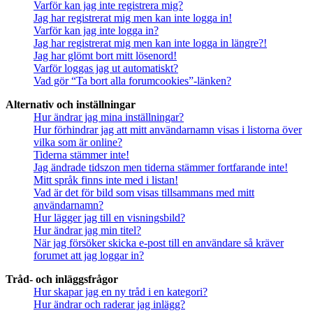
Varför kan jag inte registrera mig?
Jag har registrerat mig men kan inte logga in!
Varför kan jag inte logga in?
Jag har registrerat mig men kan inte logga in längre?!
Jag har glömt bort mitt lösenord!
Varför loggas jag ut automatiskt?
Vad gör “Ta bort alla forumcookies”-länken?
Alternativ och inställningar
Hur ändrar jag mina inställningar?
Hur förhindrar jag att mitt användarnamn visas i listorna över
vilka som är online?
Tiderna stämmer inte!
Jag ändrade tidszon men tiderna stämmer fortfarande inte!
Mitt språk finns inte med i listan!
Vad är det för bild som visas tillsammans med mitt
användarnamn?
Hur lägger jag till en visningsbild?
Hur ändrar jag min titel?
När jag försöker skicka e-post till en användare så kräver
forumet att jag loggar in?
Tråd- och inläggsfrågor
Hur skapar jag en ny tråd i en kategori?
Hur ändrar och raderar jag inlägg?