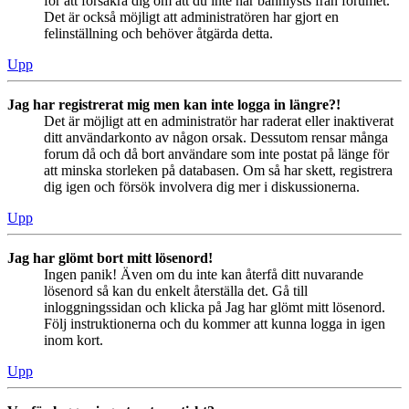
för att försäkra dig om att du inte har bannlysts från forumet.
Det är också möjligt att administratören har gjort en
felinställning och behöver åtgärda detta.
Upp
Jag har registrerat mig men kan inte logga in längre?!
Det är möjligt att en administratör har raderat eller inaktiverat
ditt användarkonto av någon orsak. Dessutom rensar många
forum då och då bort användare som inte postat på länge för
att minska storleken på databasen. Om så har skett, registrera
dig igen och försök involvera dig mer i diskussionerna.
Upp
Jag har glömt bort mitt lösenord!
Ingen panik! Även om du inte kan återfå ditt nuvarande
lösenord så kan du enkelt återställa det. Gå till
inloggningssidan och klicka på Jag har glömt mitt lösenord.
Följ instruktionerna och du kommer att kunna logga in igen
inom kort.
Upp