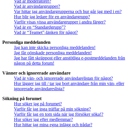
Vad är moderatorer?
Vad är användargrupper?
Var hittar jag användargrupperna och hur går jag med i en?
Hur blir jag ledare för en användargrupp?
Varför visas vissa användargrupper i andra färger?
Vad är en “Standardgrupp”?
Vad är “Teamet”-länken för något?
Personliga meddelanden
Jag kan inte skicka personliga meddelanden!
Jag får oönskade personliga meddelanden!
Jag har fått skräppost eller anstötliga e-postmeddelanden från
någon på detta forum!
Vänner och ignorerade användare
Vad är vän- och ignorerade användarelistan för något?
Hur lägger jag till / tar jag bort användare från min vän- eller
ignorerade användareslista?
Sökning på forumet
Hur söker jag på forumet?
Varför får jag inga träffar på min sökning?
Varför får jag en tom sida när jag försöker söka!?
Hur söker jag efter medlemmar?
Hur hittar jag mina egna inlägg och trådar?