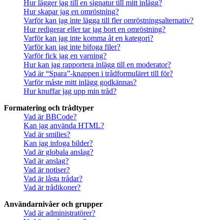
Hur lägger jag till en signatur till mitt inlägg?
Hur skapar jag en omröstning?
Varför kan jag inte lägga till fler omröstningsalternativ?
Hur redigerar eller tar jag bort en omröstning?
Varför kan jag inte komma åt en kategori?
Varför kan jag inte bifoga filer?
Varför fick jag en varning?
Hur kan jag rapportera inlägg till en moderator?
Vad är “Spara”-knappen i trådformuläret till för?
Varför måste mitt inlägg godkännas?
Hur knuffar jag upp min tråd?
Formatering och trådtyper
Vad är BBCode?
Kan jag använda HTML?
Vad är smilies?
Kan jag infoga bilder?
Vad är globala anslag?
Vad är anslag?
Vad är notiser?
Vad är låsta trådar?
Vad är trådikoner?
Användarnivåer och grupper
Vad är administratörer?