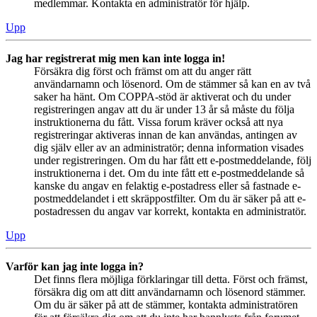
medlemmar. Kontakta en administratör för hjälp.
Upp
Jag har registrerat mig men kan inte logga in!
Försäkra dig först och främst om att du anger rätt
användarnamn och lösenord. Om de stämmer så kan en av två
saker ha hänt. Om COPPA-stöd är aktiverat och du under
registreringen angav att du är under 13 år så måste du följa
instruktionerna du fått. Vissa forum kräver också att nya
registreringar aktiveras innan de kan användas, antingen av
dig själv eller av an administratör; denna information visades
under registreringen. Om du har fått ett e-postmeddelande, följ
instruktionerna i det. Om du inte fått ett e-postmeddelande så
kanske du angav en felaktig e-postadress eller så fastnade e-
postmeddelandet i ett skräppostfilter. Om du är säker på att e-
postadressen du angav var korrekt, kontakta en administratör.
Upp
Varför kan jag inte logga in?
Det finns flera möjliga förklaringar till detta. Först och främst,
försäkra dig om att ditt användarnamn och lösenord stämmer.
Om du är säker på att de stämmer, kontakta administratören