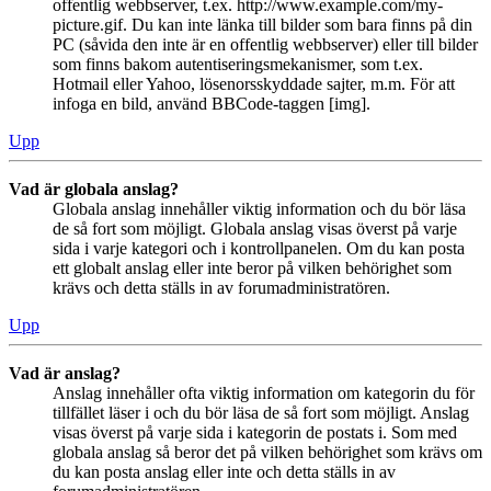
offentlig webbserver, t.ex. http://www.example.com/my-
picture.gif. Du kan inte länka till bilder som bara finns på din
PC (såvida den inte är en offentlig webbserver) eller till bilder
som finns bakom autentiseringsmekanismer, som t.ex.
Hotmail eller Yahoo, lösenorsskyddade sajter, m.m. För att
infoga en bild, använd BBCode-taggen [img].
Upp
Vad är globala anslag?
Globala anslag innehåller viktig information och du bör läsa
de så fort som möjligt. Globala anslag visas överst på varje
sida i varje kategori och i kontrollpanelen. Om du kan posta
ett globalt anslag eller inte beror på vilken behörighet som
krävs och detta ställs in av forumadministratören.
Upp
Vad är anslag?
Anslag innehåller ofta viktig information om kategorin du för
tillfället läser i och du bör läsa de så fort som möjligt. Anslag
visas överst på varje sida i kategorin de postats i. Som med
globala anslag så beror det på vilken behörighet som krävs om
du kan posta anslag eller inte och detta ställs in av