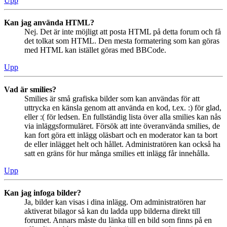
Upp
Kan jag använda HTML?
Nej. Det är inte möjligt att posta HTML på detta forum och få
det tolkat som HTML. Den mesta formatering som kan göras
med HTML kan istället göras med BBCode.
Upp
Vad är smilies?
Smilies är små grafiska bilder som kan användas för att
uttrycka en känsla genom att använda en kod, t.ex. :) för glad,
eller :( för ledsen. En fullständig lista över alla smilies kan nås
via inläggsformuläret. Försök att inte överanvända smilies, de
kan fort göra ett inlägg oläsbart och en moderator kan ta bort
de eller inlägget helt och hållet. Administratören kan också ha
satt en gräns för hur många smilies ett inlägg får innehålla.
Upp
Kan jag infoga bilder?
Ja, bilder kan visas i dina inlägg. Om administratören har
aktiverat bilagor så kan du ladda upp bilderna direkt till
forumet. Annars måste du länka till en bild som finns på en