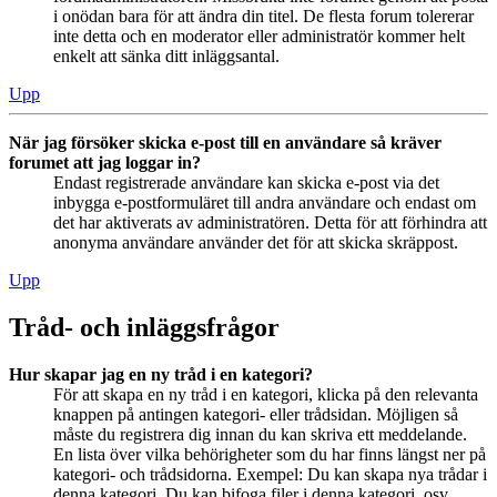
i onödan bara för att ändra din titel. De flesta forum tolererar
inte detta och en moderator eller administratör kommer helt
enkelt att sänka ditt inläggsantal.
Upp
När jag försöker skicka e-post till en användare så kräver
forumet att jag loggar in?
Endast registrerade användare kan skicka e-post via det
inbygga e-postformuläret till andra användare och endast om
det har aktiverats av administratören. Detta för att förhindra att
anonyma användare använder det för att skicka skräppost.
Upp
Tråd- och inläggsfrågor
Hur skapar jag en ny tråd i en kategori?
För att skapa en ny tråd i en kategori, klicka på den relevanta
knappen på antingen kategori- eller trådsidan. Möjligen så
måste du registrera dig innan du kan skriva ett meddelande.
En lista över vilka behörigheter som du har finns längst ner på
kategori- och trådsidorna. Exempel: Du kan skapa nya trådar i
denna kategori, Du kan bifoga filer i denna kategori, osv.