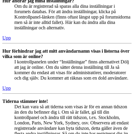
Hur ändrar jag mina inställningar?
Om du är registrerad så sparas alla dina inställningar i
forumets databas. För att ändra inställningar, klicka på
Kontrollpanel-länken (finns oftast längst upp på forumsidorna
men så är inte alltid fallet). Här kan du ändra alla dina
inställningar och alternativ.
Upp
Hur förhindrar jag att mitt användarnamn visas i listorna över
vilka som är online?
I kontrollpanelen under “Inställningar” finns alternativet Dölj
att jag är online. Om du sätter denna inställning till Ja så
kommer du endast att visas för administratörer, moderatorer
och dig själv. Du kommer att räknas som en dold användare.
Upp
Tiderna stämmer inte!
Det kan vara så att tiderna som visas är för en annan tidszon
än den du befinner dig i. Om så är fallet, gå till din
kontrollpanel och ändra till rätt tidszon, t.ex. Stockholm,
London, Paris, New York, Sydney, osv. Observera att endast
registrerade användare kan byta tidszon, detta gäller även de
flesta andra inställningar. Så om du inte har registrerat dig än,