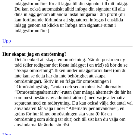
inläggsformuläret för att lägga till din signatur till ditt inlägg.
Du kan också automatiskt alltid infoga din signatur till alla
dina inlägg genom att ändra inställningarna i din profil (du
kan fortfarande förhindra att signaturen infogas i enskilda
inlägg genom att klicka ur Infoga min signatur-rutan i
inläggsformuläret).
Upp
Hur skapar jag en omröstning?
Det är enkelt att skapa en omröstning. När du postar en ny
tråd (eller redigerar det första inlägget i en tråd) så bör du se
“Skapa omröstning”-fliken under inläggsformuläret (om du
inte kan se detta har du inte behörighet att skapa
omröstningar). Skriv in en fråga för omröstningen i
“Omröstningsfråga”-rutan och sedan minst två alternativ i
“Omröstningsalternativ”-rutan (hur många alternativ du får ha
som mest bestäms av administratören) med varje alternativ
separerat med en radbrytning. Du kan också välja det antal val
användaren får välja under “Alternativ per användare”, en
gräns för hur länge omröstningen ska vara (0 för en
omröstning som aldrig tar slut) och till sist kan du välja om
användarna får ändra sin röst.
Upp