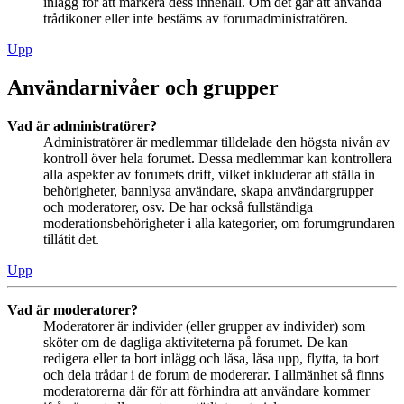
inlägg för att markera dess innehåll. Om det går att använda
trådikoner eller inte bestäms av forumadministratören.
Upp
Användarnivåer och grupper
Vad är administratörer?
Administratörer är medlemmar tilldelade den högsta nivån av
kontroll över hela forumet. Dessa medlemmar kan kontrollera
alla aspekter av forumets drift, vilket inkluderar att ställa in
behörigheter, bannlysa användare, skapa användargrupper
och moderatorer, osv. De har också fullständiga
moderationsbehörigheter i alla kategorier, om forumgrundaren
tillåtit det.
Upp
Vad är moderatorer?
Moderatorer är individer (eller grupper av individer) som
sköter om de dagliga aktiviteterna på forumet. De kan
redigera eller ta bort inlägg och låsa, låsa upp, flytta, ta bort
och dela trådar i de forum de modererar. I allmänhet så finns
moderatorerna där för att förhindra att användare kommer