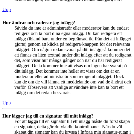
Upp
Hur ändrar och raderar jag inlägg?
Såvida du inte är administratör eller moderator kan du endast
redigera och ta bort dina egna inlägg. Du kan redigera ett
inlägg (ibland bara under en begränsad tid från det att inlägget
gjorts) genom att klicka på redigera-knappen för det relevanta
inlägget. Om någon redan svarat på ditt inlägg så kommer det
att finnas en liten textrad under ditt inlägg efter att du redigerat
det, som visar hur många gånger och när du har redigerat
inlägget. Detta kommer inte att visas om ingen har svarat på
ditt inlägg. Det kommer inte heller att visas om det är en
moderator eller administratör som redigerat inlägget. Dock
kan de om de vill lämna ett meddelande om vad de ändrat och
varför. Observera att vanliga användare inte kan ta bort ett
inlägg om det redan besvarats.
Upp
Hur lägger jag till en signatur till mitt inlägg?
För att lägga till en signatur till ett inlägg måste du först skapa
en signatur, detta gör du via din kontrollpanel. När du väl
skapat din signatur kan du kryssa i Infoga min signatur-rutan i