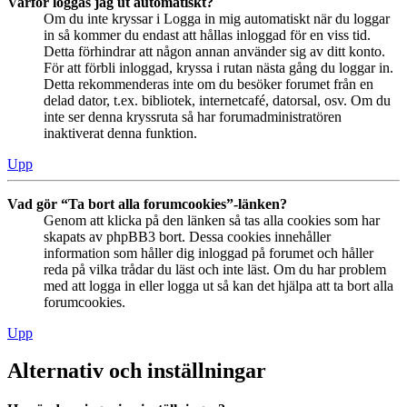
Varför loggas jag ut automatiskt?
Om du inte kryssar i Logga in mig automatiskt när du loggar
in så kommer du endast att hållas inloggad för en viss tid.
Detta förhindrar att någon annan använder sig av ditt konto.
För att förbli inloggad, kryssa i rutan nästa gång du loggar in.
Detta rekommenderas inte om du besöker forumet från en
delad dator, t.ex. bibliotek, internetcafé, datorsal, osv. Om du
inte ser denna kryssruta så har forumadministratören
inaktiverat denna funktion.
Upp
Vad gör “Ta bort alla forumcookies”-länken?
Genom att klicka på den länken så tas alla cookies som har
skapats av phpBB3 bort. Dessa cookies innehåller
information som håller dig inloggad på forumet och håller
reda på vilka trådar du läst och inte läst. Om du har problem
med att logga in eller logga ut så kan det hjälpa att ta bort alla
forumcookies.
Upp
Alternativ och inställningar