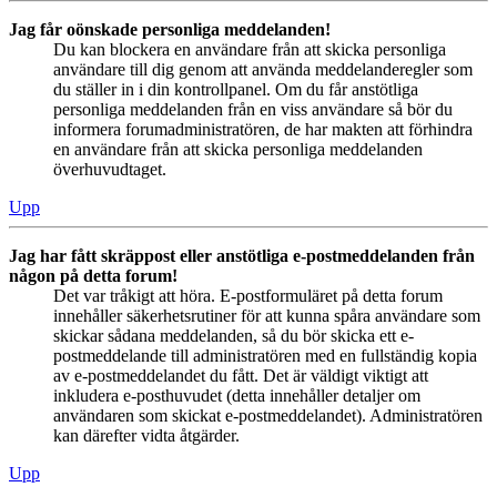
Jag får oönskade personliga meddelanden!
Du kan blockera en användare från att skicka personliga
användare till dig genom att använda meddelanderegler som
du ställer in i din kontrollpanel. Om du får anstötliga
personliga meddelanden från en viss användare så bör du
informera forumadministratören, de har makten att förhindra
en användare från att skicka personliga meddelanden
överhuvudtaget.
Upp
Jag har fått skräppost eller anstötliga e-postmeddelanden från
någon på detta forum!
Det var tråkigt att höra. E-postformuläret på detta forum
innehåller säkerhetsrutiner för att kunna spåra användare som
skickar sådana meddelanden, så du bör skicka ett e-
postmeddelande till administratören med en fullständig kopia
av e-postmeddelandet du fått. Det är väldigt viktigt att
inkludera e-posthuvudet (detta innehåller detaljer om
användaren som skickat e-postmeddelandet). Administratören
kan därefter vidta åtgärder.
Upp