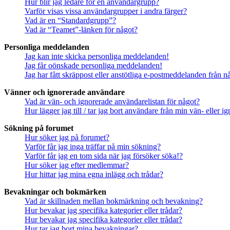
Hur blir jag ledare för en användargrupp?
Varför visas vissa användargrupper i andra färger?
Vad är en “Standardgrupp”?
Vad är “Teamet”-länken för något?
Personliga meddelanden
Jag kan inte skicka personliga meddelanden!
Jag får oönskade personliga meddelanden!
Jag har fått skräppost eller anstötliga e-postmeddelanden från 
Vänner och ignorerade användare
Vad är vän- och ignorerade användarelistan för något?
Hur lägger jag till / tar jag bort användare från min vän- eller 
Sökning på forumet
Hur söker jag på forumet?
Varför får jag inga träffar på min sökning?
Varför får jag en tom sida när jag försöker söka!?
Hur söker jag efter medlemmar?
Hur hittar jag mina egna inlägg och trådar?
Bevakningar och bokmärken
Vad är skillnaden mellan bokmärkning och bevakning?
Hur bevakar jag specifika kategorier eller trådar?
Hur bevakar jag specifika kategorier eller trådar?
Hur tar jag bort mina bevakningar?