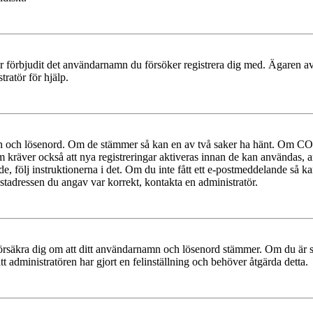
ler förbjudit det användarnamn du försöker registrera dig med. Ägaren av
ratör för hjälp.
mn och lösenord. Om de stämmer så kan en av två saker ha hänt. Om COP
um kräver också att nya registreringar aktiveras innan de kan användas, a
e, följ instruktionerna i det. Om du inte fått ett e-postmeddelande så ka
ostadressen du angav var korrekt, kontakta en administratör.
t, försäkra dig om att ditt användarnamn och lösenord stämmer. Om du är s
tt administratören har gjort en felinställning och behöver åtgärda detta.