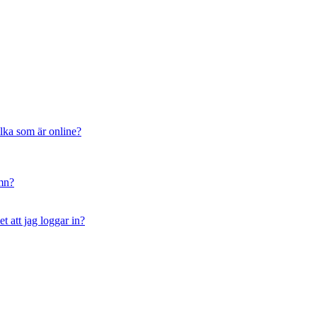
ilka som är online?
amn?
t att jag loggar in?