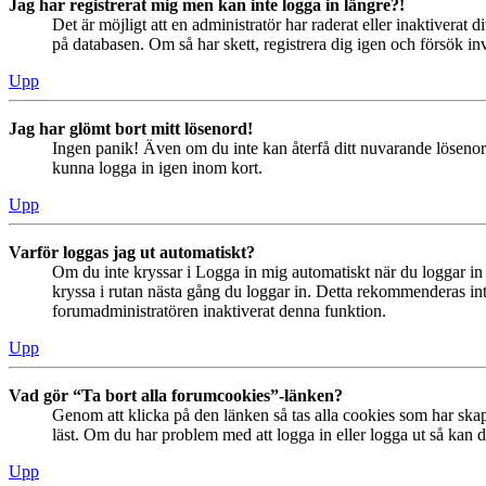
Jag har registrerat mig men kan inte logga in längre?!
Det är möjligt att en administratör har raderat eller inaktiver
på databasen. Om så har skett, registrera dig igen och försök in
Upp
Jag har glömt bort mitt lösenord!
Ingen panik! Även om du inte kan återfå ditt nuvarande lösenord
kunna logga in igen inom kort.
Upp
Varför loggas jag ut automatiskt?
Om du inte kryssar i Logga in mig automatiskt när du loggar in s
kryssa i rutan nästa gång du loggar in. Detta rekommenderas inte
forumadministratören inaktiverat denna funktion.
Upp
Vad gör “Ta bort alla forumcookies”-länken?
Genom att klicka på den länken så tas alla cookies som har skap
läst. Om du har problem med att logga in eller logga ut så kan de
Upp