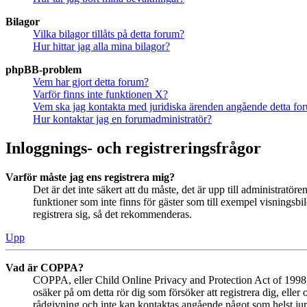
Bilagor
Vilka bilagor tillåts på detta forum?
Hur hittar jag alla mina bilagor?
phpBB-problem
Vem har gjort detta forum?
Varför finns inte funktionen X?
Vem ska jag kontakta med juridiska ärenden angående detta fo
Hur kontaktar jag en forumadministratör?
Inloggnings- och registreringsfrågor
Varför måste jag ens registrera mig?
Det är det inte säkert att du måste, det är upp till administratör
funktioner som inte finns för gäster som till exempel visningsb
registrera sig, så det rekommenderas.
Upp
Vad är COPPA?
COPPA, eller Child Online Privacy and Protection Act of 1998, ä
osäker på om detta rör dig som försöker att registrera dig, eller
rådgivning och inte kan kontaktas angående något som helst juri