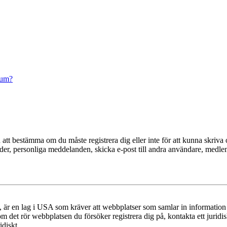
rum?
en att bestämma om du måste registrera dig eller inte för att kunna skriva 
ilder, personliga meddelanden, skicka e-post till andra användare, medl
r en lag i USA som kräver att webbplatser som samlar in information frå
 om det rör webbplatsen du försöker registrera dig på, kontakta ett juri
diskt.