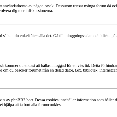
at ditt användarkonto av någon orsak. Dessutom rensar många forum då och
volvera dig mer i diskussionerna.
 så kan du enkelt återställa det. Gå till inloggningssidan och klicka på
å kommer du endast att hållas inloggad för en viss tid. Detta förhindrar
 om du besöker forumet från en delad dator, t.ex. bibliotek, internetcaf
ats av phpBB3 bort. Dessa cookies innehåller information som håller dig
t hjälpa att ta bort alla forumcookies.