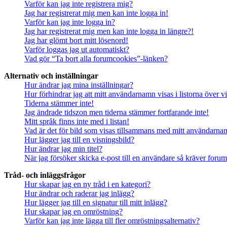
Varför kan jag inte registrera mig?
Jag har registrerat mig men kan inte logga in!
Varför kan jag inte logga in?
Jag har registrerat mig men kan inte logga in längre?!
Jag har glömt bort mitt lösenord!
Varför loggas jag ut automatiskt?
Vad gör “Ta bort alla forumcookies”-länken?
Alternativ och inställningar
Hur ändrar jag mina inställningar?
Hur förhindrar jag att mitt användarnamn visas i listorna över v
Tiderna stämmer inte!
Jag ändrade tidszon men tiderna stämmer fortfarande inte!
Mitt språk finns inte med i listan!
Vad är det för bild som visas tillsammans med mitt användarn
Hur lägger jag till en visningsbild?
Hur ändrar jag min titel?
När jag försöker skicka e-post till en användare så kräver forume
Tråd- och inläggsfrågor
Hur skapar jag en ny tråd i en kategori?
Hur ändrar och raderar jag inlägg?
Hur lägger jag till en signatur till mitt inlägg?
Hur skapar jag en omröstning?
Varför kan jag inte lägga till fler omröstningsalternativ?