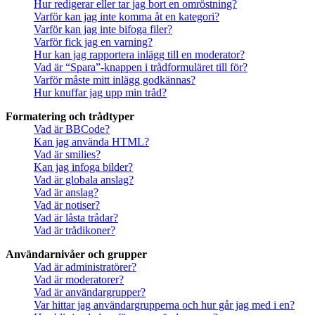
Hur redigerar eller tar jag bort en omröstning?
Varför kan jag inte komma åt en kategori?
Varför kan jag inte bifoga filer?
Varför fick jag en varning?
Hur kan jag rapportera inlägg till en moderator?
Vad är “Spara”-knappen i trådformuläret till för?
Varför måste mitt inlägg godkännas?
Hur knuffar jag upp min tråd?
Formatering och trådtyper
Vad är BBCode?
Kan jag använda HTML?
Vad är smilies?
Kan jag infoga bilder?
Vad är globala anslag?
Vad är anslag?
Vad är notiser?
Vad är låsta trådar?
Vad är trådikoner?
Användarnivåer och grupper
Vad är administratörer?
Vad är moderatorer?
Vad är användargrupper?
Var hittar jag användargrupperna och hur går jag med i en?