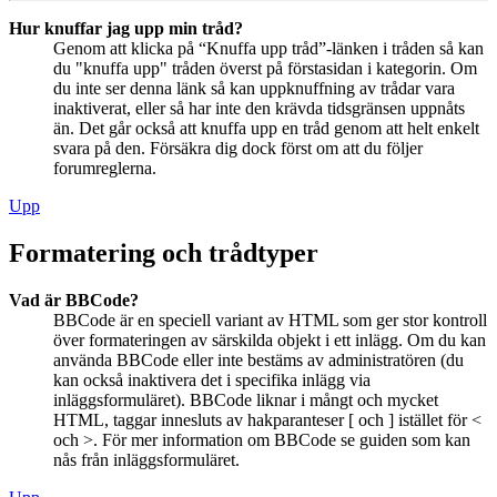
Hur knuffar jag upp min tråd?
Genom att klicka på “Knuffa upp tråd”-länken i tråden så kan
du "knuffa upp" tråden överst på förstasidan i kategorin. Om
du inte ser denna länk så kan uppknuffning av trådar vara
inaktiverat, eller så har inte den krävda tidsgränsen uppnåts
än. Det går också att knuffa upp en tråd genom att helt enkelt
svara på den. Försäkra dig dock först om att du följer
forumreglerna.
Upp
Formatering och trådtyper
Vad är BBCode?
BBCode är en speciell variant av HTML som ger stor kontroll
över formateringen av särskilda objekt i ett inlägg. Om du kan
använda BBCode eller inte bestäms av administratören (du
kan också inaktivera det i specifika inlägg via
inläggsformuläret). BBCode liknar i mångt och mycket
HTML, taggar innesluts av hakparanteser [ och ] istället för <
och >. För mer information om BBCode se guiden som kan
nås från inläggsformuläret.