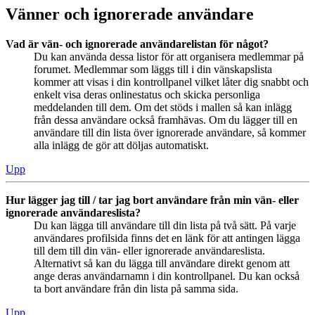
Vänner och ignorerade användare
Vad är vän- och ignorerade användarelistan för något?
Du kan använda dessa listor för att organisera medlemmar på
forumet. Medlemmar som läggs till i din vänskapslista
kommer att visas i din kontrollpanel vilket låter dig snabbt och
enkelt visa deras onlinestatus och skicka personliga
meddelanden till dem. Om det stöds i mallen så kan inlägg
från dessa användare också framhävas. Om du lägger till en
användare till din lista över ignorerade användare, så kommer
alla inlägg de gör att döljas automatiskt.
Upp
Hur lägger jag till / tar jag bort användare från min vän- eller
ignorerade användareslista?
Du kan lägga till användare till din lista på två sätt. På varje
användares profilsida finns det en länk för att antingen lägga
till dem till din vän- eller ignorerade användareslista.
Alternativt så kan du lägga till användare direkt genom att
ange deras användarnamn i din kontrollpanel. Du kan också
ta bort användare från din lista på samma sida.
Upp