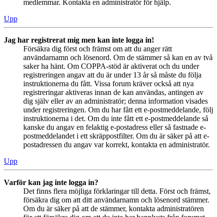
medlemmar. Kontakta en administratör för hjälp.
Upp
Jag har registrerat mig men kan inte logga in!
Försäkra dig först och främst om att du anger rätt
användarnamn och lösenord. Om de stämmer så kan en av två
saker ha hänt. Om COPPA-stöd är aktiverat och du under
registreringen angav att du är under 13 år så måste du följa
instruktionerna du fått. Vissa forum kräver också att nya
registreringar aktiveras innan de kan användas, antingen av
dig själv eller av an administratör; denna information visades
under registreringen. Om du har fått ett e-postmeddelande, följ
instruktionerna i det. Om du inte fått ett e-postmeddelande så
kanske du angav en felaktig e-postadress eller så fastnade e-
postmeddelandet i ett skräppostfilter. Om du är säker på att e-
postadressen du angav var korrekt, kontakta en administratör.
Upp
Varför kan jag inte logga in?
Det finns flera möjliga förklaringar till detta. Först och främst,
försäkra dig om att ditt användarnamn och lösenord stämmer.
Om du är säker på att de stämmer, kontakta administratören