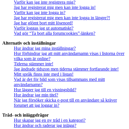
Varför kan jag inte registrera mig?
Jag har registrerat mig men kan inte logga in!
Varför kan jag inte logga in?
Jag har registrerat mig men kan inte logga in längre?!
Jag har glömt bort mitt lösenord!
Varför loggas jag ut automatiskt?
Vad gör “Ta bort alla forumcookies”-länken?
Alternativ och inställningar
Hur ändrar jag mina inställningar?
Hur förhindrar jag att mitt användarnamn visas i listorna över
vilka som är online?
Tiderna stämmer inte!
Jag ändrade tidszon men tiderna stämmer fortfarande inte!
Mitt språk finns inte med i listan!
Vad är det för bild som visas tillsammans med mitt
användarnamn?
Hur lägger jag till en visningsbild?
Hur ändrar jag min titel?
När jag försöker skicka e-post till en användare så kräver
forumet att jag loggar in?
Tråd- och inläggsfrågor
Hur skapar jag en ny tråd i en kategori?
Hur ändrar och raderar jag inlägg?