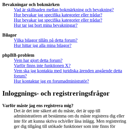
Bevakningar och bokmärken
Vad är skillnaden mellan bokmärkning och bevakning?
Hur bevakar jag specifika kategorier eller trådar?
Hur bevakar jag specifika kategorier eller trådar?
Hur tar jag bort mina bevakningar?
Bilagor
Vilka bilagor tillåts på detta forum?
Hur hittar jag alla mina bilagor?
phpBB-problem
Vem har gjort detta forum?
Varför finns inte funktionen X?
Vem ska jag kontakta med juridiska ärenden angående detta
forum?
Hur kontaktar jag en forumadministratör?
Inloggnings- och registreringsfrågor
Varför måste jag ens registrera mig?
Det är det inte säkert att du måste, det är upp till
administratören att bestämma om du måste registrera dig eller
inte för att kunna skriva och/eller läsa inlägg. Men registrering
ger dig tillgång till utökade funktioner som inte finns för