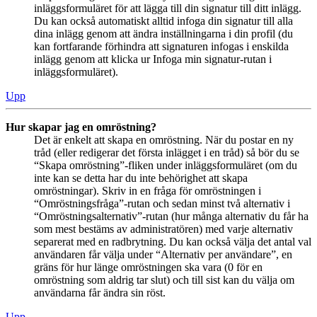
inläggsformuläret för att lägga till din signatur till ditt inlägg.
Du kan också automatiskt alltid infoga din signatur till alla
dina inlägg genom att ändra inställningarna i din profil (du
kan fortfarande förhindra att signaturen infogas i enskilda
inlägg genom att klicka ur Infoga min signatur-rutan i
inläggsformuläret).
Upp
Hur skapar jag en omröstning?
Det är enkelt att skapa en omröstning. När du postar en ny
tråd (eller redigerar det första inlägget i en tråd) så bör du se
“Skapa omröstning”-fliken under inläggsformuläret (om du
inte kan se detta har du inte behörighet att skapa
omröstningar). Skriv in en fråga för omröstningen i
“Omröstningsfråga”-rutan och sedan minst två alternativ i
“Omröstningsalternativ”-rutan (hur många alternativ du får ha
som mest bestäms av administratören) med varje alternativ
separerat med en radbrytning. Du kan också välja det antal val
användaren får välja under “Alternativ per användare”, en
gräns för hur länge omröstningen ska vara (0 för en
omröstning som aldrig tar slut) och till sist kan du välja om
användarna får ändra sin röst.
Upp