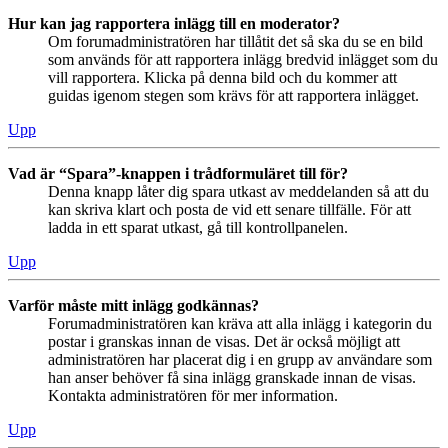
Hur kan jag rapportera inlägg till en moderator?
Om forumadministratören har tillåtit det så ska du se en bild
som används för att rapportera inlägg bredvid inlägget som du
vill rapportera. Klicka på denna bild och du kommer att
guidas igenom stegen som krävs för att rapportera inlägget.
Upp
Vad är “Spara”-knappen i trådformuläret till för?
Denna knapp låter dig spara utkast av meddelanden så att du
kan skriva klart och posta de vid ett senare tillfälle. För att
ladda in ett sparat utkast, gå till kontrollpanelen.
Upp
Varför måste mitt inlägg godkännas?
Forumadministratören kan kräva att alla inlägg i kategorin du
postar i granskas innan de visas. Det är också möjligt att
administratören har placerat dig i en grupp av användare som
han anser behöver få sina inlägg granskade innan de visas.
Kontakta administratören för mer information.
Upp