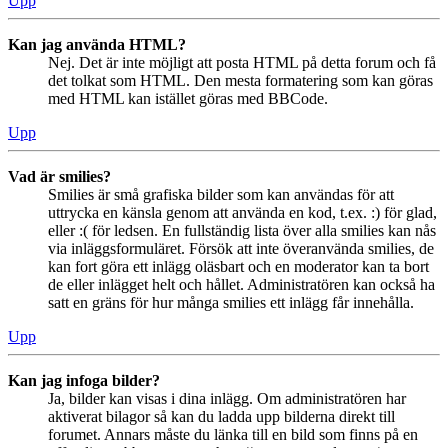
Upp
Kan jag använda HTML?
Nej. Det är inte möjligt att posta HTML på detta forum och få
det tolkat som HTML. Den mesta formatering som kan göras
med HTML kan istället göras med BBCode.
Upp
Vad är smilies?
Smilies är små grafiska bilder som kan användas för att
uttrycka en känsla genom att använda en kod, t.ex. :) för glad,
eller :( för ledsen. En fullständig lista över alla smilies kan nås
via inläggsformuläret. Försök att inte överanvända smilies, de
kan fort göra ett inlägg oläsbart och en moderator kan ta bort
de eller inlägget helt och hållet. Administratören kan också ha
satt en gräns för hur många smilies ett inlägg får innehålla.
Upp
Kan jag infoga bilder?
Ja, bilder kan visas i dina inlägg. Om administratören har
aktiverat bilagor så kan du ladda upp bilderna direkt till
forumet. Annars måste du länka till en bild som finns på en