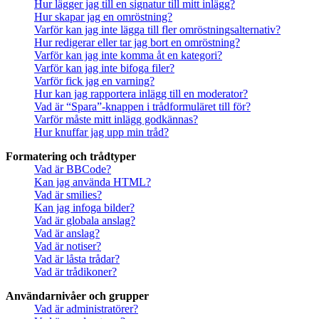
Hur lägger jag till en signatur till mitt inlägg?
Hur skapar jag en omröstning?
Varför kan jag inte lägga till fler omröstningsalternativ?
Hur redigerar eller tar jag bort en omröstning?
Varför kan jag inte komma åt en kategori?
Varför kan jag inte bifoga filer?
Varför fick jag en varning?
Hur kan jag rapportera inlägg till en moderator?
Vad är “Spara”-knappen i trådformuläret till för?
Varför måste mitt inlägg godkännas?
Hur knuffar jag upp min tråd?
Formatering och trådtyper
Vad är BBCode?
Kan jag använda HTML?
Vad är smilies?
Kan jag infoga bilder?
Vad är globala anslag?
Vad är anslag?
Vad är notiser?
Vad är låsta trådar?
Vad är trådikoner?
Användarnivåer och grupper
Vad är administratörer?