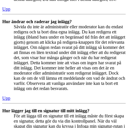
Upp
Hur ändrar och raderar jag inlägg?
Såvida du inte är administratör eller moderator kan du endast
redigera och ta bort dina egna inlägg. Du kan redigera ett
inlägg (ibland bara under en begränsad tid från det att inlägget
gjorts) genom att klicka på redigera-knappen för det relevanta
inlägget. Om någon redan svarat på ditt inlägg så kommer det
att finnas en liten textrad under ditt inlägg efter att du redigerat
det, som visar hur många gånger och när du har redigerat
inlägget. Detta kommer inte att visas om ingen har svarat på
ditt inlägg. Det kommer inte heller att visas om det är en
moderator eller administratör som redigerat inlägget. Dock
kan de om de vill lämna ett meddelande om vad de ändrat och
varför. Observera att vanliga användare inte kan ta bort ett
inlägg om det redan besvarats.
Upp
Hur lägger jag till en signatur till mitt inlägg?
För att lägga till en signatur till ett inlägg måste du först skapa
en signatur, detta gör du via din kontrollpanel. När du väl
skapat din signatur kan du kryssa i Infoga min signatur-rutan i