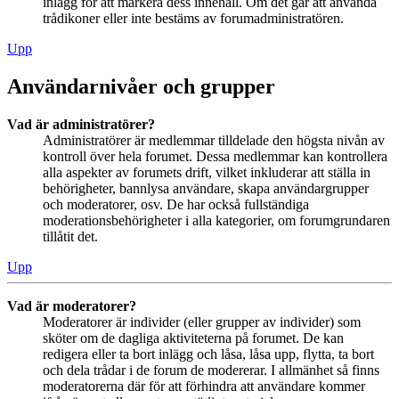
inlägg för att markera dess innehåll. Om det går att använda
trådikoner eller inte bestäms av forumadministratören.
Upp
Användarnivåer och grupper
Vad är administratörer?
Administratörer är medlemmar tilldelade den högsta nivån av
kontroll över hela forumet. Dessa medlemmar kan kontrollera
alla aspekter av forumets drift, vilket inkluderar att ställa in
behörigheter, bannlysa användare, skapa användargrupper
och moderatorer, osv. De har också fullständiga
moderationsbehörigheter i alla kategorier, om forumgrundaren
tillåtit det.
Upp
Vad är moderatorer?
Moderatorer är individer (eller grupper av individer) som
sköter om de dagliga aktiviteterna på forumet. De kan
redigera eller ta bort inlägg och låsa, låsa upp, flytta, ta bort
och dela trådar i de forum de modererar. I allmänhet så finns
moderatorerna där för att förhindra att användare kommer