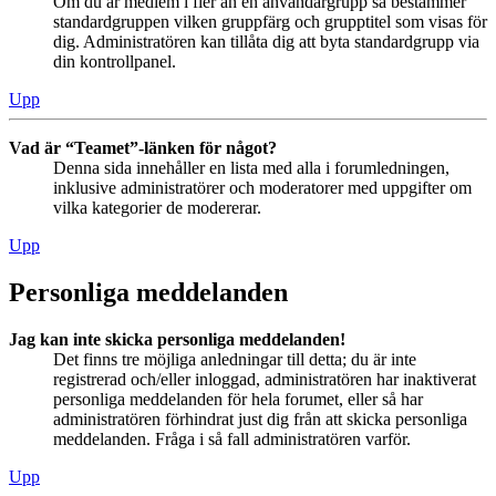
Om du är medlem i fler än en användargrupp så bestämmer
standardgruppen vilken gruppfärg och grupptitel som visas för
dig. Administratören kan tillåta dig att byta standardgrupp via
din kontrollpanel.
Upp
Vad är “Teamet”-länken för något?
Denna sida innehåller en lista med alla i forumledningen,
inklusive administratörer och moderatorer med uppgifter om
vilka kategorier de modererar.
Upp
Personliga meddelanden
Jag kan inte skicka personliga meddelanden!
Det finns tre möjliga anledningar till detta; du är inte
registrerad och/eller inloggad, administratören har inaktiverat
personliga meddelanden för hela forumet, eller så har
administratören förhindrat just dig från att skicka personliga
meddelanden. Fråga i så fall administratören varför.
Upp