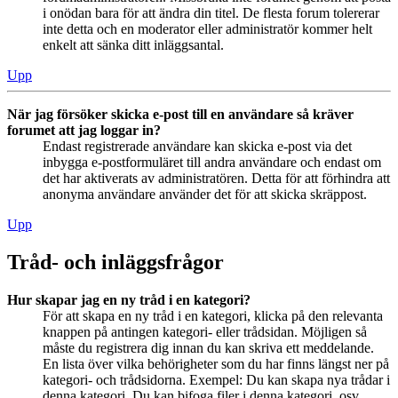
i onödan bara för att ändra din titel. De flesta forum tolererar
inte detta och en moderator eller administratör kommer helt
enkelt att sänka ditt inläggsantal.
Upp
När jag försöker skicka e-post till en användare så kräver
forumet att jag loggar in?
Endast registrerade användare kan skicka e-post via det
inbygga e-postformuläret till andra användare och endast om
det har aktiverats av administratören. Detta för att förhindra att
anonyma användare använder det för att skicka skräppost.
Upp
Tråd- och inläggsfrågor
Hur skapar jag en ny tråd i en kategori?
För att skapa en ny tråd i en kategori, klicka på den relevanta
knappen på antingen kategori- eller trådsidan. Möjligen så
måste du registrera dig innan du kan skriva ett meddelande.
En lista över vilka behörigheter som du har finns längst ner på
kategori- och trådsidorna. Exempel: Du kan skapa nya trådar i
denna kategori, Du kan bifoga filer i denna kategori, osv.