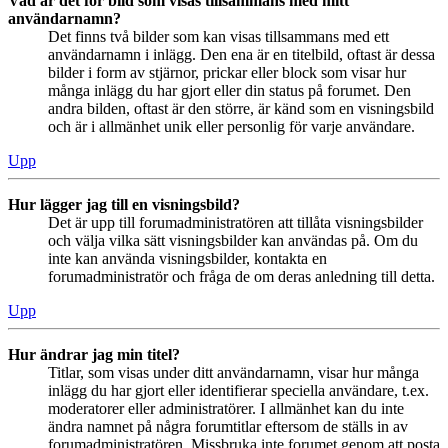
Vad är det för bild som visas tillsammans med mitt
användarnamn?
Det finns två bilder som kan visas tillsammans med ett
användarnamn i inlägg. Den ena är en titelbild, oftast är dessa
bilder i form av stjärnor, prickar eller block som visar hur
många inlägg du har gjort eller din status på forumet. Den
andra bilden, oftast är den större, är känd som en visningsbild
och är i allmänhet unik eller personlig för varje användare.
Upp
Hur lägger jag till en visningsbild?
Det är upp till forumadministratören att tillåta visningsbilder
och välja vilka sätt visningsbilder kan användas på. Om du
inte kan använda visningsbilder, kontakta en
forumadministratör och fråga de om deras anledning till detta.
Upp
Hur ändrar jag min titel?
Titlar, som visas under ditt användarnamn, visar hur många
inlägg du har gjort eller identifierar speciella användare, t.ex.
moderatorer eller administratörer. I allmänhet kan du inte
ändra namnet på några forumtitlar eftersom de ställs in av
forumadministratören. Missbruka inte forumet genom att posta