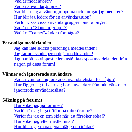
Vad är moderatorer?
Vad är användargrupper?
Var hittar jag användargrupperna och hur går jag med i en?
Hur blir jag ledare för en användargrupp?
Varför visas vissa användargrupper i andra färger?
Vad är en “Standardgrupp”?
Vad är “Teamet”-länken för något?
Personliga meddelanden
Jag kan inte skicka personliga meddelanden!
Jag får oönskade personliga meddelanden!
Jag har fått skräppost eller anstötliga e-postmeddelanden från
någon på detta forum!
Vänner och ignorerade användare
Vad är vän- och ignorerade användarelistan för något?
Hur lägger jag till / tar jag bort användare från min vän- eller
ignorerade användareslista?
Sökning på forumet
Hur söker jag på forumet?
Varför får jag inga träffar på min sökning?
Varför får jag en tom sida när jag försöker söka!?
Hur söker jag efter medlemmar?
Hur hittar jag mina egna inlägg och trådar?