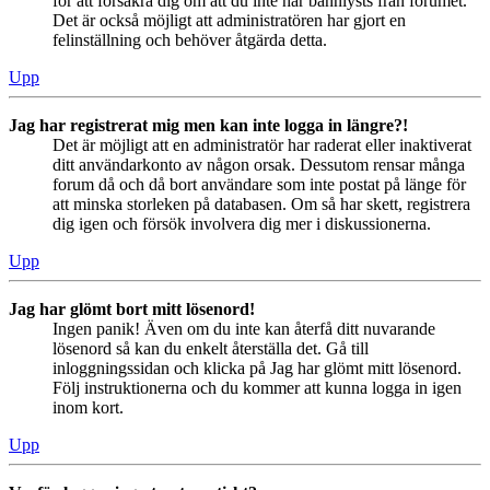
för att försäkra dig om att du inte har bannlysts från forumet.
Det är också möjligt att administratören har gjort en
felinställning och behöver åtgärda detta.
Upp
Jag har registrerat mig men kan inte logga in längre?!
Det är möjligt att en administratör har raderat eller inaktiverat
ditt användarkonto av någon orsak. Dessutom rensar många
forum då och då bort användare som inte postat på länge för
att minska storleken på databasen. Om så har skett, registrera
dig igen och försök involvera dig mer i diskussionerna.
Upp
Jag har glömt bort mitt lösenord!
Ingen panik! Även om du inte kan återfå ditt nuvarande
lösenord så kan du enkelt återställa det. Gå till
inloggningssidan och klicka på Jag har glömt mitt lösenord.
Följ instruktionerna och du kommer att kunna logga in igen
inom kort.
Upp