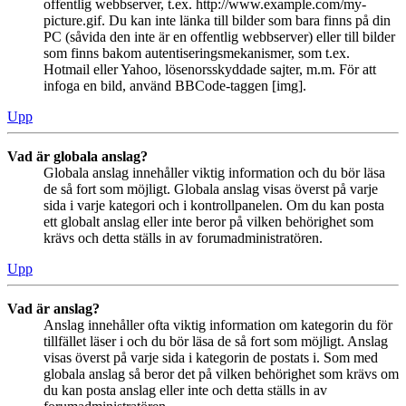
offentlig webbserver, t.ex. http://www.example.com/my-
picture.gif. Du kan inte länka till bilder som bara finns på din
PC (såvida den inte är en offentlig webbserver) eller till bilder
som finns bakom autentiseringsmekanismer, som t.ex.
Hotmail eller Yahoo, lösenorsskyddade sajter, m.m. För att
infoga en bild, använd BBCode-taggen [img].
Upp
Vad är globala anslag?
Globala anslag innehåller viktig information och du bör läsa
de så fort som möjligt. Globala anslag visas överst på varje
sida i varje kategori och i kontrollpanelen. Om du kan posta
ett globalt anslag eller inte beror på vilken behörighet som
krävs och detta ställs in av forumadministratören.
Upp
Vad är anslag?
Anslag innehåller ofta viktig information om kategorin du för
tillfället läser i och du bör läsa de så fort som möjligt. Anslag
visas överst på varje sida i kategorin de postats i. Som med
globala anslag så beror det på vilken behörighet som krävs om
du kan posta anslag eller inte och detta ställs in av