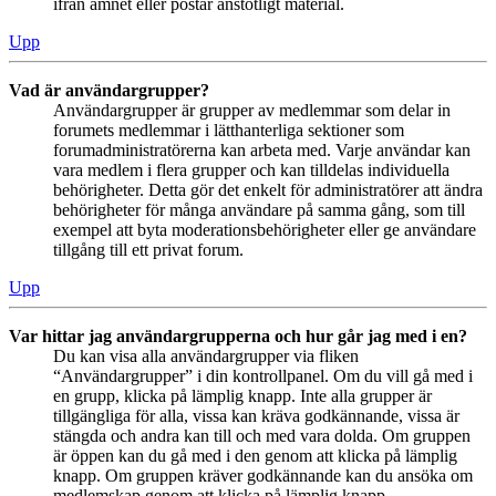
ifrån ämnet eller postar anstötligt material.
Upp
Vad är användargrupper?
Användargrupper är grupper av medlemmar som delar in
forumets medlemmar i lätthanterliga sektioner som
forumadministratörerna kan arbeta med. Varje användar kan
vara medlem i flera grupper och kan tilldelas individuella
behörigheter. Detta gör det enkelt för administratörer att ändra
behörigheter för många användare på samma gång, som till
exempel att byta moderationsbehörigheter eller ge användare
tillgång till ett privat forum.
Upp
Var hittar jag användargrupperna och hur går jag med i en?
Du kan visa alla användargrupper via fliken
“Användargrupper” i din kontrollpanel. Om du vill gå med i
en grupp, klicka på lämplig knapp. Inte alla grupper är
tillgängliga för alla, vissa kan kräva godkännande, vissa är
stängda och andra kan till och med vara dolda. Om gruppen
är öppen kan du gå med i den genom att klicka på lämplig
knapp. Om gruppen kräver godkännande kan du ansöka om
medlemskap genom att klicka på lämplig knapp.