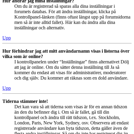
Hur ändrar jag mina inställningar?
Om du är registrerad så sparas alla dina inställningar i
forumets databas. För att ändra inställningar, klicka på
Kontrollpanel-länken (finns oftast längst upp på forumsidorna
men så är inte alltid fallet). Här kan du ändra alla dina
inställningar och alternativ.
Upp
Hur förhindrar jag att mitt användarnamn visas i listorna över
vilka som är online?
I kontrollpanelen under “Inställningar” finns alternativet Dölj
att jag är online. Om du sätter denna inställning till Ja så
kommer du endast att visas för administratörer, moderatorer
och dig själv. Du kommer att räknas som en dold användare.
Upp
Tiderna stämmer inte!
Det kan vara så att tiderna som visas är för en annan tidszon
än den du befinner dig i. Om så är fallet, gå till din
kontrollpanel och ändra till rätt tidszon, t.ex. Stockholm,
London, Paris, New York, Sydney, osv. Observera att endast
registrerade användare kan byta tidszon, detta gäller även de
flesta andra inställningar. Så om du inte har registrerat dig än,