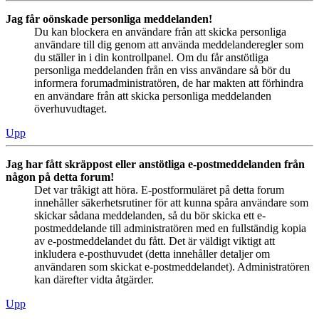
Jag får oönskade personliga meddelanden!
Du kan blockera en användare från att skicka personliga
användare till dig genom att använda meddelanderegler som
du ställer in i din kontrollpanel. Om du får anstötliga
personliga meddelanden från en viss användare så bör du
informera forumadministratören, de har makten att förhindra
en användare från att skicka personliga meddelanden
överhuvudtaget.
Upp
Jag har fått skräppost eller anstötliga e-postmeddelanden från
någon på detta forum!
Det var tråkigt att höra. E-postformuläret på detta forum
innehåller säkerhetsrutiner för att kunna spåra användare som
skickar sådana meddelanden, så du bör skicka ett e-
postmeddelande till administratören med en fullständig kopia
av e-postmeddelandet du fått. Det är väldigt viktigt att
inkludera e-posthuvudet (detta innehåller detaljer om
användaren som skickat e-postmeddelandet). Administratören
kan därefter vidta åtgärder.
Upp