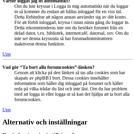
Varför loggas jag ut automatiskt?
Om du inte kryssar i Logga in mig automatiskt när du loggar
in så kommer du endast att hållas inloggad för en viss tid.
Detta förhindrar att någon annan använder sig av ditt konto.
För att förbli inloggad, kryssa i rutan nästa gång du loggar in.
Detta rekommenderas inte om du besöker forumet från en
delad dator, t.ex. bibliotek, internetcafé, datorsal, osv. Om du
inte ser denna kryssruta så har forumadministratören
inaktiverat denna funktion.
Upp
Vad gör “Ta bort alla forumcookies”-länken?
Genom att klicka på den länken så tas alla cookies som har
skapats av phpBB3 bort. Dessa cookies innehåller
information som håller dig inloggad på forumet och håller
reda på vilka trådar du läst och inte läst. Om du har problem
med att logga in eller logga ut så kan det hjälpa att ta bort alla
forumcookies.
Upp
Alternativ och inställningar