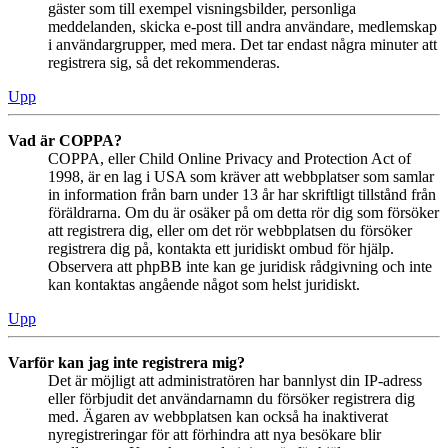
gäster som till exempel visningsbilder, personliga
meddelanden, skicka e-post till andra användare, medlemskap
i användargrupper, med mera. Det tar endast några minuter att
registrera sig, så det rekommenderas.
Upp
Vad är COPPA?
COPPA, eller Child Online Privacy and Protection Act of
1998, är en lag i USA som kräver att webbplatser som samlar
in information från barn under 13 år har skriftligt tillstånd från
föräldrarna. Om du är osäker på om detta rör dig som försöker
att registrera dig, eller om det rör webbplatsen du försöker
registrera dig på, kontakta ett juridiskt ombud för hjälp.
Observera att phpBB inte kan ge juridisk rådgivning och inte
kan kontaktas angående något som helst juridiskt.
Upp
Varför kan jag inte registrera mig?
Det är möjligt att administratören har bannlyst din IP-adress
eller förbjudit det användarnamn du försöker registrera dig
med. Ägaren av webbplatsen kan också ha inaktiverat
nyregistreringar för att förhindra att nya besökare blir