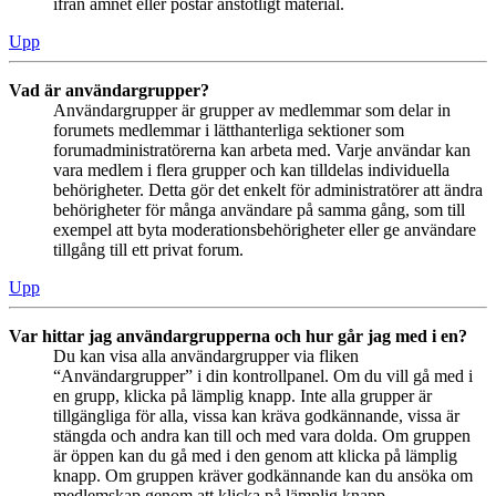
ifrån ämnet eller postar anstötligt material.
Upp
Vad är användargrupper?
Användargrupper är grupper av medlemmar som delar in
forumets medlemmar i lätthanterliga sektioner som
forumadministratörerna kan arbeta med. Varje användar kan
vara medlem i flera grupper och kan tilldelas individuella
behörigheter. Detta gör det enkelt för administratörer att ändra
behörigheter för många användare på samma gång, som till
exempel att byta moderationsbehörigheter eller ge användare
tillgång till ett privat forum.
Upp
Var hittar jag användargrupperna och hur går jag med i en?
Du kan visa alla användargrupper via fliken
“Användargrupper” i din kontrollpanel. Om du vill gå med i
en grupp, klicka på lämplig knapp. Inte alla grupper är
tillgängliga för alla, vissa kan kräva godkännande, vissa är
stängda och andra kan till och med vara dolda. Om gruppen
är öppen kan du gå med i den genom att klicka på lämplig
knapp. Om gruppen kräver godkännande kan du ansöka om
medlemskap genom att klicka på lämplig knapp.