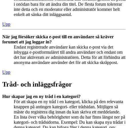
i onödan bara för att ändra din titel. De flesta forum tolererar
inte detta och en moderator eller administratör kommer helt
enkelt att sänka ditt inläggsantal.
Upp
När jag försöker skicka e-post till en användare så kräver
forumet att jag loggar in?
Endast registrerade användare kan skicka e-post via det
inbygga e-postformuläret till andra användare och endast om
det har aktiverats av administratören. Detta för att förhindra att
anonyma användare använder det för att skicka skräppost.
Upp
Tråd- och inläggsfrågor
Hur skapar jag en ny tråd i en kategori?
För att skapa en ny tråd i en kategori, klicka på den relevanta
knappen på antingen kategori- eller trådsidan. Möjligen så
måste du registrera dig innan du kan skriva ett meddelande.
En lista över vilka behörigheter som du har finns längst ner på
kategori- och trådsidorna. Exempel: Du kan skapa nya trådar i
denna kategori, Du kan bifoga filer i denna kategori, osv.