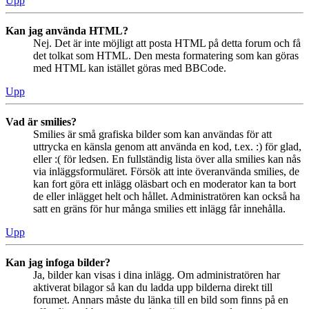
Upp
Kan jag använda HTML?
Nej. Det är inte möjligt att posta HTML på detta forum och få
det tolkat som HTML. Den mesta formatering som kan göras
med HTML kan istället göras med BBCode.
Upp
Vad är smilies?
Smilies är små grafiska bilder som kan användas för att
uttrycka en känsla genom att använda en kod, t.ex. :) för glad,
eller :( för ledsen. En fullständig lista över alla smilies kan nås
via inläggsformuläret. Försök att inte överanvända smilies, de
kan fort göra ett inlägg oläsbart och en moderator kan ta bort
de eller inlägget helt och hållet. Administratören kan också ha
satt en gräns för hur många smilies ett inlägg får innehålla.
Upp
Kan jag infoga bilder?
Ja, bilder kan visas i dina inlägg. Om administratören har
aktiverat bilagor så kan du ladda upp bilderna direkt till
forumet. Annars måste du länka till en bild som finns på en