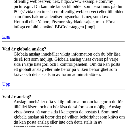
offentlig webbserver, t.ex. http://www.example.com/my-
picture.gif. Du kan inte länka till bilder som bara finns på din
PC (såvida den inte är en offentlig webbserver) eller till bilder
som finns bakom autentiseringsmekanismer, som t.ex.
Hotmail eller Yahoo, lösenorsskyddade sajter, m.m. För att
infoga en bild, använd BBCode-taggen [img].
Upp
Vad är globala anslag?
Globala anslag innehåller viktig information och du bör läsa
de så fort som möjligt. Globala anslag visas överst på varje
sida i varje kategori och i kontrollpanelen. Om du kan posta
ett globalt anslag eller inte beror på vilken behörighet som
krävs och detta ställs in av forumadministratören.
Upp
Vad är anslag?
Anslag innehåller ofta viktig information om kategorin du för
tillfället läser i och du bör läsa de så fort som möjligt. Anslag
visas överst på varje sida i kategorin de postats i. Som med
globala anslag så beror det på vilken behörighet som krävs om
du kan posta anslag eller inte och detta ställs in av