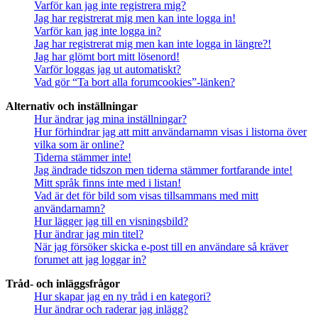
Varför kan jag inte registrera mig?
Jag har registrerat mig men kan inte logga in!
Varför kan jag inte logga in?
Jag har registrerat mig men kan inte logga in längre?!
Jag har glömt bort mitt lösenord!
Varför loggas jag ut automatiskt?
Vad gör “Ta bort alla forumcookies”-länken?
Alternativ och inställningar
Hur ändrar jag mina inställningar?
Hur förhindrar jag att mitt användarnamn visas i listorna över
vilka som är online?
Tiderna stämmer inte!
Jag ändrade tidszon men tiderna stämmer fortfarande inte!
Mitt språk finns inte med i listan!
Vad är det för bild som visas tillsammans med mitt
användarnamn?
Hur lägger jag till en visningsbild?
Hur ändrar jag min titel?
När jag försöker skicka e-post till en användare så kräver
forumet att jag loggar in?
Tråd- och inläggsfrågor
Hur skapar jag en ny tråd i en kategori?
Hur ändrar och raderar jag inlägg?