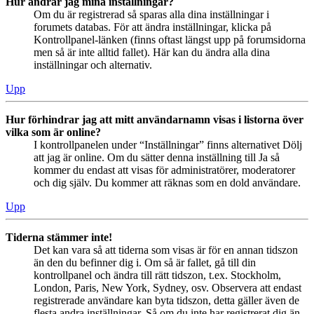
Hur ändrar jag mina inställningar?
Om du är registrerad så sparas alla dina inställningar i
forumets databas. För att ändra inställningar, klicka på
Kontrollpanel-länken (finns oftast längst upp på forumsidorna
men så är inte alltid fallet). Här kan du ändra alla dina
inställningar och alternativ.
Upp
Hur förhindrar jag att mitt användarnamn visas i listorna över
vilka som är online?
I kontrollpanelen under “Inställningar” finns alternativet Dölj
att jag är online. Om du sätter denna inställning till Ja så
kommer du endast att visas för administratörer, moderatorer
och dig själv. Du kommer att räknas som en dold användare.
Upp
Tiderna stämmer inte!
Det kan vara så att tiderna som visas är för en annan tidszon
än den du befinner dig i. Om så är fallet, gå till din
kontrollpanel och ändra till rätt tidszon, t.ex. Stockholm,
London, Paris, New York, Sydney, osv. Observera att endast
registrerade användare kan byta tidszon, detta gäller även de
flesta andra inställningar. Så om du inte har registrerat dig än,