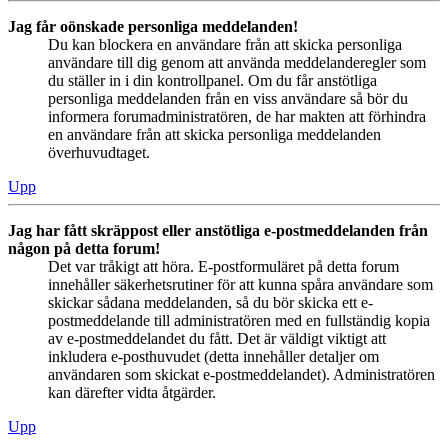
Jag får oönskade personliga meddelanden!
Du kan blockera en användare från att skicka personliga
användare till dig genom att använda meddelanderegler som
du ställer in i din kontrollpanel. Om du får anstötliga
personliga meddelanden från en viss användare så bör du
informera forumadministratören, de har makten att förhindra
en användare från att skicka personliga meddelanden
överhuvudtaget.
Upp
Jag har fått skräppost eller anstötliga e-postmeddelanden från
någon på detta forum!
Det var tråkigt att höra. E-postformuläret på detta forum
innehåller säkerhetsrutiner för att kunna spåra användare som
skickar sådana meddelanden, så du bör skicka ett e-
postmeddelande till administratören med en fullständig kopia
av e-postmeddelandet du fått. Det är väldigt viktigt att
inkludera e-posthuvudet (detta innehåller detaljer om
användaren som skickat e-postmeddelandet). Administratören
kan därefter vidta åtgärder.
Upp