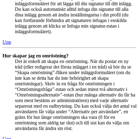
inläggsformuläret för att lägga till din signatur till ditt inlägg.
Du kan också automatiskt alltid infoga din signatur till alla
dina inlägg genom att ändra inställningarna i din profil (du
kan fortfarande förhindra att signaturen infogas i enskilda
inlägg genom att klicka ur Infoga min signatur-rutan i
inläggsformuläret).
Upp
Hur skapar jag en omröstning?
Det är enkelt att skapa en omröstning. När du postar en ny
tråd (eller redigerar det första inlägget i en tråd) så bör du se
“Skapa omröstning”-fliken under inläggsformuläret (om du
inte kan se detta har du inte behörighet att skapa
omröstningar). Skriv in en fråga för omröstningen i
“Omröstningsfråga”-rutan och sedan minst två alternativ i
“Omröstningsalternativ”-rutan (hur många alternativ du får ha
som mest bestäms av administratören) med varje alternativ
separerat med en radbrytning. Du kan också välja det antal val
användaren får välja under “Alternativ per användare”, en
gräns för hur länge omröstningen ska vara (0 för en
omröstning som aldrig tar slut) och till sist kan du välja om
användarna får ändra sin röst.
Upp