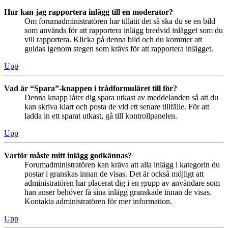
Hur kan jag rapportera inlägg till en moderator?
Om forumadministratören har tillåtit det så ska du se en bild
som används för att rapportera inlägg bredvid inlägget som du
vill rapportera. Klicka på denna bild och du kommer att
guidas igenom stegen som krävs för att rapportera inlägget.
Upp
Vad är “Spara”-knappen i trådformuläret till för?
Denna knapp låter dig spara utkast av meddelanden så att du
kan skriva klart och posta de vid ett senare tillfälle. För att
ladda in ett sparat utkast, gå till kontrollpanelen.
Upp
Varför måste mitt inlägg godkännas?
Forumadministratören kan kräva att alla inlägg i kategorin du
postar i granskas innan de visas. Det är också möjligt att
administratören har placerat dig i en grupp av användare som
han anser behöver få sina inlägg granskade innan de visas.
Kontakta administratören för mer information.
Upp