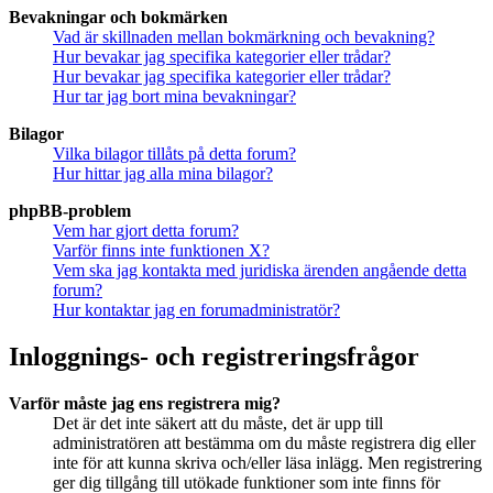
Bevakningar och bokmärken
Vad är skillnaden mellan bokmärkning och bevakning?
Hur bevakar jag specifika kategorier eller trådar?
Hur bevakar jag specifika kategorier eller trådar?
Hur tar jag bort mina bevakningar?
Bilagor
Vilka bilagor tillåts på detta forum?
Hur hittar jag alla mina bilagor?
phpBB-problem
Vem har gjort detta forum?
Varför finns inte funktionen X?
Vem ska jag kontakta med juridiska ärenden angående detta
forum?
Hur kontaktar jag en forumadministratör?
Inloggnings- och registreringsfrågor
Varför måste jag ens registrera mig?
Det är det inte säkert att du måste, det är upp till
administratören att bestämma om du måste registrera dig eller
inte för att kunna skriva och/eller läsa inlägg. Men registrering
ger dig tillgång till utökade funktioner som inte finns för