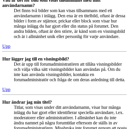
Vad är det för bild som visas tillsammans med mitt
användarnamn?
Det finns två bilder som kan visas tillsammans med ett
användarnamn i inlägg. Den ena är en titelbild, oftast är dessa
bilder i form av stjärnor, prickar eller block som visar hur
många inlägg du har gjort eller din status på forumet. Den
andra bilden, oftast är den större, är känd som en visningsbild
och är i allmänhet unik eller personlig för varje användare.
Upp
Hur lägger jag till en visningsbild?
Det är upp till forumadministratören att tillåta visningsbilder
och välja vilka sätt visningsbilder kan användas på. Om du
inte kan använda visningsbilder, kontakta en
forumadministratör och fråga de om deras anledning till detta.
Upp
Hur ändrar jag min titel?
Titlar, som visas under ditt användarnamn, visar hur många
inlägg du har gjort eller identifierar speciella användare, t.ex.
moderatorer eller administratörer. I allmänhet kan du inte
ändra namnet på några forumtitlar eftersom de ställs in av
forumadministratören. Missbruka inte forumet genom att posta