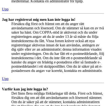
medlemmar. Kontakta en administratör för hjälp.
Upp
Jag har registrerat mig men kan inte logga in!
Försäkra dig först och främst om att du anger rätt
användarnamn och lösenord. Om de stämmer så kan en av två
saker ha hänt. Om COPPA-stöd är aktiverat och du under
registreringen angav att du är under 13 år så måste du följa
instruktionerna du fått. Vissa forum kräver också att nya
registreringar aktiveras innan de kan användas, antingen av
dig själv eller av an administratör; denna information visades
under registreringen. Om du har fått ett e-postmeddelande, följ
instruktionerna i det. Om du inte fått ett e-postmeddelande så
kanske du angav en felaktig e-postadress eller så fastnade e-
postmeddelandet i ett skräppostfilter. Om du är säker på att e-
postadressen du angav var korrekt, kontakta en administratör.
Upp
Varför kan jag inte logga in?
Det finns flera möjliga förklaringar till detta. Först och främst,
försäkra dig om att ditt användarnamn och lösenord stämmer.
Om du är säker på att de stämmer, kontakta administratören