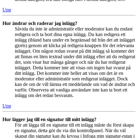
Upp
Hur ändrar och raderar jag inlägg?
Såvida du inte är administratör eller moderator kan du endast
redigera och ta bort dina egna inlägg. Du kan redigera ett
inlägg (ibland bara under en begränsad tid från det att inlägget
gjorts) genom att klicka på redigera-knappen för det relevanta
inlägget. Om någon redan svarat på ditt inlägg så kommer det
att finnas en liten textrad under ditt inlägg efter att du redigerat
det, som visar hur många gånger och när du har redigerat
inlägget. Detta kommer inte att visas om ingen har svarat på
ditt inlägg. Det kommer inte heller att visas om det är en
moderator eller administratör som redigerat inlägget. Dock
kan de om de vill lämna ett meddelande om vad de ändrat och
varför. Observera att vanliga användare inte kan ta bort ett
inlägg om det redan besvarats.
Upp
Hur lägger jag till en signatur till mitt inlägg?
För att lägga till en signatur till ett inlägg måste du först skapa
en signatur, detta gör du via din kontrollpanel. När du väl
skapat din signatur kan du kryssa i Infoga min signatur-rutan i