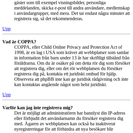
gäster som till exempel visningsbilder, personliga
meddelanden, skicka e-post till andra användare, medlemskap
i användargrupper, med mera. Det tar endast några minuter att
registrera sig, så det rekommenderas.
Upp
Vad är COPPA?
COPPA, eller Child Online Privacy and Protection Act of
1998, är en lag i USA som kräver att webbplatser som samlar
in information från barn under 13 år har skriftligt tillstånd från
föräldrarna. Om du är osäker på om detta rör dig som försöker
att registrera dig, eller om det rör webbplatsen du försöker
registrera dig på, kontakta ett juridiskt ombud för hjälp.
Observera att phpBB inte kan ge juridisk rådgivning och inte
kan kontaktas angående något som helst juridiskt.
Upp
Varför kan jag inte registrera mig?
Det är möjligt att administratören har bannlyst din IP-adress
eller förbjudit det användarnamn du försöker registrera dig
med. Ägaren av webbplatsen kan också ha inaktiverat
nyregistreringar för att förhindra att nya besökare blir