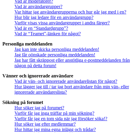
Vad är moderatorer?
Vad är användargrupper?
Var hittar jag användargrupperna och hur går jag med i en?
Hur blir jag ledare för en användargrupp?
Varför visas vissa användargrupper i andra färger?
Vad är en “Standardgrupp”?
Vad är “Teamet”-länken för något?
Personliga meddelanden
Jag kan inte skicka personliga meddelanden!
Jag får oönskade personliga meddelanden!
Jag har fått skräppost eller anstötliga e-postmeddelanden från
någon på detta forum!
Vänner och ignorerade användare
Vad är vän- och ignorerade användarelistan för något?
Hur lägger jag till / tar jag bort användare från min vän- eller
ignorerade användareslista?
Sökning på forumet
Hur söker jag på forumet?
Varför får jag inga träffar på min sökning?
Varför får jag en tom sida när jag försöker söka!?
Hur söker jag efter medlemmar?
Hur hittar jag mina egna inlägg och trådar?