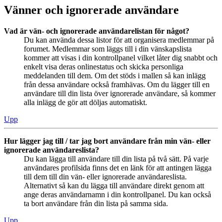
Vänner och ignorerade användare
Vad är vän- och ignorerade användarelistan för något?
Du kan använda dessa listor för att organisera medlemmar på
forumet. Medlemmar som läggs till i din vänskapslista
kommer att visas i din kontrollpanel vilket låter dig snabbt och
enkelt visa deras onlinestatus och skicka personliga
meddelanden till dem. Om det stöds i mallen så kan inlägg
från dessa användare också framhävas. Om du lägger till en
användare till din lista över ignorerade användare, så kommer
alla inlägg de gör att döljas automatiskt.
Upp
Hur lägger jag till / tar jag bort användare från min vän- eller
ignorerade användareslista?
Du kan lägga till användare till din lista på två sätt. På varje
användares profilsida finns det en länk för att antingen lägga
till dem till din vän- eller ignorerade användareslista.
Alternativt så kan du lägga till användare direkt genom att
ange deras användarnamn i din kontrollpanel. Du kan också
ta bort användare från din lista på samma sida.
Upp