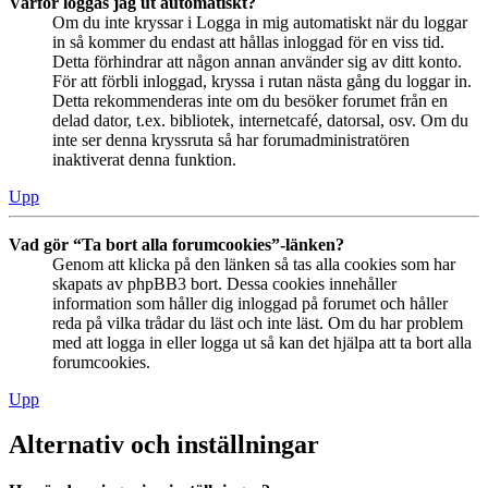
Varför loggas jag ut automatiskt?
Om du inte kryssar i Logga in mig automatiskt när du loggar
in så kommer du endast att hållas inloggad för en viss tid.
Detta förhindrar att någon annan använder sig av ditt konto.
För att förbli inloggad, kryssa i rutan nästa gång du loggar in.
Detta rekommenderas inte om du besöker forumet från en
delad dator, t.ex. bibliotek, internetcafé, datorsal, osv. Om du
inte ser denna kryssruta så har forumadministratören
inaktiverat denna funktion.
Upp
Vad gör “Ta bort alla forumcookies”-länken?
Genom att klicka på den länken så tas alla cookies som har
skapats av phpBB3 bort. Dessa cookies innehåller
information som håller dig inloggad på forumet och håller
reda på vilka trådar du läst och inte läst. Om du har problem
med att logga in eller logga ut så kan det hjälpa att ta bort alla
forumcookies.
Upp
Alternativ och inställningar