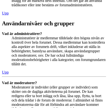
inlägg för att markera dess innehåll. Om det går att använda
trådikoner eller inte bestäms av forumadministratören.
Upp
Användarnivåer och grupper
Vad är administratörer?
Administratörer är medlemmar tilldelade den högsta nivån av
kontroll över hela forumet. Dessa medlemmar kan kontrollera
alla aspekter av forumets drift, vilket inkluderar att ställa in
behörigheter, bannlysa användare, skapa användargrupper
och moderatorer, osv. De har också fullständiga
moderationsbehörigheter i alla kategorier, om forumgrundaren
tillåtit det.
Upp
Vad är moderatorer?
Moderatorer är individer (eller grupper av individer) som
sköter om de dagliga aktiviteterna på forumet. De kan
redigera eller ta bort inlägg och låsa, låsa upp, flytta, ta bort
och dela trådar i de forum de modererar. I allmänhet så finns
moderatorerna där för att förhindra att användare kommer