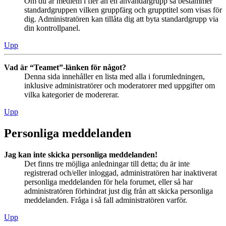
Om du är medlem i fler än en användargrupp så bestämmer
standardgruppen vilken gruppfärg och grupptitel som visas för
dig. Administratören kan tillåta dig att byta standardgrupp via
din kontrollpanel.
Upp
Vad är “Teamet”-länken för något?
Denna sida innehåller en lista med alla i forumledningen,
inklusive administratörer och moderatorer med uppgifter om
vilka kategorier de modererar.
Upp
Personliga meddelanden
Jag kan inte skicka personliga meddelanden!
Det finns tre möjliga anledningar till detta; du är inte
registrerad och/eller inloggad, administratören har inaktiverat
personliga meddelanden för hela forumet, eller så har
administratören förhindrat just dig från att skicka personliga
meddelanden. Fråga i så fall administratören varför.
Upp