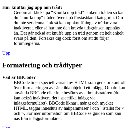
Hur knuffar jag upp min tråd?
Genom att klicka på “Knuffa upp tråd”-länken i tråden så kan
du "knuffa upp" tråden överst på förstasidan i kategorin. Om
du inte ser denna länk så kan uppknuffning av trådar vara
inaktiverat, eller så har inte den krävda tidsgränsen uppnåts
än. Det går också att knuffa upp en tråd genom att helt enkelt
svara på den. Försäkra dig dock först om att du följer
forumreglerna.
Upp
Formatering och trådtyper
Vad är BBCode?
BBCode är en speciell variant av HTML som ger stor kontroll
över formateringen av särskilda objekt i ett inlägg. Om du kan
använda BBCode eller inte bestäms av administratören (du
kan också inaktivera det i specifika inlägg via
inläggsformuläret). BBCode liknar i mångt och mycket
HTML, taggar innesluts av hakparanteser [ och ] istället för <
och >. För mer information om BBCode se guiden som kan
nås från inläggsformuläret.