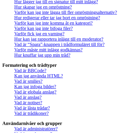
Hur lägger jag till en signatur till mitt inlägg?
Hur skapar jag en omröstning?
Varför kan jag inte lägga till fler omröstningsalternativ?
Hur redigerar eller tar jag bort en omröstning?
Varför kan jag inte komma åt en kategori?
Varför kan jag inte bifoga filer?
Varför fick jag en varning?
Hur kan jag rapportera inlägg till en moderator?
Vad är “Spara”-knappen i trådformuläret till för?
Varför måste mitt inlägg godkännas?
Hur knuffar jag upp min tråd?
Formatering och trådtyper
Vad är BBCode?
Kan jag använda HTML?
Vad är smilies?
Kan jag infoga bilder?
Vad är globala anslag?
Vad är anslag?
Vad är notiser?
Vad är låsta trådar?
Vad är trådikoner?
Användarnivåer och grupper
Vad är administratörer?