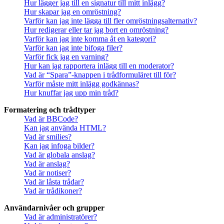
Hur lägger jag till en signatur till mitt inlägg?
Hur skapar jag en omröstning?
Varför kan jag inte lägga till fler omröstningsalternativ?
Hur redigerar eller tar jag bort en omröstning?
Varför kan jag inte komma åt en kategori?
Varför kan jag inte bifoga filer?
Varför fick jag en varning?
Hur kan jag rapportera inlägg till en moderator?
Vad är “Spara”-knappen i trådformuläret till för?
Varför måste mitt inlägg godkännas?
Hur knuffar jag upp min tråd?
Formatering och trådtyper
Vad är BBCode?
Kan jag använda HTML?
Vad är smilies?
Kan jag infoga bilder?
Vad är globala anslag?
Vad är anslag?
Vad är notiser?
Vad är låsta trådar?
Vad är trådikoner?
Användarnivåer och grupper
Vad är administratörer?