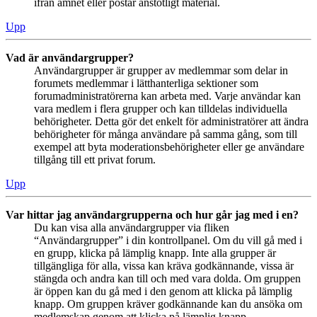
ifrån ämnet eller postar anstötligt material.
Upp
Vad är användargrupper?
Användargrupper är grupper av medlemmar som delar in
forumets medlemmar i lätthanterliga sektioner som
forumadministratörerna kan arbeta med. Varje användar kan
vara medlem i flera grupper och kan tilldelas individuella
behörigheter. Detta gör det enkelt för administratörer att ändra
behörigheter för många användare på samma gång, som till
exempel att byta moderationsbehörigheter eller ge användare
tillgång till ett privat forum.
Upp
Var hittar jag användargrupperna och hur går jag med i en?
Du kan visa alla användargrupper via fliken
“Användargrupper” i din kontrollpanel. Om du vill gå med i
en grupp, klicka på lämplig knapp. Inte alla grupper är
tillgängliga för alla, vissa kan kräva godkännande, vissa är
stängda och andra kan till och med vara dolda. Om gruppen
är öppen kan du gå med i den genom att klicka på lämplig
knapp. Om gruppen kräver godkännande kan du ansöka om
medlemskap genom att klicka på lämplig knapp.