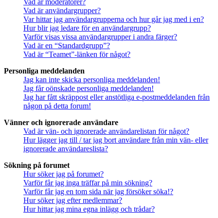
Vad är moderatorer?
Vad är användargrupper?
Var hittar jag användargrupperna och hur går jag med i en?
Hur blir jag ledare för en användargrupp?
Varför visas vissa användargrupper i andra färger?
Vad är en “Standardgrupp”?
Vad är “Teamet”-länken för något?
Personliga meddelanden
Jag kan inte skicka personliga meddelanden!
Jag får oönskade personliga meddelanden!
Jag har fått skräppost eller anstötliga e-postmeddelanden från
någon på detta forum!
Vänner och ignorerade användare
Vad är vän- och ignorerade användarelistan för något?
Hur lägger jag till / tar jag bort användare från min vän- eller
ignorerade användareslista?
Sökning på forumet
Hur söker jag på forumet?
Varför får jag inga träffar på min sökning?
Varför får jag en tom sida när jag försöker söka!?
Hur söker jag efter medlemmar?
Hur hittar jag mina egna inlägg och trådar?