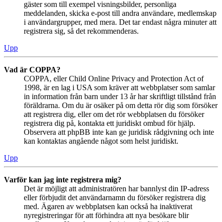
gäster som till exempel visningsbilder, personliga
meddelanden, skicka e-post till andra användare, medlemskap
i användargrupper, med mera. Det tar endast några minuter att
registrera sig, så det rekommenderas.
Upp
Vad är COPPA?
COPPA, eller Child Online Privacy and Protection Act of
1998, är en lag i USA som kräver att webbplatser som samlar
in information från barn under 13 år har skriftligt tillstånd från
föräldrarna. Om du är osäker på om detta rör dig som försöker
att registrera dig, eller om det rör webbplatsen du försöker
registrera dig på, kontakta ett juridiskt ombud för hjälp.
Observera att phpBB inte kan ge juridisk rådgivning och inte
kan kontaktas angående något som helst juridiskt.
Upp
Varför kan jag inte registrera mig?
Det är möjligt att administratören har bannlyst din IP-adress
eller förbjudit det användarnamn du försöker registrera dig
med. Ägaren av webbplatsen kan också ha inaktiverat
nyregistreringar för att förhindra att nya besökare blir