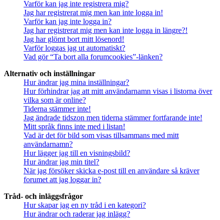
Varför kan jag inte registrera mig?
Jag har registrerat mig men kan inte logga in!
Varför kan jag inte logga in?
Jag har registrerat mig men kan inte logga in längre?!
Jag har glömt bort mitt lösenord!
Varför loggas jag ut automatiskt?
Vad gör “Ta bort alla forumcookies”-länken?
Alternativ och inställningar
Hur ändrar jag mina inställningar?
Hur förhindrar jag att mitt användarnamn visas i listorna över
vilka som är online?
Tiderna stämmer inte!
Jag ändrade tidszon men tiderna stämmer fortfarande inte!
Mitt språk finns inte med i listan!
Vad är det för bild som visas tillsammans med mitt
användarnamn?
Hur lägger jag till en visningsbild?
Hur ändrar jag min titel?
När jag försöker skicka e-post till en användare så kräver
forumet att jag loggar in?
Tråd- och inläggsfrågor
Hur skapar jag en ny tråd i en kategori?
Hur ändrar och raderar jag inlägg?