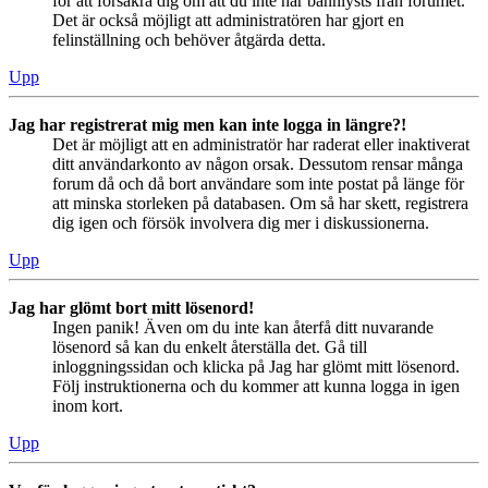
för att försäkra dig om att du inte har bannlysts från forumet.
Det är också möjligt att administratören har gjort en
felinställning och behöver åtgärda detta.
Upp
Jag har registrerat mig men kan inte logga in längre?!
Det är möjligt att en administratör har raderat eller inaktiverat
ditt användarkonto av någon orsak. Dessutom rensar många
forum då och då bort användare som inte postat på länge för
att minska storleken på databasen. Om så har skett, registrera
dig igen och försök involvera dig mer i diskussionerna.
Upp
Jag har glömt bort mitt lösenord!
Ingen panik! Även om du inte kan återfå ditt nuvarande
lösenord så kan du enkelt återställa det. Gå till
inloggningssidan och klicka på Jag har glömt mitt lösenord.
Följ instruktionerna och du kommer att kunna logga in igen
inom kort.
Upp