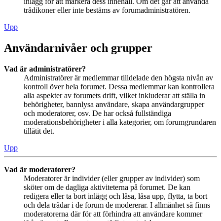
inlägg för att markera dess innehåll. Om det går att använda
trådikoner eller inte bestäms av forumadministratören.
Upp
Användarnivåer och grupper
Vad är administratörer?
Administratörer är medlemmar tilldelade den högsta nivån av
kontroll över hela forumet. Dessa medlemmar kan kontrollera
alla aspekter av forumets drift, vilket inkluderar att ställa in
behörigheter, bannlysa användare, skapa användargrupper
och moderatorer, osv. De har också fullständiga
moderationsbehörigheter i alla kategorier, om forumgrundaren
tillåtit det.
Upp
Vad är moderatorer?
Moderatorer är individer (eller grupper av individer) som
sköter om de dagliga aktiviteterna på forumet. De kan
redigera eller ta bort inlägg och låsa, låsa upp, flytta, ta bort
och dela trådar i de forum de modererar. I allmänhet så finns
moderatorerna där för att förhindra att användare kommer