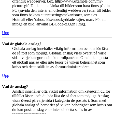
offentlig webbserver, t.ex. http://www.example.com/my-
picture.gif. Du kan inte länka till bilder som bara finns på din
PC (såvida den inte är en offentlig webbserver) eller till bilder
som finns bakom autentiseringsmekanismer, som t.ex.
Hotmail eller Yahoo, lösenorsskyddade sajter, m.m. För att
infoga en bild, använd BBCode-taggen [img].
Upp
Vad är globala anslag?
Globala anslag innehåller viktig information och du bör läsa
de så fort som möjligt. Globala anslag visas överst på varje
sida i varje kategori och i kontrollpanelen. Om du kan posta
ett globalt anslag eller inte beror på vilken behörighet som
krävs och detta ställs in av forumadministratören.
Upp
Vad är anslag?
Anslag innehåller ofta viktig information om kategorin du för
tillfället läser i och du bör läsa de så fort som möjligt. Anslag
visas överst på varje sida i kategorin de postats i. Som med
globala anslag så beror det på vilken behörighet som krävs om
du kan posta anslag eller inte och detta ställs in av