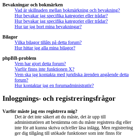
Bevakningar och bokmärken
Vad är skillnaden mellan bokmärkning och bevakning?
Hur bevakar jag specifika kategorier eller trådar?
Hur bevakar jag specifika kategorier eller trådar?
Hur tar jag bort mina bevakningar?
Bilagor
Vilka bilagor tillåts på detta forum?
Hur hittar jag alla mina bilagor?
phpBB-problem
Vem har gjort detta forum?
Varför finns inte funktionen X?
Vem ska jag kontakta med juridiska ärenden angående detta
forum?
Hur kontaktar jag en forumadministratör?
Inloggnings- och registreringsfrågor
Varför måste jag ens registrera mig?
Det är det inte säkert att du måste, det är upp till
administratören att bestämma om du måste registrera dig eller
inte för att kunna skriva och/eller läsa inlägg. Men registrering
ger dig tillgång till utökade funktioner som inte finns för