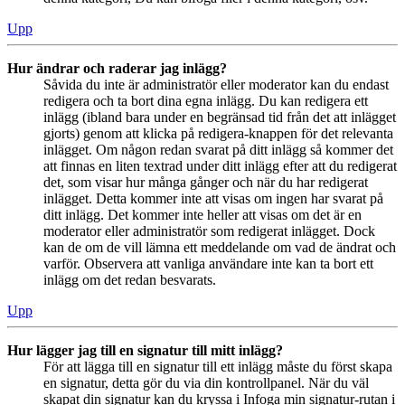
Upp
Hur ändrar och raderar jag inlägg?
Såvida du inte är administratör eller moderator kan du endast
redigera och ta bort dina egna inlägg. Du kan redigera ett
inlägg (ibland bara under en begränsad tid från det att inlägget
gjorts) genom att klicka på redigera-knappen för det relevanta
inlägget. Om någon redan svarat på ditt inlägg så kommer det
att finnas en liten textrad under ditt inlägg efter att du redigerat
det, som visar hur många gånger och när du har redigerat
inlägget. Detta kommer inte att visas om ingen har svarat på
ditt inlägg. Det kommer inte heller att visas om det är en
moderator eller administratör som redigerat inlägget. Dock
kan de om de vill lämna ett meddelande om vad de ändrat och
varför. Observera att vanliga användare inte kan ta bort ett
inlägg om det redan besvarats.
Upp
Hur lägger jag till en signatur till mitt inlägg?
För att lägga till en signatur till ett inlägg måste du först skapa
en signatur, detta gör du via din kontrollpanel. När du väl
skapat din signatur kan du kryssa i Infoga min signatur-rutan i