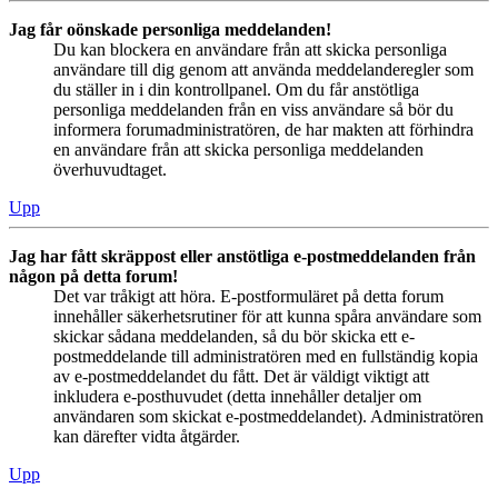
Jag får oönskade personliga meddelanden!
Du kan blockera en användare från att skicka personliga
användare till dig genom att använda meddelanderegler som
du ställer in i din kontrollpanel. Om du får anstötliga
personliga meddelanden från en viss användare så bör du
informera forumadministratören, de har makten att förhindra
en användare från att skicka personliga meddelanden
överhuvudtaget.
Upp
Jag har fått skräppost eller anstötliga e-postmeddelanden från
någon på detta forum!
Det var tråkigt att höra. E-postformuläret på detta forum
innehåller säkerhetsrutiner för att kunna spåra användare som
skickar sådana meddelanden, så du bör skicka ett e-
postmeddelande till administratören med en fullständig kopia
av e-postmeddelandet du fått. Det är väldigt viktigt att
inkludera e-posthuvudet (detta innehåller detaljer om
användaren som skickat e-postmeddelandet). Administratören
kan därefter vidta åtgärder.
Upp