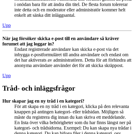
i onödan bara för att ändra din titel. De flesta forum tolererar
inte detta och en moderator eller administratör kommer helt
enkelt att sänka ditt inläggsantal.
Upp
När jag försöker skicka e-post till en användare så kräver
forumet att jag loggar in?
Endast registrerade användare kan skicka e-post via det
inbygga e-postformuläret till andra användare och endast om
det har aktiverats av administratören. Detta för att förhindra att
anonyma användare använder det för att skicka skräppost.
Upp
Tråd- och inläggsfrågor
Hur skapar jag en ny tråd i en kategori?
För att skapa en ny tråd i en kategori, klicka på den relevanta
knappen på antingen kategori- eller trådsidan. Möjligen så
måste du registrera dig innan du kan skriva ett meddelande.
En lista över vilka behörigheter som du har finns längst ner på
kategori- och trådsidorna. Exempel: Du kan skapa nya trådar i
denna kategori, Du kan bifoga filer i denna kategori, osv.