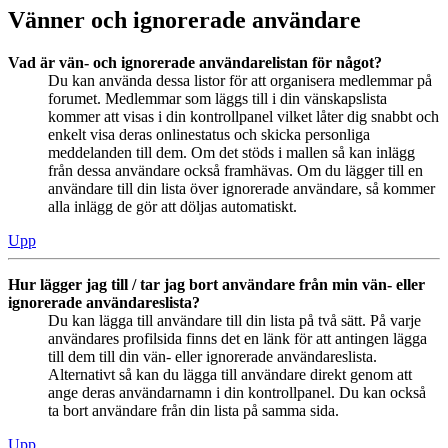
Vänner och ignorerade användare
Vad är vän- och ignorerade användarelistan för något?
Du kan använda dessa listor för att organisera medlemmar på
forumet. Medlemmar som läggs till i din vänskapslista
kommer att visas i din kontrollpanel vilket låter dig snabbt och
enkelt visa deras onlinestatus och skicka personliga
meddelanden till dem. Om det stöds i mallen så kan inlägg
från dessa användare också framhävas. Om du lägger till en
användare till din lista över ignorerade användare, så kommer
alla inlägg de gör att döljas automatiskt.
Upp
Hur lägger jag till / tar jag bort användare från min vän- eller
ignorerade användareslista?
Du kan lägga till användare till din lista på två sätt. På varje
användares profilsida finns det en länk för att antingen lägga
till dem till din vän- eller ignorerade användareslista.
Alternativt så kan du lägga till användare direkt genom att
ange deras användarnamn i din kontrollpanel. Du kan också
ta bort användare från din lista på samma sida.
Upp