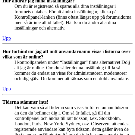
Hur ändrar jag mina inställningar?
Om du är registrerad så sparas alla dina inställningar i
forumets databas. För att ändra inställningar, klicka på
Kontrollpanel-länken (finns oftast längst upp på forumsidorna
men så är inte alltid fallet). Här kan du ändra alla dina
inställningar och alternativ.
Upp
Hur förhindrar jag att mitt användarnamn visas i listorna över
vilka som är online?
I kontrollpanelen under “Inställningar” finns alternativet Dölj
att jag är online. Om du sätter denna inställning till Ja så
kommer du endast att visas för administratörer, moderatorer
och dig själv. Du kommer att räknas som en dold användare.
Upp
Tiderna stämmer inte!
Det kan vara så att tiderna som visas är för en annan tidszon
än den du befinner dig i. Om så är fallet, gå till din
kontrollpanel och ändra till rätt tidszon, t.ex. Stockholm,
London, Paris, New York, Sydney, osv. Observera att endast
registrerade användare kan byta tidszon, detta gäller även de
flesta andra inställningar. Så om du inte har registrerat dig än,