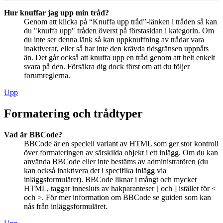
Hur knuffar jag upp min tråd?
Genom att klicka på “Knuffa upp tråd”-länken i tråden så kan
du "knuffa upp" tråden överst på förstasidan i kategorin. Om
du inte ser denna länk så kan uppknuffning av trådar vara
inaktiverat, eller så har inte den krävda tidsgränsen uppnåts
än. Det går också att knuffa upp en tråd genom att helt enkelt
svara på den. Försäkra dig dock först om att du följer
forumreglerna.
Upp
Formatering och trådtyper
Vad är BBCode?
BBCode är en speciell variant av HTML som ger stor kontroll
över formateringen av särskilda objekt i ett inlägg. Om du kan
använda BBCode eller inte bestäms av administratören (du
kan också inaktivera det i specifika inlägg via
inläggsformuläret). BBCode liknar i mångt och mycket
HTML, taggar innesluts av hakparanteser [ och ] istället för <
och >. För mer information om BBCode se guiden som kan
nås från inläggsformuläret.