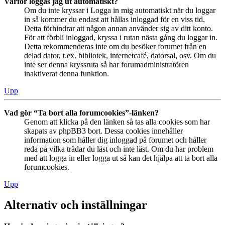
Varför loggas jag ut automatiskt?
Om du inte kryssar i Logga in mig automatiskt när du loggar
in så kommer du endast att hållas inloggad för en viss tid.
Detta förhindrar att någon annan använder sig av ditt konto.
För att förbli inloggad, kryssa i rutan nästa gång du loggar in.
Detta rekommenderas inte om du besöker forumet från en
delad dator, t.ex. bibliotek, internetcafé, datorsal, osv. Om du
inte ser denna kryssruta så har forumadministratören
inaktiverat denna funktion.
Upp
Vad gör “Ta bort alla forumcookies”-länken?
Genom att klicka på den länken så tas alla cookies som har
skapats av phpBB3 bort. Dessa cookies innehåller
information som håller dig inloggad på forumet och håller
reda på vilka trådar du läst och inte läst. Om du har problem
med att logga in eller logga ut så kan det hjälpa att ta bort alla
forumcookies.
Upp
Alternativ och inställningar