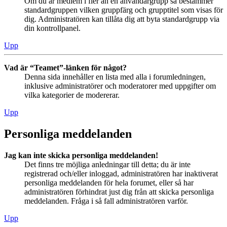
Om du är medlem i fler än en användargrupp så bestämmer
standardgruppen vilken gruppfärg och grupptitel som visas för
dig. Administratören kan tillåta dig att byta standardgrupp via
din kontrollpanel.
Upp
Vad är “Teamet”-länken för något?
Denna sida innehåller en lista med alla i forumledningen,
inklusive administratörer och moderatorer med uppgifter om
vilka kategorier de modererar.
Upp
Personliga meddelanden
Jag kan inte skicka personliga meddelanden!
Det finns tre möjliga anledningar till detta; du är inte
registrerad och/eller inloggad, administratören har inaktiverat
personliga meddelanden för hela forumet, eller så har
administratören förhindrat just dig från att skicka personliga
meddelanden. Fråga i så fall administratören varför.
Upp