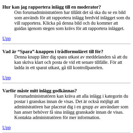
Hur kan jag rapportera inlägg till en moderator?
Om forumadministratören har tillåtit det så ska du se en bild
som används för att rapportera inlägg bredvid inlägget som du
vill rapportera. Klicka på denna bild och du kommer att
guidas igenom stegen som krävs för att rapportera inlägget.
Upp
Vad är “Spara”-knappen i trådformuläret till för?
Denna knapp låter dig spara utkast av meddelanden så att du
kan skriva klart och posta de vid ett senare tillfälle. För att
ladda in ett sparat utkast, gå till kontrollpanelen.
Upp
Varför måste mitt inlägg godkännas?
Forumadministratören kan kräva att alla inlägg i kategorin du
postar i granskas innan de visas. Det är också möjligt att
administratören har placerat dig i en grupp av användare som
han anser behöver få sina inlägg granskade innan de visas.
Kontakta administratören för mer information.
Upp