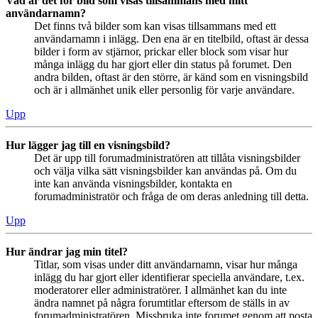
Vad är det för bild som visas tillsammans med mitt
användarnamn?
Det finns två bilder som kan visas tillsammans med ett
användarnamn i inlägg. Den ena är en titelbild, oftast är dessa
bilder i form av stjärnor, prickar eller block som visar hur
många inlägg du har gjort eller din status på forumet. Den
andra bilden, oftast är den större, är känd som en visningsbild
och är i allmänhet unik eller personlig för varje användare.
Upp
Hur lägger jag till en visningsbild?
Det är upp till forumadministratören att tillåta visningsbilder
och välja vilka sätt visningsbilder kan användas på. Om du
inte kan använda visningsbilder, kontakta en
forumadministratör och fråga de om deras anledning till detta.
Upp
Hur ändrar jag min titel?
Titlar, som visas under ditt användarnamn, visar hur många
inlägg du har gjort eller identifierar speciella användare, t.ex.
moderatorer eller administratörer. I allmänhet kan du inte
ändra namnet på några forumtitlar eftersom de ställs in av
forumadministratören. Missbruka inte forumet genom att posta