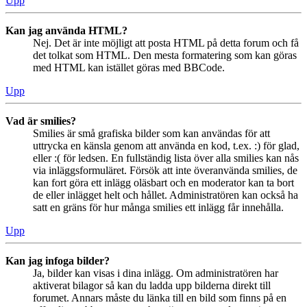
Upp
Kan jag använda HTML?
Nej. Det är inte möjligt att posta HTML på detta forum och få
det tolkat som HTML. Den mesta formatering som kan göras
med HTML kan istället göras med BBCode.
Upp
Vad är smilies?
Smilies är små grafiska bilder som kan användas för att
uttrycka en känsla genom att använda en kod, t.ex. :) för glad,
eller :( för ledsen. En fullständig lista över alla smilies kan nås
via inläggsformuläret. Försök att inte överanvända smilies, de
kan fort göra ett inlägg oläsbart och en moderator kan ta bort
de eller inlägget helt och hållet. Administratören kan också ha
satt en gräns för hur många smilies ett inlägg får innehålla.
Upp
Kan jag infoga bilder?
Ja, bilder kan visas i dina inlägg. Om administratören har
aktiverat bilagor så kan du ladda upp bilderna direkt till
forumet. Annars måste du länka till en bild som finns på en