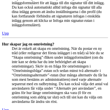
inläggsformuläret för att lägga till din signatur till ditt inlägg.
Du kan också automatiskt alltid infoga din signatur till alla
dina inlägg genom att ändra inställningarna i din profil (du
kan fortfarande förhindra att signaturen infogas i enskilda
inlägg genom att klicka ur Infoga min signatur-rutan i
inläggsformuläret).
Upp
Hur skapar jag en omröstning?
Det är enkelt att skapa en omröstning. När du postar en ny
tråd (eller redigerar det första inlägget i en tråd) så bör du se
“Skapa omröstning”-fliken under inläggsformuläret (om du
inte kan se detta har du inte behörighet att skapa
omröstningar). Skriv in en fråga för omröstningen i
“Omröstningsfråga”-rutan och sedan minst två alternativ i
“Omröstningsalternativ”-rutan (hur många alternativ du får ha
som mest bestäms av administratören) med varje alternativ
separerat med en radbrytning. Du kan också välja det antal val
användaren får välja under “Alternativ per användare”, en
gräns för hur länge omröstningen ska vara (0 för en
omröstning som aldrig tar slut) och till sist kan du välja om
användarna får ändra sin röst.
Upp