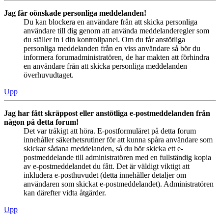
Jag får oönskade personliga meddelanden!
Du kan blockera en användare från att skicka personliga
användare till dig genom att använda meddelanderegler som
du ställer in i din kontrollpanel. Om du får anstötliga
personliga meddelanden från en viss användare så bör du
informera forumadministratören, de har makten att förhindra
en användare från att skicka personliga meddelanden
överhuvudtaget.
Upp
Jag har fått skräppost eller anstötliga e-postmeddelanden från
någon på detta forum!
Det var tråkigt att höra. E-postformuläret på detta forum
innehåller säkerhetsrutiner för att kunna spåra användare som
skickar sådana meddelanden, så du bör skicka ett e-
postmeddelande till administratören med en fullständig kopia
av e-postmeddelandet du fått. Det är väldigt viktigt att
inkludera e-posthuvudet (detta innehåller detaljer om
användaren som skickat e-postmeddelandet). Administratören
kan därefter vidta åtgärder.
Upp