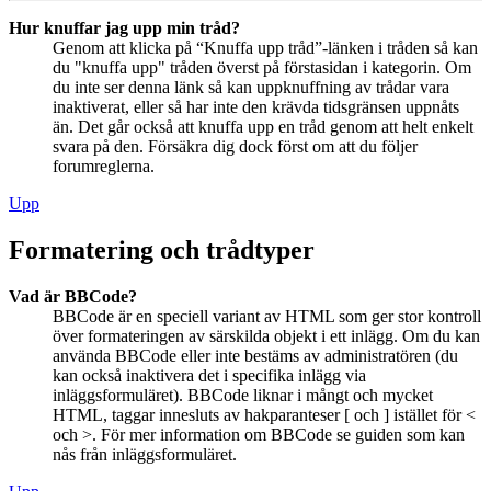
Hur knuffar jag upp min tråd?
Genom att klicka på “Knuffa upp tråd”-länken i tråden så kan
du "knuffa upp" tråden överst på förstasidan i kategorin. Om
du inte ser denna länk så kan uppknuffning av trådar vara
inaktiverat, eller så har inte den krävda tidsgränsen uppnåts
än. Det går också att knuffa upp en tråd genom att helt enkelt
svara på den. Försäkra dig dock först om att du följer
forumreglerna.
Upp
Formatering och trådtyper
Vad är BBCode?
BBCode är en speciell variant av HTML som ger stor kontroll
över formateringen av särskilda objekt i ett inlägg. Om du kan
använda BBCode eller inte bestäms av administratören (du
kan också inaktivera det i specifika inlägg via
inläggsformuläret). BBCode liknar i mångt och mycket
HTML, taggar innesluts av hakparanteser [ och ] istället för <
och >. För mer information om BBCode se guiden som kan
nås från inläggsformuläret.