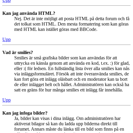
Upp
Kan jag använda HTML?
Nej. Det är inte möjligt att posta HTML på detta forum och få
det tolkat som HTML. Den mesta formatering som kan göras
med HTML kan istället göras med BBCode.
Upp
Vad är smilies?
Smilies är små grafiska bilder som kan användas för att
uttrycka en känsla genom att använda en kod, t.ex. :) för glad,
eller :( för ledsen. En fullständig lista över alla smilies kan nås
via inläggsformuläret. Försök att inte överanvända smilies, de
kan fort göra ett inlägg oläsbart och en moderator kan ta bort
de eller inlägget helt och hållet. Administratören kan också ha
satt en gräns för hur många smilies ett inlägg får innehålla.
Upp
Kan jag infoga bilder?
Ja, bilder kan visas i dina inlägg. Om administratören har
aktiverat bilagor så kan du ladda upp bilderna direkt till
forumet. Annars måste du länka till en bild som finns på en