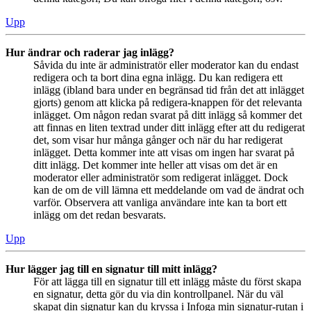
Upp
Hur ändrar och raderar jag inlägg?
Såvida du inte är administratör eller moderator kan du endast
redigera och ta bort dina egna inlägg. Du kan redigera ett
inlägg (ibland bara under en begränsad tid från det att inlägget
gjorts) genom att klicka på redigera-knappen för det relevanta
inlägget. Om någon redan svarat på ditt inlägg så kommer det
att finnas en liten textrad under ditt inlägg efter att du redigerat
det, som visar hur många gånger och när du har redigerat
inlägget. Detta kommer inte att visas om ingen har svarat på
ditt inlägg. Det kommer inte heller att visas om det är en
moderator eller administratör som redigerat inlägget. Dock
kan de om de vill lämna ett meddelande om vad de ändrat och
varför. Observera att vanliga användare inte kan ta bort ett
inlägg om det redan besvarats.
Upp
Hur lägger jag till en signatur till mitt inlägg?
För att lägga till en signatur till ett inlägg måste du först skapa
en signatur, detta gör du via din kontrollpanel. När du väl
skapat din signatur kan du kryssa i Infoga min signatur-rutan i