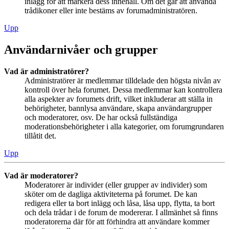
inlägg för att markera dess innehåll. Om det går att använda
trådikoner eller inte bestäms av forumadministratören.
Upp
Användarnivåer och grupper
Vad är administratörer?
Administratörer är medlemmar tilldelade den högsta nivån av
kontroll över hela forumet. Dessa medlemmar kan kontrollera
alla aspekter av forumets drift, vilket inkluderar att ställa in
behörigheter, bannlysa användare, skapa användargrupper
och moderatorer, osv. De har också fullständiga
moderationsbehörigheter i alla kategorier, om forumgrundaren
tillåtit det.
Upp
Vad är moderatorer?
Moderatorer är individer (eller grupper av individer) som
sköter om de dagliga aktiviteterna på forumet. De kan
redigera eller ta bort inlägg och låsa, låsa upp, flytta, ta bort
och dela trådar i de forum de modererar. I allmänhet så finns
moderatorerna där för att förhindra att användare kommer