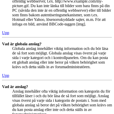
offentlig webbserver, t.ex. http://www.example.com/my-
picture.gif. Du kan inte länka till bilder som bara finns på din
PC (såvida den inte är en offentlig webbserver) eller till bilder
som finns bakom autentiseringsmekanismer, som t.ex.
Hotmail eller Yahoo, lösenorsskyddade sajter, m.m. För att
infoga en bild, använd BBCode-taggen [img].
Upp
Vad är globala anslag?
Globala anslag innehåller viktig information och du bör läsa
de så fort som möjligt. Globala anslag visas överst på varje
sida i varje kategori och i kontrollpanelen. Om du kan posta
ett globalt anslag eller inte beror på vilken behörighet som
krävs och detta ställs in av forumadministratören.
Upp
Vad är anslag?
Anslag innehåller ofta viktig information om kategorin du för
tillfället läser i och du bör läsa de så fort som möjligt. Anslag
visas överst på varje sida i kategorin de postats i. Som med
globala anslag så beror det på vilken behörighet som krävs om
du kan posta anslag eller inte och detta ställs in av