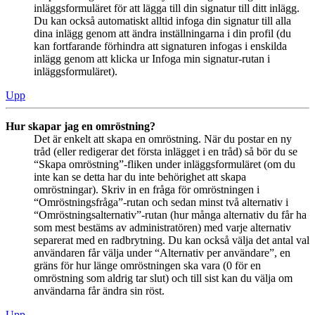
inläggsformuläret för att lägga till din signatur till ditt inlägg.
Du kan också automatiskt alltid infoga din signatur till alla
dina inlägg genom att ändra inställningarna i din profil (du
kan fortfarande förhindra att signaturen infogas i enskilda
inlägg genom att klicka ur Infoga min signatur-rutan i
inläggsformuläret).
Upp
Hur skapar jag en omröstning?
Det är enkelt att skapa en omröstning. När du postar en ny
tråd (eller redigerar det första inlägget i en tråd) så bör du se
“Skapa omröstning”-fliken under inläggsformuläret (om du
inte kan se detta har du inte behörighet att skapa
omröstningar). Skriv in en fråga för omröstningen i
“Omröstningsfråga”-rutan och sedan minst två alternativ i
“Omröstningsalternativ”-rutan (hur många alternativ du får ha
som mest bestäms av administratören) med varje alternativ
separerat med en radbrytning. Du kan också välja det antal val
användaren får välja under “Alternativ per användare”, en
gräns för hur länge omröstningen ska vara (0 för en
omröstning som aldrig tar slut) och till sist kan du välja om
användarna får ändra sin röst.
Upp