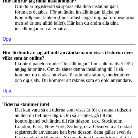
Hur ändrar jag mina inställningar?
Om du är registrerad så sparas alla dina inställningar i
forumets databas. För att ändra inställningar, klicka på
Kontrollpanel-länken (finns oftast längst upp på forumsidorna
men så är inte alltid fallet). Här kan du ändra alla dina
inställningar och alternativ.
Upp
Hur förhindrar jag att mitt användarnamn visas i listorna över
vilka som är online?
I kontrollpanelen under “Inställningar” finns alternativet Dölj
att jag är online. Om du sätter denna inställning till Ja så
kommer du endast att visas för administratörer, moderatorer
och dig själv. Du kommer att räknas som en dold användare.
Upp
Tiderna stämmer inte!
Det kan vara så att tiderna som visas är för en annan tidszon
än den du befinner dig i. Om så är fallet, gå till din
kontrollpanel och ändra till rätt tidszon, t.ex. Stockholm,
London, Paris, New York, Sydney, osv. Observera att endast
registrerade användare kan byta tidszon, detta gäller även de
flesta andra inställningar. Så om du inte har registrerat dig än,