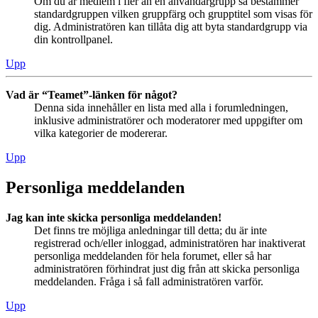
Om du är medlem i fler än en användargrupp så bestämmer
standardgruppen vilken gruppfärg och grupptitel som visas för
dig. Administratören kan tillåta dig att byta standardgrupp via
din kontrollpanel.
Upp
Vad är “Teamet”-länken för något?
Denna sida innehåller en lista med alla i forumledningen,
inklusive administratörer och moderatorer med uppgifter om
vilka kategorier de modererar.
Upp
Personliga meddelanden
Jag kan inte skicka personliga meddelanden!
Det finns tre möjliga anledningar till detta; du är inte
registrerad och/eller inloggad, administratören har inaktiverat
personliga meddelanden för hela forumet, eller så har
administratören förhindrat just dig från att skicka personliga
meddelanden. Fråga i så fall administratören varför.
Upp