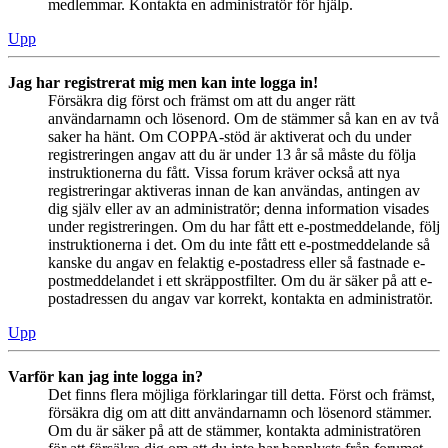
medlemmar. Kontakta en administratör för hjälp.
Upp
Jag har registrerat mig men kan inte logga in!
Försäkra dig först och främst om att du anger rätt
användarnamn och lösenord. Om de stämmer så kan en av två
saker ha hänt. Om COPPA-stöd är aktiverat och du under
registreringen angav att du är under 13 år så måste du följa
instruktionerna du fått. Vissa forum kräver också att nya
registreringar aktiveras innan de kan användas, antingen av
dig själv eller av an administratör; denna information visades
under registreringen. Om du har fått ett e-postmeddelande, följ
instruktionerna i det. Om du inte fått ett e-postmeddelande så
kanske du angav en felaktig e-postadress eller så fastnade e-
postmeddelandet i ett skräppostfilter. Om du är säker på att e-
postadressen du angav var korrekt, kontakta en administratör.
Upp
Varför kan jag inte logga in?
Det finns flera möjliga förklaringar till detta. Först och främst,
försäkra dig om att ditt användarnamn och lösenord stämmer.
Om du är säker på att de stämmer, kontakta administratören