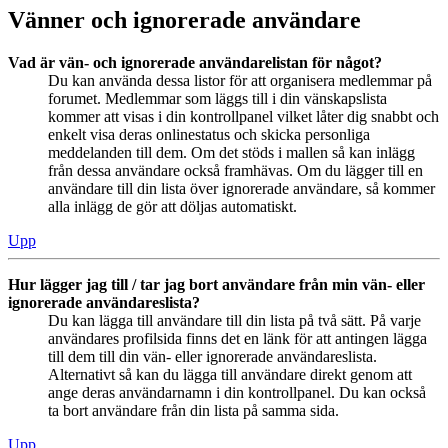
Vänner och ignorerade användare
Vad är vän- och ignorerade användarelistan för något?
Du kan använda dessa listor för att organisera medlemmar på
forumet. Medlemmar som läggs till i din vänskapslista
kommer att visas i din kontrollpanel vilket låter dig snabbt och
enkelt visa deras onlinestatus och skicka personliga
meddelanden till dem. Om det stöds i mallen så kan inlägg
från dessa användare också framhävas. Om du lägger till en
användare till din lista över ignorerade användare, så kommer
alla inlägg de gör att döljas automatiskt.
Upp
Hur lägger jag till / tar jag bort användare från min vän- eller
ignorerade användareslista?
Du kan lägga till användare till din lista på två sätt. På varje
användares profilsida finns det en länk för att antingen lägga
till dem till din vän- eller ignorerade användareslista.
Alternativt så kan du lägga till användare direkt genom att
ange deras användarnamn i din kontrollpanel. Du kan också
ta bort användare från din lista på samma sida.
Upp