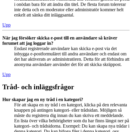
i onödan bara för att ändra din titel. De flesta forum tolererar
inte detta och en moderator eller administratör kommer helt
enkelt att sänka ditt inläggsantal.
Upp
När jag försöker skicka e-post till en användare så kräver
forumet att jag loggar in?
Endast registrerade användare kan skicka e-post via det
inbygga e-postformuläret till andra användare och endast om
det har aktiverats av administratören. Detta för att förhindra att
anonyma användare använder det för att skicka skräppost.
Upp
Tråd- och inläggsfrågor
Hur skapar jag en ny tråd i en kategori?
För att skapa en ny tråd i en kategori, klicka på den relevanta
knappen på antingen kategori- eller trådsidan. Möjligen så
måste du registrera dig innan du kan skriva ett meddelande.
En lista över vilka behörigheter som du har finns längst ner på
kategori- och trådsidorna. Exempel: Du kan skapa nya trådar i
denna kategori, Du kan bifoga filer i denna kategori, osv.