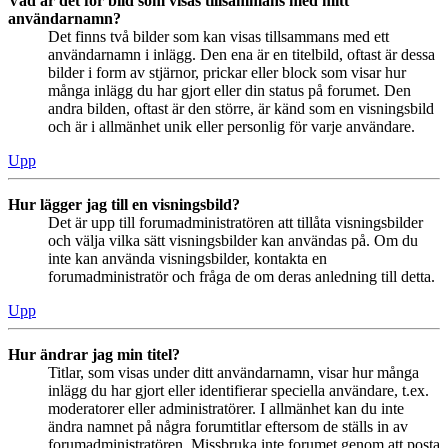
Vad är det för bild som visas tillsammans med mitt
användarnamn?
Det finns två bilder som kan visas tillsammans med ett
användarnamn i inlägg. Den ena är en titelbild, oftast är dessa
bilder i form av stjärnor, prickar eller block som visar hur
många inlägg du har gjort eller din status på forumet. Den
andra bilden, oftast är den större, är känd som en visningsbild
och är i allmänhet unik eller personlig för varje användare.
Upp
Hur lägger jag till en visningsbild?
Det är upp till forumadministratören att tillåta visningsbilder
och välja vilka sätt visningsbilder kan användas på. Om du
inte kan använda visningsbilder, kontakta en
forumadministratör och fråga de om deras anledning till detta.
Upp
Hur ändrar jag min titel?
Titlar, som visas under ditt användarnamn, visar hur många
inlägg du har gjort eller identifierar speciella användare, t.ex.
moderatorer eller administratörer. I allmänhet kan du inte
ändra namnet på några forumtitlar eftersom de ställs in av
forumadministratören. Missbruka inte forumet genom att posta