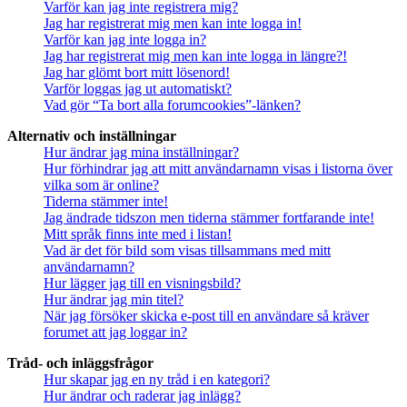
Varför kan jag inte registrera mig?
Jag har registrerat mig men kan inte logga in!
Varför kan jag inte logga in?
Jag har registrerat mig men kan inte logga in längre?!
Jag har glömt bort mitt lösenord!
Varför loggas jag ut automatiskt?
Vad gör “Ta bort alla forumcookies”-länken?
Alternativ och inställningar
Hur ändrar jag mina inställningar?
Hur förhindrar jag att mitt användarnamn visas i listorna över
vilka som är online?
Tiderna stämmer inte!
Jag ändrade tidszon men tiderna stämmer fortfarande inte!
Mitt språk finns inte med i listan!
Vad är det för bild som visas tillsammans med mitt
användarnamn?
Hur lägger jag till en visningsbild?
Hur ändrar jag min titel?
När jag försöker skicka e-post till en användare så kräver
forumet att jag loggar in?
Tråd- och inläggsfrågor
Hur skapar jag en ny tråd i en kategori?
Hur ändrar och raderar jag inlägg?