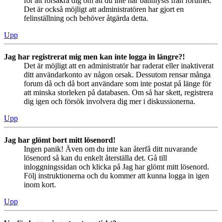
för att försäkra dig om att du inte har bannlysts från forumet.
Det är också möjligt att administratören har gjort en
felinställning och behöver åtgärda detta.
Upp
Jag har registrerat mig men kan inte logga in längre?!
Det är möjligt att en administratör har raderat eller inaktiverat
ditt användarkonto av någon orsak. Dessutom rensar många
forum då och då bort användare som inte postat på länge för
att minska storleken på databasen. Om så har skett, registrera
dig igen och försök involvera dig mer i diskussionerna.
Upp
Jag har glömt bort mitt lösenord!
Ingen panik! Även om du inte kan återfå ditt nuvarande
lösenord så kan du enkelt återställa det. Gå till
inloggningssidan och klicka på Jag har glömt mitt lösenord.
Följ instruktionerna och du kommer att kunna logga in igen
inom kort.
Upp