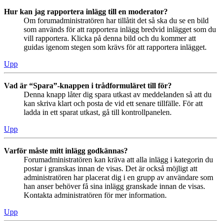
Hur kan jag rapportera inlägg till en moderator?
Om forumadministratören har tillåtit det så ska du se en bild
som används för att rapportera inlägg bredvid inlägget som du
vill rapportera. Klicka på denna bild och du kommer att
guidas igenom stegen som krävs för att rapportera inlägget.
Upp
Vad är “Spara”-knappen i trådformuläret till för?
Denna knapp låter dig spara utkast av meddelanden så att du
kan skriva klart och posta de vid ett senare tillfälle. För att
ladda in ett sparat utkast, gå till kontrollpanelen.
Upp
Varför måste mitt inlägg godkännas?
Forumadministratören kan kräva att alla inlägg i kategorin du
postar i granskas innan de visas. Det är också möjligt att
administratören har placerat dig i en grupp av användare som
han anser behöver få sina inlägg granskade innan de visas.
Kontakta administratören för mer information.
Upp