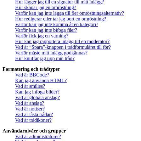
Hur lägger jag till en signatur till mitt inlägg?
Hur skapar jag en omröstning?
Varför kan jag inte lägga till fler omröstningsalternativ?
Hur redigerar eller tar jag bort en omröstning?
Varför kan jag inte komma åt en kategori?
Varför kan jag inte bifoga filer?
Varför fick jag en varning?
Hur kan jag rapportera inlägg till en moderator?
Vad är “Spara”-knappen i trådformuläret till för?
Varför måste mitt inlägg godkännas?
Hur knuffar jag upp min tråd?
Formatering och trådtyper
Vad är BBCode?
Kan jag använda HTML?
Vad är smilies?
Kan jag infoga bilder?
Vad är globala anslag?
Vad är anslag?
Vad är notiser?
Vad är låsta trådar?
Vad är trådikoner?
Användarnivåer och grupper
Vad är administratörer?