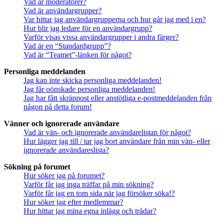
Vad är moderatorer?
Vad är användargrupper?
Var hittar jag användargrupperna och hur går jag med i en?
Hur blir jag ledare för en användargrupp?
Varför visas vissa användargrupper i andra färger?
Vad är en “Standardgrupp”?
Vad är “Teamet”-länken för något?
Personliga meddelanden
Jag kan inte skicka personliga meddelanden!
Jag får oönskade personliga meddelanden!
Jag har fått skräppost eller anstötliga e-postmeddelanden från
någon på detta forum!
Vänner och ignorerade användare
Vad är vän- och ignorerade användarelistan för något?
Hur lägger jag till / tar jag bort användare från min vän- eller
ignorerade användareslista?
Sökning på forumet
Hur söker jag på forumet?
Varför får jag inga träffar på min sökning?
Varför får jag en tom sida när jag försöker söka!?
Hur söker jag efter medlemmar?
Hur hittar jag mina egna inlägg och trådar?