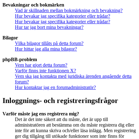
Bevakningar och bokmärken
Vad är skillnaden mellan bokmärkning och bevakning?
Hur bevakar jag specifika kategorier eller trådar?
Hur bevakar jag specifika kategorier eller trådar?
Hur tar jag bort mina bevakningar?
Bilagor
Vilka bilagor tillåts på detta forum?
Hur hittar jag alla mina bilagor?
phpBB-problem
Vem har gjort detta forum?
Varför finns inte funktionen X?
Vem ska jag kontakta med juridiska ärenden angående detta
forum?
Hur kontaktar jag en forumadministratör?
Inloggnings- och registreringsfrågor
Varför måste jag ens registrera mig?
Det är det inte säkert att du måste, det är upp till
administratören att bestämma om du måste registrera dig eller
inte för att kunna skriva och/eller läsa inlägg. Men registrering
ger dig tillgång till utökade funktioner som inte finns för