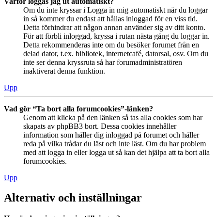
Varför loggas jag ut automatiskt?
Om du inte kryssar i Logga in mig automatiskt när du loggar
in så kommer du endast att hållas inloggad för en viss tid.
Detta förhindrar att någon annan använder sig av ditt konto.
För att förbli inloggad, kryssa i rutan nästa gång du loggar in.
Detta rekommenderas inte om du besöker forumet från en
delad dator, t.ex. bibliotek, internetcafé, datorsal, osv. Om du
inte ser denna kryssruta så har forumadministratören
inaktiverat denna funktion.
Upp
Vad gör “Ta bort alla forumcookies”-länken?
Genom att klicka på den länken så tas alla cookies som har
skapats av phpBB3 bort. Dessa cookies innehåller
information som håller dig inloggad på forumet och håller
reda på vilka trådar du läst och inte läst. Om du har problem
med att logga in eller logga ut så kan det hjälpa att ta bort alla
forumcookies.
Upp
Alternativ och inställningar