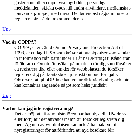
gäster som till exempel visningsbilder, personliga
meddelanden, skicka e-post till andra användare, medlemskap
i användargrupper, med mera. Det tar endast några minuter att
registrera sig, så det rekommenderas.
Upp
Vad är COPPA?
COPPA, eller Child Online Privacy and Protection Act of
1998, är en lag i USA som kräver att webbplatser som samlar
in information från barn under 13 år har skriftligt tillstånd från
föräldrarna. Om du är osäker på om detta rör dig som försöker
att registrera dig, eller om det rör webbplatsen du försöker
registrera dig på, kontakta ett juridiskt ombud för hjälp.
Observera att phpBB inte kan ge juridisk rådgivning och inte
kan kontaktas angående något som helst juridiskt.
Upp
Varför kan jag inte registrera mig?
Det är möjligt att administratören har bannlyst din IP-adress
eller förbjudit det användarnamn du försöker registrera dig
med. Ägaren av webbplatsen kan också ha inaktiverat
nyregistreringar för att förhindra att nya besökare blir