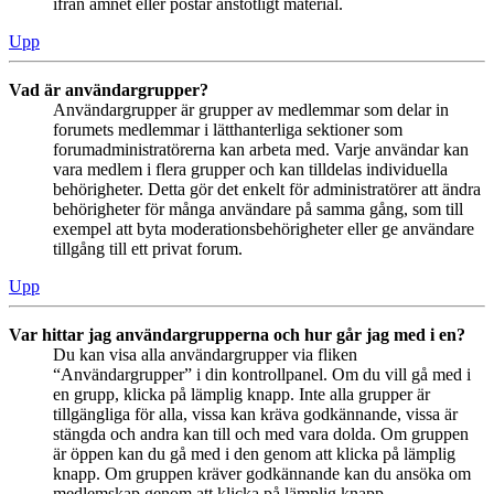
ifrån ämnet eller postar anstötligt material.
Upp
Vad är användargrupper?
Användargrupper är grupper av medlemmar som delar in
forumets medlemmar i lätthanterliga sektioner som
forumadministratörerna kan arbeta med. Varje användar kan
vara medlem i flera grupper och kan tilldelas individuella
behörigheter. Detta gör det enkelt för administratörer att ändra
behörigheter för många användare på samma gång, som till
exempel att byta moderationsbehörigheter eller ge användare
tillgång till ett privat forum.
Upp
Var hittar jag användargrupperna och hur går jag med i en?
Du kan visa alla användargrupper via fliken
“Användargrupper” i din kontrollpanel. Om du vill gå med i
en grupp, klicka på lämplig knapp. Inte alla grupper är
tillgängliga för alla, vissa kan kräva godkännande, vissa är
stängda och andra kan till och med vara dolda. Om gruppen
är öppen kan du gå med i den genom att klicka på lämplig
knapp. Om gruppen kräver godkännande kan du ansöka om
medlemskap genom att klicka på lämplig knapp.