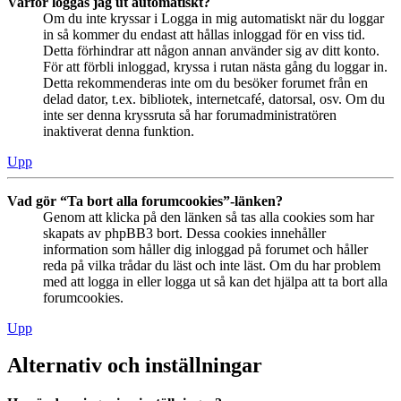
Varför loggas jag ut automatiskt?
Om du inte kryssar i Logga in mig automatiskt när du loggar
in så kommer du endast att hållas inloggad för en viss tid.
Detta förhindrar att någon annan använder sig av ditt konto.
För att förbli inloggad, kryssa i rutan nästa gång du loggar in.
Detta rekommenderas inte om du besöker forumet från en
delad dator, t.ex. bibliotek, internetcafé, datorsal, osv. Om du
inte ser denna kryssruta så har forumadministratören
inaktiverat denna funktion.
Upp
Vad gör “Ta bort alla forumcookies”-länken?
Genom att klicka på den länken så tas alla cookies som har
skapats av phpBB3 bort. Dessa cookies innehåller
information som håller dig inloggad på forumet och håller
reda på vilka trådar du läst och inte läst. Om du har problem
med att logga in eller logga ut så kan det hjälpa att ta bort alla
forumcookies.
Upp
Alternativ och inställningar