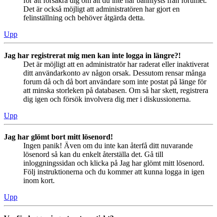
för att försäkra dig om att du inte har bannlysts från forumet.
Det är också möjligt att administratören har gjort en
felinställning och behöver åtgärda detta.
Upp
Jag har registrerat mig men kan inte logga in längre?!
Det är möjligt att en administratör har raderat eller inaktiverat
ditt användarkonto av någon orsak. Dessutom rensar många
forum då och då bort användare som inte postat på länge för
att minska storleken på databasen. Om så har skett, registrera
dig igen och försök involvera dig mer i diskussionerna.
Upp
Jag har glömt bort mitt lösenord!
Ingen panik! Även om du inte kan återfå ditt nuvarande
lösenord så kan du enkelt återställa det. Gå till
inloggningssidan och klicka på Jag har glömt mitt lösenord.
Följ instruktionerna och du kommer att kunna logga in igen
inom kort.
Upp