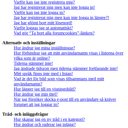
Varför kan jag inte registrera mig?
Jag har registrerat mig men kan inte logga in!
Varför kan jag inte logga in?
Jag har registrerat mig men kan inte logga in längre?!
Jag har glömt bort mitt lösenord!
Varför loggas jag ut automatiskt?
Vad gör “Ta bort alla forumcookies”-länken?
Alternativ och inställningar
Hur ändrar jag mina inställningar?
Hur förhindrar jag att mitt användarnamn visas i listorna över
vilka som är online?
Tiderna stämmer inte!
Jag ändrade tidszon men tiderna stämmer fortfarande inte!
Mitt språk finns inte med i listan!
Vad är det för bild som visas tillsammans med mitt
användarnamn?
Hur lägger jag till en visningsbild?
Hur ändrar jag min titel?
När jag försöker skicka e-post till en användare så kräver
forumet att jag loggar in?
Tråd- och inläggsfrågor
Hur skapar jag en ny tråd i en kategori?
Hur ändrar och raderar jag inlägg?