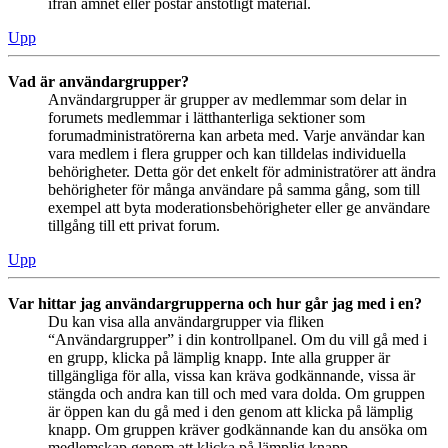
ifrån ämnet eller postar anstötligt material.
Upp
Vad är användargrupper?
Användargrupper är grupper av medlemmar som delar in
forumets medlemmar i lätthanterliga sektioner som
forumadministratörerna kan arbeta med. Varje användar kan
vara medlem i flera grupper och kan tilldelas individuella
behörigheter. Detta gör det enkelt för administratörer att ändra
behörigheter för många användare på samma gång, som till
exempel att byta moderationsbehörigheter eller ge användare
tillgång till ett privat forum.
Upp
Var hittar jag användargrupperna och hur går jag med i en?
Du kan visa alla användargrupper via fliken
“Användargrupper” i din kontrollpanel. Om du vill gå med i
en grupp, klicka på lämplig knapp. Inte alla grupper är
tillgängliga för alla, vissa kan kräva godkännande, vissa är
stängda och andra kan till och med vara dolda. Om gruppen
är öppen kan du gå med i den genom att klicka på lämplig
knapp. Om gruppen kräver godkännande kan du ansöka om
medlemskap genom att klicka på lämplig knapp.