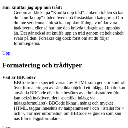
Hur knuffar jag upp min tråd?
Genom att klicka på “Knuffa upp tråd”-länken i tråden så kan
du "knuffa upp" tråden överst på förstasidan i kategorin. Om
du inte ser denna länk så kan uppknuffning av trådar vara
inaktiverat, eller så har inte den krävda tidsgränsen uppnåts
än. Det går också att knuffa upp en tråd genom att helt enkelt
svara på den. Försäkra dig dock först om att du följer
forumreglerna.
Upp
Formatering och trådtyper
Vad är BBCode?
BBCode är en speciell variant av HTML som ger stor kontroll
över formateringen av särskilda objekt i ett inlägg. Om du kan
använda BBCode eller inte bestäms av administratören (du
kan också inaktivera det i specifika inlägg via
inläggsformuläret). BBCode liknar i mångt och mycket
HTML, taggar innesluts av hakparanteser [ och ] istället för <
och >. För mer information om BBCode se guiden som kan
nås från inläggsformuläret.