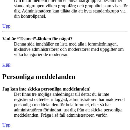
Om du är medlem i fler än en användargrupp så bestämmer
standardgruppen vilken gruppfärg och grupptitel som visas för
dig. Administratören kan tillåta dig att byta standardgrupp via
din kontrollpanel.
Upp
Vad är “Teamet”-länken för något?
Denna sida innehåller en lista med alla i forumledningen,
inklusive administratörer och moderatorer med uppgifter om
vilka kategorier de modererar.
Upp
Personliga meddelanden
Jag kan inte skicka personliga meddelanden!
Det finns tre möjliga anledningar till detta; du är inte
registrerad och/eller inloggad, administratören har inaktiverat
personliga meddelanden för hela forumet, eller så har
administratören förhindrat just dig från att skicka personliga
meddelanden. Fråga i så fall administratören varför.
Upp