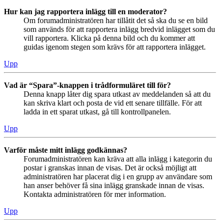
Hur kan jag rapportera inlägg till en moderator?
Om forumadministratören har tillåtit det så ska du se en bild
som används för att rapportera inlägg bredvid inlägget som du
vill rapportera. Klicka på denna bild och du kommer att
guidas igenom stegen som krävs för att rapportera inlägget.
Upp
Vad är “Spara”-knappen i trådformuläret till för?
Denna knapp låter dig spara utkast av meddelanden så att du
kan skriva klart och posta de vid ett senare tillfälle. För att
ladda in ett sparat utkast, gå till kontrollpanelen.
Upp
Varför måste mitt inlägg godkännas?
Forumadministratören kan kräva att alla inlägg i kategorin du
postar i granskas innan de visas. Det är också möjligt att
administratören har placerat dig i en grupp av användare som
han anser behöver få sina inlägg granskade innan de visas.
Kontakta administratören för mer information.
Upp