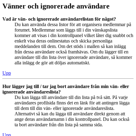
Vänner och ignorerade användare
Vad är vän- och ignorerade användarelistan för något?
Du kan använda dessa listor för att organisera medlemmar på
forumet. Medlemmar som läggs till i din vänskapslista
kommer att visas i din kontrollpanel vilket låter dig snabbt och
enkelt visa deras onlinestatus och skicka personliga
meddelanden till dem. Om det stöds i mallen så kan inlägg
från dessa användare också framhävas. Om du lägger till en
användare till din lista över ignorerade användare, så kommer
alla inlägg de gör att döljas automatiskt.
Upp
Hur lägger jag till / tar jag bort användare från min vän- eller
ignorerade användareslista?
Du kan lägga till användare till din lista på två sätt. På varje
användares profilsida finns det en länk för att antingen lägga
till dem till din vän- eller ignorerade användareslista.
Alternativt så kan du lägga till användare direkt genom att
ange deras användarnamn i din kontrollpanel. Du kan också
ta bort användare från din lista på samma sida.
Upp