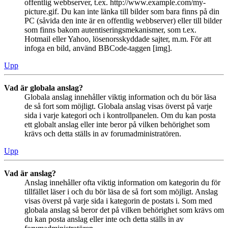
offentlig webbserver, t.ex. http://www.example.com/my-
picture.gif. Du kan inte länka till bilder som bara finns på din
PC (såvida den inte är en offentlig webbserver) eller till bilder
som finns bakom autentiseringsmekanismer, som t.ex.
Hotmail eller Yahoo, lösenorsskyddade sajter, m.m. För att
infoga en bild, använd BBCode-taggen [img].
Upp
Vad är globala anslag?
Globala anslag innehåller viktig information och du bör läsa
de så fort som möjligt. Globala anslag visas överst på varje
sida i varje kategori och i kontrollpanelen. Om du kan posta
ett globalt anslag eller inte beror på vilken behörighet som
krävs och detta ställs in av forumadministratören.
Upp
Vad är anslag?
Anslag innehåller ofta viktig information om kategorin du för
tillfället läser i och du bör läsa de så fort som möjligt. Anslag
visas överst på varje sida i kategorin de postats i. Som med
globala anslag så beror det på vilken behörighet som krävs om
du kan posta anslag eller inte och detta ställs in av