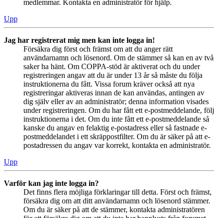
medlemmar. Kontakta en administratör för hjälp.
Upp
Jag har registrerat mig men kan inte logga in!
Försäkra dig först och främst om att du anger rätt
användarnamn och lösenord. Om de stämmer så kan en av två
saker ha hänt. Om COPPA-stöd är aktiverat och du under
registreringen angav att du är under 13 år så måste du följa
instruktionerna du fått. Vissa forum kräver också att nya
registreringar aktiveras innan de kan användas, antingen av
dig själv eller av an administratör; denna information visades
under registreringen. Om du har fått ett e-postmeddelande, följ
instruktionerna i det. Om du inte fått ett e-postmeddelande så
kanske du angav en felaktig e-postadress eller så fastnade e-
postmeddelandet i ett skräppostfilter. Om du är säker på att e-
postadressen du angav var korrekt, kontakta en administratör.
Upp
Varför kan jag inte logga in?
Det finns flera möjliga förklaringar till detta. Först och främst,
försäkra dig om att ditt användarnamn och lösenord stämmer.
Om du är säker på att de stämmer, kontakta administratören