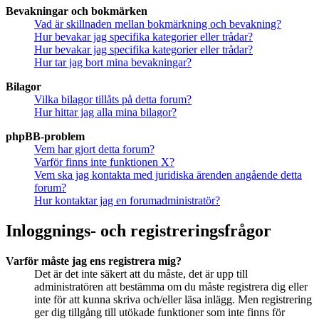
Bevakningar och bokmärken
Vad är skillnaden mellan bokmärkning och bevakning?
Hur bevakar jag specifika kategorier eller trådar?
Hur bevakar jag specifika kategorier eller trådar?
Hur tar jag bort mina bevakningar?
Bilagor
Vilka bilagor tillåts på detta forum?
Hur hittar jag alla mina bilagor?
phpBB-problem
Vem har gjort detta forum?
Varför finns inte funktionen X?
Vem ska jag kontakta med juridiska ärenden angående detta
forum?
Hur kontaktar jag en forumadministratör?
Inloggnings- och registreringsfrågor
Varför måste jag ens registrera mig?
Det är det inte säkert att du måste, det är upp till
administratören att bestämma om du måste registrera dig eller
inte för att kunna skriva och/eller läsa inlägg. Men registrering
ger dig tillgång till utökade funktioner som inte finns för