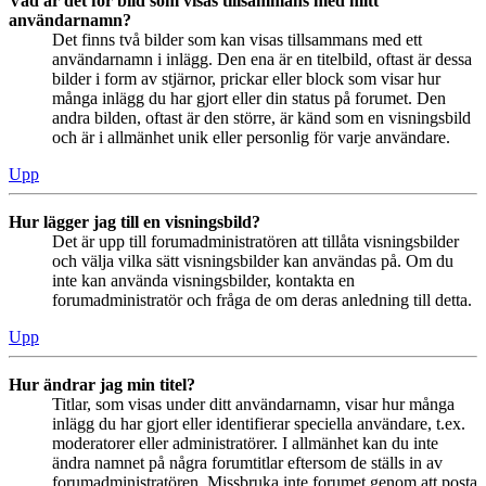
Vad är det för bild som visas tillsammans med mitt
användarnamn?
Det finns två bilder som kan visas tillsammans med ett
användarnamn i inlägg. Den ena är en titelbild, oftast är dessa
bilder i form av stjärnor, prickar eller block som visar hur
många inlägg du har gjort eller din status på forumet. Den
andra bilden, oftast är den större, är känd som en visningsbild
och är i allmänhet unik eller personlig för varje användare.
Upp
Hur lägger jag till en visningsbild?
Det är upp till forumadministratören att tillåta visningsbilder
och välja vilka sätt visningsbilder kan användas på. Om du
inte kan använda visningsbilder, kontakta en
forumadministratör och fråga de om deras anledning till detta.
Upp
Hur ändrar jag min titel?
Titlar, som visas under ditt användarnamn, visar hur många
inlägg du har gjort eller identifierar speciella användare, t.ex.
moderatorer eller administratörer. I allmänhet kan du inte
ändra namnet på några forumtitlar eftersom de ställs in av
forumadministratören. Missbruka inte forumet genom att posta