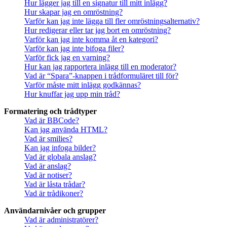
Hur lägger jag till en signatur till mitt inlägg?
Hur skapar jag en omröstning?
Varför kan jag inte lägga till fler omröstningsalternativ?
Hur redigerar eller tar jag bort en omröstning?
Varför kan jag inte komma åt en kategori?
Varför kan jag inte bifoga filer?
Varför fick jag en varning?
Hur kan jag rapportera inlägg till en moderator?
Vad är “Spara”-knappen i trådformuläret till för?
Varför måste mitt inlägg godkännas?
Hur knuffar jag upp min tråd?
Formatering och trådtyper
Vad är BBCode?
Kan jag använda HTML?
Vad är smilies?
Kan jag infoga bilder?
Vad är globala anslag?
Vad är anslag?
Vad är notiser?
Vad är låsta trådar?
Vad är trådikoner?
Användarnivåer och grupper
Vad är administratörer?