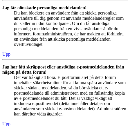
Jag får oönskade personliga meddelanden!
Du kan blockera en användare från att skicka personliga
användare till dig genom att använda meddelanderegler som
du ställer in i din kontrollpanel. Om du får anstötliga
personliga meddelanden från en viss användare så bör du
informera forumadministratören, de har makten att förhindra
en användare från att skicka personliga meddelanden
överhuvudtaget.
Upp
Jag har fått skräppost eller anstötliga e-postmeddelanden från
någon på detta forum!
Det var tråkigt att höra. E-postformuläret på detta forum
innehåller säkerhetsrutiner för att kunna spåra användare som
skickar sådana meddelanden, så du bör skicka ett e-
postmeddelande till administratören med en fullständig kopia
av e-postmeddelandet du fått. Det är väldigt viktigt att
inkludera e-posthuvudet (detta innehåller detaljer om
användaren som skickat e-postmeddelandet). Administratören
kan därefter vidta åtgärder.
Upp