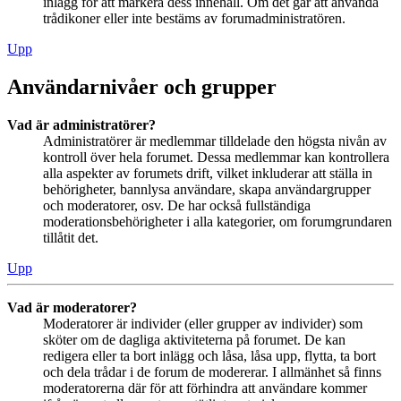
inlägg för att markera dess innehåll. Om det går att använda
trådikoner eller inte bestäms av forumadministratören.
Upp
Användarnivåer och grupper
Vad är administratörer?
Administratörer är medlemmar tilldelade den högsta nivån av
kontroll över hela forumet. Dessa medlemmar kan kontrollera
alla aspekter av forumets drift, vilket inkluderar att ställa in
behörigheter, bannlysa användare, skapa användargrupper
och moderatorer, osv. De har också fullständiga
moderationsbehörigheter i alla kategorier, om forumgrundaren
tillåtit det.
Upp
Vad är moderatorer?
Moderatorer är individer (eller grupper av individer) som
sköter om de dagliga aktiviteterna på forumet. De kan
redigera eller ta bort inlägg och låsa, låsa upp, flytta, ta bort
och dela trådar i de forum de modererar. I allmänhet så finns
moderatorerna där för att förhindra att användare kommer