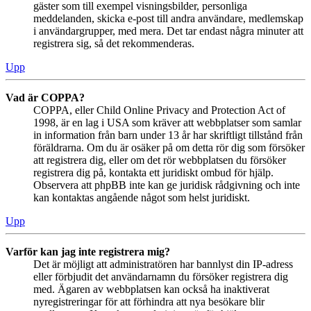
gäster som till exempel visningsbilder, personliga
meddelanden, skicka e-post till andra användare, medlemskap
i användargrupper, med mera. Det tar endast några minuter att
registrera sig, så det rekommenderas.
Upp
Vad är COPPA?
COPPA, eller Child Online Privacy and Protection Act of
1998, är en lag i USA som kräver att webbplatser som samlar
in information från barn under 13 år har skriftligt tillstånd från
föräldrarna. Om du är osäker på om detta rör dig som försöker
att registrera dig, eller om det rör webbplatsen du försöker
registrera dig på, kontakta ett juridiskt ombud för hjälp.
Observera att phpBB inte kan ge juridisk rådgivning och inte
kan kontaktas angående något som helst juridiskt.
Upp
Varför kan jag inte registrera mig?
Det är möjligt att administratören har bannlyst din IP-adress
eller förbjudit det användarnamn du försöker registrera dig
med. Ägaren av webbplatsen kan också ha inaktiverat
nyregistreringar för att förhindra att nya besökare blir