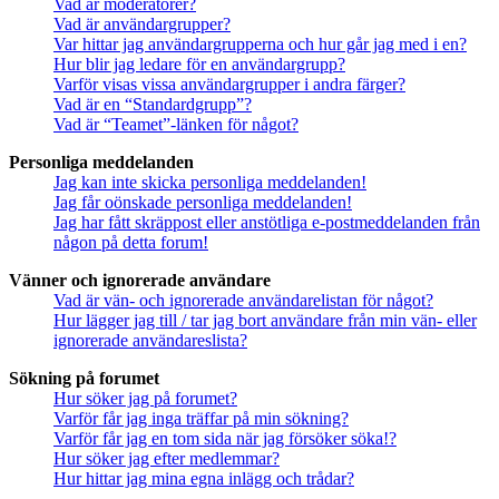
Vad är moderatorer?
Vad är användargrupper?
Var hittar jag användargrupperna och hur går jag med i en?
Hur blir jag ledare för en användargrupp?
Varför visas vissa användargrupper i andra färger?
Vad är en “Standardgrupp”?
Vad är “Teamet”-länken för något?
Personliga meddelanden
Jag kan inte skicka personliga meddelanden!
Jag får oönskade personliga meddelanden!
Jag har fått skräppost eller anstötliga e-postmeddelanden från
någon på detta forum!
Vänner och ignorerade användare
Vad är vän- och ignorerade användarelistan för något?
Hur lägger jag till / tar jag bort användare från min vän- eller
ignorerade användareslista?
Sökning på forumet
Hur söker jag på forumet?
Varför får jag inga träffar på min sökning?
Varför får jag en tom sida när jag försöker söka!?
Hur söker jag efter medlemmar?
Hur hittar jag mina egna inlägg och trådar?