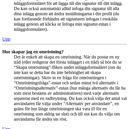
inläggsformuläret för att lägga till din signatur till ditt inlägg.
Du kan också automatiskt alltid infoga din signatur till alla
dina inlägg genom att ändra inställningarna i din profil (du
kan fortfarande förhindra att signaturen infogas i enskilda
inlägg genom att klicka ur Infoga min signatur-rutan i
inläggsformuläret).
Upp
Hur skapar jag en omröstning?
Det är enkelt att skapa en omröstning. När du postar en ny
tråd (eller redigerar det första inlägget i en tråd) så bör du se
“Skapa omröstning”-fliken under inläggsformuläret (om du
inte kan se detta har du inte behörighet att skapa
omröstningar). Skriv in en fråga för omröstningen i
“Omröstningsfråga”-rutan och sedan minst två alternativ i
“Omröstningsalternativ”-rutan (hur många alternativ du får ha
som mest bestäms av administratören) med varje alternativ
separerat med en radbrytning. Du kan också välja det antal val
användaren får välja under “Alternativ per användare”, en
gräns för hur länge omröstningen ska vara (0 för en
omröstning som aldrig tar slut) och till sist kan du välja om
användarna får ändra sin röst.
Upp