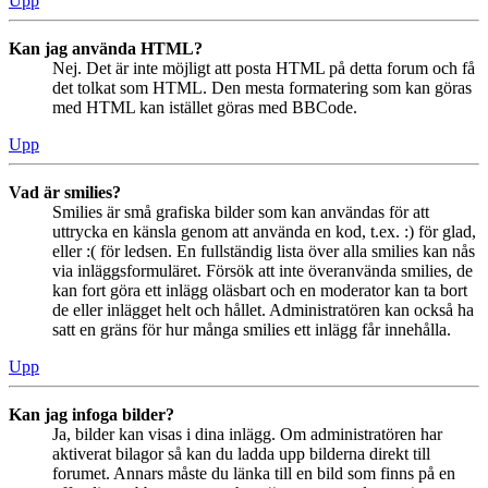
Upp
Kan jag använda HTML?
Nej. Det är inte möjligt att posta HTML på detta forum och få
det tolkat som HTML. Den mesta formatering som kan göras
med HTML kan istället göras med BBCode.
Upp
Vad är smilies?
Smilies är små grafiska bilder som kan användas för att
uttrycka en känsla genom att använda en kod, t.ex. :) för glad,
eller :( för ledsen. En fullständig lista över alla smilies kan nås
via inläggsformuläret. Försök att inte överanvända smilies, de
kan fort göra ett inlägg oläsbart och en moderator kan ta bort
de eller inlägget helt och hållet. Administratören kan också ha
satt en gräns för hur många smilies ett inlägg får innehålla.
Upp
Kan jag infoga bilder?
Ja, bilder kan visas i dina inlägg. Om administratören har
aktiverat bilagor så kan du ladda upp bilderna direkt till
forumet. Annars måste du länka till en bild som finns på en