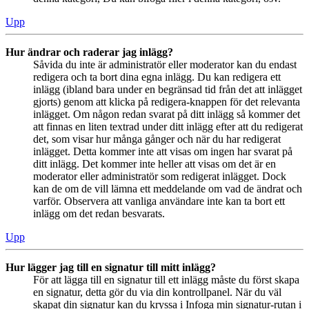
Upp
Hur ändrar och raderar jag inlägg?
Såvida du inte är administratör eller moderator kan du endast
redigera och ta bort dina egna inlägg. Du kan redigera ett
inlägg (ibland bara under en begränsad tid från det att inlägget
gjorts) genom att klicka på redigera-knappen för det relevanta
inlägget. Om någon redan svarat på ditt inlägg så kommer det
att finnas en liten textrad under ditt inlägg efter att du redigerat
det, som visar hur många gånger och när du har redigerat
inlägget. Detta kommer inte att visas om ingen har svarat på
ditt inlägg. Det kommer inte heller att visas om det är en
moderator eller administratör som redigerat inlägget. Dock
kan de om de vill lämna ett meddelande om vad de ändrat och
varför. Observera att vanliga användare inte kan ta bort ett
inlägg om det redan besvarats.
Upp
Hur lägger jag till en signatur till mitt inlägg?
För att lägga till en signatur till ett inlägg måste du först skapa
en signatur, detta gör du via din kontrollpanel. När du väl
skapat din signatur kan du kryssa i Infoga min signatur-rutan i