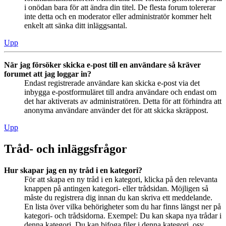
i onödan bara för att ändra din titel. De flesta forum tolererar
inte detta och en moderator eller administratör kommer helt
enkelt att sänka ditt inläggsantal.
Upp
När jag försöker skicka e-post till en användare så kräver
forumet att jag loggar in?
Endast registrerade användare kan skicka e-post via det
inbygga e-postformuläret till andra användare och endast om
det har aktiverats av administratören. Detta för att förhindra att
anonyma användare använder det för att skicka skräppost.
Upp
Tråd- och inläggsfrågor
Hur skapar jag en ny tråd i en kategori?
För att skapa en ny tråd i en kategori, klicka på den relevanta
knappen på antingen kategori- eller trådsidan. Möjligen så
måste du registrera dig innan du kan skriva ett meddelande.
En lista över vilka behörigheter som du har finns längst ner på
kategori- och trådsidorna. Exempel: Du kan skapa nya trådar i
denna kategori, Du kan bifoga filer i denna kategori, osv.