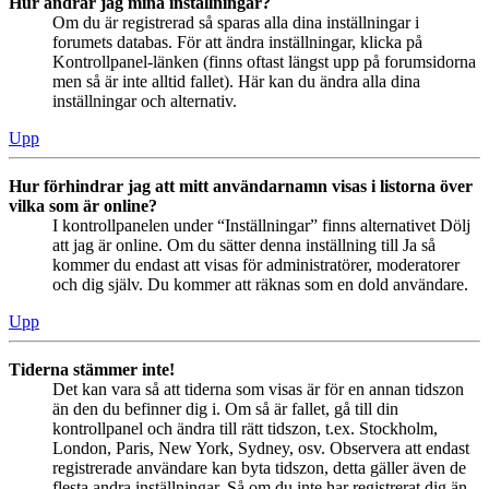
Hur ändrar jag mina inställningar?
Om du är registrerad så sparas alla dina inställningar i
forumets databas. För att ändra inställningar, klicka på
Kontrollpanel-länken (finns oftast längst upp på forumsidorna
men så är inte alltid fallet). Här kan du ändra alla dina
inställningar och alternativ.
Upp
Hur förhindrar jag att mitt användarnamn visas i listorna över
vilka som är online?
I kontrollpanelen under “Inställningar” finns alternativet Dölj
att jag är online. Om du sätter denna inställning till Ja så
kommer du endast att visas för administratörer, moderatorer
och dig själv. Du kommer att räknas som en dold användare.
Upp
Tiderna stämmer inte!
Det kan vara så att tiderna som visas är för en annan tidszon
än den du befinner dig i. Om så är fallet, gå till din
kontrollpanel och ändra till rätt tidszon, t.ex. Stockholm,
London, Paris, New York, Sydney, osv. Observera att endast
registrerade användare kan byta tidszon, detta gäller även de
flesta andra inställningar. Så om du inte har registrerat dig än,