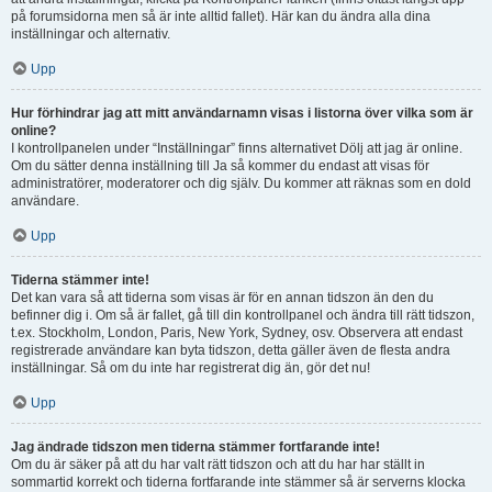
på forumsidorna men så är inte alltid fallet). Här kan du ändra alla dina
inställningar och alternativ.
Upp
Hur förhindrar jag att mitt användarnamn visas i listorna över vilka som är
online?
I kontrollpanelen under “Inställningar” finns alternativet Dölj att jag är online.
Om du sätter denna inställning till Ja så kommer du endast att visas för
administratörer, moderatorer och dig själv. Du kommer att räknas som en dold
användare.
Upp
Tiderna stämmer inte!
Det kan vara så att tiderna som visas är för en annan tidszon än den du
befinner dig i. Om så är fallet, gå till din kontrollpanel och ändra till rätt tidszon,
t.ex. Stockholm, London, Paris, New York, Sydney, osv. Observera att endast
registrerade användare kan byta tidszon, detta gäller även de flesta andra
inställningar. Så om du inte har registrerat dig än, gör det nu!
Upp
Jag ändrade tidszon men tiderna stämmer fortfarande inte!
Om du är säker på att du har valt rätt tidszon och att du har har ställt in
sommartid korrekt och tiderna fortfarande inte stämmer så är serverns klocka