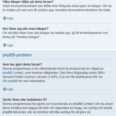
Vilka bilagor tillåts på detta forum?
Varje forumadministratör kan tillåta eller förbjuda vissa typer av bilagor. Om du
är osäker på vad som får laddas upp, kontakta forumadministratören för hjälp.
Upp
Hur hittar jag alla mina bilagor?
För att hitta listan över alla bilagor du laddat upp, gå till kontrollpanelen och
klicka på “Hantera bilagor”.
Upp
phpBB-problem
Vem har gjort detta forum?
Denna programvara (i sin oförändrade form) är producerad av, släppt av
phpBB Limited
, som innehar rättigheten. Den finns tillgänglig under GNU
General Public Licence, version 2 (GPL-2.0) och får distribueras fritt. Se
Om phpBB
för mer information.
Upp
Varför finns inte funktionen X?
Denna programvara har gjorts och licensierats av phpBB Limited. Om du anser
att en funktion bör läggas till eller vill rapportera en bugg, var vänlig och besök
phpBB Idécenter, där du kommer att hitta verktyg för att göra så.