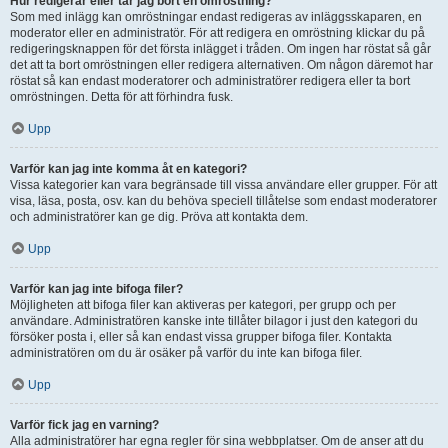
Hur redigerar eller tar jag bort en omröstning?
Som med inlägg kan omröstningar endast redigeras av inläggsskaparen, en
moderator eller en administratör. För att redigera en omröstning klickar du på
redigeringsknappen för det första inlägget i tråden. Om ingen har röstat så går
det att ta bort omröstningen eller redigera alternativen. Om någon däremot har
röstat så kan endast moderatorer och administratörer redigera eller ta bort
omröstningen. Detta för att förhindra fusk.
Upp
Varför kan jag inte komma åt en kategori?
Vissa kategorier kan vara begränsade till vissa användare eller grupper. För att
visa, läsa, posta, osv. kan du behöva speciell tillåtelse som endast moderatorer
och administratörer kan ge dig. Pröva att kontakta dem.
Upp
Varför kan jag inte bifoga filer?
Möjligheten att bifoga filer kan aktiveras per kategori, per grupp och per
användare. Administratören kanske inte tillåter bilagor i just den kategori du
försöker posta i, eller så kan endast vissa grupper bifoga filer. Kontakta
administratören om du är osäker på varför du inte kan bifoga filer.
Upp
Varför fick jag en varning?
Alla administratörer har egna regler för sina webbplatser. Om de anser att du