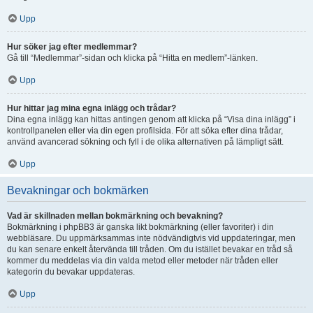
Upp
Hur söker jag efter medlemmar?
Gå till “Medlemmar”-sidan och klicka på “Hitta en medlem”-länken.
Upp
Hur hittar jag mina egna inlägg och trådar?
Dina egna inlägg kan hittas antingen genom att klicka på “Visa dina inlägg” i
kontrollpanelen eller via din egen profilsida. För att söka efter dina trådar,
använd avancerad sökning och fyll i de olika alternativen på lämpligt sätt.
Upp
Bevakningar och bokmärken
Vad är skillnaden mellan bokmärkning och bevakning?
Bokmärkning i phpBB3 är ganska likt bokmärkning (eller favoriter) i din
webbläsare. Du uppmärksammas inte nödvändigtvis vid uppdateringar, men
du kan senare enkelt återvända till tråden. Om du istället bevakar en tråd så
kommer du meddelas via din valda metod eller metoder när tråden eller
kategorin du bevakar uppdateras.
Upp