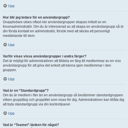
Upp
Hur blir jag ledare för en användargrupp?
Gruppledare utses oftast när användargrupper skapas initialt av en
forumadministratör. Om du är intresserad av att skapa en användargrupp så är
din första kontakt en administratör, försök med att skicka ett personligt
meddelande till dem.
Upp
Varför visas vissa användargrupper i andra färger?
Det är möjligt för administratören att tilldela en färg till medlemmar av en viss
användargrupp för att göra det enkelt att känna igen medlemmar i den
gruppen.
Upp
Vad är en “Standardgrupp”?
Om du är medlem i fler än en användargrupp så bestämmer standardgruppen
vilken gruppfärg och grupptitel som visas för dig. Administratören kan tillåta dig
att byta standardgrupp via din kontrollpanel.
Upp
Vad är “Teamet”-länken för något?