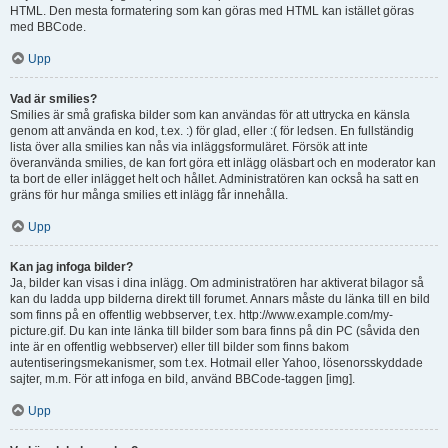
HTML. Den mesta formatering som kan göras med HTML kan istället göras
med BBCode.
Upp
Vad är smilies?
Smilies är små grafiska bilder som kan användas för att uttrycka en känsla
genom att använda en kod, t.ex. :) för glad, eller :( för ledsen. En fullständig
lista över alla smilies kan nås via inläggsformuläret. Försök att inte
överanvända smilies, de kan fort göra ett inlägg oläsbart och en moderator kan
ta bort de eller inlägget helt och hållet. Administratören kan också ha satt en
gräns för hur många smilies ett inlägg får innehålla.
Upp
Kan jag infoga bilder?
Ja, bilder kan visas i dina inlägg. Om administratören har aktiverat bilagor så
kan du ladda upp bilderna direkt till forumet. Annars måste du länka till en bild
som finns på en offentlig webbserver, t.ex. http://www.example.com/my-
picture.gif. Du kan inte länka till bilder som bara finns på din PC (såvida den
inte är en offentlig webbserver) eller till bilder som finns bakom
autentiseringsmekanismer, som t.ex. Hotmail eller Yahoo, lösenorsskyddade
sajter, m.m. För att infoga en bild, använd BBCode-taggen [img].
Upp