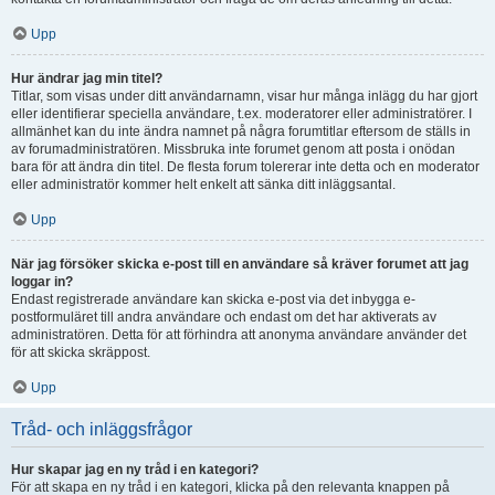
Upp
Hur ändrar jag min titel?
Titlar, som visas under ditt användarnamn, visar hur många inlägg du har gjort
eller identifierar speciella användare, t.ex. moderatorer eller administratörer. I
allmänhet kan du inte ändra namnet på några forumtitlar eftersom de ställs in
av forumadministratören. Missbruka inte forumet genom att posta i onödan
bara för att ändra din titel. De flesta forum tolererar inte detta och en moderator
eller administratör kommer helt enkelt att sänka ditt inläggsantal.
Upp
När jag försöker skicka e-post till en användare så kräver forumet att jag
loggar in?
Endast registrerade användare kan skicka e-post via det inbygga e-
postformuläret till andra användare och endast om det har aktiverats av
administratören. Detta för att förhindra att anonyma användare använder det
för att skicka skräppost.
Upp
Tråd- och inläggsfrågor
Hur skapar jag en ny tråd i en kategori?
För att skapa en ny tråd i en kategori, klicka på den relevanta knappen på