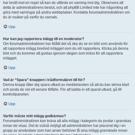
har brutit mot en regel så kan de utfärda en varning mot dig. Observera att
detta är administratörens beslut, och att phpBB Limited inte har någonting att
göra med varningar på andra webbplatser. Kontakta forumadministratören om
du är osäker på varför du varnats.
Upp
Hur kan jag rapportera inlägg till en moderator?
Om forumadministratören har tillåtit det så ska du se en bild som används för
att rapportera inlägg bredvid inlägget som du vill rapportera. Klicka på denna
bild och du kommer att guidas igenom stegen som krävs för att rapportera
inlägget.
Upp
Vad är “Spara”-knappen i trådformuläret till för?
Denna knapp låter dig spara utkast av meddelanden så att du kan skriva klart
och posta de vid ett senare tillfälle. För att ladda in ett sparat utkast, gå till
kontrollpanelen.
Upp
Varför måste mitt inlägg godkännas?
Forumadministratören kan kräva att alla inlägg i kategorin du postar i granskas
innan de visas. Det är också möjligt att administratören har placerat dig i en
grupp av användare som han anser behöver få sina inlägg granskade innan