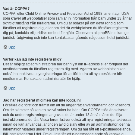
Vad är COPPA?
COPPA, eller Child Online Privacy and Protection Act of 1998, är en lag i USA
som kräver att webbplatser som samlar in information från barn under 13 år har
skriftligt tillstånd från föräldrarna. Om du är osäker på om detta rör dig som
försöker att registrera dig, eller om det rör webbplatsen du försöker registrera
dig på, kontakta ett juridiskt ombud för hjälp. Observera att phpBB inte kan ge
juridisk rådgivning och inte kan kontaktas angående något som helst juridiskt.
Upp
Varför kan jag inte registrera mig?
Det är möjligt att administratören har bannlyst din IP-adress eller förbjudit det
användarnamn du försöker registrera dig med. Ägaren av webbplatsen kan
också ha inaktiverat nyregistreringar för att förhindra att nya besökare blir
medlemmar. Kontakta en administratör för hjälp.
Upp
Jag har registrerat mig men kan inte logga in!
Försäkra dig först och främst om att du anger rätt användarnamn och lösenord.
Om de stämmer så kan en av två saker ha hänt. Om COPPA-stöd är aktiverat
och du under registreringen angav att du är under 13 år så måste du följa
instruktionerna du fått. Vissa forum kräver också att nya registreringar aktiveras
innan de kan användas, antingen av dig själv eller av an administratör; denna
information visades under registreringen. Om du har fått ett e-postmeddelande,
följ instruktionerna i det. Om du inte fått ett e-postmeddelande så kanske du