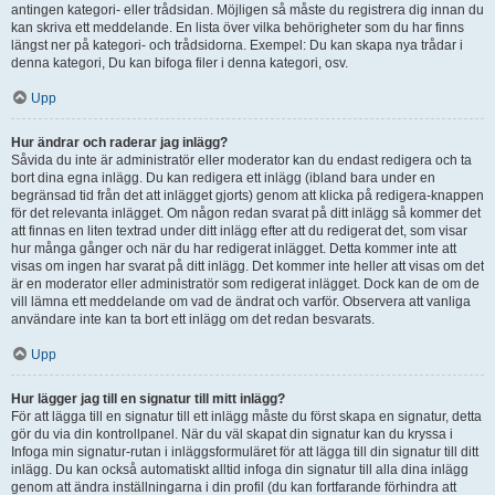
antingen kategori- eller trådsidan. Möjligen så måste du registrera dig innan du
kan skriva ett meddelande. En lista över vilka behörigheter som du har finns
längst ner på kategori- och trådsidorna. Exempel: Du kan skapa nya trådar i
denna kategori, Du kan bifoga filer i denna kategori, osv.
Upp
Hur ändrar och raderar jag inlägg?
Såvida du inte är administratör eller moderator kan du endast redigera och ta
bort dina egna inlägg. Du kan redigera ett inlägg (ibland bara under en
begränsad tid från det att inlägget gjorts) genom att klicka på redigera-knappen
för det relevanta inlägget. Om någon redan svarat på ditt inlägg så kommer det
att finnas en liten textrad under ditt inlägg efter att du redigerat det, som visar
hur många gånger och när du har redigerat inlägget. Detta kommer inte att
visas om ingen har svarat på ditt inlägg. Det kommer inte heller att visas om det
är en moderator eller administratör som redigerat inlägget. Dock kan de om de
vill lämna ett meddelande om vad de ändrat och varför. Observera att vanliga
användare inte kan ta bort ett inlägg om det redan besvarats.
Upp
Hur lägger jag till en signatur till mitt inlägg?
För att lägga till en signatur till ett inlägg måste du först skapa en signatur, detta
gör du via din kontrollpanel. När du väl skapat din signatur kan du kryssa i
Infoga min signatur-rutan i inläggsformuläret för att lägga till din signatur till ditt
inlägg. Du kan också automatiskt alltid infoga din signatur till alla dina inlägg
genom att ändra inställningarna i din profil (du kan fortfarande förhindra att