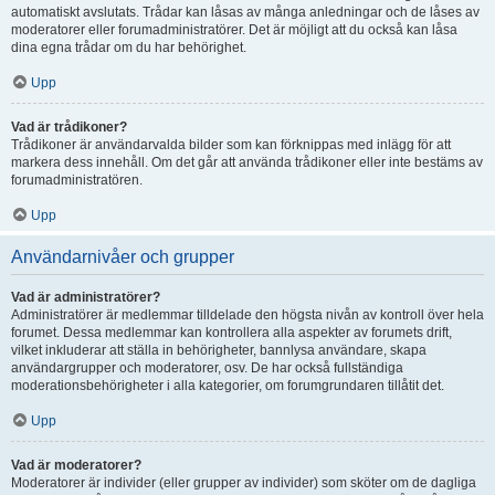
automatiskt avslutats. Trådar kan låsas av många anledningar och de låses av
moderatorer eller forumadministratörer. Det är möjligt att du också kan låsa
dina egna trådar om du har behörighet.
Upp
Vad är trådikoner?
Trådikoner är användarvalda bilder som kan förknippas med inlägg för att
markera dess innehåll. Om det går att använda trådikoner eller inte bestäms av
forumadministratören.
Upp
Användarnivåer och grupper
Vad är administratörer?
Administratörer är medlemmar tilldelade den högsta nivån av kontroll över hela
forumet. Dessa medlemmar kan kontrollera alla aspekter av forumets drift,
vilket inkluderar att ställa in behörigheter, bannlysa användare, skapa
användargrupper och moderatorer, osv. De har också fullständiga
moderationsbehörigheter i alla kategorier, om forumgrundaren tillåtit det.
Upp
Vad är moderatorer?
Moderatorer är individer (eller grupper av individer) som sköter om de dagliga