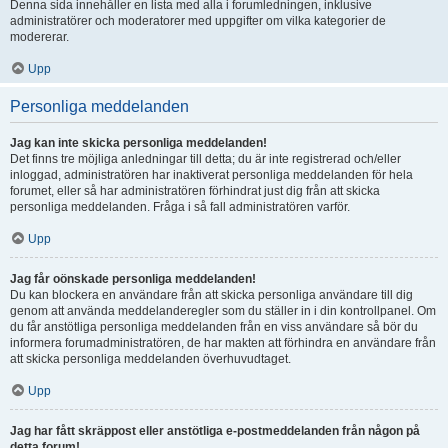
Denna sida innehåller en lista med alla i forumledningen, inklusive
administratörer och moderatorer med uppgifter om vilka kategorier de
modererar.
Upp
Personliga meddelanden
Jag kan inte skicka personliga meddelanden!
Det finns tre möjliga anledningar till detta; du är inte registrerad och/eller
inloggad, administratören har inaktiverat personliga meddelanden för hela
forumet, eller så har administratören förhindrat just dig från att skicka
personliga meddelanden. Fråga i så fall administratören varför.
Upp
Jag får oönskade personliga meddelanden!
Du kan blockera en användare från att skicka personliga användare till dig
genom att använda meddelanderegler som du ställer in i din kontrollpanel. Om
du får anstötliga personliga meddelanden från en viss användare så bör du
informera forumadministratören, de har makten att förhindra en användare från
att skicka personliga meddelanden överhuvudtaget.
Upp
Jag har fått skräppost eller anstötliga e-postmeddelanden från någon på
detta forum!