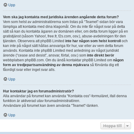
Upp
Vem ska jag kontakta med juridiska ärenden angående detta forum?
Vem som helst av administratörerna som listas på “Teamet”-sidan bör vara
lämpliga att kontakta med dina klagomål. Om du inte får något svar på detta
sätt så kan du kontakta ägaren av domänen eller, om detta forum ligger på en
gratistjänst (såsom Yahoo!, free.fr, f2s.com, osv.), abuse-avdelningen för den
tjänsten. Observera att phpBB Limited
inte har någon som helst kontroll
och
kan inte på något sätt hållas ansvariga för hur, var eller av vem detta forum
används. Kontakta inte phpBB Limited med anledning av något juridiskt
ärende (“cease and desist”, ansvar, förtal, osv.) som
inte direkt berör
webbplatsen phpBB.com. Om du ändå kontaktar phpBB Limited om
någon
form av tredjepartsanvändning av denna mjukvara
så förvänta dig ett
fåordigt svar eller inget svar alls.
Upp
Hur kontaktar jag en forumadministratör?
Alla användar på forumet kan använda "Kontakta oss"-formuläret, ifall denna
funktion är aktiverad utav forumadministratören.
Användare på forumet kan även använda "Teamet"-länken.
Upp
Hoppa till