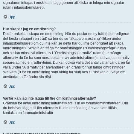
signaturen infogas i enskilda inlägg genom att klicka ur Infoga min signatur-
rutan i inläggsformuläret).
Upp
Hur skapar jag en omröstning?
Det är enkelt att skapa en omröstning. När du postar en ny tråd (eller redigerar
det första inlägget i en tråd) så bör du se “Skapa omröstning”-fliken under
inläggsformuläret (om du inte kan se detta har du inte behörighet att skapa
omröstningar). Skriv in en fråga för omröstningen i “Omröstningsfråga”-rutan
och sedan minst två alternativ i “Omröstningsalternativ”-rutan (hur många
alternativ du får ha som mest bestäms av administratören) med varje alternativ
separerat med en radbrytning. Du kan också välja det antal val användaren får
välja under “Alternativ per användare”, en gräns för hur länge omröstningen
ska vara (0 för en omröstning som aldrig tar slut) och till sist kan du välja om
användarna får ändra sin röst.
Upp
Varför kan jag inte lägga till fler omröstningsalternativ?
Gränsen för antal omröstningsalternativ ställs in av forumadministratören. Om
du behöver lägga till fler alternativ till din omröstning än vad som tillåts,
kontakta en forumadministratör.
Upp