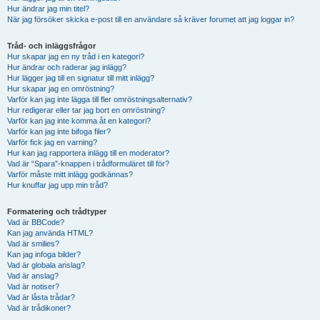
Hur ändrar jag min titel?
När jag försöker skicka e-post till en användare så kräver forumet att jag loggar in?
Tråd- och inläggsfrågor
Hur skapar jag en ny tråd i en kategori?
Hur ändrar och raderar jag inlägg?
Hur lägger jag till en signatur till mitt inlägg?
Hur skapar jag en omröstning?
Varför kan jag inte lägga till fler omröstningsalternativ?
Hur redigerar eller tar jag bort en omröstning?
Varför kan jag inte komma åt en kategori?
Varför kan jag inte bifoga filer?
Varför fick jag en varning?
Hur kan jag rapportera inlägg till en moderator?
Vad är “Spara”-knappen i trådformuläret till för?
Varför måste mitt inlägg godkännas?
Hur knuffar jag upp min tråd?
Formatering och trådtyper
Vad är BBCode?
Kan jag använda HTML?
Vad är smilies?
Kan jag infoga bilder?
Vad är globala anslag?
Vad är anslag?
Vad är notiser?
Vad är låsta trådar?
Vad är trådikoner?