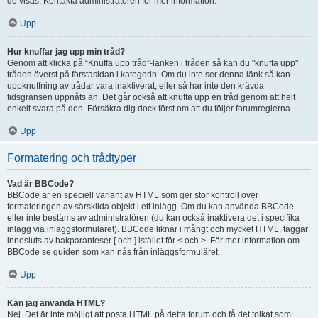
de visas. Kontakta administratören för mer information.
Upp
Hur knuffar jag upp min tråd?
Genom att klicka på “Knuffa upp tråd”-länken i tråden så kan du "knuffa upp"
tråden överst på förstasidan i kategorin. Om du inte ser denna länk så kan
uppknuffning av trådar vara inaktiverat, eller så har inte den krävda
tidsgränsen uppnåts än. Det går också att knuffa upp en tråd genom att helt
enkelt svara på den. Försäkra dig dock först om att du följer forumreglerna.
Upp
Formatering och trådtyper
Vad är BBCode?
BBCode är en speciell variant av HTML som ger stor kontroll över
formateringen av särskilda objekt i ett inlägg. Om du kan använda BBCode
eller inte bestäms av administratören (du kan också inaktivera det i specifika
inlägg via inläggsformuläret). BBCode liknar i mångt och mycket HTML, taggar
innesluts av hakparanteser [ och ] istället för < och >. För mer information om
BBCode se guiden som kan nås från inläggsformuläret.
Upp
Kan jag använda HTML?
Nej. Det är inte möjligt att posta HTML på detta forum och få det tolkat som