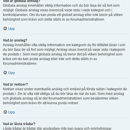
Vad är globala anslag?
Globala anslag innehåller viktig information och du bör läsa de så fort som
möjligt. Globala anslag visas överst på varje sida i varje kategori och i
kontrollpanelen. Om du kan posta ett globalt anslag eller inte beror på vilken
behörighet som krävs och detta ställs in av forumadministratören.
Upp
Vad är anslag?
Anslag innehåller ofta viktig information om kategorin du för tillfället läser i och
du bör läsa de så fort som möjligt. Anslag visas överst på varje sida i kategorin
de postats i. Som med globala anslag så beror det på vilken behörighet som
krävs om du kan posta anslag eller inte och detta ställs in av
forumadministratören.
Upp
Vad är notiser?
Notiser visas under eventuella anslag och endast på första sidan i kategorin de
postats i. De är ofta rätt viktiga så du bör läsa de när du kan. Som med anslag
och globala anslag så är det forumadministratören som bestämmer vilken
behörighet som krävs för att kunna posta notiser.
Upp
Vad är låsta trådar?
Låsta trådar är trådar där användare inte kan svara och omröstningar