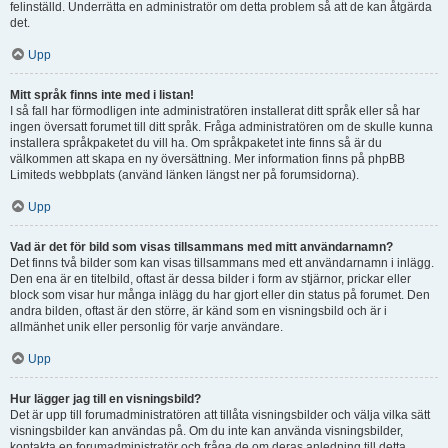
felinställd. Underrätta en administratör om detta problem så att de kan åtgärda
det.
Upp
Mitt språk finns inte med i listan!
I så fall har förmodligen inte administratören installerat ditt språk eller så har
ingen översatt forumet till ditt språk. Fråga administratören om de skulle kunna
installera språkpaketet du vill ha. Om språkpaketet inte finns så är du
välkommen att skapa en ny översättning. Mer information finns på phpBB
Limiteds webbplats (använd länken längst ner på forumsidorna).
Upp
Vad är det för bild som visas tillsammans med mitt användarnamn?
Det finns två bilder som kan visas tillsammans med ett användarnamn i inlägg.
Den ena är en titelbild, oftast är dessa bilder i form av stjärnor, prickar eller
block som visar hur många inlägg du har gjort eller din status på forumet. Den
andra bilden, oftast är den större, är känd som en visningsbild och är i
allmänhet unik eller personlig för varje användare.
Upp
Hur lägger jag till en visningsbild?
Det är upp till forumadministratören att tillåta visningsbilder och välja vilka sätt
visningsbilder kan användas på. Om du inte kan använda visningsbilder,
kontakta en forumadministratör och fråga de om deras anledning till detta.