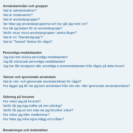
Användarnivåer och grupper
Vad är administratörer?
Vad är moderatorer?
Vad är användargrupper?
Var hittar jag användargrupperna och hur går jag med i en?
Hur blir jag ledare för en användargrupp?
Varför visas vissa användargrupper i andra färger?
Vad är en “Standardgrupp”?
Vad är “Teamet”-länken för något?
Personliga meddelanden
Jag kan inte skicka personliga meddelanden!
Jag får oönskade personliga meddelanden!
Jag har fått skräppost eller anstötliga e-postmeddelanden från någon på detta forum!
Vänner och ignorerade användare
Vad är vän- och ignorerade användarelistan för något?
Hur lägger jag till / tar jag bort användare från min vän- eller ignorerade användareslista?
Sökning på forumet
Hur söker jag på forumet?
Varför får jag inga träffar på min sökning?
Varför får jag en tom sida när jag försöker söka!?
Hur söker jag efter medlemmar?
Hur hittar jag mina egna inlägg och trådar?
Bevakningar och bokmärken