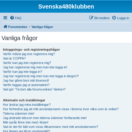
Svenska480klubben
FAQ
Bli medlem
Logga in
Forumindex
Vanliga frågor
Vanliga frågor
Inloggnings- och registreringsfrågor
Varför måste jag ens registrera mig?
Vad är COPPA?
Varför kan jag inte registrera mig?
Jag har registrerat mig men kan inte logga in!
Varför kan jag inte logga in?
Jag har registrerat mig men kan inte logga in längre?!
Jag har glömt bort mitt lösenord!
Varför loggas jag ut automatiskt?
Vad gör “Ta bort alla forumcookies”-länken?
Alternativ och inställningar
Hur ändrar jag mina inställningar?
Hur förhindrar jag att mitt användarnamn visas i listorna över vilka som är online?
Tiderna stämmer inte!
Jag ändrade tidszon men tiderna stämmer fortfarande inte!
Mitt språk finns inte med i listan!
Vad är det för bild som visas tillsammans med mitt användarnamn?
Hur lägger jag till en visningsbild?