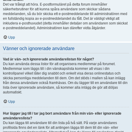
Det var tråkigt att höra. E-postformuläret på detta forum innehåller
säkerhetsrutiner för att kunna spåra användare som skickar sådana
meddelanden, så du bör skicka ett e-postmeddelande till administratören med
en fullständig kopia av e-postmeddelandet du fått. Det är väldigt viktigt att
inkludera e-posthuvudet (detta innehåller detaljer om användaren som skickat
e-postmeddelandet). Administratören kan därefter vidta åtgärder.
Upp
Vänner och ignorerade användare
Vad är vän- och ignorerade användarelistan för något?
Du kan använda dessa listor för att organisera medlemmar på forumet.
Medlemmar som läggs till i din vänskapslista kommer att visas i din
kontrollpanel vilket låter dig snabbt och enkelt visa deras onlinestatus och
skicka personliga meddelanden till dem. Om det stöds i mallen så kan inlägg
från dessa användare också framhävas. Om du lägger till en användare till din
lista över ignorerade användare, så kommer alla inlägg de gör att döljas
automatiskt.
Upp
Hur lägger jag till / tar jag bort användare från min vän- eller ignorerade
användareslista?
Du kan lägga till användare till din lista på två sätt. På varje användares
profilsida finns det en länk för att antingen lägga till dem till din vän- eller