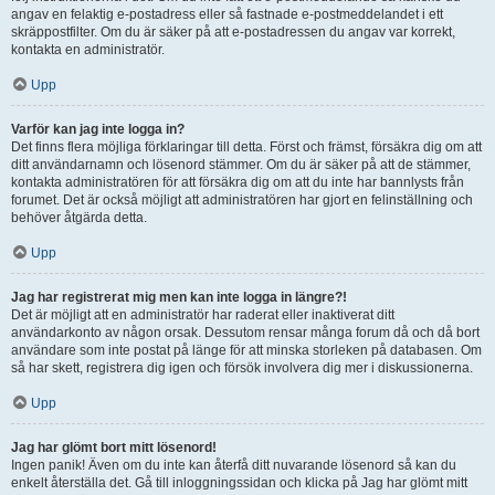
angav en felaktig e-postadress eller så fastnade e-postmeddelandet i ett
skräppostfilter. Om du är säker på att e-postadressen du angav var korrekt,
kontakta en administratör.
Upp
Varför kan jag inte logga in?
Det finns flera möjliga förklaringar till detta. Först och främst, försäkra dig om att
ditt användarnamn och lösenord stämmer. Om du är säker på att de stämmer,
kontakta administratören för att försäkra dig om att du inte har bannlysts från
forumet. Det är också möjligt att administratören har gjort en felinställning och
behöver åtgärda detta.
Upp
Jag har registrerat mig men kan inte logga in längre?!
Det är möjligt att en administratör har raderat eller inaktiverat ditt
användarkonto av någon orsak. Dessutom rensar många forum då och då bort
användare som inte postat på länge för att minska storleken på databasen. Om
så har skett, registrera dig igen och försök involvera dig mer i diskussionerna.
Upp
Jag har glömt bort mitt lösenord!
Ingen panik! Även om du inte kan återfå ditt nuvarande lösenord så kan du
enkelt återställa det. Gå till inloggningssidan och klicka på Jag har glömt mitt