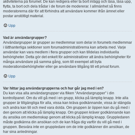
aktiviteterna på forumet. De kan redigera eller ta bort inlägg och låsa, låsa upp,
flytta, ta bort och dela trådar i de forum de modererar. I allmänhet så finns
moderatorerna där för att förhindra att användare kommer ifrån ämnet eller
postar anstötligt material.
Upp
Vad är användargrupper?
Användargrupper är grupper av medlemmar som delar in forumets medlemmar
i lätthanterliga sektioner som forumadministratörerna kan arbeta med. Varje
användar kan vara medlem i flera grupper och kan tilldelas individuella
behörigheter. Detta gör det enkelt för administratörer att ändra behörigheter för
många användare på samma gång, som till exempel att byta
moderationsbehörigheter eller ge användare tillgång till ett privat forum.
Upp
Var hittar jag användargrupperna och hur går jag med i en?
Du kan visa alla användargrupper via fliken “Användargrupper” i din
kontrollpanel. Om du vill gå med i en grupp, klicka på lämplig knapp. Inte alla
grupper är tillgängliga för alla, vissa kan kräva godkännande, vissa är stängda
och andra kan till och med vara dolda. Om gruppen är öppen kan du gå med i
den genom att klicka på lämplig knapp. Om gruppen kräver godkännande kan
du ansöka om medlemskap genom att klicka på lämplig knapp. Gruppledaren
måste godkänna din ansökan och de kan fråga dig varför du vill gå med i
gruppen. Besvära inte en gruppledare om de inte godkänner din ansökan, de
har sina anledningar.