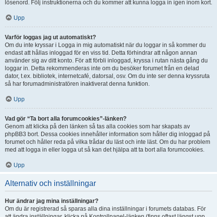
lösenord. Följ instruktionerna och du kommer att kunna logga in igen inom kort.
Upp
Varför loggas jag ut automatiskt?
Om du inte kryssar i Logga in mig automatiskt när du loggar in så kommer du
endast att hållas inloggad för en viss tid. Detta förhindrar att någon annan
använder sig av ditt konto. För att förbli inloggad, kryssa i rutan nästa gång du
loggar in. Detta rekommenderas inte om du besöker forumet från en delad
dator, t.ex. bibliotek, internetcafé, datorsal, osv. Om du inte ser denna kryssruta
så har forumadministratören inaktiverat denna funktion.
Upp
Vad gör “Ta bort alla forumcookies”-länken?
Genom att klicka på den länken så tas alla cookies som har skapats av
phpBB3 bort. Dessa cookies innehåller information som håller dig inloggad på
forumet och håller reda på vilka trådar du läst och inte läst. Om du har problem
med att logga in eller logga ut så kan det hjälpa att ta bort alla forumcookies.
Upp
Alternativ och inställningar
Hur ändrar jag mina inställningar?
Om du är registrerad så sparas alla dina inställningar i forumets databas. För
att ändra inställningar, klicka på Kontrollpanel-länken (finns oftast längst upp