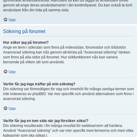
ignorerade användareslista. Alternativt så kan du lägga till användare direkt
genom att ange deras användarnamn i din kontrollpanel. Du kan också ta bort
användare från din lista på samma sida.
Upp
Sökning på forumet
Hur söker jag på forumet?
Ange en term i sökrutan som finns på indexsidan, forumsidor och trådsidor.
Avancerad sökning kan nås genom att klicka på “Avancerad sökning”-länken
som finns på alla sidor på forumet. Hur sökfunktionen nås kan variera
beroende på vilken stil som används.
Upp
Varför får jag inga träffar på min sökning?
Din sökning var förmodligen för vag och innehöll för många vanliga termer som
inte indexeras av phpBB3. Var mer specifik och använd alternativen som finns i
avancerad sökning.
Upp
Varför får jag en tom sida när jag försöker söka!?
Din sökning resulterade i för många resultat för webbservern att hantera.
Använd “Avancerad sökning” och var mer specifik med termerna och med vilka
kategorier som ska sökas i.