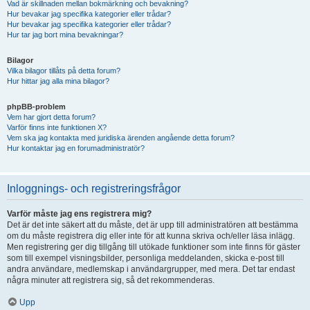
Vad är skillnaden mellan bokmärkning och bevakning?
Hur bevakar jag specifika kategorier eller trådar?
Hur bevakar jag specifika kategorier eller trådar?
Hur tar jag bort mina bevakningar?
Bilagor
Vilka bilagor tillåts på detta forum?
Hur hittar jag alla mina bilagor?
phpBB-problem
Vem har gjort detta forum?
Varför finns inte funktionen X?
Vem ska jag kontakta med juridiska ärenden angående detta forum?
Hur kontaktar jag en forumadministratör?
Inloggnings- och registreringsfrågor
Varför måste jag ens registrera mig?
Det är det inte säkert att du måste, det är upp till administratören att bestämma
om du måste registrera dig eller inte för att kunna skriva och/eller läsa inlägg.
Men registrering ger dig tillgång till utökade funktioner som inte finns för gäster
som till exempel visningsbilder, personliga meddelanden, skicka e-post till
andra användare, medlemskap i användargrupper, med mera. Det tar endast
några minuter att registrera sig, så det rekommenderas.
Upp