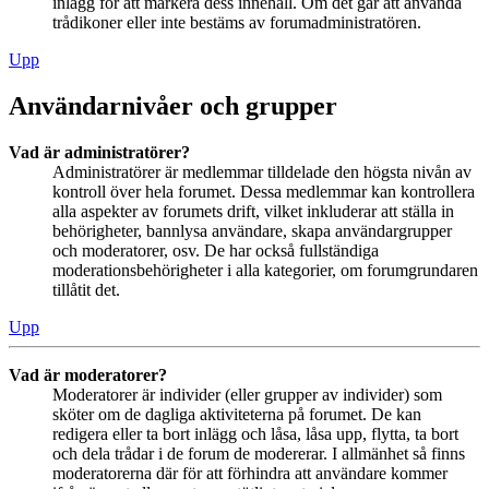
inlägg för att markera dess innehåll. Om det går att använda
trådikoner eller inte bestäms av forumadministratören.
Upp
Användarnivåer och grupper
Vad är administratörer?
Administratörer är medlemmar tilldelade den högsta nivån av
kontroll över hela forumet. Dessa medlemmar kan kontrollera
alla aspekter av forumets drift, vilket inkluderar att ställa in
behörigheter, bannlysa användare, skapa användargrupper
och moderatorer, osv. De har också fullständiga
moderationsbehörigheter i alla kategorier, om forumgrundaren
tillåtit det.
Upp
Vad är moderatorer?
Moderatorer är individer (eller grupper av individer) som
sköter om de dagliga aktiviteterna på forumet. De kan
redigera eller ta bort inlägg och låsa, låsa upp, flytta, ta bort
och dela trådar i de forum de modererar. I allmänhet så finns
moderatorerna där för att förhindra att användare kommer