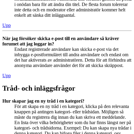
i onödan bara för att ändra din titel. De flesta forum tolererar
inte detta och en moderator eller administratör kommer helt
enkelt att sänka ditt inläggsantal.
Upp
När jag försöker skicka e-post till en användare så kräver
forumet att jag loggar in?
Endast registrerade användare kan skicka e-post via det
inbygga e-postformuläret till andra användare och endast om
det har aktiverats av administratören. Detta för att förhindra att
anonyma användare använder det för att skicka skräppost.
Upp
Tråd- och inläggsfrågor
Hur skapar jag en ny tråd i en kategori?
För att skapa en ny tråd i en kategori, klicka på den relevanta
knappen på antingen kategori- eller trådsidan. Möjligen så
måste du registrera dig innan du kan skriva ett meddelande.
En lista över vilka behörigheter som du har finns längst ner på
kategori- och trådsidorna. Exempel: Du kan skapa nya trådar i
denna kategori, Du kan bifoga filer i denna kategori, osv.