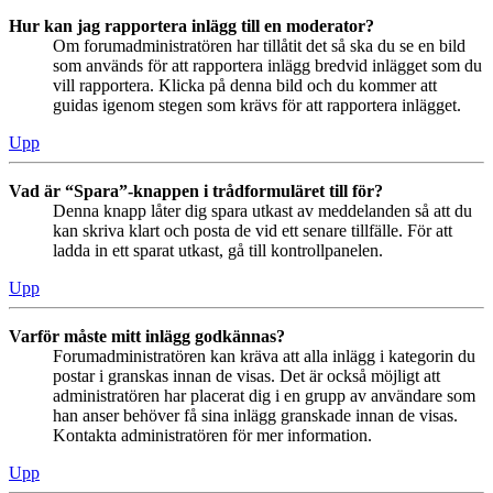
Hur kan jag rapportera inlägg till en moderator?
Om forumadministratören har tillåtit det så ska du se en bild
som används för att rapportera inlägg bredvid inlägget som du
vill rapportera. Klicka på denna bild och du kommer att
guidas igenom stegen som krävs för att rapportera inlägget.
Upp
Vad är “Spara”-knappen i trådformuläret till för?
Denna knapp låter dig spara utkast av meddelanden så att du
kan skriva klart och posta de vid ett senare tillfälle. För att
ladda in ett sparat utkast, gå till kontrollpanelen.
Upp
Varför måste mitt inlägg godkännas?
Forumadministratören kan kräva att alla inlägg i kategorin du
postar i granskas innan de visas. Det är också möjligt att
administratören har placerat dig i en grupp av användare som
han anser behöver få sina inlägg granskade innan de visas.
Kontakta administratören för mer information.
Upp