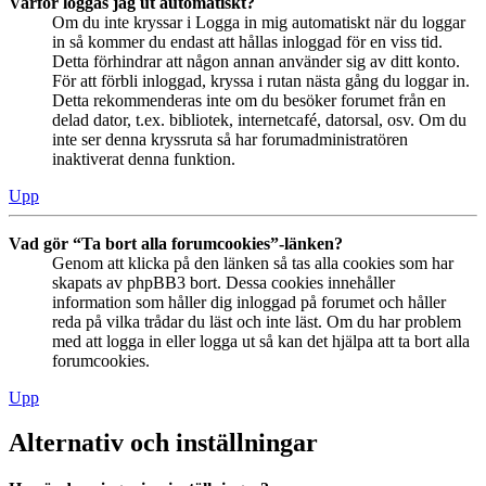
Varför loggas jag ut automatiskt?
Om du inte kryssar i Logga in mig automatiskt när du loggar
in så kommer du endast att hållas inloggad för en viss tid.
Detta förhindrar att någon annan använder sig av ditt konto.
För att förbli inloggad, kryssa i rutan nästa gång du loggar in.
Detta rekommenderas inte om du besöker forumet från en
delad dator, t.ex. bibliotek, internetcafé, datorsal, osv. Om du
inte ser denna kryssruta så har forumadministratören
inaktiverat denna funktion.
Upp
Vad gör “Ta bort alla forumcookies”-länken?
Genom att klicka på den länken så tas alla cookies som har
skapats av phpBB3 bort. Dessa cookies innehåller
information som håller dig inloggad på forumet och håller
reda på vilka trådar du läst och inte läst. Om du har problem
med att logga in eller logga ut så kan det hjälpa att ta bort alla
forumcookies.
Upp
Alternativ och inställningar