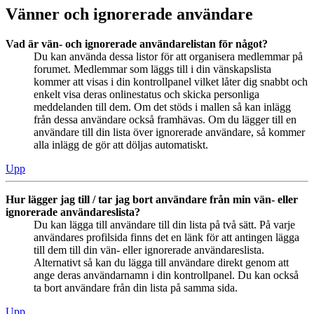
Vänner och ignorerade användare
Vad är vän- och ignorerade användarelistan för något?
Du kan använda dessa listor för att organisera medlemmar på
forumet. Medlemmar som läggs till i din vänskapslista
kommer att visas i din kontrollpanel vilket låter dig snabbt och
enkelt visa deras onlinestatus och skicka personliga
meddelanden till dem. Om det stöds i mallen så kan inlägg
från dessa användare också framhävas. Om du lägger till en
användare till din lista över ignorerade användare, så kommer
alla inlägg de gör att döljas automatiskt.
Upp
Hur lägger jag till / tar jag bort användare från min vän- eller
ignorerade användareslista?
Du kan lägga till användare till din lista på två sätt. På varje
användares profilsida finns det en länk för att antingen lägga
till dem till din vän- eller ignorerade användareslista.
Alternativt så kan du lägga till användare direkt genom att
ange deras användarnamn i din kontrollpanel. Du kan också
ta bort användare från din lista på samma sida.
Upp