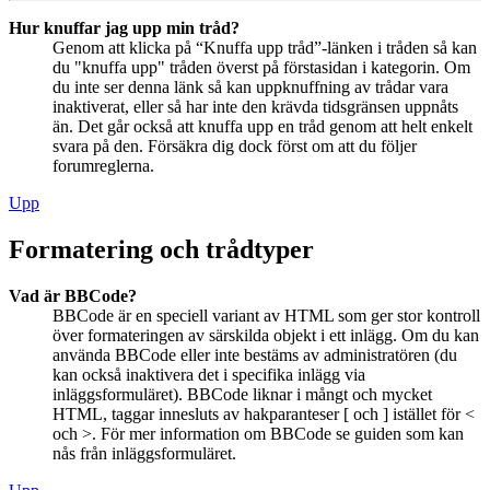
Hur knuffar jag upp min tråd?
Genom att klicka på “Knuffa upp tråd”-länken i tråden så kan
du "knuffa upp" tråden överst på förstasidan i kategorin. Om
du inte ser denna länk så kan uppknuffning av trådar vara
inaktiverat, eller så har inte den krävda tidsgränsen uppnåts
än. Det går också att knuffa upp en tråd genom att helt enkelt
svara på den. Försäkra dig dock först om att du följer
forumreglerna.
Upp
Formatering och trådtyper
Vad är BBCode?
BBCode är en speciell variant av HTML som ger stor kontroll
över formateringen av särskilda objekt i ett inlägg. Om du kan
använda BBCode eller inte bestäms av administratören (du
kan också inaktivera det i specifika inlägg via
inläggsformuläret). BBCode liknar i mångt och mycket
HTML, taggar innesluts av hakparanteser [ och ] istället för <
och >. För mer information om BBCode se guiden som kan
nås från inläggsformuläret.