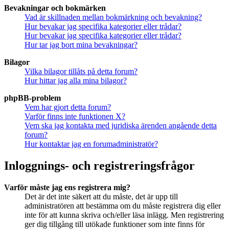
Bevakningar och bokmärken
Vad är skillnaden mellan bokmärkning och bevakning?
Hur bevakar jag specifika kategorier eller trådar?
Hur bevakar jag specifika kategorier eller trådar?
Hur tar jag bort mina bevakningar?
Bilagor
Vilka bilagor tillåts på detta forum?
Hur hittar jag alla mina bilagor?
phpBB-problem
Vem har gjort detta forum?
Varför finns inte funktionen X?
Vem ska jag kontakta med juridiska ärenden angående detta
forum?
Hur kontaktar jag en forumadministratör?
Inloggnings- och registreringsfrågor
Varför måste jag ens registrera mig?
Det är det inte säkert att du måste, det är upp till
administratören att bestämma om du måste registrera dig eller
inte för att kunna skriva och/eller läsa inlägg. Men registrering
ger dig tillgång till utökade funktioner som inte finns för