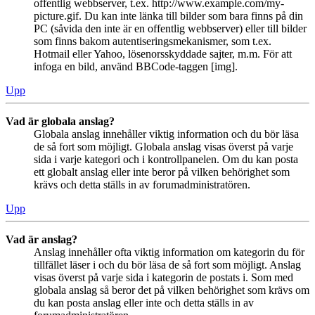
offentlig webbserver, t.ex. http://www.example.com/my-
picture.gif. Du kan inte länka till bilder som bara finns på din
PC (såvida den inte är en offentlig webbserver) eller till bilder
som finns bakom autentiseringsmekanismer, som t.ex.
Hotmail eller Yahoo, lösenorsskyddade sajter, m.m. För att
infoga en bild, använd BBCode-taggen [img].
Upp
Vad är globala anslag?
Globala anslag innehåller viktig information och du bör läsa
de så fort som möjligt. Globala anslag visas överst på varje
sida i varje kategori och i kontrollpanelen. Om du kan posta
ett globalt anslag eller inte beror på vilken behörighet som
krävs och detta ställs in av forumadministratören.
Upp
Vad är anslag?
Anslag innehåller ofta viktig information om kategorin du för
tillfället läser i och du bör läsa de så fort som möjligt. Anslag
visas överst på varje sida i kategorin de postats i. Som med
globala anslag så beror det på vilken behörighet som krävs om
du kan posta anslag eller inte och detta ställs in av