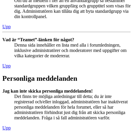
Om du är medlem i fler än en användargrupp så bestämmer
standardgruppen vilken gruppfärg och grupptitel som visas för
dig. Administratören kan tillåta dig att byta standardgrupp via
din kontrollpanel.
Upp
Vad är “Teamet”-länken för något?
Denna sida innehåller en lista med alla i forumledningen,
inklusive administratörer och moderatorer med uppgifter om
vilka kategorier de modererar.
Upp
Personliga meddelanden
Jag kan inte skicka personliga meddelanden!
Det finns tre möjliga anledningar till detta; du är inte
registrerad och/eller inloggad, administratören har inaktiverat
personliga meddelanden för hela forumet, eller så har
administratören förhindrat just dig från att skicka personliga
meddelanden. Fråga i så fall administratören varför.
Upp