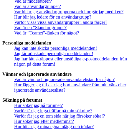
Vad är moderatorer?
Vad är användargrupper?
Var hittar jag användargrupperna och hur går jag med i en?
Hur blir jag ledare för en användargrupp?
Varför visas vissa användargrupper i andra färger?
Vad är en “Standardgrupp”?
Vad är “Teamet”-länken för något?
Personliga meddelanden
Jag kan inte skicka personliga meddelanden!
Jag får oönskade personliga meddelanden!
Jag har fått skräppost eller anstötliga e-postmeddelanden från
någon på detta forum!
Vänner och ignorerade användare
Vad är vän- och ignorerade användarelistan för något?
Hur lägger jag till / tar jag bort användare från min vän- eller
ignorerade användareslista?
Sökning på forumet
Hur söker jag på forumet?
Varför får jag inga träffar på min sökning?
Varför får jag en tom sida när jag försöker söka!?
Hur söker jag efter medlemmar?
Hur hittar jag mina egna inlägg och trådar?