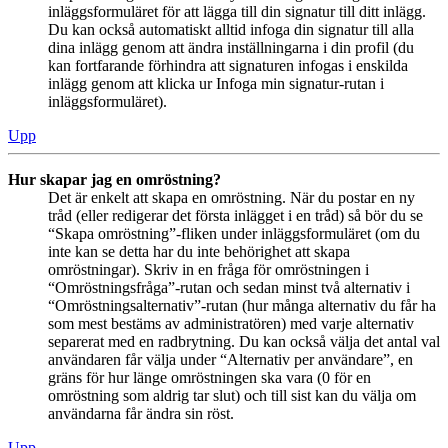
inläggsformuläret för att lägga till din signatur till ditt inlägg.
Du kan också automatiskt alltid infoga din signatur till alla
dina inlägg genom att ändra inställningarna i din profil (du
kan fortfarande förhindra att signaturen infogas i enskilda
inlägg genom att klicka ur Infoga min signatur-rutan i
inläggsformuläret).
Upp
Hur skapar jag en omröstning?
Det är enkelt att skapa en omröstning. När du postar en ny
tråd (eller redigerar det första inlägget i en tråd) så bör du se
“Skapa omröstning”-fliken under inläggsformuläret (om du
inte kan se detta har du inte behörighet att skapa
omröstningar). Skriv in en fråga för omröstningen i
“Omröstningsfråga”-rutan och sedan minst två alternativ i
“Omröstningsalternativ”-rutan (hur många alternativ du får ha
som mest bestäms av administratören) med varje alternativ
separerat med en radbrytning. Du kan också välja det antal val
användaren får välja under “Alternativ per användare”, en
gräns för hur länge omröstningen ska vara (0 för en
omröstning som aldrig tar slut) och till sist kan du välja om
användarna får ändra sin röst.
Upp