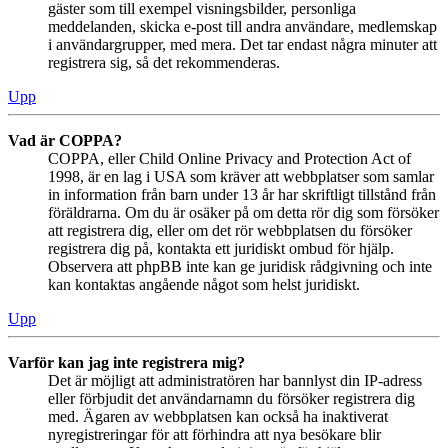
gäster som till exempel visningsbilder, personliga
meddelanden, skicka e-post till andra användare, medlemskap
i användargrupper, med mera. Det tar endast några minuter att
registrera sig, så det rekommenderas.
Upp
Vad är COPPA?
COPPA, eller Child Online Privacy and Protection Act of
1998, är en lag i USA som kräver att webbplatser som samlar
in information från barn under 13 år har skriftligt tillstånd från
föräldrarna. Om du är osäker på om detta rör dig som försöker
att registrera dig, eller om det rör webbplatsen du försöker
registrera dig på, kontakta ett juridiskt ombud för hjälp.
Observera att phpBB inte kan ge juridisk rådgivning och inte
kan kontaktas angående något som helst juridiskt.
Upp
Varför kan jag inte registrera mig?
Det är möjligt att administratören har bannlyst din IP-adress
eller förbjudit det användarnamn du försöker registrera dig
med. Ägaren av webbplatsen kan också ha inaktiverat
nyregistreringar för att förhindra att nya besökare blir