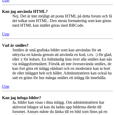
Upp
Kan jag använda HTML?
Nej. Det är inte möjligt att posta HTML på detta forum och få
det tolkat som HTML. Den mesta formatering som kan göras
med HTML kan istället göras med BBCode.
Upp
Vad är smilies?
Smilies är små grafiska bilder som kan användas för att
uttrycka en känsla genom att använda en kod, t.ex. :) för glad,
eller :( för ledsen. En fullständig lista över alla smilies kan nås
via inläggsformuläret. Försök att inte överanvända smilies, de
kan fort göra ett inlägg oläsbart och en moderator kan ta bort
de eller inlägget helt och hållet. Administratören kan också ha
satt en gräns för hur många smilies ett inlägg får innehålla.
Upp
Kan jag infoga bilder?
Ja, bilder kan visas i dina inlägg. Om administratören har
aktiverat bilagor så kan du ladda upp bilderna direkt till
forumet. Annars måste du länka till en bild som finns på en