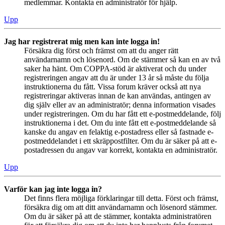
medlemmar. Kontakta en administratör för hjälp.
Upp
Jag har registrerat mig men kan inte logga in!
Försäkra dig först och främst om att du anger rätt
användarnamn och lösenord. Om de stämmer så kan en av två
saker ha hänt. Om COPPA-stöd är aktiverat och du under
registreringen angav att du är under 13 år så måste du följa
instruktionerna du fått. Vissa forum kräver också att nya
registreringar aktiveras innan de kan användas, antingen av
dig själv eller av an administratör; denna information visades
under registreringen. Om du har fått ett e-postmeddelande, följ
instruktionerna i det. Om du inte fått ett e-postmeddelande så
kanske du angav en felaktig e-postadress eller så fastnade e-
postmeddelandet i ett skräppostfilter. Om du är säker på att e-
postadressen du angav var korrekt, kontakta en administratör.
Upp
Varför kan jag inte logga in?
Det finns flera möjliga förklaringar till detta. Först och främst,
försäkra dig om att ditt användarnamn och lösenord stämmer.
Om du är säker på att de stämmer, kontakta administratören