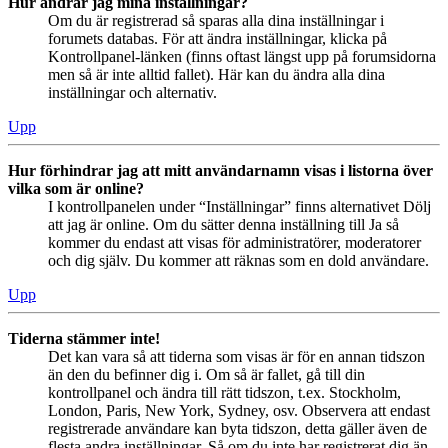
Hur ändrar jag mina inställningar?
Om du är registrerad så sparas alla dina inställningar i
forumets databas. För att ändra inställningar, klicka på
Kontrollpanel-länken (finns oftast längst upp på forumsidorna
men så är inte alltid fallet). Här kan du ändra alla dina
inställningar och alternativ.
Upp
Hur förhindrar jag att mitt användarnamn visas i listorna över
vilka som är online?
I kontrollpanelen under “Inställningar” finns alternativet Dölj
att jag är online. Om du sätter denna inställning till Ja så
kommer du endast att visas för administratörer, moderatorer
och dig själv. Du kommer att räknas som en dold användare.
Upp
Tiderna stämmer inte!
Det kan vara så att tiderna som visas är för en annan tidszon
än den du befinner dig i. Om så är fallet, gå till din
kontrollpanel och ändra till rätt tidszon, t.ex. Stockholm,
London, Paris, New York, Sydney, osv. Observera att endast
registrerade användare kan byta tidszon, detta gäller även de
flesta andra inställningar. Så om du inte har registrerat dig än,