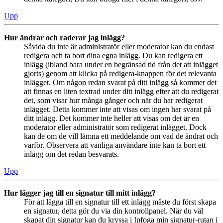
Upp
Hur ändrar och raderar jag inlägg?
Såvida du inte är administratör eller moderator kan du endast
redigera och ta bort dina egna inlägg. Du kan redigera ett
inlägg (ibland bara under en begränsad tid från det att inlägget
gjorts) genom att klicka på redigera-knappen för det relevanta
inlägget. Om någon redan svarat på ditt inlägg så kommer det
att finnas en liten textrad under ditt inlägg efter att du redigerat
det, som visar hur många gånger och när du har redigerat
inlägget. Detta kommer inte att visas om ingen har svarat på
ditt inlägg. Det kommer inte heller att visas om det är en
moderator eller administratör som redigerat inlägget. Dock
kan de om de vill lämna ett meddelande om vad de ändrat och
varför. Observera att vanliga användare inte kan ta bort ett
inlägg om det redan besvarats.
Upp
Hur lägger jag till en signatur till mitt inlägg?
För att lägga till en signatur till ett inlägg måste du först skapa
en signatur, detta gör du via din kontrollpanel. När du väl
skapat din signatur kan du kryssa i Infoga min signatur-rutan i