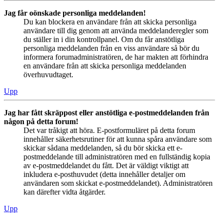
Jag får oönskade personliga meddelanden!
Du kan blockera en användare från att skicka personliga
användare till dig genom att använda meddelanderegler som
du ställer in i din kontrollpanel. Om du får anstötliga
personliga meddelanden från en viss användare så bör du
informera forumadministratören, de har makten att förhindra
en användare från att skicka personliga meddelanden
överhuvudtaget.
Upp
Jag har fått skräppost eller anstötliga e-postmeddelanden från
någon på detta forum!
Det var tråkigt att höra. E-postformuläret på detta forum
innehåller säkerhetsrutiner för att kunna spåra användare som
skickar sådana meddelanden, så du bör skicka ett e-
postmeddelande till administratören med en fullständig kopia
av e-postmeddelandet du fått. Det är väldigt viktigt att
inkludera e-posthuvudet (detta innehåller detaljer om
användaren som skickat e-postmeddelandet). Administratören
kan därefter vidta åtgärder.
Upp