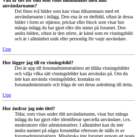
Vad är det för bild som visas tillsammans med mitt
användarnamn?
Det finns två bilder som kan visas tillsammans med ett
användarnamn i inlägg. Den ena är en titelbild, oftast är dessa
bilder i form av stjärnor, prickar eller block som visar hur
många inlägg du har gjort eller din status på forumet. Den
andra bilden, oftast är den större, är känd som en visningsbild
och är i allmänhet unik eller personlig för varje användare.
Upp
Hur lägger jag till en visningsbild?
Det är upp till forumadministratören att tillåta visningsbilder
och välja vilka sätt visningsbilder kan användas på. Om du
inte kan använda visningsbilder, kontakta en
forumadministratör och fråga de om deras anledning till detta.
Upp
Hur ändrar jag min titel?
Titlar, som visas under ditt användarnamn, visar hur många
inlägg du har gjort eller identifierar speciella användare, t.ex.
moderatorer eller administratörer. I allmänhet kan du inte
ändra namnet på några forumtitlar eftersom de ställs in av
forumadministratören. Missbruka inte forumet genom att posta