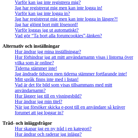
Varför kan jag inte registrera mig?
Jag har registrerat mig men kan inte logga in!
Varför kan jag inte logga in?
Jag har registrerat mig men kan inte logga in längre?!
Jag har glömt bort mitt lösenord!
Varför loggas jag ut automatiskt?
Vad gör “Ta bort alla forumcookies”-länken?
Alternativ och inställningar
Hur ändrar jag mina inställningar?
Hur förhindrar jag att mitt användarnamn visas i listorna över
vilka som är online?
Tiderna stämmer inte!
Jag ändrade tidszon men tiderna stämmer fortfarande inte!
Mitt språk finns inte med i listan!
Vad är det för bild som visas tillsammans med mitt
användarnamn?
Hur lägger jag till en visningsbild?
Hur ändrar jag min titel?
När jag försöker skicka e-post till en användare så kräver
forumet att jag loggar in?
Tråd- och inläggsfrågor
Hur skapar jag en ny tråd i en kategori?
Hur ändrar och raderar jag inlägg?