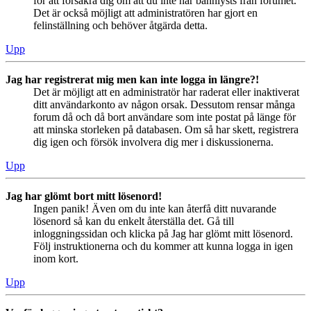
för att försäkra dig om att du inte har bannlysts från forumet.
Det är också möjligt att administratören har gjort en
felinställning och behöver åtgärda detta.
Upp
Jag har registrerat mig men kan inte logga in längre?!
Det är möjligt att en administratör har raderat eller inaktiverat
ditt användarkonto av någon orsak. Dessutom rensar många
forum då och då bort användare som inte postat på länge för
att minska storleken på databasen. Om så har skett, registrera
dig igen och försök involvera dig mer i diskussionerna.
Upp
Jag har glömt bort mitt lösenord!
Ingen panik! Även om du inte kan återfå ditt nuvarande
lösenord så kan du enkelt återställa det. Gå till
inloggningssidan och klicka på Jag har glömt mitt lösenord.
Följ instruktionerna och du kommer att kunna logga in igen
inom kort.
Upp