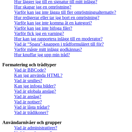
Hur lägger jag till en signatur till mitt inlägg?
Hur skapar jag en omröstning?
Varför kan jag inte lägga till fler omröstningsalternativ?
Hur redigerar eller tar jag bort en omröstning?
Varför kan jag inte komma åt en kategori?
Varför kan jag inte bifoga filer?
Varför fick jag en varning?
Hur kan jag rapportera inlägg till en moderator?
Vad är “Spara”-knappen i trådformuläret till för?
Varför måste mitt inlägg godkännas?
Hur knuffar jag upp min tråd?
Formatering och trådtyper
Vad är BBCode?
Kan jag använda HTML?
Vad är smilies?
Kan jag infoga bilder?
Vad är globala anslag?
Vad är anslag?
Vad är notiser?
Vad är låsta trådar?
Vad är trådikoner?
Användarnivåer och grupper
Vad är administratörer?