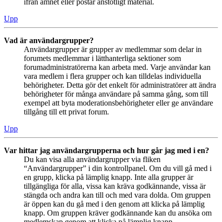
ifrån ämnet eller postar anstötligt material.
Upp
Vad är användargrupper?
Användargrupper är grupper av medlemmar som delar in
forumets medlemmar i lätthanterliga sektioner som
forumadministratörerna kan arbeta med. Varje användar kan
vara medlem i flera grupper och kan tilldelas individuella
behörigheter. Detta gör det enkelt för administratörer att ändra
behörigheter för många användare på samma gång, som till
exempel att byta moderationsbehörigheter eller ge användare
tillgång till ett privat forum.
Upp
Var hittar jag användargrupperna och hur går jag med i en?
Du kan visa alla användargrupper via fliken
“Användargrupper” i din kontrollpanel. Om du vill gå med i
en grupp, klicka på lämplig knapp. Inte alla grupper är
tillgängliga för alla, vissa kan kräva godkännande, vissa är
stängda och andra kan till och med vara dolda. Om gruppen
är öppen kan du gå med i den genom att klicka på lämplig
knapp. Om gruppen kräver godkännande kan du ansöka om
medlemskap genom att klicka på lämplig knapp.