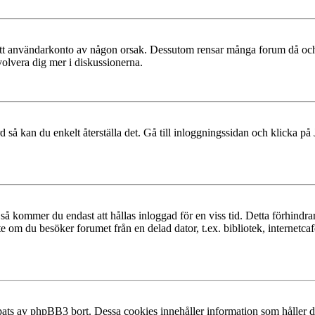
at ditt användarkonto av någon orsak. Dessutom rensar många forum då och
volvera dig mer i diskussionerna.
 så kan du enkelt återställa det. Gå till inloggningssidan och klicka på
å kommer du endast att hållas inloggad för en viss tid. Detta förhindrar
 om du besöker forumet från en delad dator, t.ex. bibliotek, internetcaf
ats av phpBB3 bort. Dessa cookies innehåller information som håller dig