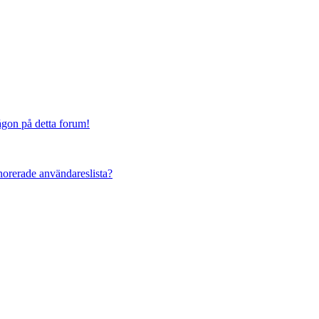
någon på detta forum!
ignorerade användareslista?