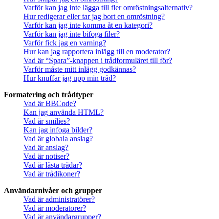
Varför kan jag inte lägga till fler omröstningsalternativ?
Hur redigerar eller tar jag bort en omröstning?
Varför kan jag inte komma åt en kategori?
Varför kan jag inte bifoga filer?
Varför fick jag en varning?
Hur kan jag rapportera inlägg till en moderator?
Vad är “Spara”-knappen i trådformuläret till för?
Varför måste mitt inlägg godkännas?
Hur knuffar jag upp min tråd?
Formatering och trådtyper
Vad är BBCode?
Kan jag använda HTML?
Vad är smilies?
Kan jag infoga bilder?
Vad är globala anslag?
Vad är anslag?
Vad är notiser?
Vad är låsta trådar?
Vad är trådikoner?
Användarnivåer och grupper
Vad är administratörer?
Vad är moderatorer?
Vad är användargrupper?