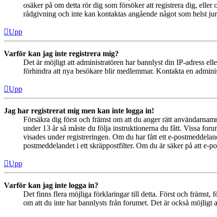
osäker på om detta rör dig som försöker att registrera dig, eller
rådgivning och inte kan kontaktas angående något som helst juri
Upp
Varför kan jag inte registrera mig?
Det är möjligt att administratören har bannlyst din IP-adress el
förhindra att nya besökare blir medlemmar. Kontakta en administ
Upp
Jag har registrerat mig men kan inte logga in!
Försäkra dig först och främst om att du anger rätt användarna
under 13 år så måste du följa instruktionerna du fått. Vissa for
visades under registreringen. Om du har fått ett e-postmeddeland
postmeddelandet i ett skräppostfilter. Om du är säker på att e-p
Upp
Varför kan jag inte logga in?
Det finns flera möjliga förklaringar till detta. Först och främs
om att du inte har bannlysts från forumet. Det är också möjligt a