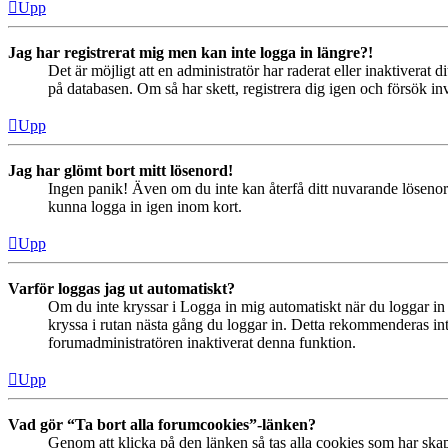
Upp
Jag har registrerat mig men kan inte logga in längre?!
Det är möjligt att en administratör har raderat eller inaktiver
på databasen. Om så har skett, registrera dig igen och försök in
Upp
Jag har glömt bort mitt lösenord!
Ingen panik! Även om du inte kan återfå ditt nuvarande lösenord
kunna logga in igen inom kort.
Upp
Varför loggas jag ut automatiskt?
Om du inte kryssar i Logga in mig automatiskt när du loggar in s
kryssa i rutan nästa gång du loggar in. Detta rekommenderas inte
forumadministratören inaktiverat denna funktion.
Upp
Vad gör “Ta bort alla forumcookies”-länken?
Genom att klicka på den länken så tas alla cookies som har skap