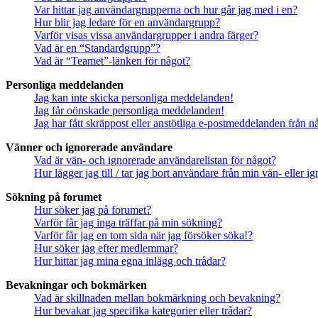
Var hittar jag användargrupperna och hur går jag med i en?
Hur blir jag ledare för en användargrupp?
Varför visas vissa användargrupper i andra färger?
Vad är en “Standardgrupp”?
Vad är “Teamet”-länken för något?
Personliga meddelanden
Jag kan inte skicka personliga meddelanden!
Jag får oönskade personliga meddelanden!
Jag har fått skräppost eller anstötliga e-postmeddelanden från 
Vänner och ignorerade användare
Vad är vän- och ignorerade användarelistan för något?
Hur lägger jag till / tar jag bort användare från min vän- eller 
Sökning på forumet
Hur söker jag på forumet?
Varför får jag inga träffar på min sökning?
Varför får jag en tom sida när jag försöker söka!?
Hur söker jag efter medlemmar?
Hur hittar jag mina egna inlägg och trådar?
Bevakningar och bokmärken
Vad är skillnaden mellan bokmärkning och bevakning?
Hur bevakar jag specifika kategorier eller trådar?