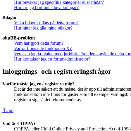
Hur bevakar jag specifika kategorier eller trådar?
Hur tar jag bort mina bevakningar?
Bilagor
Vilka bilagor tillåts på detta forum?
Hur hittar jag alla mina bilagor?
phpBB-problem
Vem har gjort detta forum?
Varför finns inte funktionen X?
Vem ska jag kontakta med juridiska ärenden angående detta fo
Hur kontaktar jag en forumadministratör?
Inloggnings- och registreringsfrågor
Varför måste jag ens registrera mig?
Det är det inte säkert att du måste, det är upp till administratör
funktioner som inte finns för gäster som till exempel visningsb
registrera sig, så det rekommenderas.
Upp
Vad är COPPA?
COPPA, eller Child Online Privacy and Protection Act of 1998, ä