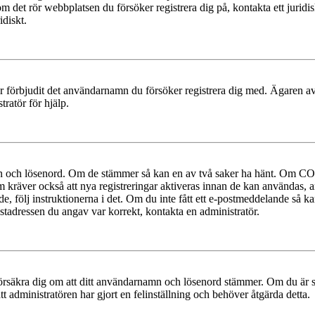
 om det rör webbplatsen du försöker registrera dig på, kontakta ett juri
diskt.
ler förbjudit det användarnamn du försöker registrera dig med. Ägaren av
ratör för hjälp.
mn och lösenord. Om de stämmer så kan en av två saker ha hänt. Om COP
um kräver också att nya registreringar aktiveras innan de kan användas, a
e, följ instruktionerna i det. Om du inte fått ett e-postmeddelande så ka
ostadressen du angav var korrekt, kontakta en administratör.
t, försäkra dig om att ditt användarnamn och lösenord stämmer. Om du är s
tt administratören har gjort en felinställning och behöver åtgärda detta.