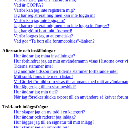
Vad är COPPA?
Varför kan jag inte registrera mig?
Jag har registrerat mig men kan inte logga in!
Varför kan jag inte logga in?
Jag har registrerat mig men kan inte logga in längre?!
Jag har glömt bort mitt lösenord!
Varför loggas jag ut automatiskt?
Vad gör “Ta bort alla forumcookies”-länken?
Alternativ och inställningar
Hur ändrar jag mina inställningar?
Hur förhindrar jag att mitt användarnamn visas i listorna över v
Tiderna stämmer inte!
Jag ändrade tidszon men tiderna stämmer fortfarande inte!
Mitt språk finns inte med i listan!
Vad är det för bild som visas tillsammans med mitt användarn
Hur lägger jag till en visningsbild?
Hur ändrar jag min titel?
När jag försöker skicka e-post till en användare så kräver forume
Tråd- och inläggsfrågor
Hur skapar jag en ny tråd i en kategori?
Hur ändrar och raderar jag inlägg?
Hur lägger jag till en signatur till mitt inlägg?
Hur skapar jag en omröstning?