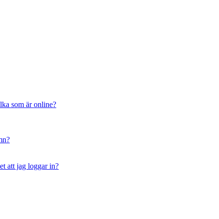
ilka som är online?
amn?
t att jag loggar in?