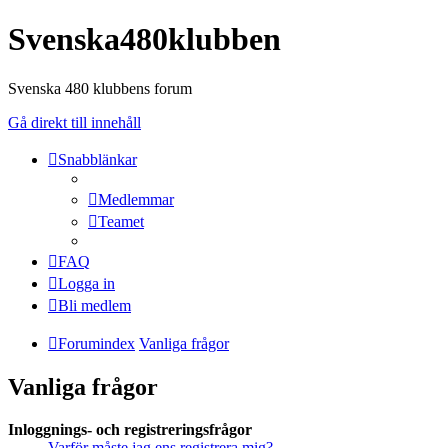
Svenska480klubben
Svenska 480 klubbens forum
Gå direkt till innehåll
Snabblänkar
Medlemmar
Teamet
FAQ
Logga in
Bli medlem
Forumindex
Vanliga frågor
Vanliga frågor
Inloggnings- och registreringsfrågor
Varför måste jag ens registrera mig?