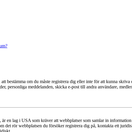
rum?
en att bestämma om du måste registrera dig eller inte för att kunna skriva 
ilder, personliga meddelanden, skicka e-post till andra användare, medl
r en lag i USA som kräver att webbplatser som samlar in information frå
 om det rör webbplatsen du försöker registrera dig på, kontakta ett juri
diskt.