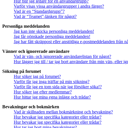
Hur blir jag ledare för en användargrupp?
Varför visas vissa användargrupper i andra färger?
Vad är en “Standardgrupp”?
Vad är “Teamet”-länken för något?
Personliga meddelanden
Jag kan inte skicka personliga meddelanden!
Jag får oönskade personliga meddelanden!
Jag har fått skräppost eller anstötliga e-postmeddelanden från 
Vänner och ignorerade användare
Vad är vän- och ignorerade användarelistan för något?
Hur lägger jag till / tar jag bort användare från min vän- eller 
Sökning på forumet
Hur söker jag på forumet?
Varför får jag inga träffar på min sökning?
Varför får jag en tom sida när jag försöker söka!?
Hur söker jag efter medlemmar?
Hur hittar jag mina egna inlägg och trådar?
Bevakningar och bokmärken
Vad är skillnaden mellan bokmärkning och bevakning?
Hur bevakar jag specifika kategorier eller trådar?
Hur bevakar jag specifika kategorier eller trådar?
Hur tar jag bort mina bevakningar?