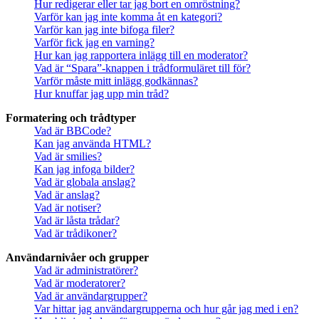
Hur redigerar eller tar jag bort en omröstning?
Varför kan jag inte komma åt en kategori?
Varför kan jag inte bifoga filer?
Varför fick jag en varning?
Hur kan jag rapportera inlägg till en moderator?
Vad är “Spara”-knappen i trådformuläret till för?
Varför måste mitt inlägg godkännas?
Hur knuffar jag upp min tråd?
Formatering och trådtyper
Vad är BBCode?
Kan jag använda HTML?
Vad är smilies?
Kan jag infoga bilder?
Vad är globala anslag?
Vad är anslag?
Vad är notiser?
Vad är låsta trådar?
Vad är trådikoner?
Användarnivåer och grupper
Vad är administratörer?
Vad är moderatorer?
Vad är användargrupper?
Var hittar jag användargrupperna och hur går jag med i en?