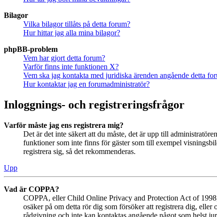
Bilagor
Vilka bilagor tillåts på detta forum?
Hur hittar jag alla mina bilagor?
phpBB-problem
Vem har gjort detta forum?
Varför finns inte funktionen X?
Vem ska jag kontakta med juridiska ärenden angående detta fo
Hur kontaktar jag en forumadministratör?
Inloggnings- och registreringsfrågor
Varför måste jag ens registrera mig?
Det är det inte säkert att du måste, det är upp till administratör
funktioner som inte finns för gäster som till exempel visningsb
registrera sig, så det rekommenderas.
Upp
Vad är COPPA?
COPPA, eller Child Online Privacy and Protection Act of 1998, ä
osäker på om detta rör dig som försöker att registrera dig, eller
rådgivning och inte kan kontaktas angående något som helst juri