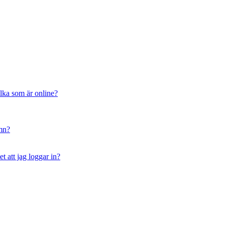
ilka som är online?
amn?
t att jag loggar in?