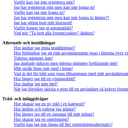
Varför kan jag inte registrera mig?
Jag har registrerat mig men kan inte logga in!
Varför kan jag inte logga in?
Jag har registrerat mig men kan inte logga in längre?!
Jag har glömt bort mitt lösenord!
Varför loggas jag ut automatiskt?
Vad gör “Ta bort alla forumcookies”-länken?
Alternativ och inställningar
Hur ändrar jag mina inställningar?
Hur förhindrar jag att mitt användarnamn visas i listorna över v
Tiderna stämmer inte!
Jag ändrade tidszon men tiderna stämmer fortfarande inte!
Mitt språk finns inte med i listan!
Vad är det för bild som visas tillsammans med mitt användarn
Hur lägger jag till en visningsbild?
Hur ändrar jag min titel?
När jag försöker skicka e-post till en användare så kräver forume
Tråd- och inläggsfrågor
Hur skapar jag en ny tråd i en kategori?
Hur ändrar och raderar jag inlägg?
Hur lägger jag till en signatur till mitt inlägg?
Hur skapar jag en omröstning?
Varför kan jag inte lägga till fler omröstningsalternativ?