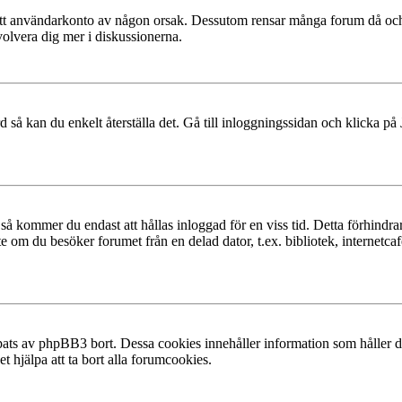
at ditt användarkonto av någon orsak. Dessutom rensar många forum då och
volvera dig mer i diskussionerna.
 så kan du enkelt återställa det. Gå till inloggningssidan och klicka på
å kommer du endast att hållas inloggad för en viss tid. Detta förhindrar
 om du besöker forumet från en delad dator, t.ex. bibliotek, internetcaf
ats av phpBB3 bort. Dessa cookies innehåller information som håller dig
t hjälpa att ta bort alla forumcookies.