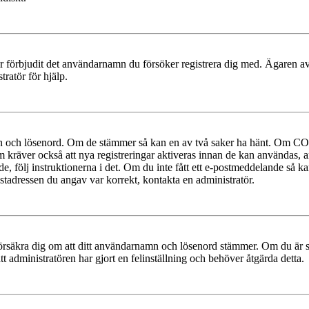
ler förbjudit det användarnamn du försöker registrera dig med. Ägaren av
ratör för hjälp.
mn och lösenord. Om de stämmer så kan en av två saker ha hänt. Om COP
um kräver också att nya registreringar aktiveras innan de kan användas, a
e, följ instruktionerna i det. Om du inte fått ett e-postmeddelande så ka
ostadressen du angav var korrekt, kontakta en administratör.
t, försäkra dig om att ditt användarnamn och lösenord stämmer. Om du är s
tt administratören har gjort en felinställning och behöver åtgärda detta.