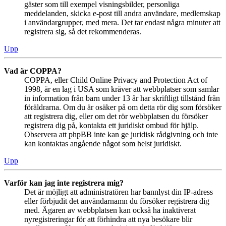
gäster som till exempel visningsbilder, personliga
meddelanden, skicka e-post till andra användare, medlemskap
i användargrupper, med mera. Det tar endast några minuter att
registrera sig, så det rekommenderas.
Upp
Vad är COPPA?
COPPA, eller Child Online Privacy and Protection Act of
1998, är en lag i USA som kräver att webbplatser som samlar
in information från barn under 13 år har skriftligt tillstånd från
föräldrarna. Om du är osäker på om detta rör dig som försöker
att registrera dig, eller om det rör webbplatsen du försöker
registrera dig på, kontakta ett juridiskt ombud för hjälp.
Observera att phpBB inte kan ge juridisk rådgivning och inte
kan kontaktas angående något som helst juridiskt.
Upp
Varför kan jag inte registrera mig?
Det är möjligt att administratören har bannlyst din IP-adress
eller förbjudit det användarnamn du försöker registrera dig
med. Ägaren av webbplatsen kan också ha inaktiverat
nyregistreringar för att förhindra att nya besökare blir