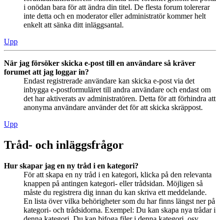
i onödan bara för att ändra din titel. De flesta forum tolererar
inte detta och en moderator eller administratör kommer helt
enkelt att sänka ditt inläggsantal.
Upp
När jag försöker skicka e-post till en användare så kräver
forumet att jag loggar in?
Endast registrerade användare kan skicka e-post via det
inbygga e-postformuläret till andra användare och endast om
det har aktiverats av administratören. Detta för att förhindra att
anonyma användare använder det för att skicka skräppost.
Upp
Tråd- och inläggsfrågor
Hur skapar jag en ny tråd i en kategori?
För att skapa en ny tråd i en kategori, klicka på den relevanta
knappen på antingen kategori- eller trådsidan. Möjligen så
måste du registrera dig innan du kan skriva ett meddelande.
En lista över vilka behörigheter som du har finns längst ner på
kategori- och trådsidorna. Exempel: Du kan skapa nya trådar i
denna kategori, Du kan bifoga filer i denna kategori, osv.