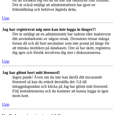
för att försäkra dig om att du inte har bannlysts från forumet.
Det är också möjligt att administratören har gjort en
felinställning och behöver åtgärda detta.
Upp
Jag har registrerat mig men kan inte logga in längre?!
Det är möjligt att en administratör har raderat eller inaktiverat
ditt användarkonto av någon orsak. Dessutom rensar många
forum då och då bort användare som inte postat på länge för
att minska storleken på databasen. Om så har skett, registrera
dig igen och försök involvera dig mer i diskussionerna.
Upp
Jag har glömt bort mitt lösenord!
Ingen panik! Även om du inte kan återfå ditt nuvarande
lösenord så kan du enkelt återställa det. Gå till
inloggningssidan och klicka på Jag har glömt mitt lösenord.
Följ instruktionerna och du kommer att kunna logga in igen
inom kort.
Upp