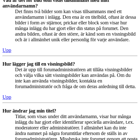
Vad är det för bild som visas tillsammans med mitt
användarnamn?
Det finns två bilder som kan visas tillsammans med ett
användarnamn i inlägg. Den ena är en titelbild, oftast är dessa
bilder i form av stjärnor, prickar eller block som visar hur
många inlägg du har gjort eller din status på forumet. Den
andra bilden, oftast är den större, är känd som en visningsbild
och är i allmänhet unik eller personlig för varje användare.
Upp
Hur lägger jag till en visningsbild?
Det är upp till forumadministratören att tillåta visningsbilder
och välja vilka sätt visningsbilder kan användas på. Om du
inte kan använda visningsbilder, kontakta en
forumadministratör och fråga de om deras anledning till detta.
Upp
Hur ändrar jag min titel?
Titlar, som visas under ditt användarnamn, visar hur många
inlägg du har gjort eller identifierar speciella användare, t.ex.
moderatorer eller administratörer. I allmänhet kan du inte
ändra namnet på några forumtitlar eftersom de ställs in av
forumadministratören. Missbruka inte forumet genom att posta