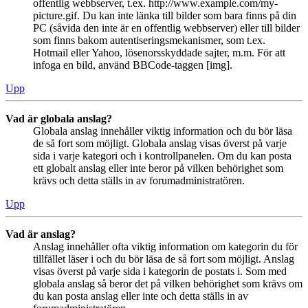
offentlig webbserver, t.ex. http://www.example.com/my-
picture.gif. Du kan inte länka till bilder som bara finns på din
PC (såvida den inte är en offentlig webbserver) eller till bilder
som finns bakom autentiseringsmekanismer, som t.ex.
Hotmail eller Yahoo, lösenorsskyddade sajter, m.m. För att
infoga en bild, använd BBCode-taggen [img].
Upp
Vad är globala anslag?
Globala anslag innehåller viktig information och du bör läsa
de så fort som möjligt. Globala anslag visas överst på varje
sida i varje kategori och i kontrollpanelen. Om du kan posta
ett globalt anslag eller inte beror på vilken behörighet som
krävs och detta ställs in av forumadministratören.
Upp
Vad är anslag?
Anslag innehåller ofta viktig information om kategorin du för
tillfället läser i och du bör läsa de så fort som möjligt. Anslag
visas överst på varje sida i kategorin de postats i. Som med
globala anslag så beror det på vilken behörighet som krävs om
du kan posta anslag eller inte och detta ställs in av