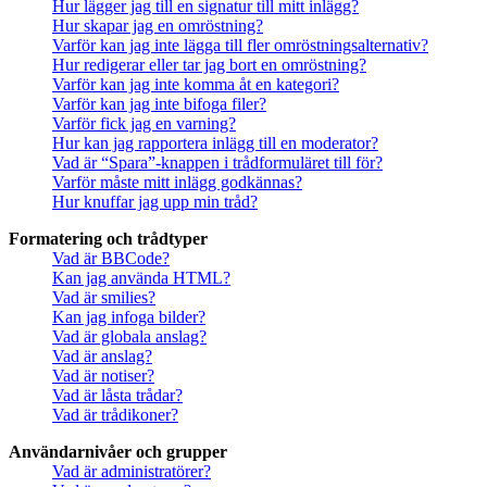
Hur lägger jag till en signatur till mitt inlägg?
Hur skapar jag en omröstning?
Varför kan jag inte lägga till fler omröstningsalternativ?
Hur redigerar eller tar jag bort en omröstning?
Varför kan jag inte komma åt en kategori?
Varför kan jag inte bifoga filer?
Varför fick jag en varning?
Hur kan jag rapportera inlägg till en moderator?
Vad är “Spara”-knappen i trådformuläret till för?
Varför måste mitt inlägg godkännas?
Hur knuffar jag upp min tråd?
Formatering och trådtyper
Vad är BBCode?
Kan jag använda HTML?
Vad är smilies?
Kan jag infoga bilder?
Vad är globala anslag?
Vad är anslag?
Vad är notiser?
Vad är låsta trådar?
Vad är trådikoner?
Användarnivåer och grupper
Vad är administratörer?