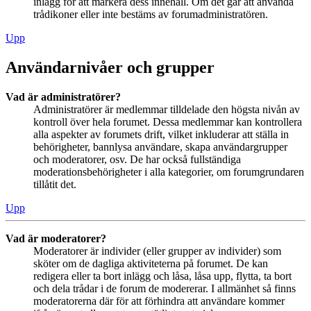
inlägg för att markera dess innehåll. Om det går att använda
trådikoner eller inte bestäms av forumadministratören.
Upp
Användarnivåer och grupper
Vad är administratörer?
Administratörer är medlemmar tilldelade den högsta nivån av
kontroll över hela forumet. Dessa medlemmar kan kontrollera
alla aspekter av forumets drift, vilket inkluderar att ställa in
behörigheter, bannlysa användare, skapa användargrupper
och moderatorer, osv. De har också fullständiga
moderationsbehörigheter i alla kategorier, om forumgrundaren
tillåtit det.
Upp
Vad är moderatorer?
Moderatorer är individer (eller grupper av individer) som
sköter om de dagliga aktiviteterna på forumet. De kan
redigera eller ta bort inlägg och låsa, låsa upp, flytta, ta bort
och dela trådar i de forum de modererar. I allmänhet så finns
moderatorerna där för att förhindra att användare kommer