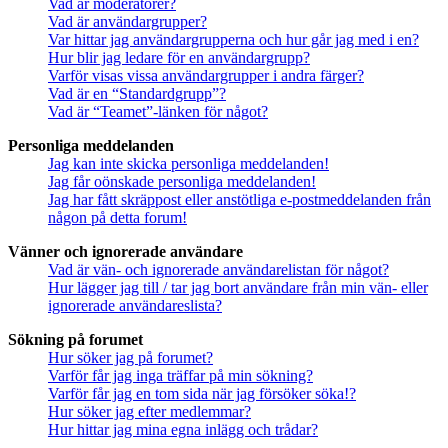
Vad är moderatorer?
Vad är användargrupper?
Var hittar jag användargrupperna och hur går jag med i en?
Hur blir jag ledare för en användargrupp?
Varför visas vissa användargrupper i andra färger?
Vad är en “Standardgrupp”?
Vad är “Teamet”-länken för något?
Personliga meddelanden
Jag kan inte skicka personliga meddelanden!
Jag får oönskade personliga meddelanden!
Jag har fått skräppost eller anstötliga e-postmeddelanden från
någon på detta forum!
Vänner och ignorerade användare
Vad är vän- och ignorerade användarelistan för något?
Hur lägger jag till / tar jag bort användare från min vän- eller
ignorerade användareslista?
Sökning på forumet
Hur söker jag på forumet?
Varför får jag inga träffar på min sökning?
Varför får jag en tom sida när jag försöker söka!?
Hur söker jag efter medlemmar?
Hur hittar jag mina egna inlägg och trådar?