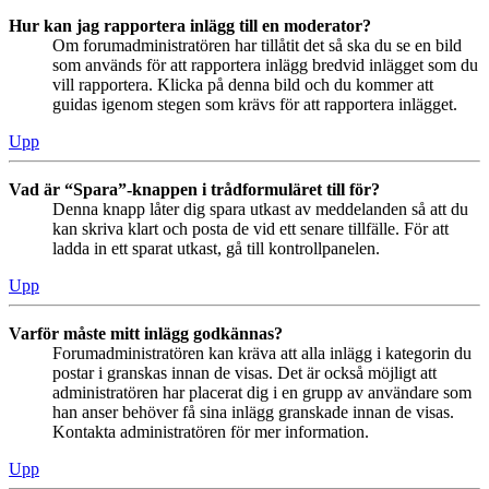
Hur kan jag rapportera inlägg till en moderator?
Om forumadministratören har tillåtit det så ska du se en bild
som används för att rapportera inlägg bredvid inlägget som du
vill rapportera. Klicka på denna bild och du kommer att
guidas igenom stegen som krävs för att rapportera inlägget.
Upp
Vad är “Spara”-knappen i trådformuläret till för?
Denna knapp låter dig spara utkast av meddelanden så att du
kan skriva klart och posta de vid ett senare tillfälle. För att
ladda in ett sparat utkast, gå till kontrollpanelen.
Upp
Varför måste mitt inlägg godkännas?
Forumadministratören kan kräva att alla inlägg i kategorin du
postar i granskas innan de visas. Det är också möjligt att
administratören har placerat dig i en grupp av användare som
han anser behöver få sina inlägg granskade innan de visas.
Kontakta administratören för mer information.
Upp