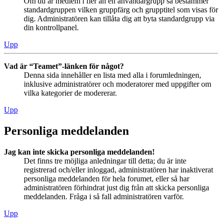
Om du är medlem i fler än en användargrupp så bestämmer
standardgruppen vilken gruppfärg och grupptitel som visas för
dig. Administratören kan tillåta dig att byta standardgrupp via
din kontrollpanel.
Upp
Vad är “Teamet”-länken för något?
Denna sida innehåller en lista med alla i forumledningen,
inklusive administratörer och moderatorer med uppgifter om
vilka kategorier de modererar.
Upp
Personliga meddelanden
Jag kan inte skicka personliga meddelanden!
Det finns tre möjliga anledningar till detta; du är inte
registrerad och/eller inloggad, administratören har inaktiverat
personliga meddelanden för hela forumet, eller så har
administratören förhindrat just dig från att skicka personliga
meddelanden. Fråga i så fall administratören varför.
Upp