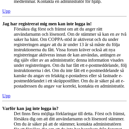
medlemmar. Kontakta en administratör för hjälp.
Upp
Jag har registrerat mig men kan inte logga in!
Försäkra dig först och främst om att du anger rätt
användarnamn och lösenord. Om de stämmer så kan en av två
saker ha hänt. Om COPPA-stöd är aktiverat och du under
registreringen angav att du är under 13 år så måste du följa
instruktionerna du fått. Vissa forum kräver också att nya
registreringar aktiveras innan de kan användas, antingen av
dig själv eller av an administratör; denna information visades
under registreringen. Om du har fått ett e-postmeddelande, följ
instruktionerna i det. Om du inte fått ett e-postmeddelande så
kanske du angav en felaktig e-postadress eller så fastnade e-
postmeddelandet i ett skräppostfilter. Om du är säker på att e-
postadressen du angav var korrekt, kontakta en administratör.
Upp
Varför kan jag inte logga in?
Det finns flera möjliga förklaringar till detta. Först och främst,
försäkra dig om att ditt användarnamn och lösenord stämmer.
Om du är säker på att de stämmer, kontakta administratören