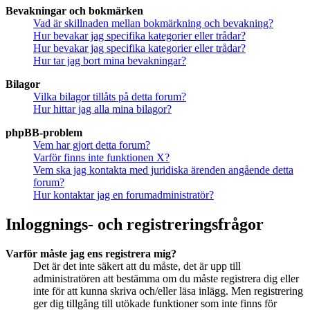
Bevakningar och bokmärken
Vad är skillnaden mellan bokmärkning och bevakning?
Hur bevakar jag specifika kategorier eller trådar?
Hur bevakar jag specifika kategorier eller trådar?
Hur tar jag bort mina bevakningar?
Bilagor
Vilka bilagor tillåts på detta forum?
Hur hittar jag alla mina bilagor?
phpBB-problem
Vem har gjort detta forum?
Varför finns inte funktionen X?
Vem ska jag kontakta med juridiska ärenden angående detta
forum?
Hur kontaktar jag en forumadministratör?
Inloggnings- och registreringsfrågor
Varför måste jag ens registrera mig?
Det är det inte säkert att du måste, det är upp till
administratören att bestämma om du måste registrera dig eller
inte för att kunna skriva och/eller läsa inlägg. Men registrering
ger dig tillgång till utökade funktioner som inte finns för