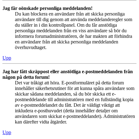
Jag får oönskade personliga meddelanden!
Du kan blockera en användare från att skicka personliga
användare till dig genom att använda meddelanderegler som
du ställer in i din kontrollpanel. Om du får anstötliga
personliga meddelanden från en viss användare så bör du
informera forumadministratören, de har makten att förhindra
en användare från att skicka personliga meddelanden
överhuvudtaget.
Upp
Jag har fått skräppost eller anstötliga e-postmeddelanden från
någon på detta forum!
Det var tråkigt att höra. E-postformuläret på detta forum
innehåller säkerhetsrutiner för att kunna spåra användare som
skickar sådana meddelanden, så du bör skicka ett e-
postmeddelande till administratören med en fullständig kopia
av e-postmeddelandet du fått. Det är väldigt viktigt att
inkludera e-posthuvudet (detta innehåller detaljer om
användaren som skickat e-postmeddelandet). Administratören
kan därefter vidta åtgärder.
Upp