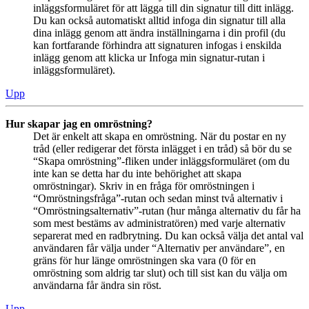
inläggsformuläret för att lägga till din signatur till ditt inlägg.
Du kan också automatiskt alltid infoga din signatur till alla
dina inlägg genom att ändra inställningarna i din profil (du
kan fortfarande förhindra att signaturen infogas i enskilda
inlägg genom att klicka ur Infoga min signatur-rutan i
inläggsformuläret).
Upp
Hur skapar jag en omröstning?
Det är enkelt att skapa en omröstning. När du postar en ny
tråd (eller redigerar det första inlägget i en tråd) så bör du se
“Skapa omröstning”-fliken under inläggsformuläret (om du
inte kan se detta har du inte behörighet att skapa
omröstningar). Skriv in en fråga för omröstningen i
“Omröstningsfråga”-rutan och sedan minst två alternativ i
“Omröstningsalternativ”-rutan (hur många alternativ du får ha
som mest bestäms av administratören) med varje alternativ
separerat med en radbrytning. Du kan också välja det antal val
användaren får välja under “Alternativ per användare”, en
gräns för hur länge omröstningen ska vara (0 för en
omröstning som aldrig tar slut) och till sist kan du välja om
användarna får ändra sin röst.
Upp