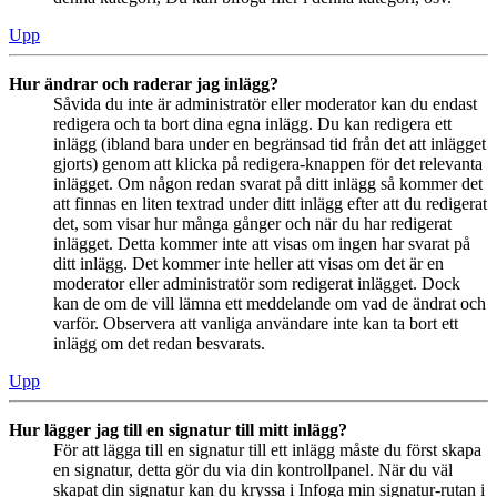
Upp
Hur ändrar och raderar jag inlägg?
Såvida du inte är administratör eller moderator kan du endast
redigera och ta bort dina egna inlägg. Du kan redigera ett
inlägg (ibland bara under en begränsad tid från det att inlägget
gjorts) genom att klicka på redigera-knappen för det relevanta
inlägget. Om någon redan svarat på ditt inlägg så kommer det
att finnas en liten textrad under ditt inlägg efter att du redigerat
det, som visar hur många gånger och när du har redigerat
inlägget. Detta kommer inte att visas om ingen har svarat på
ditt inlägg. Det kommer inte heller att visas om det är en
moderator eller administratör som redigerat inlägget. Dock
kan de om de vill lämna ett meddelande om vad de ändrat och
varför. Observera att vanliga användare inte kan ta bort ett
inlägg om det redan besvarats.
Upp
Hur lägger jag till en signatur till mitt inlägg?
För att lägga till en signatur till ett inlägg måste du först skapa
en signatur, detta gör du via din kontrollpanel. När du väl
skapat din signatur kan du kryssa i Infoga min signatur-rutan i