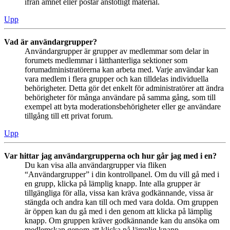
ifrån ämnet eller postar anstötligt material.
Upp
Vad är användargrupper?
Användargrupper är grupper av medlemmar som delar in
forumets medlemmar i lätthanterliga sektioner som
forumadministratörerna kan arbeta med. Varje användar kan
vara medlem i flera grupper och kan tilldelas individuella
behörigheter. Detta gör det enkelt för administratörer att ändra
behörigheter för många användare på samma gång, som till
exempel att byta moderationsbehörigheter eller ge användare
tillgång till ett privat forum.
Upp
Var hittar jag användargrupperna och hur går jag med i en?
Du kan visa alla användargrupper via fliken
“Användargrupper” i din kontrollpanel. Om du vill gå med i
en grupp, klicka på lämplig knapp. Inte alla grupper är
tillgängliga för alla, vissa kan kräva godkännande, vissa är
stängda och andra kan till och med vara dolda. Om gruppen
är öppen kan du gå med i den genom att klicka på lämplig
knapp. Om gruppen kräver godkännande kan du ansöka om
medlemskap genom att klicka på lämplig knapp.