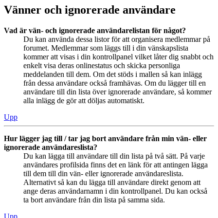
Vänner och ignorerade användare
Vad är vän- och ignorerade användarelistan för något?
Du kan använda dessa listor för att organisera medlemmar på
forumet. Medlemmar som läggs till i din vänskapslista
kommer att visas i din kontrollpanel vilket låter dig snabbt och
enkelt visa deras onlinestatus och skicka personliga
meddelanden till dem. Om det stöds i mallen så kan inlägg
från dessa användare också framhävas. Om du lägger till en
användare till din lista över ignorerade användare, så kommer
alla inlägg de gör att döljas automatiskt.
Upp
Hur lägger jag till / tar jag bort användare från min vän- eller
ignorerade användareslista?
Du kan lägga till användare till din lista på två sätt. På varje
användares profilsida finns det en länk för att antingen lägga
till dem till din vän- eller ignorerade användareslista.
Alternativt så kan du lägga till användare direkt genom att
ange deras användarnamn i din kontrollpanel. Du kan också
ta bort användare från din lista på samma sida.
Upp