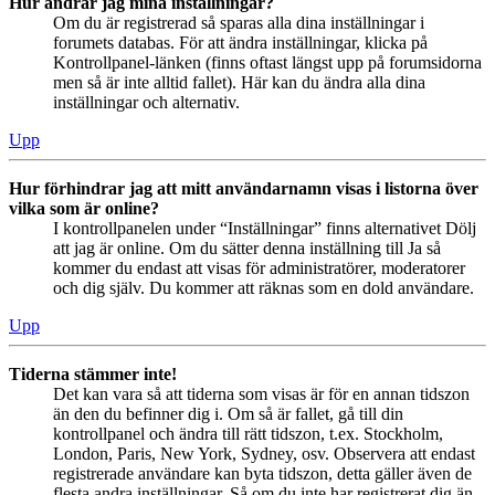
Hur ändrar jag mina inställningar?
Om du är registrerad så sparas alla dina inställningar i
forumets databas. För att ändra inställningar, klicka på
Kontrollpanel-länken (finns oftast längst upp på forumsidorna
men så är inte alltid fallet). Här kan du ändra alla dina
inställningar och alternativ.
Upp
Hur förhindrar jag att mitt användarnamn visas i listorna över
vilka som är online?
I kontrollpanelen under “Inställningar” finns alternativet Dölj
att jag är online. Om du sätter denna inställning till Ja så
kommer du endast att visas för administratörer, moderatorer
och dig själv. Du kommer att räknas som en dold användare.
Upp
Tiderna stämmer inte!
Det kan vara så att tiderna som visas är för en annan tidszon
än den du befinner dig i. Om så är fallet, gå till din
kontrollpanel och ändra till rätt tidszon, t.ex. Stockholm,
London, Paris, New York, Sydney, osv. Observera att endast
registrerade användare kan byta tidszon, detta gäller även de
flesta andra inställningar. Så om du inte har registrerat dig än,