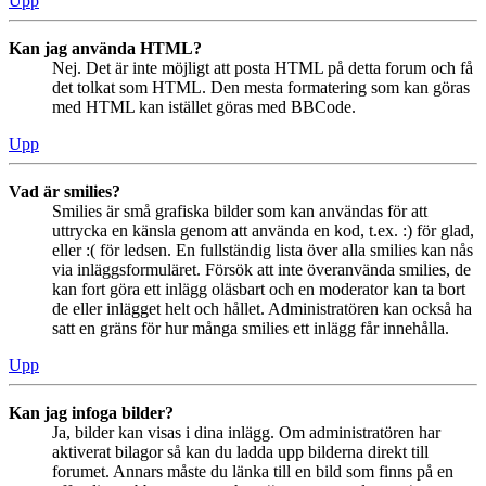
Upp
Kan jag använda HTML?
Nej. Det är inte möjligt att posta HTML på detta forum och få
det tolkat som HTML. Den mesta formatering som kan göras
med HTML kan istället göras med BBCode.
Upp
Vad är smilies?
Smilies är små grafiska bilder som kan användas för att
uttrycka en känsla genom att använda en kod, t.ex. :) för glad,
eller :( för ledsen. En fullständig lista över alla smilies kan nås
via inläggsformuläret. Försök att inte överanvända smilies, de
kan fort göra ett inlägg oläsbart och en moderator kan ta bort
de eller inlägget helt och hållet. Administratören kan också ha
satt en gräns för hur många smilies ett inlägg får innehålla.
Upp
Kan jag infoga bilder?
Ja, bilder kan visas i dina inlägg. Om administratören har
aktiverat bilagor så kan du ladda upp bilderna direkt till
forumet. Annars måste du länka till en bild som finns på en