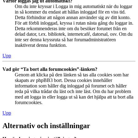
Varför loggas jag ut automatiskt?
Om du inte kryssar i Logga in mig automatiskt när du loggar
in så kommer du endast att hållas inloggad för en viss tid.
Detta förhindrar att någon annan använder sig av ditt konto.
För att förbli inloggad, kryssa i rutan nästa gång du loggar in.
Detta rekommenderas inte om du besöker forumet från en
delad dator, t.ex. bibliotek, internetcafé, datorsal, osv. Om du
inte ser denna kryssruta så har forumadministratören
inaktiverat denna funktion.
Upp
Vad gör “Ta bort alla forumcookies”-länken?
Genom att klicka på den länken så tas alla cookies som har
skapats av phpBB3 bort. Dessa cookies innehåller
information som håller dig inloggad på forumet och håller
reda på vilka trådar du läst och inte läst. Om du har problem
med att logga in eller logga ut så kan det hjälpa att ta bort alla
forumcookies.
Upp
Alternativ och inställningar