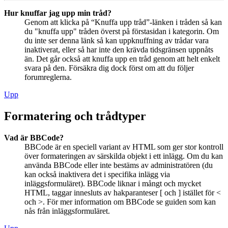
Hur knuffar jag upp min tråd?
Genom att klicka på “Knuffa upp tråd”-länken i tråden så kan
du "knuffa upp" tråden överst på förstasidan i kategorin. Om
du inte ser denna länk så kan uppknuffning av trådar vara
inaktiverat, eller så har inte den krävda tidsgränsen uppnåts
än. Det går också att knuffa upp en tråd genom att helt enkelt
svara på den. Försäkra dig dock först om att du följer
forumreglerna.
Upp
Formatering och trådtyper
Vad är BBCode?
BBCode är en speciell variant av HTML som ger stor kontroll
över formateringen av särskilda objekt i ett inlägg. Om du kan
använda BBCode eller inte bestäms av administratören (du
kan också inaktivera det i specifika inlägg via
inläggsformuläret). BBCode liknar i mångt och mycket
HTML, taggar innesluts av hakparanteser [ och ] istället för <
och >. För mer information om BBCode se guiden som kan
nås från inläggsformuläret.