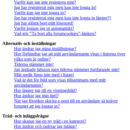
Varför kan jag inte registrera mig?
Jag har registrerat mig men kan inte logga in!
Varför kan jag inte logga in?
Jag har registrerat mig men kan inte logga in längre?!
Jag har glömt bort mitt lösenord!
Varför loggas jag ut automatiskt?
Vad gör “Ta bort alla forumcookies”-länken?
Alternativ och inställningar
Hur ändrar jag mina inställningar?
Hur förhindrar jag att mitt användarnamn visas i listorna över
vilka som är online?
Tiderna stämmer inte!
Jag ändrade tidszon men tiderna stämmer fortfarande inte!
Mitt språk finns inte med i listan!
Vad är det för bild som visas tillsammans med mitt
användarnamn?
Hur lägger jag till en visningsbild?
Hur ändrar jag min titel?
När jag försöker skicka e-post till en användare så kräver
forumet att jag loggar in?
Tråd- och inläggsfrågor
Hur skapar jag en ny tråd i en kategori?
Hur ändrar och raderar jag inlägg?