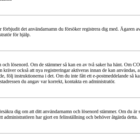
ler förbjudit det användarnamn du försöker registrera dig med. Ägaren av
ratör för hjälp.
mn och lösenord. Om de stämmer så kan en av två saker ha hänt. Om COP
um kräver också att nya registreringar aktiveras innan de kan användas, a
e, följ instruktionerna i det. Om du inte fått ett e-postmeddelande så ka
ostadressen du angav var korrekt, kontakta en administratör.
t, försäkra dig om att ditt användarnamn och lösenord stämmer. Om du är s
tt administratören har gjort en felinställning och behöver åtgärda detta.