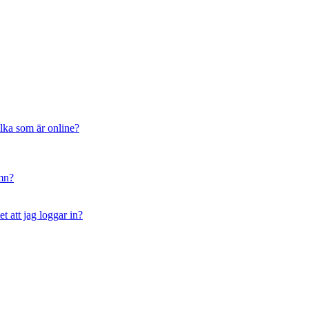
ilka som är online?
amn?
t att jag loggar in?