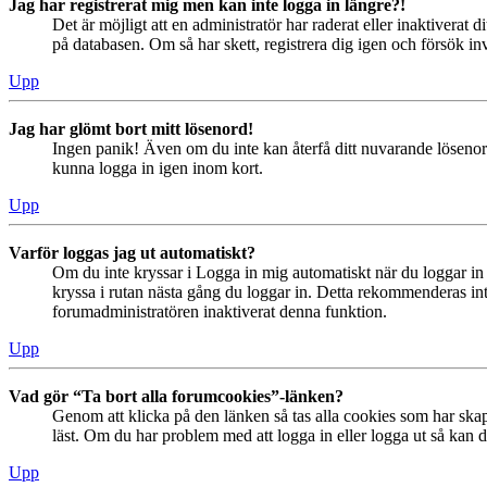
Jag har registrerat mig men kan inte logga in längre?!
Det är möjligt att en administratör har raderat eller inaktiver
på databasen. Om så har skett, registrera dig igen och försök in
Upp
Jag har glömt bort mitt lösenord!
Ingen panik! Även om du inte kan återfå ditt nuvarande lösenord
kunna logga in igen inom kort.
Upp
Varför loggas jag ut automatiskt?
Om du inte kryssar i Logga in mig automatiskt när du loggar in s
kryssa i rutan nästa gång du loggar in. Detta rekommenderas inte
forumadministratören inaktiverat denna funktion.
Upp
Vad gör “Ta bort alla forumcookies”-länken?
Genom att klicka på den länken så tas alla cookies som har skap
läst. Om du har problem med att logga in eller logga ut så kan de
Upp