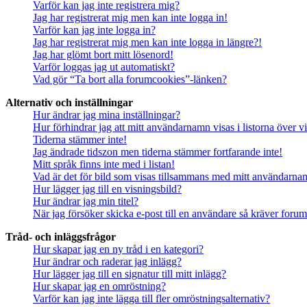
Varför kan jag inte registrera mig?
Jag har registrerat mig men kan inte logga in!
Varför kan jag inte logga in?
Jag har registrerat mig men kan inte logga in längre?!
Jag har glömt bort mitt lösenord!
Varför loggas jag ut automatiskt?
Vad gör “Ta bort alla forumcookies”-länken?
Alternativ och inställningar
Hur ändrar jag mina inställningar?
Hur förhindrar jag att mitt användarnamn visas i listorna över v
Tiderna stämmer inte!
Jag ändrade tidszon men tiderna stämmer fortfarande inte!
Mitt språk finns inte med i listan!
Vad är det för bild som visas tillsammans med mitt användarn
Hur lägger jag till en visningsbild?
Hur ändrar jag min titel?
När jag försöker skicka e-post till en användare så kräver forume
Tråd- och inläggsfrågor
Hur skapar jag en ny tråd i en kategori?
Hur ändrar och raderar jag inlägg?
Hur lägger jag till en signatur till mitt inlägg?
Hur skapar jag en omröstning?
Varför kan jag inte lägga till fler omröstningsalternativ?