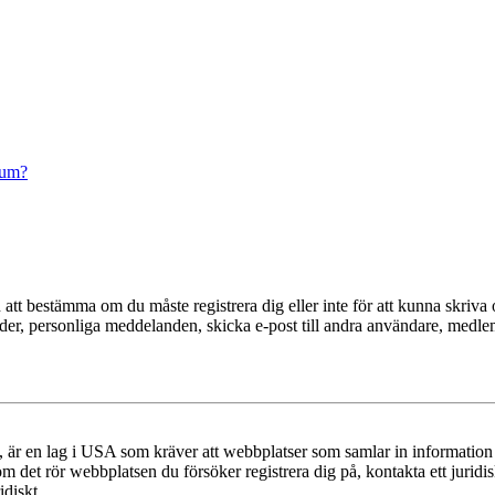
rum?
en att bestämma om du måste registrera dig eller inte för att kunna skriva 
ilder, personliga meddelanden, skicka e-post till andra användare, medl
r en lag i USA som kräver att webbplatser som samlar in information frå
 om det rör webbplatsen du försöker registrera dig på, kontakta ett juri
diskt.