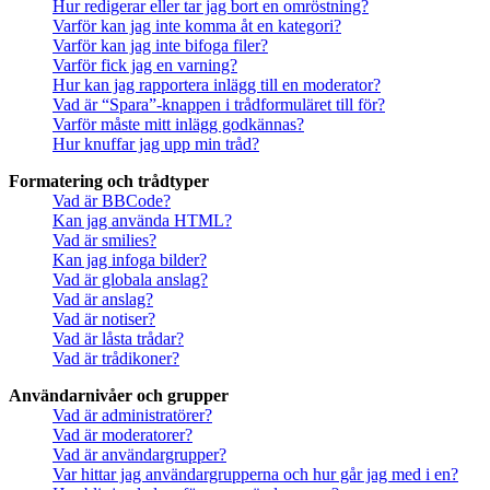
Hur redigerar eller tar jag bort en omröstning?
Varför kan jag inte komma åt en kategori?
Varför kan jag inte bifoga filer?
Varför fick jag en varning?
Hur kan jag rapportera inlägg till en moderator?
Vad är “Spara”-knappen i trådformuläret till för?
Varför måste mitt inlägg godkännas?
Hur knuffar jag upp min tråd?
Formatering och trådtyper
Vad är BBCode?
Kan jag använda HTML?
Vad är smilies?
Kan jag infoga bilder?
Vad är globala anslag?
Vad är anslag?
Vad är notiser?
Vad är låsta trådar?
Vad är trådikoner?
Användarnivåer och grupper
Vad är administratörer?
Vad är moderatorer?
Vad är användargrupper?
Var hittar jag användargrupperna och hur går jag med i en?