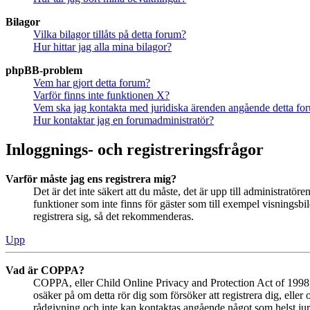
Bilagor
Vilka bilagor tillåts på detta forum?
Hur hittar jag alla mina bilagor?
phpBB-problem
Vem har gjort detta forum?
Varför finns inte funktionen X?
Vem ska jag kontakta med juridiska ärenden angående detta fo
Hur kontaktar jag en forumadministratör?
Inloggnings- och registreringsfrågor
Varför måste jag ens registrera mig?
Det är det inte säkert att du måste, det är upp till administratör
funktioner som inte finns för gäster som till exempel visningsb
registrera sig, så det rekommenderas.
Upp
Vad är COPPA?
COPPA, eller Child Online Privacy and Protection Act of 1998, ä
osäker på om detta rör dig som försöker att registrera dig, eller
rådgivning och inte kan kontaktas angående något som helst juri