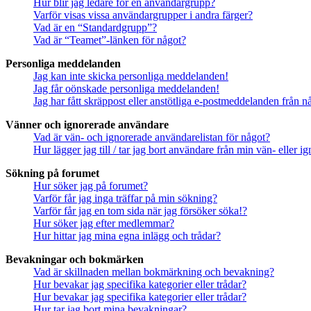
Hur blir jag ledare för en användargrupp?
Varför visas vissa användargrupper i andra färger?
Vad är en “Standardgrupp”?
Vad är “Teamet”-länken för något?
Personliga meddelanden
Jag kan inte skicka personliga meddelanden!
Jag får oönskade personliga meddelanden!
Jag har fått skräppost eller anstötliga e-postmeddelanden från 
Vänner och ignorerade användare
Vad är vän- och ignorerade användarelistan för något?
Hur lägger jag till / tar jag bort användare från min vän- eller 
Sökning på forumet
Hur söker jag på forumet?
Varför får jag inga träffar på min sökning?
Varför får jag en tom sida när jag försöker söka!?
Hur söker jag efter medlemmar?
Hur hittar jag mina egna inlägg och trådar?
Bevakningar och bokmärken
Vad är skillnaden mellan bokmärkning och bevakning?
Hur bevakar jag specifika kategorier eller trådar?
Hur bevakar jag specifika kategorier eller trådar?
Hur tar jag bort mina bevakningar?