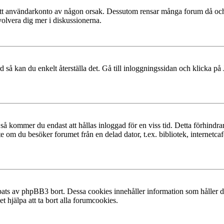
at ditt användarkonto av någon orsak. Dessutom rensar många forum då och
volvera dig mer i diskussionerna.
 så kan du enkelt återställa det. Gå till inloggningssidan och klicka på
å kommer du endast att hållas inloggad för en viss tid. Detta förhindrar
 om du besöker forumet från en delad dator, t.ex. bibliotek, internetcaf
ats av phpBB3 bort. Dessa cookies innehåller information som håller dig
t hjälpa att ta bort alla forumcookies.