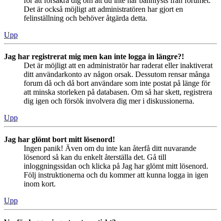
för att försäkra dig om att du inte har bannlysts från forumet.
Det är också möjligt att administratören har gjort en
felinställning och behöver åtgärda detta.
Upp
Jag har registrerat mig men kan inte logga in längre?!
Det är möjligt att en administratör har raderat eller inaktiverat
ditt användarkonto av någon orsak. Dessutom rensar många
forum då och då bort användare som inte postat på länge för
att minska storleken på databasen. Om så har skett, registrera
dig igen och försök involvera dig mer i diskussionerna.
Upp
Jag har glömt bort mitt lösenord!
Ingen panik! Även om du inte kan återfå ditt nuvarande
lösenord så kan du enkelt återställa det. Gå till
inloggningssidan och klicka på Jag har glömt mitt lösenord.
Följ instruktionerna och du kommer att kunna logga in igen
inom kort.
Upp