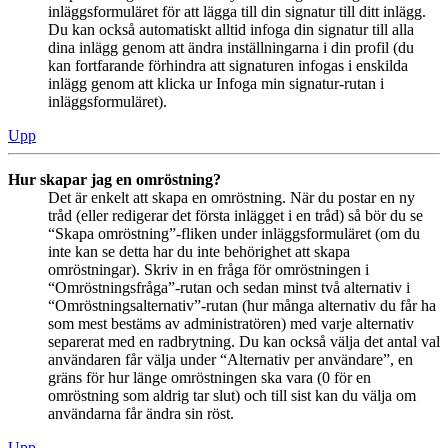
inläggsformuläret för att lägga till din signatur till ditt inlägg.
Du kan också automatiskt alltid infoga din signatur till alla
dina inlägg genom att ändra inställningarna i din profil (du
kan fortfarande förhindra att signaturen infogas i enskilda
inlägg genom att klicka ur Infoga min signatur-rutan i
inläggsformuläret).
Upp
Hur skapar jag en omröstning?
Det är enkelt att skapa en omröstning. När du postar en ny
tråd (eller redigerar det första inlägget i en tråd) så bör du se
“Skapa omröstning”-fliken under inläggsformuläret (om du
inte kan se detta har du inte behörighet att skapa
omröstningar). Skriv in en fråga för omröstningen i
“Omröstningsfråga”-rutan och sedan minst två alternativ i
“Omröstningsalternativ”-rutan (hur många alternativ du får ha
som mest bestäms av administratören) med varje alternativ
separerat med en radbrytning. Du kan också välja det antal val
användaren får välja under “Alternativ per användare”, en
gräns för hur länge omröstningen ska vara (0 för en
omröstning som aldrig tar slut) och till sist kan du välja om
användarna får ändra sin röst.
Upp