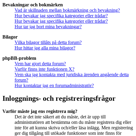
Bevakningar och bokmärken
Vad är skillnaden mellan bokmärkning och bevakning?
Hur bevakar jag specifika kategorier eller trådar?
Hur bevakar jag specifika kategorier eller trådar?
Hur tar jag bort mina bevakningar?
Bilagor
Vilka bilagor tillåts på detta forum?
Hur hittar jag alla mina bilagor?
phpBB-problem
Vem har gjort detta forum?
Varför finns inte funktionen X?
Vem ska jag kontakta med juridiska ärenden angående detta
forum?
Hur kontaktar jag en forumadministratör?
Inloggnings- och registreringsfrågor
Varför måste jag ens registrera mig?
Det är det inte säkert att du måste, det är upp till
administratören att bestämma om du måste registrera dig eller
inte för att kunna skriva och/eller läsa inlägg. Men registrering
ger dig tillgång till utökade funktioner som inte finns för