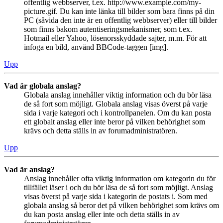
offentlig webbserver, t.ex. http://www.example.com/my-
picture.gif. Du kan inte länka till bilder som bara finns på din
PC (såvida den inte är en offentlig webbserver) eller till bilder
som finns bakom autentiseringsmekanismer, som t.ex.
Hotmail eller Yahoo, lösenorsskyddade sajter, m.m. För att
infoga en bild, använd BBCode-taggen [img].
Upp
Vad är globala anslag?
Globala anslag innehåller viktig information och du bör läsa
de så fort som möjligt. Globala anslag visas överst på varje
sida i varje kategori och i kontrollpanelen. Om du kan posta
ett globalt anslag eller inte beror på vilken behörighet som
krävs och detta ställs in av forumadministratören.
Upp
Vad är anslag?
Anslag innehåller ofta viktig information om kategorin du för
tillfället läser i och du bör läsa de så fort som möjligt. Anslag
visas överst på varje sida i kategorin de postats i. Som med
globala anslag så beror det på vilken behörighet som krävs om
du kan posta anslag eller inte och detta ställs in av