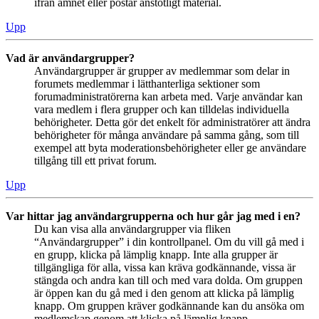
ifrån ämnet eller postar anstötligt material.
Upp
Vad är användargrupper?
Användargrupper är grupper av medlemmar som delar in
forumets medlemmar i lätthanterliga sektioner som
forumadministratörerna kan arbeta med. Varje användar kan
vara medlem i flera grupper och kan tilldelas individuella
behörigheter. Detta gör det enkelt för administratörer att ändra
behörigheter för många användare på samma gång, som till
exempel att byta moderationsbehörigheter eller ge användare
tillgång till ett privat forum.
Upp
Var hittar jag användargrupperna och hur går jag med i en?
Du kan visa alla användargrupper via fliken
“Användargrupper” i din kontrollpanel. Om du vill gå med i
en grupp, klicka på lämplig knapp. Inte alla grupper är
tillgängliga för alla, vissa kan kräva godkännande, vissa är
stängda och andra kan till och med vara dolda. Om gruppen
är öppen kan du gå med i den genom att klicka på lämplig
knapp. Om gruppen kräver godkännande kan du ansöka om
medlemskap genom att klicka på lämplig knapp.