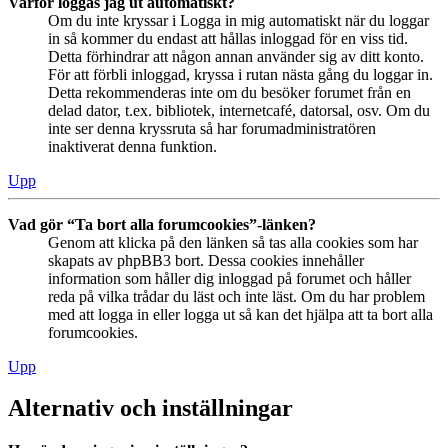
Varför loggas jag ut automatiskt?
Om du inte kryssar i Logga in mig automatiskt när du loggar
in så kommer du endast att hållas inloggad för en viss tid.
Detta förhindrar att någon annan använder sig av ditt konto.
För att förbli inloggad, kryssa i rutan nästa gång du loggar in.
Detta rekommenderas inte om du besöker forumet från en
delad dator, t.ex. bibliotek, internetcafé, datorsal, osv. Om du
inte ser denna kryssruta så har forumadministratören
inaktiverat denna funktion.
Upp
Vad gör “Ta bort alla forumcookies”-länken?
Genom att klicka på den länken så tas alla cookies som har
skapats av phpBB3 bort. Dessa cookies innehåller
information som håller dig inloggad på forumet och håller
reda på vilka trådar du läst och inte läst. Om du har problem
med att logga in eller logga ut så kan det hjälpa att ta bort alla
forumcookies.
Upp
Alternativ och inställningar