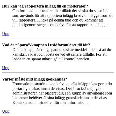
Hur kan jag rapportera inlägg till en moderator?
Om forumadministratören har tillåtit det så ska du se en bild
som används för att rapportera inlägg bredvid inlägget som du
vill rapportera. Klicka på denna bild och du kommer att
guidas igenom stegen som krävs för att rapportera inlägget.
Upp
Vad är “Spara”-knappen i trådformuläret till för?
Denna knapp låter dig spara utkast av meddelanden så att du
kan skriva klart och posta de vid ett senare tillfälle. För att
ladda in ett sparat utkast, gå till kontrollpanelen.
Upp
Varför måste mitt inlägg godkännas?
Forumadministratören kan kräva att alla inlägg i kategorin du
postar i granskas innan de visas. Det är också möjligt att
administratören har placerat dig i en grupp av användare som
han anser behöver få sina inlägg granskade innan de visas.
Kontakta administratören för mer information.
Upp