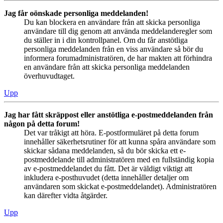
Jag får oönskade personliga meddelanden!
Du kan blockera en användare från att skicka personliga
användare till dig genom att använda meddelanderegler som
du ställer in i din kontrollpanel. Om du får anstötliga
personliga meddelanden från en viss användare så bör du
informera forumadministratören, de har makten att förhindra
en användare från att skicka personliga meddelanden
överhuvudtaget.
Upp
Jag har fått skräppost eller anstötliga e-postmeddelanden från
någon på detta forum!
Det var tråkigt att höra. E-postformuläret på detta forum
innehåller säkerhetsrutiner för att kunna spåra användare som
skickar sådana meddelanden, så du bör skicka ett e-
postmeddelande till administratören med en fullständig kopia
av e-postmeddelandet du fått. Det är väldigt viktigt att
inkludera e-posthuvudet (detta innehåller detaljer om
användaren som skickat e-postmeddelandet). Administratören
kan därefter vidta åtgärder.
Upp