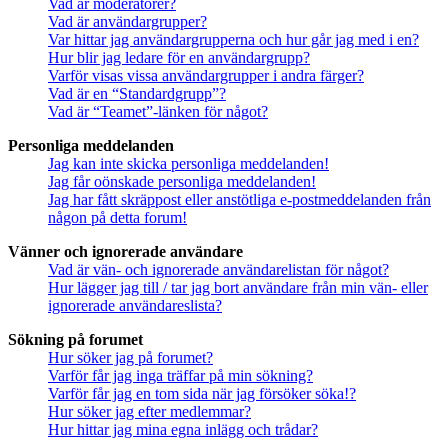
Vad är moderatorer?
Vad är användargrupper?
Var hittar jag användargrupperna och hur går jag med i en?
Hur blir jag ledare för en användargrupp?
Varför visas vissa användargrupper i andra färger?
Vad är en “Standardgrupp”?
Vad är “Teamet”-länken för något?
Personliga meddelanden
Jag kan inte skicka personliga meddelanden!
Jag får oönskade personliga meddelanden!
Jag har fått skräppost eller anstötliga e-postmeddelanden från
någon på detta forum!
Vänner och ignorerade användare
Vad är vän- och ignorerade användarelistan för något?
Hur lägger jag till / tar jag bort användare från min vän- eller
ignorerade användareslista?
Sökning på forumet
Hur söker jag på forumet?
Varför får jag inga träffar på min sökning?
Varför får jag en tom sida när jag försöker söka!?
Hur söker jag efter medlemmar?
Hur hittar jag mina egna inlägg och trådar?