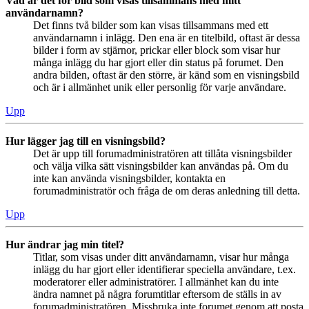
Vad är det för bild som visas tillsammans med mitt
användarnamn?
Det finns två bilder som kan visas tillsammans med ett
användarnamn i inlägg. Den ena är en titelbild, oftast är dessa
bilder i form av stjärnor, prickar eller block som visar hur
många inlägg du har gjort eller din status på forumet. Den
andra bilden, oftast är den större, är känd som en visningsbild
och är i allmänhet unik eller personlig för varje användare.
Upp
Hur lägger jag till en visningsbild?
Det är upp till forumadministratören att tillåta visningsbilder
och välja vilka sätt visningsbilder kan användas på. Om du
inte kan använda visningsbilder, kontakta en
forumadministratör och fråga de om deras anledning till detta.
Upp
Hur ändrar jag min titel?
Titlar, som visas under ditt användarnamn, visar hur många
inlägg du har gjort eller identifierar speciella användare, t.ex.
moderatorer eller administratörer. I allmänhet kan du inte
ändra namnet på några forumtitlar eftersom de ställs in av
forumadministratören. Missbruka inte forumet genom att posta