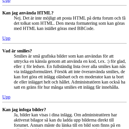
Upp
Kan jag använda HTML?
Nej. Det är inte möjligt att posta HTML på detta forum och få
det tolkat som HTML. Den mesta formatering som kan göras
med HTML kan istället göras med BBCode.
Upp
Vad är smilies?
Smilies är små grafiska bilder som kan användas för att
uttrycka en känsla genom att använda en kod, t.ex. :) för glad,
eller :( för ledsen. En fullständig lista över alla smilies kan nås
via inläggsformuläret. Försök att inte överanvända smilies, de
kan fort göra ett inlägg oläsbart och en moderator kan ta bort
de eller inlägget helt och hållet. Administratören kan också ha
satt en gräns för hur många smilies ett inlägg får innehålla.
Upp
Kan jag infoga bilder?
Ja, bilder kan visas i dina inlägg. Om administratören har
aktiverat bilagor så kan du ladda upp bilderna direkt till
forumet. Annars måste du länka till en bild som finns på en