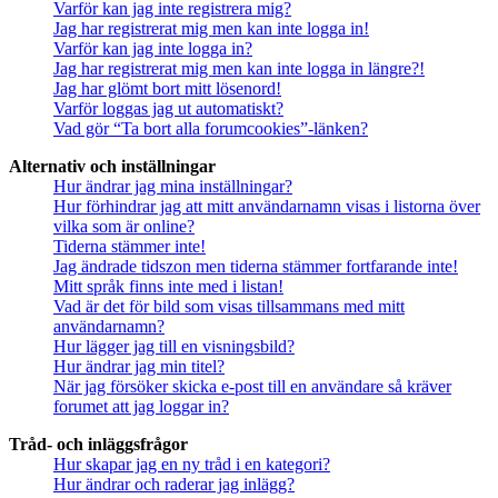
Varför kan jag inte registrera mig?
Jag har registrerat mig men kan inte logga in!
Varför kan jag inte logga in?
Jag har registrerat mig men kan inte logga in längre?!
Jag har glömt bort mitt lösenord!
Varför loggas jag ut automatiskt?
Vad gör “Ta bort alla forumcookies”-länken?
Alternativ och inställningar
Hur ändrar jag mina inställningar?
Hur förhindrar jag att mitt användarnamn visas i listorna över
vilka som är online?
Tiderna stämmer inte!
Jag ändrade tidszon men tiderna stämmer fortfarande inte!
Mitt språk finns inte med i listan!
Vad är det för bild som visas tillsammans med mitt
användarnamn?
Hur lägger jag till en visningsbild?
Hur ändrar jag min titel?
När jag försöker skicka e-post till en användare så kräver
forumet att jag loggar in?
Tråd- och inläggsfrågor
Hur skapar jag en ny tråd i en kategori?
Hur ändrar och raderar jag inlägg?