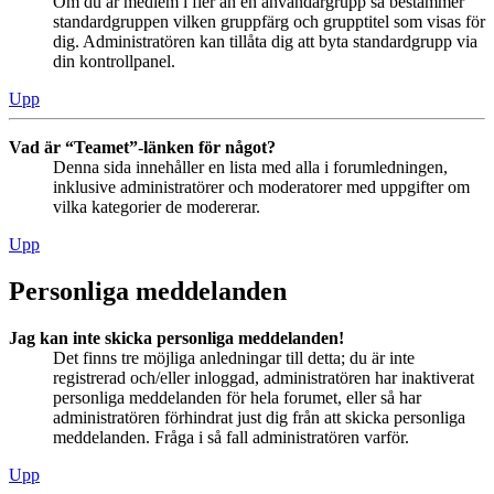
Om du är medlem i fler än en användargrupp så bestämmer
standardgruppen vilken gruppfärg och grupptitel som visas för
dig. Administratören kan tillåta dig att byta standardgrupp via
din kontrollpanel.
Upp
Vad är “Teamet”-länken för något?
Denna sida innehåller en lista med alla i forumledningen,
inklusive administratörer och moderatorer med uppgifter om
vilka kategorier de modererar.
Upp
Personliga meddelanden
Jag kan inte skicka personliga meddelanden!
Det finns tre möjliga anledningar till detta; du är inte
registrerad och/eller inloggad, administratören har inaktiverat
personliga meddelanden för hela forumet, eller så har
administratören förhindrat just dig från att skicka personliga
meddelanden. Fråga i så fall administratören varför.
Upp