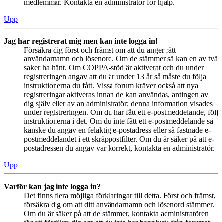
medlemmar. Kontakta en administratör för hjälp.
Upp
Jag har registrerat mig men kan inte logga in!
Försäkra dig först och främst om att du anger rätt
användarnamn och lösenord. Om de stämmer så kan en av två
saker ha hänt. Om COPPA-stöd är aktiverat och du under
registreringen angav att du är under 13 år så måste du följa
instruktionerna du fått. Vissa forum kräver också att nya
registreringar aktiveras innan de kan användas, antingen av
dig själv eller av an administratör; denna information visades
under registreringen. Om du har fått ett e-postmeddelande, följ
instruktionerna i det. Om du inte fått ett e-postmeddelande så
kanske du angav en felaktig e-postadress eller så fastnade e-
postmeddelandet i ett skräppostfilter. Om du är säker på att e-
postadressen du angav var korrekt, kontakta en administratör.
Upp
Varför kan jag inte logga in?
Det finns flera möjliga förklaringar till detta. Först och främst,
försäkra dig om att ditt användarnamn och lösenord stämmer.
Om du är säker på att de stämmer, kontakta administratören