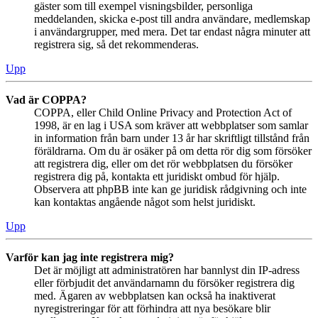
gäster som till exempel visningsbilder, personliga
meddelanden, skicka e-post till andra användare, medlemskap
i användargrupper, med mera. Det tar endast några minuter att
registrera sig, så det rekommenderas.
Upp
Vad är COPPA?
COPPA, eller Child Online Privacy and Protection Act of
1998, är en lag i USA som kräver att webbplatser som samlar
in information från barn under 13 år har skriftligt tillstånd från
föräldrarna. Om du är osäker på om detta rör dig som försöker
att registrera dig, eller om det rör webbplatsen du försöker
registrera dig på, kontakta ett juridiskt ombud för hjälp.
Observera att phpBB inte kan ge juridisk rådgivning och inte
kan kontaktas angående något som helst juridiskt.
Upp
Varför kan jag inte registrera mig?
Det är möjligt att administratören har bannlyst din IP-adress
eller förbjudit det användarnamn du försöker registrera dig
med. Ägaren av webbplatsen kan också ha inaktiverat
nyregistreringar för att förhindra att nya besökare blir