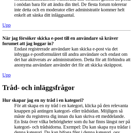
i onödan bara för att ändra din titel. De flesta forum tolererar
inte detta och en moderator eller administratör kommer helt
enkelt att sänka ditt inläggsantal.
Upp
När jag försöker skicka e-post till en användare så kräver
forumet att jag loggar in?
Endast registrerade användare kan skicka e-post via det
inbygga e-postformuläret till andra användare och endast om
det har aktiverats av administratören. Detta för att förhindra att
anonyma användare använder det för att skicka skräppost.
Upp
Tråd- och inläggsfrågor
Hur skapar jag en ny tråd i en kategori?
För att skapa en ny tråd i en kategori, klicka på den relevanta
knappen på antingen kategori- eller trådsidan. Möjligen så
måste du registrera dig innan du kan skriva ett meddelande.
En lista över vilka behörigheter som du har finns längst ner på
kategori- och trådsidorna. Exempel: Du kan skapa nya trådar i
denna kategori, Du kan bifoga filer i denna kategori, osv.