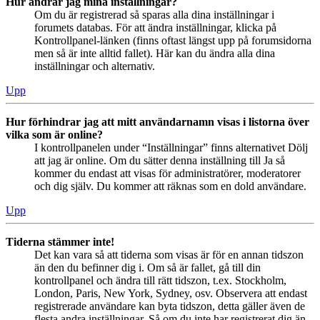
Hur ändrar jag mina inställningar?
Om du är registrerad så sparas alla dina inställningar i
forumets databas. För att ändra inställningar, klicka på
Kontrollpanel-länken (finns oftast längst upp på forumsidorna
men så är inte alltid fallet). Här kan du ändra alla dina
inställningar och alternativ.
Upp
Hur förhindrar jag att mitt användarnamn visas i listorna över
vilka som är online?
I kontrollpanelen under “Inställningar” finns alternativet Dölj
att jag är online. Om du sätter denna inställning till Ja så
kommer du endast att visas för administratörer, moderatorer
och dig själv. Du kommer att räknas som en dold användare.
Upp
Tiderna stämmer inte!
Det kan vara så att tiderna som visas är för en annan tidszon
än den du befinner dig i. Om så är fallet, gå till din
kontrollpanel och ändra till rätt tidszon, t.ex. Stockholm,
London, Paris, New York, Sydney, osv. Observera att endast
registrerade användare kan byta tidszon, detta gäller även de
flesta andra inställningar. Så om du inte har registrerat dig än,