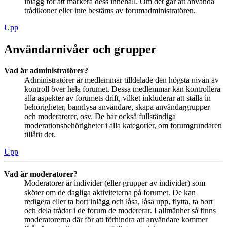
inlägg för att markera dess innehåll. Om det går att använda
trådikoner eller inte bestäms av forumadministratören.
Upp
Användarnivåer och grupper
Vad är administratörer?
Administratörer är medlemmar tilldelade den högsta nivån av
kontroll över hela forumet. Dessa medlemmar kan kontrollera
alla aspekter av forumets drift, vilket inkluderar att ställa in
behörigheter, bannlysa användare, skapa användargrupper
och moderatorer, osv. De har också fullständiga
moderationsbehörigheter i alla kategorier, om forumgrundaren
tillåtit det.
Upp
Vad är moderatorer?
Moderatorer är individer (eller grupper av individer) som
sköter om de dagliga aktiviteterna på forumet. De kan
redigera eller ta bort inlägg och låsa, låsa upp, flytta, ta bort
och dela trådar i de forum de modererar. I allmänhet så finns
moderatorerna där för att förhindra att användare kommer