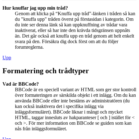
Hur knuffar jag upp min tråd?
Genom att klicka på “Knuffa upp tråd”-länken i tråden så kan
du "knuffa upp" tråden överst på förstasidan i kategorin. Om
du inte ser denna länk så kan uppknuffning av trådar vara
inaktiverat, eller så har inte den krävda tidsgränsen uppnåts
än. Det går också att knuffa upp en tråd genom att helt enkelt
svara på den. Försäkra dig dock först om att du följer
forumreglerna.
Upp
Formatering och trådtyper
Vad är BBCode?
BBCode är en speciell variant av HTML som ger stor kontroll
över formateringen av särskilda objekt i ett inlägg. Om du kan
använda BBCode eller inte bestäms av administratören (du
kan också inaktivera det i specifika inlägg via
inläggsformuläret). BBCode liknar i mångt och mycket
HTML, taggar innesluts av hakparanteser [ och ] istället för <
och >. För mer information om BBCode se guiden som kan
nås från inläggsformuläret.