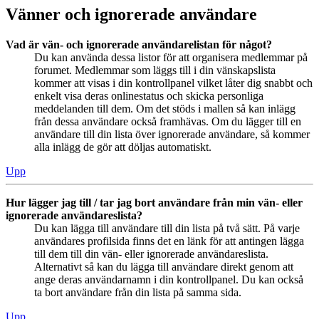
Vänner och ignorerade användare
Vad är vän- och ignorerade användarelistan för något?
Du kan använda dessa listor för att organisera medlemmar på
forumet. Medlemmar som läggs till i din vänskapslista
kommer att visas i din kontrollpanel vilket låter dig snabbt och
enkelt visa deras onlinestatus och skicka personliga
meddelanden till dem. Om det stöds i mallen så kan inlägg
från dessa användare också framhävas. Om du lägger till en
användare till din lista över ignorerade användare, så kommer
alla inlägg de gör att döljas automatiskt.
Upp
Hur lägger jag till / tar jag bort användare från min vän- eller
ignorerade användareslista?
Du kan lägga till användare till din lista på två sätt. På varje
användares profilsida finns det en länk för att antingen lägga
till dem till din vän- eller ignorerade användareslista.
Alternativt så kan du lägga till användare direkt genom att
ange deras användarnamn i din kontrollpanel. Du kan också
ta bort användare från din lista på samma sida.
Upp