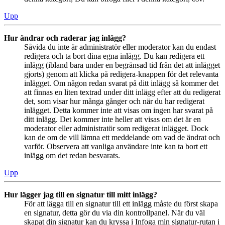
Upp
Hur ändrar och raderar jag inlägg?
Såvida du inte är administratör eller moderator kan du endast
redigera och ta bort dina egna inlägg. Du kan redigera ett
inlägg (ibland bara under en begränsad tid från det att inlägget
gjorts) genom att klicka på redigera-knappen för det relevanta
inlägget. Om någon redan svarat på ditt inlägg så kommer det
att finnas en liten textrad under ditt inlägg efter att du redigerat
det, som visar hur många gånger och när du har redigerat
inlägget. Detta kommer inte att visas om ingen har svarat på
ditt inlägg. Det kommer inte heller att visas om det är en
moderator eller administratör som redigerat inlägget. Dock
kan de om de vill lämna ett meddelande om vad de ändrat och
varför. Observera att vanliga användare inte kan ta bort ett
inlägg om det redan besvarats.
Upp
Hur lägger jag till en signatur till mitt inlägg?
För att lägga till en signatur till ett inlägg måste du först skapa
en signatur, detta gör du via din kontrollpanel. När du väl
skapat din signatur kan du kryssa i Infoga min signatur-rutan i