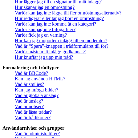
Hur lägger jag till en signatur till mitt inlägg?
Hur skapar jag en omröstning?
Varför kan jag inte lägga till fler omröstningsalternativ?
Hur redigerar eller tar jag bort en omröstning?
Varför kan jag inte komma åt en kategori?
Varför kan jag inte bifoga filer?
Varför fick jag en varning?
Hur kan jag rapportera inlägg till en moderator?
Vad är “Spara”-knappen i trådformuläret till för?
Varför måste mitt inlägg godkännas?
Hur knuffar jag upp min tråd?
Formatering och trådtyper
Vad är BBCode?
Kan jag använda HTML?
Vad är smilies?
Kan jag infoga bilder?
Vad är globala anslag?
Vad är anslag?
Vad är notiser?
Vad är låsta trådar?
Vad är trådikoner?
Användarnivåer och grupper
Vad är administratörer?