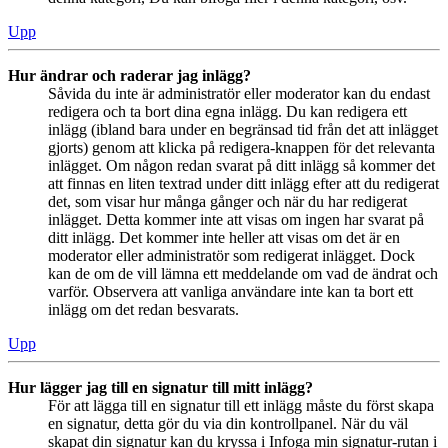
Upp
Hur ändrar och raderar jag inlägg?
Såvida du inte är administratör eller moderator kan du endast
redigera och ta bort dina egna inlägg. Du kan redigera ett
inlägg (ibland bara under en begränsad tid från det att inlägget
gjorts) genom att klicka på redigera-knappen för det relevanta
inlägget. Om någon redan svarat på ditt inlägg så kommer det
att finnas en liten textrad under ditt inlägg efter att du redigerat
det, som visar hur många gånger och när du har redigerat
inlägget. Detta kommer inte att visas om ingen har svarat på
ditt inlägg. Det kommer inte heller att visas om det är en
moderator eller administratör som redigerat inlägget. Dock
kan de om de vill lämna ett meddelande om vad de ändrat och
varför. Observera att vanliga användare inte kan ta bort ett
inlägg om det redan besvarats.
Upp
Hur lägger jag till en signatur till mitt inlägg?
För att lägga till en signatur till ett inlägg måste du först skapa
en signatur, detta gör du via din kontrollpanel. När du väl
skapat din signatur kan du kryssa i Infoga min signatur-rutan i