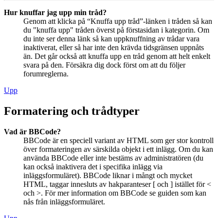
Hur knuffar jag upp min tråd?
Genom att klicka på “Knuffa upp tråd”-länken i tråden så kan
du "knuffa upp" tråden överst på förstasidan i kategorin. Om
du inte ser denna länk så kan uppknuffning av trådar vara
inaktiverat, eller så har inte den krävda tidsgränsen uppnåts
än. Det går också att knuffa upp en tråd genom att helt enkelt
svara på den. Försäkra dig dock först om att du följer
forumreglerna.
Upp
Formatering och trådtyper
Vad är BBCode?
BBCode är en speciell variant av HTML som ger stor kontroll
över formateringen av särskilda objekt i ett inlägg. Om du kan
använda BBCode eller inte bestäms av administratören (du
kan också inaktivera det i specifika inlägg via
inläggsformuläret). BBCode liknar i mångt och mycket
HTML, taggar innesluts av hakparanteser [ och ] istället för <
och >. För mer information om BBCode se guiden som kan
nås från inläggsformuläret.