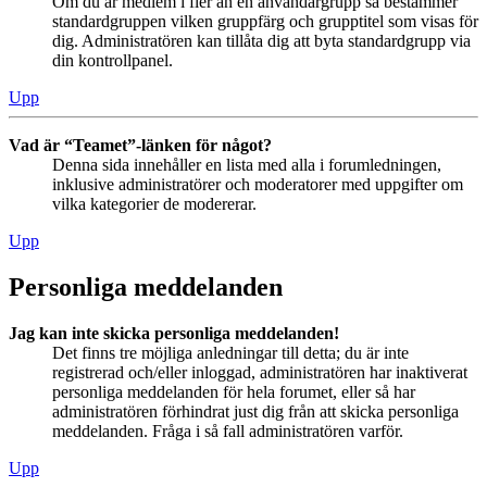
Om du är medlem i fler än en användargrupp så bestämmer
standardgruppen vilken gruppfärg och grupptitel som visas för
dig. Administratören kan tillåta dig att byta standardgrupp via
din kontrollpanel.
Upp
Vad är “Teamet”-länken för något?
Denna sida innehåller en lista med alla i forumledningen,
inklusive administratörer och moderatorer med uppgifter om
vilka kategorier de modererar.
Upp
Personliga meddelanden
Jag kan inte skicka personliga meddelanden!
Det finns tre möjliga anledningar till detta; du är inte
registrerad och/eller inloggad, administratören har inaktiverat
personliga meddelanden för hela forumet, eller så har
administratören förhindrat just dig från att skicka personliga
meddelanden. Fråga i så fall administratören varför.
Upp