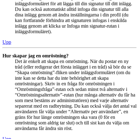
inläggsformuläret för att lägga till din signatur till ditt inlägg.
Du kan också automatiskt alltid infoga din signatur till alla
dina inlägg genom att ändra inställningarna i din profil (du
kan fortfarande förhindra att signaturen infogas i enskilda
inlägg genom att klicka ur Infoga min signatur-rutan i
inläggsformuläret).
Upp
Hur skapar jag en omröstning?
Det är enkelt att skapa en omröstning. När du postar en ny
tråd (eller redigerar det första inlägget i en tråd) så bör du se
“Skapa omröstning”-fliken under inläggsformuläret (om du
inte kan se detta har du inte behörighet att skapa
omröstningar). Skriv in en fråga för omröstningen i
“Omröstningsfråga”-rutan och sedan minst två alternativ i
“Omröstningsalternativ”-rutan (hur många alternativ du får ha
som mest bestäms av administratören) med varje alternativ
separerat med en radbrytning. Du kan också välja det antal val
användaren får välja under “Alternativ per användare”, en
gräns för hur länge omröstningen ska vara (0 för en
omröstning som aldrig tar slut) och till sist kan du välja om
användarna får ändra sin röst.
Upp