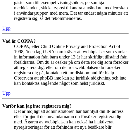
gäster som till exempel visningsbilder, personliga
meddelanden, skicka e-post till andra användare, medlemskap
i användargrupper, med mera. Det tar endast några minuter att
registrera sig, så det rekommenderas.
Upp
Vad är COPPA?
COPPA, eller Child Online Privacy and Protection Act of
1998, är en lag i USA som kräver att webbplatser som samlar
in information från barn under 13 år har skriftligt tillstånd från
föräldrarna. Om du är osäker på om detta rör dig som försöker
att registrera dig, eller om det rör webbplatsen du försöker
registrera dig på, kontakta ett juridiskt ombud för hjälp.
Observera att phpBB inte kan ge juridisk rådgivning och inte
kan kontaktas angående något som helst juridiskt.
Upp
Varför kan jag inte registrera mig?
Det är möjligt att administratören har bannlyst din IP-adress
eller förbjudit det användarnamn du försöker registrera dig
med. Ägaren av webbplatsen kan också ha inaktiverat
nyregistreringar för att förhindra att nya besökare blir