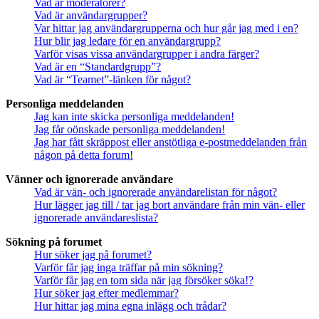
Vad är moderatorer?
Vad är användargrupper?
Var hittar jag användargrupperna och hur går jag med i en?
Hur blir jag ledare för en användargrupp?
Varför visas vissa användargrupper i andra färger?
Vad är en “Standardgrupp”?
Vad är “Teamet”-länken för något?
Personliga meddelanden
Jag kan inte skicka personliga meddelanden!
Jag får oönskade personliga meddelanden!
Jag har fått skräppost eller anstötliga e-postmeddelanden från
någon på detta forum!
Vänner och ignorerade användare
Vad är vän- och ignorerade användarelistan för något?
Hur lägger jag till / tar jag bort användare från min vän- eller
ignorerade användareslista?
Sökning på forumet
Hur söker jag på forumet?
Varför får jag inga träffar på min sökning?
Varför får jag en tom sida när jag försöker söka!?
Hur söker jag efter medlemmar?
Hur hittar jag mina egna inlägg och trådar?