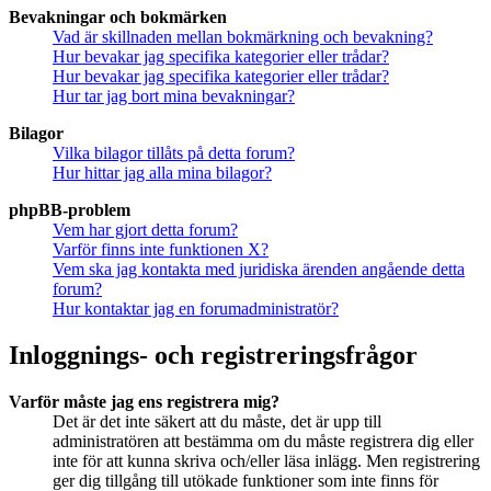
Bevakningar och bokmärken
Vad är skillnaden mellan bokmärkning och bevakning?
Hur bevakar jag specifika kategorier eller trådar?
Hur bevakar jag specifika kategorier eller trådar?
Hur tar jag bort mina bevakningar?
Bilagor
Vilka bilagor tillåts på detta forum?
Hur hittar jag alla mina bilagor?
phpBB-problem
Vem har gjort detta forum?
Varför finns inte funktionen X?
Vem ska jag kontakta med juridiska ärenden angående detta
forum?
Hur kontaktar jag en forumadministratör?
Inloggnings- och registreringsfrågor
Varför måste jag ens registrera mig?
Det är det inte säkert att du måste, det är upp till
administratören att bestämma om du måste registrera dig eller
inte för att kunna skriva och/eller läsa inlägg. Men registrering
ger dig tillgång till utökade funktioner som inte finns för