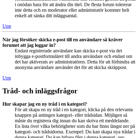
i onödan bara för att ändra din titel. De flesta forum tolererar
inte detta och en moderator eller administratör kommer helt
enkelt att sänka ditt inläggsantal.
Upp
När jag försöker skicka e-post till en användare så kräver
forumet att jag loggar in?
Endast registrerade användare kan skicka e-post via det
inbygga e-postformuläret till andra användare och endast om
det har aktiverats av administratören. Detta för att förhindra att
anonyma användare använder det för att skicka skräppost.
Upp
Tråd- och inläggsfrågor
Hur skapar jag en ny tråd i en kategori?
För att skapa en ny tråd i en kategori, klicka på den relevanta
knappen på antingen kategori- eller trådsidan. Möjligen så
måste du registrera dig innan du kan skriva ett meddelande.
En lista över vilka behörigheter som du har finns längst ner på
kategori- och trådsidorna. Exempel: Du kan skapa nya trådar i
denna kategori, Du kan bifoga filer i denna kategori, osv.