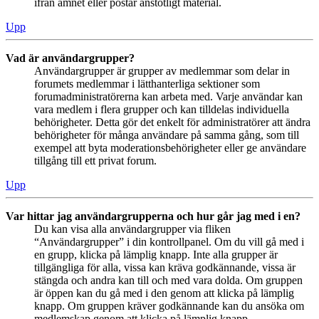
ifrån ämnet eller postar anstötligt material.
Upp
Vad är användargrupper?
Användargrupper är grupper av medlemmar som delar in
forumets medlemmar i lätthanterliga sektioner som
forumadministratörerna kan arbeta med. Varje användar kan
vara medlem i flera grupper och kan tilldelas individuella
behörigheter. Detta gör det enkelt för administratörer att ändra
behörigheter för många användare på samma gång, som till
exempel att byta moderationsbehörigheter eller ge användare
tillgång till ett privat forum.
Upp
Var hittar jag användargrupperna och hur går jag med i en?
Du kan visa alla användargrupper via fliken
“Användargrupper” i din kontrollpanel. Om du vill gå med i
en grupp, klicka på lämplig knapp. Inte alla grupper är
tillgängliga för alla, vissa kan kräva godkännande, vissa är
stängda och andra kan till och med vara dolda. Om gruppen
är öppen kan du gå med i den genom att klicka på lämplig
knapp. Om gruppen kräver godkännande kan du ansöka om
medlemskap genom att klicka på lämplig knapp.