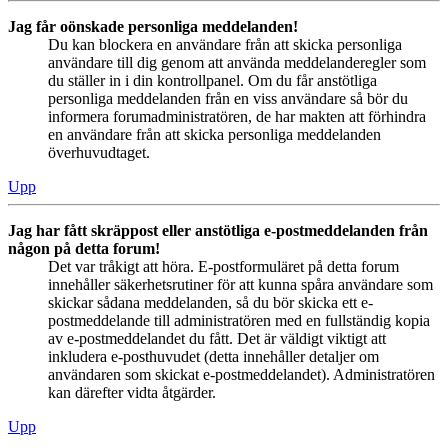
Jag får oönskade personliga meddelanden!
Du kan blockera en användare från att skicka personliga
användare till dig genom att använda meddelanderegler som
du ställer in i din kontrollpanel. Om du får anstötliga
personliga meddelanden från en viss användare så bör du
informera forumadministratören, de har makten att förhindra
en användare från att skicka personliga meddelanden
överhuvudtaget.
Upp
Jag har fått skräppost eller anstötliga e-postmeddelanden från
någon på detta forum!
Det var tråkigt att höra. E-postformuläret på detta forum
innehåller säkerhetsrutiner för att kunna spåra användare som
skickar sådana meddelanden, så du bör skicka ett e-
postmeddelande till administratören med en fullständig kopia
av e-postmeddelandet du fått. Det är väldigt viktigt att
inkludera e-posthuvudet (detta innehåller detaljer om
användaren som skickat e-postmeddelandet). Administratören
kan därefter vidta åtgärder.
Upp