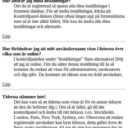
Hur ändrar jag mina inställningar?
Om du är registrerad så sparas alla dina inställningar i
forumets databas. För att ändra inställningar, klicka på
Kontrollpanel-länken (finns oftast längst upp på forumsidorna
men så är inte alltid fallet). Här kan du ändra alla dina
inställningar och alternativ.
Upp
Hur förhindrar jag att mitt användarnamn visas i listorna över
vilka som är online?
I kontrollpanelen under “Inställningar” finns alternativet Dölj
att jag är online. Om du sätter denna inställning till Ja så
kommer du endast att visas för administratörer, moderatorer
och dig själv. Du kommer att räknas som en dold användare.
Upp
Tiderna stämmer inte!
Det kan vara så att tiderna som visas är för en annan tidszon
än den du befinner dig i. Om så är fallet, gå till din
kontrollpanel och ändra till rätt tidszon, t.ex. Stockholm,
London, Paris, New York, Sydney, osv. Observera att endast
registrerade användare kan byta tidszon, detta gäller även de
flesta andra inställningar. Så om du inte har registrerat dig än,