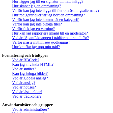
Hur lägger jag till en signatur till mitt inlägg?
Hur skapar jag en omröstning?
Varför kan jag inte lägga till fler omröstningsalternativ?
Hur redigerar eller tar jag bort en omröstning?
Varför kan jag inte komma åt en kategori?
Varför kan jag inte bifoga filer?
Varför fick jag en varning?
Hur kan jag rapportera inlägg till en moderator?
Vad är “Spara”-knappen i trådformuläret till för?
Varför måste mitt inlägg godkännas?
Hur knuffar jag upp min tråd?
Formatering och trådtyper
Vad är BBCode?
Kan jag använda HTML?
Vad är smilies?
Kan jag infoga bilder?
Vad är globala anslag?
Vad är anslag?
Vad är notiser?
Vad är låsta trådar?
Vad är trådikoner?
Användarnivåer och grupper
Vad är administratörer?