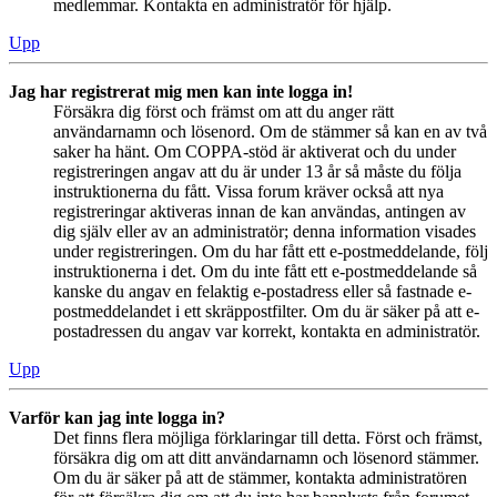
medlemmar. Kontakta en administratör för hjälp.
Upp
Jag har registrerat mig men kan inte logga in!
Försäkra dig först och främst om att du anger rätt
användarnamn och lösenord. Om de stämmer så kan en av två
saker ha hänt. Om COPPA-stöd är aktiverat och du under
registreringen angav att du är under 13 år så måste du följa
instruktionerna du fått. Vissa forum kräver också att nya
registreringar aktiveras innan de kan användas, antingen av
dig själv eller av an administratör; denna information visades
under registreringen. Om du har fått ett e-postmeddelande, följ
instruktionerna i det. Om du inte fått ett e-postmeddelande så
kanske du angav en felaktig e-postadress eller så fastnade e-
postmeddelandet i ett skräppostfilter. Om du är säker på att e-
postadressen du angav var korrekt, kontakta en administratör.
Upp
Varför kan jag inte logga in?
Det finns flera möjliga förklaringar till detta. Först och främst,
försäkra dig om att ditt användarnamn och lösenord stämmer.
Om du är säker på att de stämmer, kontakta administratören