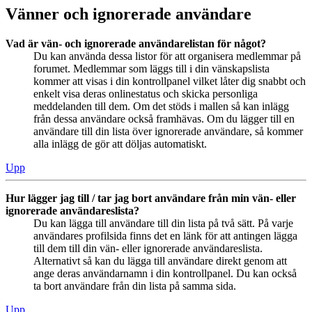
Vänner och ignorerade användare
Vad är vän- och ignorerade användarelistan för något?
Du kan använda dessa listor för att organisera medlemmar på
forumet. Medlemmar som läggs till i din vänskapslista
kommer att visas i din kontrollpanel vilket låter dig snabbt och
enkelt visa deras onlinestatus och skicka personliga
meddelanden till dem. Om det stöds i mallen så kan inlägg
från dessa användare också framhävas. Om du lägger till en
användare till din lista över ignorerade användare, så kommer
alla inlägg de gör att döljas automatiskt.
Upp
Hur lägger jag till / tar jag bort användare från min vän- eller
ignorerade användareslista?
Du kan lägga till användare till din lista på två sätt. På varje
användares profilsida finns det en länk för att antingen lägga
till dem till din vän- eller ignorerade användareslista.
Alternativt så kan du lägga till användare direkt genom att
ange deras användarnamn i din kontrollpanel. Du kan också
ta bort användare från din lista på samma sida.
Upp