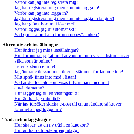
Varför kan jag inte registrera mig?
Jag har registrerat mig men kan inte logga in!
Varför kan jag inte logga in?
Jag har registrerat mig men kan inte logga in längre?!
Jag har glömt bort mitt lösenord!
Varför loggas jag ut automatiskt?
Vad gör “Ta bort alla forumcookies”-länken?
Alternativ och inställningar
Hur ändrar jag mina inställningar?
Hur förhindrar jag att mitt användarnamn visas i listorna över
vilka som är online?
Tiderna stämmer inte!
Jag ändrade tidszon men tiderna stämmer fortfarande inte!
Mitt språk finns inte med i listan!
Vad är det för bild som visas tillsammans med mitt
användarnamn?
Hur lägger jag till en visningsbild?
Hur ändrar jag min titel?
När jag försöker skicka e-post till en användare så kräver
forumet att jag loggar in?
Tråd- och inläggsfrågor
Hur skapar jag en ny tråd i en kategori?
Hur ändrar och raderar jag inlägg?