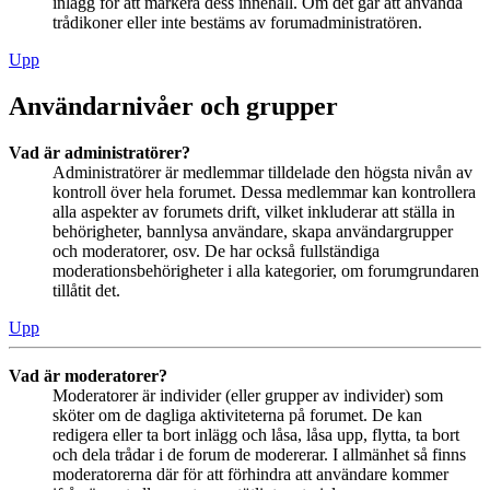
inlägg för att markera dess innehåll. Om det går att använda
trådikoner eller inte bestäms av forumadministratören.
Upp
Användarnivåer och grupper
Vad är administratörer?
Administratörer är medlemmar tilldelade den högsta nivån av
kontroll över hela forumet. Dessa medlemmar kan kontrollera
alla aspekter av forumets drift, vilket inkluderar att ställa in
behörigheter, bannlysa användare, skapa användargrupper
och moderatorer, osv. De har också fullständiga
moderationsbehörigheter i alla kategorier, om forumgrundaren
tillåtit det.
Upp
Vad är moderatorer?
Moderatorer är individer (eller grupper av individer) som
sköter om de dagliga aktiviteterna på forumet. De kan
redigera eller ta bort inlägg och låsa, låsa upp, flytta, ta bort
och dela trådar i de forum de modererar. I allmänhet så finns
moderatorerna där för att förhindra att användare kommer