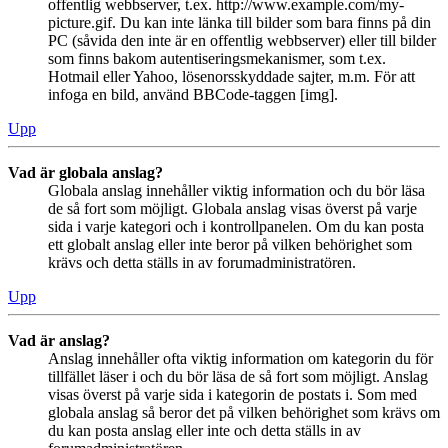
offentlig webbserver, t.ex. http://www.example.com/my-
picture.gif. Du kan inte länka till bilder som bara finns på din
PC (såvida den inte är en offentlig webbserver) eller till bilder
som finns bakom autentiseringsmekanismer, som t.ex.
Hotmail eller Yahoo, lösenorsskyddade sajter, m.m. För att
infoga en bild, använd BBCode-taggen [img].
Upp
Vad är globala anslag?
Globala anslag innehåller viktig information och du bör läsa
de så fort som möjligt. Globala anslag visas överst på varje
sida i varje kategori och i kontrollpanelen. Om du kan posta
ett globalt anslag eller inte beror på vilken behörighet som
krävs och detta ställs in av forumadministratören.
Upp
Vad är anslag?
Anslag innehåller ofta viktig information om kategorin du för
tillfället läser i och du bör läsa de så fort som möjligt. Anslag
visas överst på varje sida i kategorin de postats i. Som med
globala anslag så beror det på vilken behörighet som krävs om
du kan posta anslag eller inte och detta ställs in av