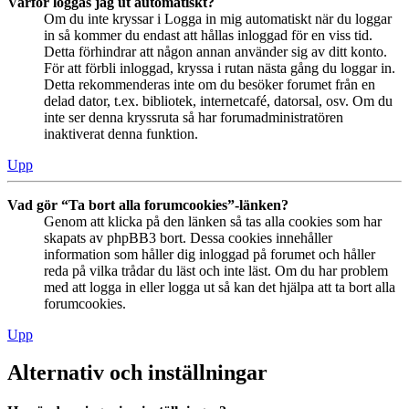
Varför loggas jag ut automatiskt?
Om du inte kryssar i Logga in mig automatiskt när du loggar
in så kommer du endast att hållas inloggad för en viss tid.
Detta förhindrar att någon annan använder sig av ditt konto.
För att förbli inloggad, kryssa i rutan nästa gång du loggar in.
Detta rekommenderas inte om du besöker forumet från en
delad dator, t.ex. bibliotek, internetcafé, datorsal, osv. Om du
inte ser denna kryssruta så har forumadministratören
inaktiverat denna funktion.
Upp
Vad gör “Ta bort alla forumcookies”-länken?
Genom att klicka på den länken så tas alla cookies som har
skapats av phpBB3 bort. Dessa cookies innehåller
information som håller dig inloggad på forumet och håller
reda på vilka trådar du läst och inte läst. Om du har problem
med att logga in eller logga ut så kan det hjälpa att ta bort alla
forumcookies.
Upp
Alternativ och inställningar