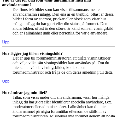
Vad är det för bild som visas tillsammans med mitt
användarnamn?
Det finns två bilder som kan visas tillsammans med ett
användarnamn i inlägg. Den ena är en titelbild, oftast är dessa
bilder i form av stjärnor, prickar eller block som visar hur
många inlägg du har gjort eller din status på forumet. Den
andra bilden, oftast är den större, är känd som en visningsbild
och är i allmänhet unik eller personlig för varje användare.
Upp
Hur lägger jag till en visningsbild?
Det är upp till forumadministratören att tillåta visningsbilder
och välja vilka sätt visningsbilder kan användas på. Om du
inte kan använda visningsbilder, kontakta en
forumadministratör och fråga de om deras anledning till detta.
Upp
Hur ändrar jag min titel?
Titlar, som visas under ditt användarnamn, visar hur många
inlägg du har gjort eller identifierar speciella användare, t.ex.
moderatorer eller administratörer. I allmänhet kan du inte
ändra namnet på några forumtitlar eftersom de ställs in av
forumadministratören. Missbruka inte forumet genom att posta