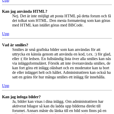
Upp
Kan jag använda HTML?
Nej. Det är inte möjligt att posta HTML på detta forum och få
det tolkat som HTML. Den mesta formatering som kan göras
med HTML kan istället göras med BBCode.
Upp
Vad är smilies?
Smilies är små grafiska bilder som kan användas för att
uttrycka en känsla genom att använda en kod, t.ex. :) för glad,
eller :( för ledsen. En fullständig lista över alla smilies kan nås
via inläggsformuläret. Försök att inte överanvända smilies, de
kan fort göra ett inlägg oläsbart och en moderator kan ta bort
de eller inlägget helt och hållet. Administratören kan också ha
satt en gräns för hur många smilies ett inlägg får innehålla.
Upp
Kan jag infoga bilder?
Ja, bilder kan visas i dina inlägg. Om administratören har
aktiverat bilagor så kan du ladda upp bilderna direkt till
forumet. Annars måste du länka till en bild som finns på en