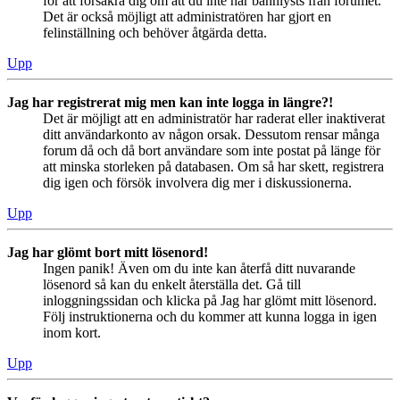
för att försäkra dig om att du inte har bannlysts från forumet.
Det är också möjligt att administratören har gjort en
felinställning och behöver åtgärda detta.
Upp
Jag har registrerat mig men kan inte logga in längre?!
Det är möjligt att en administratör har raderat eller inaktiverat
ditt användarkonto av någon orsak. Dessutom rensar många
forum då och då bort användare som inte postat på länge för
att minska storleken på databasen. Om så har skett, registrera
dig igen och försök involvera dig mer i diskussionerna.
Upp
Jag har glömt bort mitt lösenord!
Ingen panik! Även om du inte kan återfå ditt nuvarande
lösenord så kan du enkelt återställa det. Gå till
inloggningssidan och klicka på Jag har glömt mitt lösenord.
Följ instruktionerna och du kommer att kunna logga in igen
inom kort.
Upp