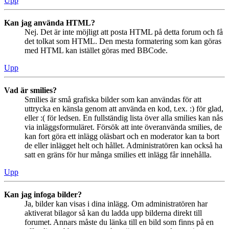
Upp
Kan jag använda HTML?
Nej. Det är inte möjligt att posta HTML på detta forum och få
det tolkat som HTML. Den mesta formatering som kan göras
med HTML kan istället göras med BBCode.
Upp
Vad är smilies?
Smilies är små grafiska bilder som kan användas för att
uttrycka en känsla genom att använda en kod, t.ex. :) för glad,
eller :( för ledsen. En fullständig lista över alla smilies kan nås
via inläggsformuläret. Försök att inte överanvända smilies, de
kan fort göra ett inlägg oläsbart och en moderator kan ta bort
de eller inlägget helt och hållet. Administratören kan också ha
satt en gräns för hur många smilies ett inlägg får innehålla.
Upp
Kan jag infoga bilder?
Ja, bilder kan visas i dina inlägg. Om administratören har
aktiverat bilagor så kan du ladda upp bilderna direkt till
forumet. Annars måste du länka till en bild som finns på en