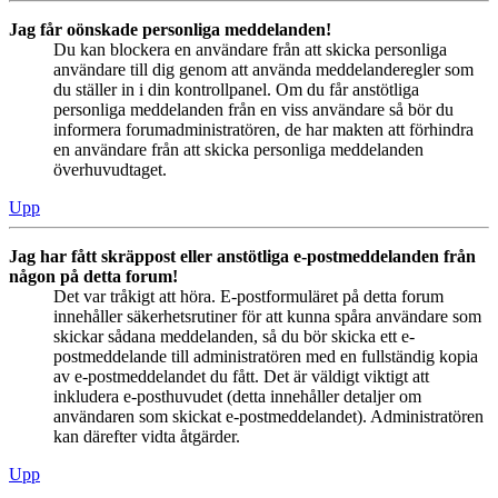
Jag får oönskade personliga meddelanden!
Du kan blockera en användare från att skicka personliga
användare till dig genom att använda meddelanderegler som
du ställer in i din kontrollpanel. Om du får anstötliga
personliga meddelanden från en viss användare så bör du
informera forumadministratören, de har makten att förhindra
en användare från att skicka personliga meddelanden
överhuvudtaget.
Upp
Jag har fått skräppost eller anstötliga e-postmeddelanden från
någon på detta forum!
Det var tråkigt att höra. E-postformuläret på detta forum
innehåller säkerhetsrutiner för att kunna spåra användare som
skickar sådana meddelanden, så du bör skicka ett e-
postmeddelande till administratören med en fullständig kopia
av e-postmeddelandet du fått. Det är väldigt viktigt att
inkludera e-posthuvudet (detta innehåller detaljer om
användaren som skickat e-postmeddelandet). Administratören
kan därefter vidta åtgärder.
Upp