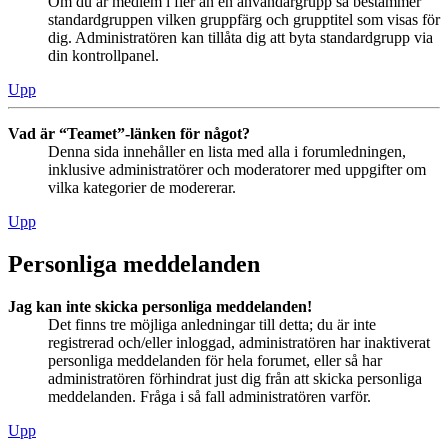
Om du är medlem i fler än en användargrupp så bestämmer
standardgruppen vilken gruppfärg och grupptitel som visas för
dig. Administratören kan tillåta dig att byta standardgrupp via
din kontrollpanel.
Upp
Vad är “Teamet”-länken för något?
Denna sida innehåller en lista med alla i forumledningen,
inklusive administratörer och moderatorer med uppgifter om
vilka kategorier de modererar.
Upp
Personliga meddelanden
Jag kan inte skicka personliga meddelanden!
Det finns tre möjliga anledningar till detta; du är inte
registrerad och/eller inloggad, administratören har inaktiverat
personliga meddelanden för hela forumet, eller så har
administratören förhindrat just dig från att skicka personliga
meddelanden. Fråga i så fall administratören varför.
Upp