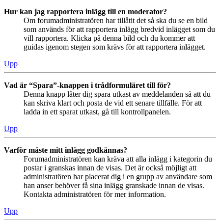
Hur kan jag rapportera inlägg till en moderator?
Om forumadministratören har tillåtit det så ska du se en bild
som används för att rapportera inlägg bredvid inlägget som du
vill rapportera. Klicka på denna bild och du kommer att
guidas igenom stegen som krävs för att rapportera inlägget.
Upp
Vad är “Spara”-knappen i trådformuläret till för?
Denna knapp låter dig spara utkast av meddelanden så att du
kan skriva klart och posta de vid ett senare tillfälle. För att
ladda in ett sparat utkast, gå till kontrollpanelen.
Upp
Varför måste mitt inlägg godkännas?
Forumadministratören kan kräva att alla inlägg i kategorin du
postar i granskas innan de visas. Det är också möjligt att
administratören har placerat dig i en grupp av användare som
han anser behöver få sina inlägg granskade innan de visas.
Kontakta administratören för mer information.
Upp