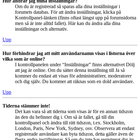
Hur ändrar jag mina inställningar?
Om du är registrerad så sparas alla dina inställningar i
forumets databas. För att ändra inställningar, klicka på
Kontrollpanel-länken (finns oftast längst upp på forumsidorna
men så är inte alltid fallet). Här kan du ändra alla dina
inställningar och alternativ.
Upp
Hur förhindrar jag att mitt användarnamn visas i listorna över
vilka som är online?
I kontrollpanelen under “Inställningar” finns alternativet Dölj
att jag är online. Om du sätter denna inställning till Ja så
kommer du endast att visas för administratörer, moderatorer
och dig själv. Du kommer att räknas som en dold användare.
Upp
Tiderna stämmer inte!
Det kan vara så att tiderna som visas är för en annan tidszon
än den du befinner dig i. Om så är fallet, gå till din
kontrollpanel och ändra till rätt tidszon, t.ex. Stockholm,
London, Paris, New York, Sydney, osv. Observera att endast
registrerade användare kan byta tidszon, detta gäller även de
flesta andra inställningar. Så om du inte har registrerat dig än,