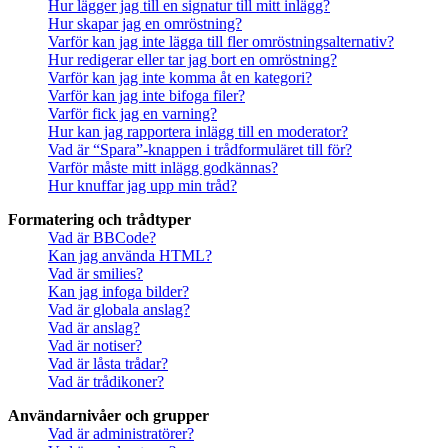
Hur lägger jag till en signatur till mitt inlägg?
Hur skapar jag en omröstning?
Varför kan jag inte lägga till fler omröstningsalternativ?
Hur redigerar eller tar jag bort en omröstning?
Varför kan jag inte komma åt en kategori?
Varför kan jag inte bifoga filer?
Varför fick jag en varning?
Hur kan jag rapportera inlägg till en moderator?
Vad är “Spara”-knappen i trådformuläret till för?
Varför måste mitt inlägg godkännas?
Hur knuffar jag upp min tråd?
Formatering och trådtyper
Vad är BBCode?
Kan jag använda HTML?
Vad är smilies?
Kan jag infoga bilder?
Vad är globala anslag?
Vad är anslag?
Vad är notiser?
Vad är låsta trådar?
Vad är trådikoner?
Användarnivåer och grupper
Vad är administratörer?