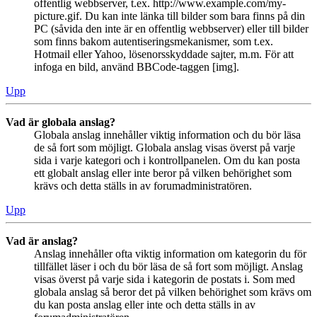
offentlig webbserver, t.ex. http://www.example.com/my-
picture.gif. Du kan inte länka till bilder som bara finns på din
PC (såvida den inte är en offentlig webbserver) eller till bilder
som finns bakom autentiseringsmekanismer, som t.ex.
Hotmail eller Yahoo, lösenorsskyddade sajter, m.m. För att
infoga en bild, använd BBCode-taggen [img].
Upp
Vad är globala anslag?
Globala anslag innehåller viktig information och du bör läsa
de så fort som möjligt. Globala anslag visas överst på varje
sida i varje kategori och i kontrollpanelen. Om du kan posta
ett globalt anslag eller inte beror på vilken behörighet som
krävs och detta ställs in av forumadministratören.
Upp
Vad är anslag?
Anslag innehåller ofta viktig information om kategorin du för
tillfället läser i och du bör läsa de så fort som möjligt. Anslag
visas överst på varje sida i kategorin de postats i. Som med
globala anslag så beror det på vilken behörighet som krävs om
du kan posta anslag eller inte och detta ställs in av