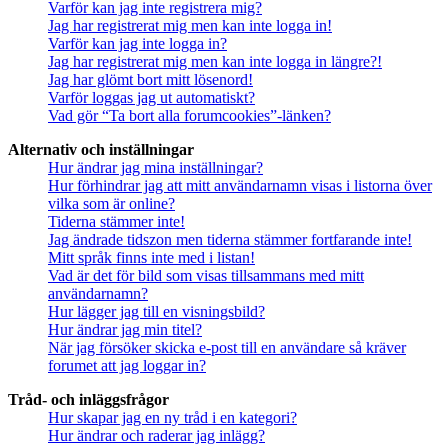
Varför kan jag inte registrera mig?
Jag har registrerat mig men kan inte logga in!
Varför kan jag inte logga in?
Jag har registrerat mig men kan inte logga in längre?!
Jag har glömt bort mitt lösenord!
Varför loggas jag ut automatiskt?
Vad gör “Ta bort alla forumcookies”-länken?
Alternativ och inställningar
Hur ändrar jag mina inställningar?
Hur förhindrar jag att mitt användarnamn visas i listorna över
vilka som är online?
Tiderna stämmer inte!
Jag ändrade tidszon men tiderna stämmer fortfarande inte!
Mitt språk finns inte med i listan!
Vad är det för bild som visas tillsammans med mitt
användarnamn?
Hur lägger jag till en visningsbild?
Hur ändrar jag min titel?
När jag försöker skicka e-post till en användare så kräver
forumet att jag loggar in?
Tråd- och inläggsfrågor
Hur skapar jag en ny tråd i en kategori?
Hur ändrar och raderar jag inlägg?