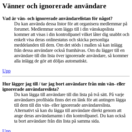
Vänner och ignorerade användare
Vad är vän- och ignorerade användarelistan för något?
Du kan använda dessa listor för att organisera medlemmar på
forumet. Medlemmar som läggs till i din vänskapslista
kommer att visas i din kontrollpanel vilket låter dig snabbt och
enkelt visa deras onlinestatus och skicka personliga
meddelanden till dem. Om det stöds i mallen så kan inlägg
från dessa användare också framhävas. Om du lägger till en
användare till din lista över ignorerade användare, så kommer
alla inlägg de gör att döljas automatiskt.
Upp
Hur lägger jag till / tar jag bort användare från min vän- eller
ignorerade användareslista?
Du kan lägga till användare till din lista på två sätt. På varje
användares profilsida finns det en länk för att antingen lägga
till dem till din vän- eller ignorerade användareslista.
Alternativt så kan du lägga till användare direkt genom att
ange deras användarnamn i din kontrollpanel. Du kan också
ta bort användare från din lista på samma sida.
Upp