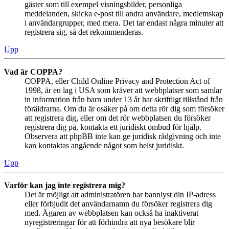
gäster som till exempel visningsbilder, personliga
meddelanden, skicka e-post till andra användare, medlemskap
i användargrupper, med mera. Det tar endast några minuter att
registrera sig, så det rekommenderas.
Upp
Vad är COPPA?
COPPA, eller Child Online Privacy and Protection Act of
1998, är en lag i USA som kräver att webbplatser som samlar
in information från barn under 13 år har skriftligt tillstånd från
föräldrarna. Om du är osäker på om detta rör dig som försöker
att registrera dig, eller om det rör webbplatsen du försöker
registrera dig på, kontakta ett juridiskt ombud för hjälp.
Observera att phpBB inte kan ge juridisk rådgivning och inte
kan kontaktas angående något som helst juridiskt.
Upp
Varför kan jag inte registrera mig?
Det är möjligt att administratören har bannlyst din IP-adress
eller förbjudit det användarnamn du försöker registrera dig
med. Ägaren av webbplatsen kan också ha inaktiverat
nyregistreringar för att förhindra att nya besökare blir