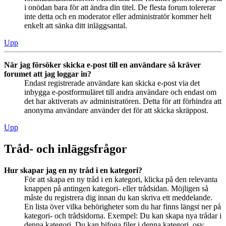
i onödan bara för att ändra din titel. De flesta forum tolererar
inte detta och en moderator eller administratör kommer helt
enkelt att sänka ditt inläggsantal.
Upp
När jag försöker skicka e-post till en användare så kräver
forumet att jag loggar in?
Endast registrerade användare kan skicka e-post via det
inbygga e-postformuläret till andra användare och endast om
det har aktiverats av administratören. Detta för att förhindra att
anonyma användare använder det för att skicka skräppost.
Upp
Tråd- och inläggsfrågor
Hur skapar jag en ny tråd i en kategori?
För att skapa en ny tråd i en kategori, klicka på den relevanta
knappen på antingen kategori- eller trådsidan. Möjligen så
måste du registrera dig innan du kan skriva ett meddelande.
En lista över vilka behörigheter som du har finns längst ner på
kategori- och trådsidorna. Exempel: Du kan skapa nya trådar i
denna kategori, Du kan bifoga filer i denna kategori, osv.