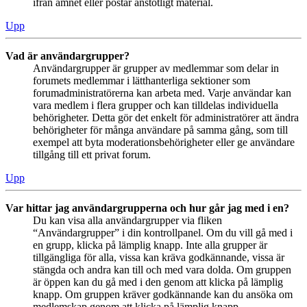
ifrån ämnet eller postar anstötligt material.
Upp
Vad är användargrupper?
Användargrupper är grupper av medlemmar som delar in
forumets medlemmar i lätthanterliga sektioner som
forumadministratörerna kan arbeta med. Varje användar kan
vara medlem i flera grupper och kan tilldelas individuella
behörigheter. Detta gör det enkelt för administratörer att ändra
behörigheter för många användare på samma gång, som till
exempel att byta moderationsbehörigheter eller ge användare
tillgång till ett privat forum.
Upp
Var hittar jag användargrupperna och hur går jag med i en?
Du kan visa alla användargrupper via fliken
“Användargrupper” i din kontrollpanel. Om du vill gå med i
en grupp, klicka på lämplig knapp. Inte alla grupper är
tillgängliga för alla, vissa kan kräva godkännande, vissa är
stängda och andra kan till och med vara dolda. Om gruppen
är öppen kan du gå med i den genom att klicka på lämplig
knapp. Om gruppen kräver godkännande kan du ansöka om
medlemskap genom att klicka på lämplig knapp.