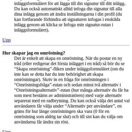
inläggsformuläret för att lägga till din signatur till ditt inlägg.
Du kan också automatiskt alltid infoga din signatur till alla
dina inlägg genom att ändra inställningarna i din profil (du
kan fortfarande förhindra att signaturen infogas i enskilda
inlägg genom att klicka ur Infoga min signatur-rutan i
inläggsformuläret).
Upp
Hur skapar jag en omröstning?
Det är enkelt att skapa en omröstning. När du postar en ny
tråd (eller redigerar det första inlägget i en tråd) så bör du se
“Skapa omröstning”-fliken under inläggsformuläret (om du
inte kan se detta har du inte behörighet att skapa
omröstningar). Skriv in en fråga för omröstningen i
“Omröstningsfråga”-rutan och sedan minst två alternativ i
“Omröstningsalternativ”-rutan (hur många alternativ du får ha
som mest bestäms av administratören) med varje alternativ
separerat med en radbrytning. Du kan också välja det antal val
användaren får välja under “Alternativ per användare”, en
gräns för hur länge omröstningen ska vara (0 för en
omröstning som aldrig tar slut) och till sist kan du välja om
användarna får ändra sin röst.
Upp