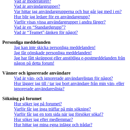
Vad är moderatorer?
Vad är användargrupper?
Var hittar jag användargrupperna och hur går jag med i en?
Hur blir jag ledare för en användargrupp?
Varför visas vissa användargrupper i andra färger?
Vad är en “Standardgrupp”?
Vad är “Teamet”-länken för något?
Personliga meddelanden
Jag kan inte skicka personliga meddelanden!
Jag får oönskade personliga meddelanden!
Jag har fått skräppost eller anstötliga e-postmeddelanden från
någon på detta forum!
Vänner och ignorerade användare
Vad är vän- och ignorerade användarelistan för något?
Hur lägger jag till / tar jag bort användare från min vän- eller
ignorerade användareslista?
Sökning på forumet
Hur söker jag på forumet?
Varför får jag inga träffar på min sökning?
Varför får jag en tom sida när jag försöker söka!?
Hur söker jag efter medlemmar?
Hur hittar jag mina egna inlägg och trådar?