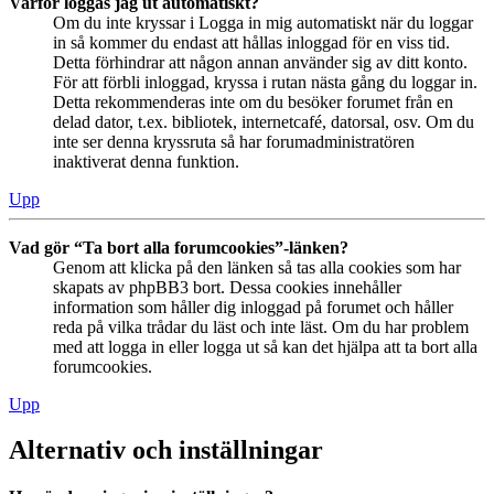
Varför loggas jag ut automatiskt?
Om du inte kryssar i Logga in mig automatiskt när du loggar
in så kommer du endast att hållas inloggad för en viss tid.
Detta förhindrar att någon annan använder sig av ditt konto.
För att förbli inloggad, kryssa i rutan nästa gång du loggar in.
Detta rekommenderas inte om du besöker forumet från en
delad dator, t.ex. bibliotek, internetcafé, datorsal, osv. Om du
inte ser denna kryssruta så har forumadministratören
inaktiverat denna funktion.
Upp
Vad gör “Ta bort alla forumcookies”-länken?
Genom att klicka på den länken så tas alla cookies som har
skapats av phpBB3 bort. Dessa cookies innehåller
information som håller dig inloggad på forumet och håller
reda på vilka trådar du läst och inte läst. Om du har problem
med att logga in eller logga ut så kan det hjälpa att ta bort alla
forumcookies.
Upp
Alternativ och inställningar