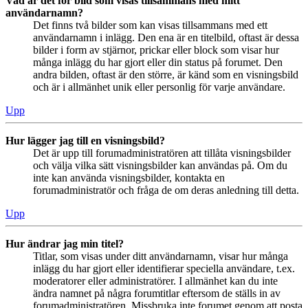
Vad är det för bild som visas tillsammans med mitt
användarnamn?
Det finns två bilder som kan visas tillsammans med ett
användarnamn i inlägg. Den ena är en titelbild, oftast är dessa
bilder i form av stjärnor, prickar eller block som visar hur
många inlägg du har gjort eller din status på forumet. Den
andra bilden, oftast är den större, är känd som en visningsbild
och är i allmänhet unik eller personlig för varje användare.
Upp
Hur lägger jag till en visningsbild?
Det är upp till forumadministratören att tillåta visningsbilder
och välja vilka sätt visningsbilder kan användas på. Om du
inte kan använda visningsbilder, kontakta en
forumadministratör och fråga de om deras anledning till detta.
Upp
Hur ändrar jag min titel?
Titlar, som visas under ditt användarnamn, visar hur många
inlägg du har gjort eller identifierar speciella användare, t.ex.
moderatorer eller administratörer. I allmänhet kan du inte
ändra namnet på några forumtitlar eftersom de ställs in av
forumadministratören. Missbruka inte forumet genom att posta