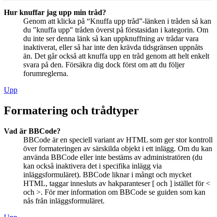
Hur knuffar jag upp min tråd?
Genom att klicka på “Knuffa upp tråd”-länken i tråden så kan
du "knuffa upp" tråden överst på förstasidan i kategorin. Om
du inte ser denna länk så kan uppknuffning av trådar vara
inaktiverat, eller så har inte den krävda tidsgränsen uppnåts
än. Det går också att knuffa upp en tråd genom att helt enkelt
svara på den. Försäkra dig dock först om att du följer
forumreglerna.
Upp
Formatering och trådtyper
Vad är BBCode?
BBCode är en speciell variant av HTML som ger stor kontroll
över formateringen av särskilda objekt i ett inlägg. Om du kan
använda BBCode eller inte bestäms av administratören (du
kan också inaktivera det i specifika inlägg via
inläggsformuläret). BBCode liknar i mångt och mycket
HTML, taggar innesluts av hakparanteser [ och ] istället för <
och >. För mer information om BBCode se guiden som kan
nås från inläggsformuläret.