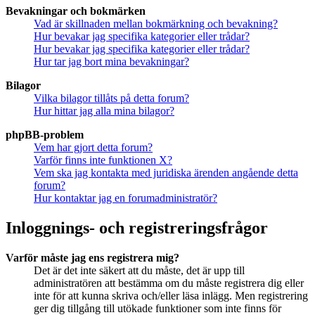
Bevakningar och bokmärken
Vad är skillnaden mellan bokmärkning och bevakning?
Hur bevakar jag specifika kategorier eller trådar?
Hur bevakar jag specifika kategorier eller trådar?
Hur tar jag bort mina bevakningar?
Bilagor
Vilka bilagor tillåts på detta forum?
Hur hittar jag alla mina bilagor?
phpBB-problem
Vem har gjort detta forum?
Varför finns inte funktionen X?
Vem ska jag kontakta med juridiska ärenden angående detta
forum?
Hur kontaktar jag en forumadministratör?
Inloggnings- och registreringsfrågor
Varför måste jag ens registrera mig?
Det är det inte säkert att du måste, det är upp till
administratören att bestämma om du måste registrera dig eller
inte för att kunna skriva och/eller läsa inlägg. Men registrering
ger dig tillgång till utökade funktioner som inte finns för