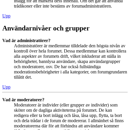
inlägg för att markera dess innehåll. Om det går att använda
trådikoner eller inte bestäms av forumadministratören.
Upp
Användarnivåer och grupper
Vad är administratörer?
Administratörer är medlemmar tilldelade den högsta nivån av
kontroll över hela forumet. Dessa medlemmar kan kontrollera
alla aspekter av forumets drift, vilket inkluderar att ställa in
behörigheter, bannlysa användare, skapa användargrupper
och moderatorer, osv. De har också fullständiga
moderationsbehörigheter i alla kategorier, om forumgrundaren
tillåtit det.
Upp
Vad är moderatorer?
Moderatorer är individer (eller grupper av individer) som
sköter om de dagliga aktiviteterna på forumet. De kan
redigera eller ta bort inlägg och låsa, låsa upp, flytta, ta bort
och dela trådar i de forum de modererar. I allmänhet så finns
moderatorerna där för att förhindra att användare kommer