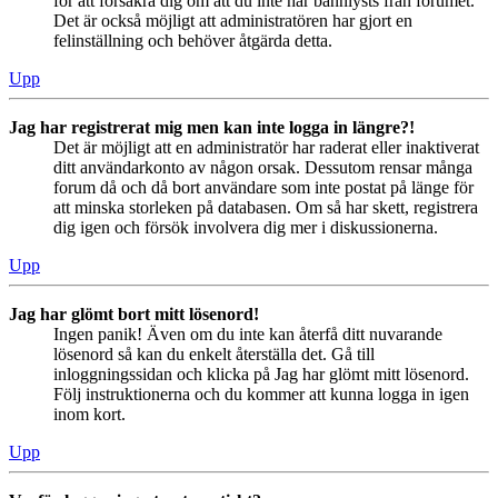
för att försäkra dig om att du inte har bannlysts från forumet.
Det är också möjligt att administratören har gjort en
felinställning och behöver åtgärda detta.
Upp
Jag har registrerat mig men kan inte logga in längre?!
Det är möjligt att en administratör har raderat eller inaktiverat
ditt användarkonto av någon orsak. Dessutom rensar många
forum då och då bort användare som inte postat på länge för
att minska storleken på databasen. Om så har skett, registrera
dig igen och försök involvera dig mer i diskussionerna.
Upp
Jag har glömt bort mitt lösenord!
Ingen panik! Även om du inte kan återfå ditt nuvarande
lösenord så kan du enkelt återställa det. Gå till
inloggningssidan och klicka på Jag har glömt mitt lösenord.
Följ instruktionerna och du kommer att kunna logga in igen
inom kort.
Upp