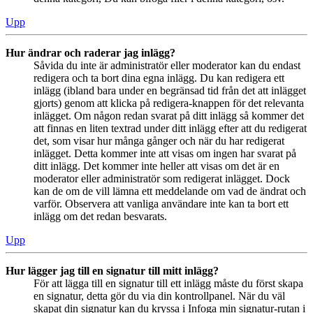
Upp
Hur ändrar och raderar jag inlägg?
Såvida du inte är administratör eller moderator kan du endast
redigera och ta bort dina egna inlägg. Du kan redigera ett
inlägg (ibland bara under en begränsad tid från det att inlägget
gjorts) genom att klicka på redigera-knappen för det relevanta
inlägget. Om någon redan svarat på ditt inlägg så kommer det
att finnas en liten textrad under ditt inlägg efter att du redigerat
det, som visar hur många gånger och när du har redigerat
inlägget. Detta kommer inte att visas om ingen har svarat på
ditt inlägg. Det kommer inte heller att visas om det är en
moderator eller administratör som redigerat inlägget. Dock
kan de om de vill lämna ett meddelande om vad de ändrat och
varför. Observera att vanliga användare inte kan ta bort ett
inlägg om det redan besvarats.
Upp
Hur lägger jag till en signatur till mitt inlägg?
För att lägga till en signatur till ett inlägg måste du först skapa
en signatur, detta gör du via din kontrollpanel. När du väl
skapat din signatur kan du kryssa i Infoga min signatur-rutan i