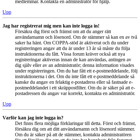
medlemmar. Kontakta en administratör för hjälp.
Upp
Jag har registrerat mig men kan inte logga in!
Försäkra dig först och främst om att du anger rätt
användarnamn och lösenord. Om de stämmer så kan en av två
saker ha hänt. Om COPPA-stöd är aktiverat och du under
registreringen angav att du är under 13 år så måste du följa
instruktionerna du fått. Vissa forum kräver också att nya
registreringar aktiveras innan de kan användas, antingen av
dig själv eller av an administratör; denna information visades
under registreringen. Om du har fått ett e-postmeddelande, följ
instruktionerna i det. Om du inte fått ett e-postmeddelande så
kanske du angav en felaktig e-postadress eller så fastnade e-
postmeddelandet i ett skräppostfilter. Om du är säker på att e-
postadressen du angav var korrekt, kontakta en administratör.
Upp
Varför kan jag inte logga in?
Det finns flera möjliga förklaringar till detta. Först och främst,
försäkra dig om att ditt användarnamn och lösenord stämmer.
Om du är säker på att de stämmer, kontakta administratören