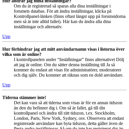
Hur ändrar jag mina inställningar?
Om du är registrerad så sparas alla dina inställningar i
forumets databas. För att ändra inställningar, klicka på
Kontrollpanel-länken (finns oftast längst upp på forumsidorna
men så är inte alltid fallet). Här kan du ändra alla dina
inställningar och alternativ.
Upp
Hur förhindrar jag att mitt användarnamn visas i listorna över
vilka som är online?
I kontrollpanelen under “Inställningar” finns alternativet Dölj
att jag är online. Om du sätter denna inställning till Ja så
kommer du endast att visas för administratörer, moderatorer
och dig själv. Du kommer att räknas som en dold användare.
Upp
Tiderna stämmer inte!
Det kan vara så att tiderna som visas är för en annan tidszon
än den du befinner dig i. Om så är fallet, gå till din
kontrollpanel och ändra till rätt tidszon, t.ex. Stockholm,
London, Paris, New York, Sydney, osv. Observera att endast
registrerade användare kan byta tidszon, detta gäller även de
flesta andra inställningar. Så om du inte har registrerat dig än,