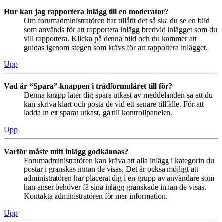
Hur kan jag rapportera inlägg till en moderator?
Om forumadministratören har tillåtit det så ska du se en bild
som används för att rapportera inlägg bredvid inlägget som du
vill rapportera. Klicka på denna bild och du kommer att
guidas igenom stegen som krävs för att rapportera inlägget.
Upp
Vad är “Spara”-knappen i trådformuläret till för?
Denna knapp låter dig spara utkast av meddelanden så att du
kan skriva klart och posta de vid ett senare tillfälle. För att
ladda in ett sparat utkast, gå till kontrollpanelen.
Upp
Varför måste mitt inlägg godkännas?
Forumadministratören kan kräva att alla inlägg i kategorin du
postar i granskas innan de visas. Det är också möjligt att
administratören har placerat dig i en grupp av användare som
han anser behöver få sina inlägg granskade innan de visas.
Kontakta administratören för mer information.
Upp