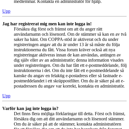
medlemmar. Kontakta en administratör för hjälp.
Upp
Jag har registrerat mig men kan inte logga in!
Försäkra dig först och främst om att du anger rätt
användarnamn och lösenord. Om de stämmer så kan en av två
saker ha hänt. Om COPPA-stöd är aktiverat och du under
registreringen angav att du är under 13 år så måste du följa
instruktionerna du fått. Vissa forum kräver också att nya
registreringar aktiveras innan de kan användas, antingen av
dig själv eller av an administratör; denna information visades
under registreringen. Om du har fått ett e-postmeddelande, följ
instruktionerna i det. Om du inte fått ett e-postmeddelande så
kanske du angav en felaktig e-postadress eller så fastnade e-
postmeddelandet i ett skräppostfilter. Om du är säker på att e-
postadressen du angav var korrekt, kontakta en administratör.
Upp
Varför kan jag inte logga in?
Det finns flera möjliga förklaringar till detta. Först och främst,
försäkra dig om att ditt användarnamn och lösenord stämmer.
Om du är säker på att de stämmer, kontakta administratören