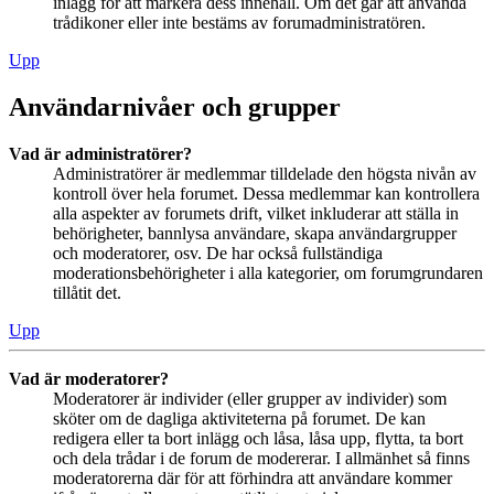
inlägg för att markera dess innehåll. Om det går att använda
trådikoner eller inte bestäms av forumadministratören.
Upp
Användarnivåer och grupper
Vad är administratörer?
Administratörer är medlemmar tilldelade den högsta nivån av
kontroll över hela forumet. Dessa medlemmar kan kontrollera
alla aspekter av forumets drift, vilket inkluderar att ställa in
behörigheter, bannlysa användare, skapa användargrupper
och moderatorer, osv. De har också fullständiga
moderationsbehörigheter i alla kategorier, om forumgrundaren
tillåtit det.
Upp
Vad är moderatorer?
Moderatorer är individer (eller grupper av individer) som
sköter om de dagliga aktiviteterna på forumet. De kan
redigera eller ta bort inlägg och låsa, låsa upp, flytta, ta bort
och dela trådar i de forum de modererar. I allmänhet så finns
moderatorerna där för att förhindra att användare kommer