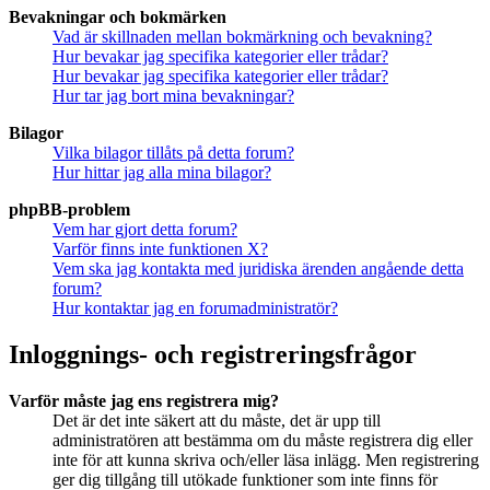
Bevakningar och bokmärken
Vad är skillnaden mellan bokmärkning och bevakning?
Hur bevakar jag specifika kategorier eller trådar?
Hur bevakar jag specifika kategorier eller trådar?
Hur tar jag bort mina bevakningar?
Bilagor
Vilka bilagor tillåts på detta forum?
Hur hittar jag alla mina bilagor?
phpBB-problem
Vem har gjort detta forum?
Varför finns inte funktionen X?
Vem ska jag kontakta med juridiska ärenden angående detta
forum?
Hur kontaktar jag en forumadministratör?
Inloggnings- och registreringsfrågor
Varför måste jag ens registrera mig?
Det är det inte säkert att du måste, det är upp till
administratören att bestämma om du måste registrera dig eller
inte för att kunna skriva och/eller läsa inlägg. Men registrering
ger dig tillgång till utökade funktioner som inte finns för