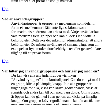
ifrån ämnet eller postar anstötligt material.
Upp
Vad är användargrupper?
Användargrupper är grupper av medlemmar som delar in
forumets medlemmar i lätthanterliga sektioner som
forumadministratörerna kan arbeta med. Varje användar kan
vara medlem i flera grupper och kan tilldelas individuella
behörigheter. Detta gör det enkelt för administratörer att ändra
behörigheter för många användare på samma gång, som till
exempel att byta moderationsbehörigheter eller ge användare
tillgång till ett privat forum.
Upp
Var hittar jag användargrupperna och hur går jag med i en?
Du kan visa alla användargrupper via fliken
“Användargrupper” i din kontrollpanel. Om du vill gå med i
en grupp, klicka på lämplig knapp. Inte alla grupper är
tillgängliga för alla, vissa kan kräva godkännande, vissa är
stängda och andra kan till och med vara dolda. Om gruppen
är öppen kan du gå med i den genom att klicka på lämplig
knapp. Om gruppen kräver godkännande kan du ansöka om
medlemskap genom att klicka på lämplig knapp.