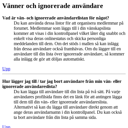
Vänner och ignorerade användare
Vad är vän- och ignorerade användarelistan för något?
Du kan använda dessa listor för att organisera medlemmar på
forumet. Medlemmar som läggs till i din vänskapslista
kommer att visas i din kontrollpanel vilket låter dig snabbt och
enkelt visa deras onlinestatus och skicka personliga
meddelanden till dem. Om det stöds i mallen så kan inlägg
från dessa användare också framhävas. Om du lägger till en
användare till din lista över ignorerade användare, så kommer
alla inlägg de gör att döljas automatiskt.
Upp
Hur lägger jag till / tar jag bort användare från min vän- eller
ignorerade användareslista?
Du kan lägga till användare till din lista på två sätt. På varje
användares profilsida finns det en länk för att antingen lägga
till dem till din vän- eller ignorerade användareslista.
Alternativt så kan du lägga till användare direkt genom att
ange deras användarnamn i din kontrollpanel. Du kan också
ta bort användare från din lista på samma sida.
Upp