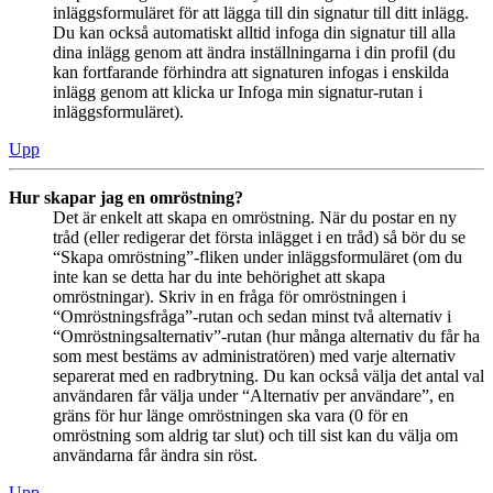
inläggsformuläret för att lägga till din signatur till ditt inlägg.
Du kan också automatiskt alltid infoga din signatur till alla
dina inlägg genom att ändra inställningarna i din profil (du
kan fortfarande förhindra att signaturen infogas i enskilda
inlägg genom att klicka ur Infoga min signatur-rutan i
inläggsformuläret).
Upp
Hur skapar jag en omröstning?
Det är enkelt att skapa en omröstning. När du postar en ny
tråd (eller redigerar det första inlägget i en tråd) så bör du se
“Skapa omröstning”-fliken under inläggsformuläret (om du
inte kan se detta har du inte behörighet att skapa
omröstningar). Skriv in en fråga för omröstningen i
“Omröstningsfråga”-rutan och sedan minst två alternativ i
“Omröstningsalternativ”-rutan (hur många alternativ du får ha
som mest bestäms av administratören) med varje alternativ
separerat med en radbrytning. Du kan också välja det antal val
användaren får välja under “Alternativ per användare”, en
gräns för hur länge omröstningen ska vara (0 för en
omröstning som aldrig tar slut) och till sist kan du välja om
användarna får ändra sin röst.
Upp