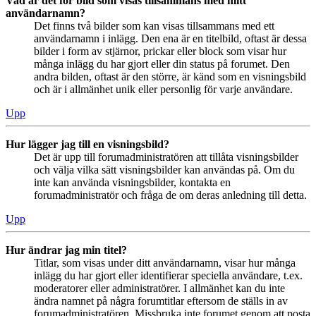
Vad är det för bild som visas tillsammans med mitt
användarnamn?
Det finns två bilder som kan visas tillsammans med ett
användarnamn i inlägg. Den ena är en titelbild, oftast är dessa
bilder i form av stjärnor, prickar eller block som visar hur
många inlägg du har gjort eller din status på forumet. Den
andra bilden, oftast är den större, är känd som en visningsbild
och är i allmänhet unik eller personlig för varje användare.
Upp
Hur lägger jag till en visningsbild?
Det är upp till forumadministratören att tillåta visningsbilder
och välja vilka sätt visningsbilder kan användas på. Om du
inte kan använda visningsbilder, kontakta en
forumadministratör och fråga de om deras anledning till detta.
Upp
Hur ändrar jag min titel?
Titlar, som visas under ditt användarnamn, visar hur många
inlägg du har gjort eller identifierar speciella användare, t.ex.
moderatorer eller administratörer. I allmänhet kan du inte
ändra namnet på några forumtitlar eftersom de ställs in av
forumadministratören. Missbruka inte forumet genom att posta