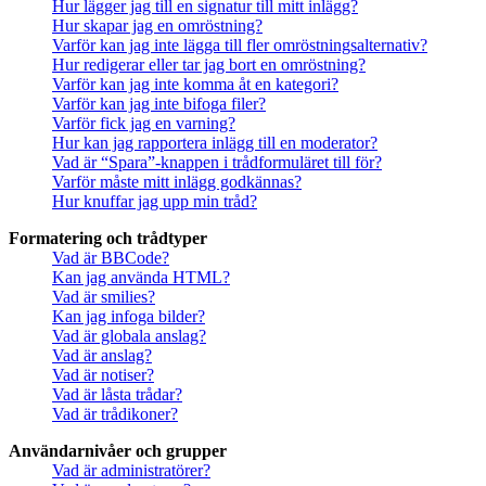
Hur lägger jag till en signatur till mitt inlägg?
Hur skapar jag en omröstning?
Varför kan jag inte lägga till fler omröstningsalternativ?
Hur redigerar eller tar jag bort en omröstning?
Varför kan jag inte komma åt en kategori?
Varför kan jag inte bifoga filer?
Varför fick jag en varning?
Hur kan jag rapportera inlägg till en moderator?
Vad är “Spara”-knappen i trådformuläret till för?
Varför måste mitt inlägg godkännas?
Hur knuffar jag upp min tråd?
Formatering och trådtyper
Vad är BBCode?
Kan jag använda HTML?
Vad är smilies?
Kan jag infoga bilder?
Vad är globala anslag?
Vad är anslag?
Vad är notiser?
Vad är låsta trådar?
Vad är trådikoner?
Användarnivåer och grupper
Vad är administratörer?