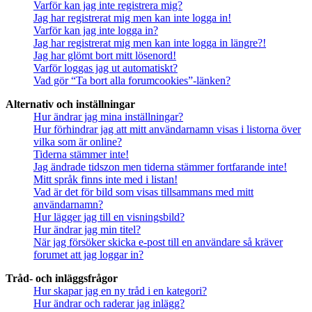
Varför kan jag inte registrera mig?
Jag har registrerat mig men kan inte logga in!
Varför kan jag inte logga in?
Jag har registrerat mig men kan inte logga in längre?!
Jag har glömt bort mitt lösenord!
Varför loggas jag ut automatiskt?
Vad gör “Ta bort alla forumcookies”-länken?
Alternativ och inställningar
Hur ändrar jag mina inställningar?
Hur förhindrar jag att mitt användarnamn visas i listorna över
vilka som är online?
Tiderna stämmer inte!
Jag ändrade tidszon men tiderna stämmer fortfarande inte!
Mitt språk finns inte med i listan!
Vad är det för bild som visas tillsammans med mitt
användarnamn?
Hur lägger jag till en visningsbild?
Hur ändrar jag min titel?
När jag försöker skicka e-post till en användare så kräver
forumet att jag loggar in?
Tråd- och inläggsfrågor
Hur skapar jag en ny tråd i en kategori?
Hur ändrar och raderar jag inlägg?