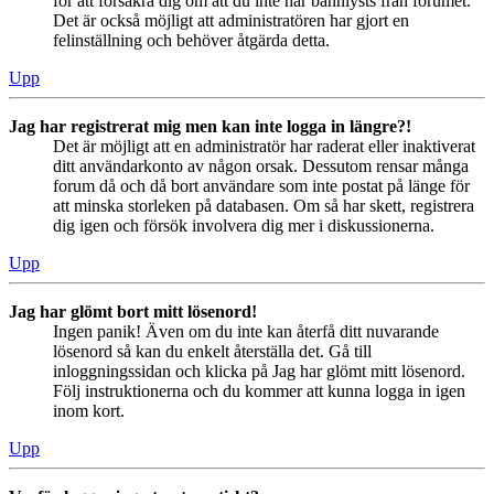
för att försäkra dig om att du inte har bannlysts från forumet.
Det är också möjligt att administratören har gjort en
felinställning och behöver åtgärda detta.
Upp
Jag har registrerat mig men kan inte logga in längre?!
Det är möjligt att en administratör har raderat eller inaktiverat
ditt användarkonto av någon orsak. Dessutom rensar många
forum då och då bort användare som inte postat på länge för
att minska storleken på databasen. Om så har skett, registrera
dig igen och försök involvera dig mer i diskussionerna.
Upp
Jag har glömt bort mitt lösenord!
Ingen panik! Även om du inte kan återfå ditt nuvarande
lösenord så kan du enkelt återställa det. Gå till
inloggningssidan och klicka på Jag har glömt mitt lösenord.
Följ instruktionerna och du kommer att kunna logga in igen
inom kort.
Upp