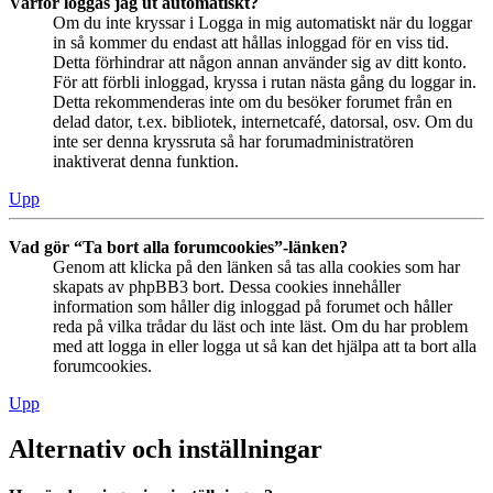
Varför loggas jag ut automatiskt?
Om du inte kryssar i Logga in mig automatiskt när du loggar
in så kommer du endast att hållas inloggad för en viss tid.
Detta förhindrar att någon annan använder sig av ditt konto.
För att förbli inloggad, kryssa i rutan nästa gång du loggar in.
Detta rekommenderas inte om du besöker forumet från en
delad dator, t.ex. bibliotek, internetcafé, datorsal, osv. Om du
inte ser denna kryssruta så har forumadministratören
inaktiverat denna funktion.
Upp
Vad gör “Ta bort alla forumcookies”-länken?
Genom att klicka på den länken så tas alla cookies som har
skapats av phpBB3 bort. Dessa cookies innehåller
information som håller dig inloggad på forumet och håller
reda på vilka trådar du läst och inte läst. Om du har problem
med att logga in eller logga ut så kan det hjälpa att ta bort alla
forumcookies.
Upp
Alternativ och inställningar