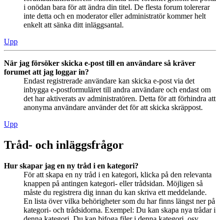
i onödan bara för att ändra din titel. De flesta forum tolererar
inte detta och en moderator eller administratör kommer helt
enkelt att sänka ditt inläggsantal.
Upp
När jag försöker skicka e-post till en användare så kräver
forumet att jag loggar in?
Endast registrerade användare kan skicka e-post via det
inbygga e-postformuläret till andra användare och endast om
det har aktiverats av administratören. Detta för att förhindra att
anonyma användare använder det för att skicka skräppost.
Upp
Tråd- och inläggsfrågor
Hur skapar jag en ny tråd i en kategori?
För att skapa en ny tråd i en kategori, klicka på den relevanta
knappen på antingen kategori- eller trådsidan. Möjligen så
måste du registrera dig innan du kan skriva ett meddelande.
En lista över vilka behörigheter som du har finns längst ner på
kategori- och trådsidorna. Exempel: Du kan skapa nya trådar i
denna kategori, Du kan bifoga filer i denna kategori, osv.