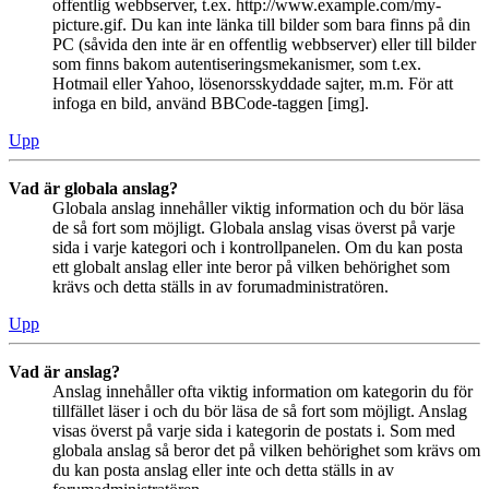
offentlig webbserver, t.ex. http://www.example.com/my-
picture.gif. Du kan inte länka till bilder som bara finns på din
PC (såvida den inte är en offentlig webbserver) eller till bilder
som finns bakom autentiseringsmekanismer, som t.ex.
Hotmail eller Yahoo, lösenorsskyddade sajter, m.m. För att
infoga en bild, använd BBCode-taggen [img].
Upp
Vad är globala anslag?
Globala anslag innehåller viktig information och du bör läsa
de så fort som möjligt. Globala anslag visas överst på varje
sida i varje kategori och i kontrollpanelen. Om du kan posta
ett globalt anslag eller inte beror på vilken behörighet som
krävs och detta ställs in av forumadministratören.
Upp
Vad är anslag?
Anslag innehåller ofta viktig information om kategorin du för
tillfället läser i och du bör läsa de så fort som möjligt. Anslag
visas överst på varje sida i kategorin de postats i. Som med
globala anslag så beror det på vilken behörighet som krävs om
du kan posta anslag eller inte och detta ställs in av