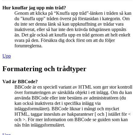
Hur knuffar jag upp min tråd?
Genom att klicka på “Knuffa upp tråd”-länken i tråden så kan
du "knuffa upp" tråden överst på förstasidan i kategorin. Om
du inte ser denna länk så kan uppknuffning av trådar vara
inaktiverat, eller så har inte den krävda tidsgränsen uppnåts
än. Det går också att knuffa upp en tråd genom att helt enkelt
svara på den. Försäkra dig dock först om att du följer
forumreglerna.
Upp
Formatering och trådtyper
Vad är BBCode?
BBCode är en speciell variant av HTML som ger stor kontroll
över formateringen av särskilda objekt i ett inlägg. Om du kan
använda BBCode eller inte bestäms av administratören (du
kan också inaktivera det i specifika inlägg via
inläggsformuläret). BBCode liknar i mångt och mycket
HTML, taggar innesluts av hakparanteser [ och ] istället för <
och >. För mer information om BBCode se guiden som kan
nås från inläggsformuläret.