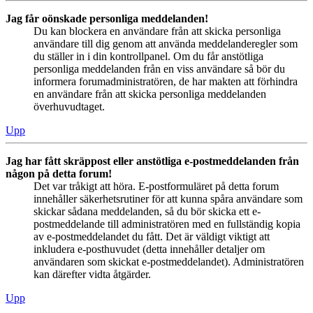
Jag får oönskade personliga meddelanden!
Du kan blockera en användare från att skicka personliga
användare till dig genom att använda meddelanderegler som
du ställer in i din kontrollpanel. Om du får anstötliga
personliga meddelanden från en viss användare så bör du
informera forumadministratören, de har makten att förhindra
en användare från att skicka personliga meddelanden
överhuvudtaget.
Upp
Jag har fått skräppost eller anstötliga e-postmeddelanden från
någon på detta forum!
Det var tråkigt att höra. E-postformuläret på detta forum
innehåller säkerhetsrutiner för att kunna spåra användare som
skickar sådana meddelanden, så du bör skicka ett e-
postmeddelande till administratören med en fullständig kopia
av e-postmeddelandet du fått. Det är väldigt viktigt att
inkludera e-posthuvudet (detta innehåller detaljer om
användaren som skickat e-postmeddelandet). Administratören
kan därefter vidta åtgärder.
Upp