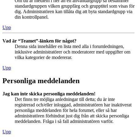
Om du är medlem i fler än en användargrupp så bestämmer
standardgruppen vilken gruppfärg och grupptitel som visas för
dig. Administratören kan tillåta dig att byta standardgrupp via
din kontrollpanel.
Upp
Vad är “Teamet”-länken för något?
Denna sida innehåller en lista med alla i forumledningen,
inklusive administratörer och moderatorer med uppgifter om
vilka kategorier de modererar.
Upp
Personliga meddelanden
Jag kan inte skicka personliga meddelanden!
Det finns tre möjliga anledningar till detta; du är inte
registrerad och/eller inloggad, administratören har inaktiverat
personliga meddelanden för hela forumet, eller så har
administratören förhindrat just dig från att skicka personliga
meddelanden. Fråga i så fall administratören varför.
Upp