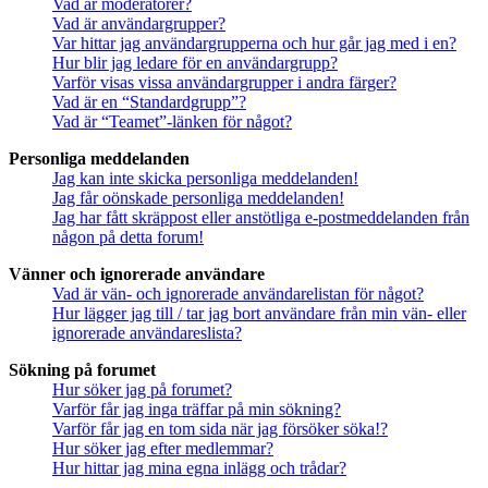
Vad är moderatorer?
Vad är användargrupper?
Var hittar jag användargrupperna och hur går jag med i en?
Hur blir jag ledare för en användargrupp?
Varför visas vissa användargrupper i andra färger?
Vad är en “Standardgrupp”?
Vad är “Teamet”-länken för något?
Personliga meddelanden
Jag kan inte skicka personliga meddelanden!
Jag får oönskade personliga meddelanden!
Jag har fått skräppost eller anstötliga e-postmeddelanden från
någon på detta forum!
Vänner och ignorerade användare
Vad är vän- och ignorerade användarelistan för något?
Hur lägger jag till / tar jag bort användare från min vän- eller
ignorerade användareslista?
Sökning på forumet
Hur söker jag på forumet?
Varför får jag inga träffar på min sökning?
Varför får jag en tom sida när jag försöker söka!?
Hur söker jag efter medlemmar?
Hur hittar jag mina egna inlägg och trådar?