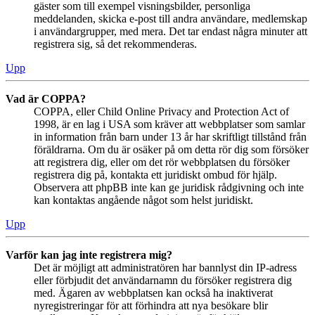
gäster som till exempel visningsbilder, personliga
meddelanden, skicka e-post till andra användare, medlemskap
i användargrupper, med mera. Det tar endast några minuter att
registrera sig, så det rekommenderas.
Upp
Vad är COPPA?
COPPA, eller Child Online Privacy and Protection Act of
1998, är en lag i USA som kräver att webbplatser som samlar
in information från barn under 13 år har skriftligt tillstånd från
föräldrarna. Om du är osäker på om detta rör dig som försöker
att registrera dig, eller om det rör webbplatsen du försöker
registrera dig på, kontakta ett juridiskt ombud för hjälp.
Observera att phpBB inte kan ge juridisk rådgivning och inte
kan kontaktas angående något som helst juridiskt.
Upp
Varför kan jag inte registrera mig?
Det är möjligt att administratören har bannlyst din IP-adress
eller förbjudit det användarnamn du försöker registrera dig
med. Ägaren av webbplatsen kan också ha inaktiverat
nyregistreringar för att förhindra att nya besökare blir