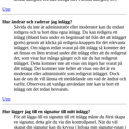
Upp
Hur ändrar och raderar jag inlägg?
Såvida du inte är administratör eller moderator kan du endast
redigera och ta bort dina egna inlägg. Du kan redigera ett
inlägg (ibland bara under en begränsad tid från det att inlägget
gjorts) genom att klicka på redigera-knappen för det relevanta
inlägget. Om någon redan svarat på ditt inlägg så kommer det
att finnas en liten textrad under ditt inlägg efter att du redigerat
det, som visar hur många gånger och när du har redigerat
inlägget. Detta kommer inte att visas om ingen har svarat på
ditt inlägg. Det kommer inte heller att visas om det är en
moderator eller administratör som redigerat inlägget. Dock
kan de om de vill lämna ett meddelande om vad de ändrat och
varför. Observera att vanliga användare inte kan ta bort ett
inlägg om det redan besvarats.
Upp
Hur lägger jag till en signatur till mitt inlägg?
För att lägga till en signatur till ett inlägg måste du först skapa
en signatur, detta gör du via din kontrollpanel. När du väl
skapat din signatur kan du kryssa i Infoga min signatur-rutan i