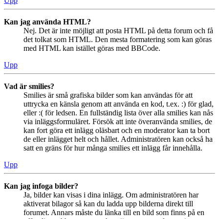
Upp
Kan jag använda HTML?
Nej. Det är inte möjligt att posta HTML på detta forum och få
det tolkat som HTML. Den mesta formatering som kan göras
med HTML kan istället göras med BBCode.
Upp
Vad är smilies?
Smilies är små grafiska bilder som kan användas för att
uttrycka en känsla genom att använda en kod, t.ex. :) för glad,
eller :( för ledsen. En fullständig lista över alla smilies kan nås
via inläggsformuläret. Försök att inte överanvända smilies, de
kan fort göra ett inlägg oläsbart och en moderator kan ta bort
de eller inlägget helt och hållet. Administratören kan också ha
satt en gräns för hur många smilies ett inlägg får innehålla.
Upp
Kan jag infoga bilder?
Ja, bilder kan visas i dina inlägg. Om administratören har
aktiverat bilagor så kan du ladda upp bilderna direkt till
forumet. Annars måste du länka till en bild som finns på en